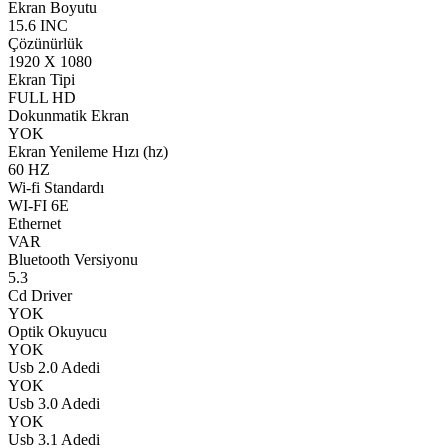
Ekran Boyutu
15.6 INC
Çözünürlük
1920 X 1080
Ekran Tipi
FULL HD
Dokunmatik Ekran
YOK
Ekran Yenileme Hızı (hz)
60 HZ
Wi-fi Standardı
WI-FI 6E
Ethernet
VAR
Bluetooth Versiyonu
5.3
Cd Driver
YOK
Optik Okuyucu
YOK
Usb 2.0 Adedi
YOK
Usb 3.0 Adedi
YOK
Usb 3.1 Adedi