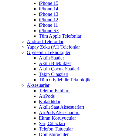
iPhone 15
iPhone 14
iPhone 13
iPhone 12
iPhone 11
iPhone SE
Tüm Apple Telefonlar
Android Telefonlar
Yapay Zeka (AI) Telefonlar
Giyilebilir Teknolojiler
Akıllı Saatler
Akıllı Bileklikler
Akıllı Çocuk Saatleri
Takip Cihazları
Tüm Giyilebilir Teknolojiler
Aksesuarlar
Telefon Kılıfları
AirPods
Kulaklıklar
Akıllı Saat Aksesuarları
AirPods Aksesuarları
Ekran Koruyucular
Şarj Cihazları
Telefon Tutucular
Dönüştürücüler