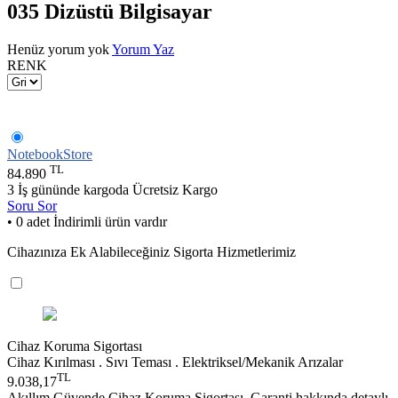
035 Dizüstü Bilgisayar
Henüz yorum yok
Yorum Yaz
RENK
NotebookStore
TL
84.890
3 İş gününde kargoda
Ücretsiz Kargo
Soru Sor
• 0 adet İndirimli ürün vardır
Cihazınıza Ek Alabileceğiniz Sigorta Hizmetlerimiz
Cihaz Koruma Sigortası
Cihaz Kırılması . Sıvı Teması . Elektriksel/Mekanik Arızalar
TL
9.038,17
Akıllım Güvende Cihaz Koruma Sigortası, Garanti hakkında detaylı