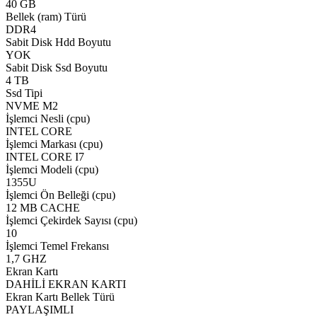
40 GB
Bellek (ram) Türü
DDR4
Sabit Disk Hdd Boyutu
YOK
Sabit Disk Ssd Boyutu
4 TB
Ssd Tipi
NVME M2
İşlemci Nesli (cpu)
INTEL CORE
İşlemci Markası (cpu)
INTEL CORE I7
İşlemci Modeli (cpu)
1355U
İşlemci Ön Belleği (cpu)
12 MB CACHE
İşlemci Çekirdek Sayısı (cpu)
10
İşlemci Temel Frekansı
1,7 GHZ
Ekran Kartı
DAHİLİ EKRAN KARTI
Ekran Kartı Bellek Türü
PAYLAŞIMLI