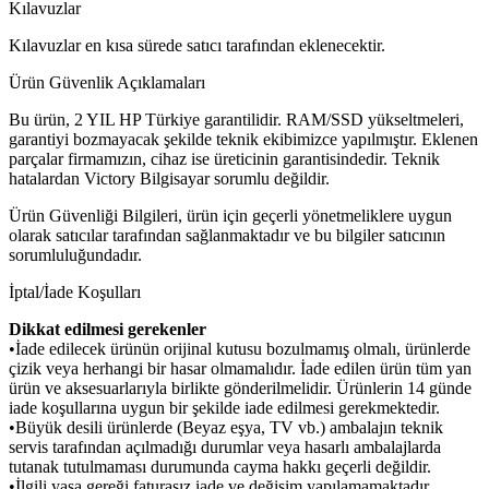
Kılavuzlar
Kılavuzlar en kısa sürede satıcı tarafından eklenecektir.
Ürün Güvenlik Açıklamaları
Bu ürün, 2 YIL HP Türkiye garantilidir. RAM/SSD yükseltmeleri,
garantiyi bozmayacak şekilde teknik ekibimizce yapılmıştır. Eklenen
parçalar firmamızın, cihaz ise üreticinin garantisindedir. Teknik
hatalardan Victory Bilgisayar sorumlu değildir.
Ürün Güvenliği Bilgileri, ürün için geçerli yönetmeliklere uygun
olarak satıcılar tarafından sağlanmaktadır ve bu bilgiler satıcının
sorumluluğundadır.
İptal/İade Koşulları
Dikkat edilmesi gerekenler
•İade edilecek ürünün orijinal kutusu bozulmamış olmalı, ürünlerde
çizik veya herhangi bir hasar olmamalıdır. İade edilen ürün tüm yan
ürün ve aksesuarlarıyla birlikte gönderilmelidir. Ürünlerin 14 günde
iade koşullarına uygun bir şekilde iade edilmesi gerekmektedir.
•Büyük desili ürünlerde (Beyaz eşya, TV vb.) ambalajın teknik
servis tarafından açılmadığı durumlar veya hasarlı ambalajlarda
tutanak tutulmaması durumunda cayma hakkı geçerli değildir.
•İlgili yasa gereği faturasız iade ve değişim yapılamamaktadır.