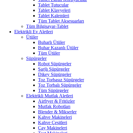
Tablet Tutucular
Tablet Klavyeleri
Tablet Kalemleri
Tüm Tablet Aksesuarları
Tüm Bilgisayar-Tablet
Elektrikli Ev Aletleri
Ütüler
Buharlı Ütüler
Buhar Kazanlı Ütüler
Tüm Ütüler
Süpürgeler
Robot Süpürgeler
Şarjlı Süpürgeler
Dikey Süpürgeler
Toz Torbasız Süpürgeler
Toz Torbalı Süpürgeler
Tüm Süpürgeler
Elektrikli Mutfak Aletleri
Airfryer & Fritözler
Mutfak Robotları
Blender & Mikserler
Kahve Makineleri
Kahve Çeşitleri
Çay Makineleri