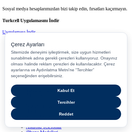
Sosyal medya hesaplarımızdan bizi takip edin, fırsatları kaçırmayın.
Turkcell Uygulamasını İndir
Uygulamayı İndir
Hakkımızda
Pasaj Genel Bakış
Haberler & Duyurular
Kurumsal İletişim ve Sürdürürebilirlik
Kariyer
Gizlilik ve Güvenlik
Pasaj İletişim
Pasaj Blog
Pasaj Gaming
Turkcell Blog
Akıllı Ev
5G
Numara Taşıma & Hat Taşıma
Hız Testi
Popüler Kategoriler
Cep Telefonu
Android Telefonlar