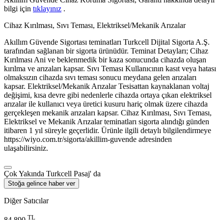
bilgi için
tıklayınız
.
Cihaz Kırılması, Sıvı Teması, Elektriksel/Mekanik Arızalar
Akıllım Güvende Sigortası teminatları Turkcell Dijital Sigorta A.Ş.
tarafından sağlanan bir sigorta ürünüdür. Teminat Detayları; Cihaz
Kırılması Ani ve beklenmedik bir kaza sonucunda cihazda oluşan
kırılma ve arızaları kapsar. Sıvı Teması Kullanıcının kasıt veya hatası
olmaksızın cihazda sıvı teması sonucu meydana gelen arızaları
kapsar. Elektriksel/Mekanik Arızalar Tesisattan kaynaklanan voltaj
değişimi, kısa devre gibi nedenlerle cihazda ortaya çıkan elektriksel
arızalar ile kullanıcı veya üretici kusuru hariç olmak üzere cihazda
gerçekleşen mekanik arızaları kapsar. Cihaz Kırılması, Sıvı Teması,
Elektriksel ve Mekanik Arızalar teminatları sigorta alındığı günden
itibaren 1 yıl süreyle geçerlidir. Ürünle ilgili detaylı bilgilendirmeye
https://wiyo.com.tr/sigorta/akillim-guvende adresinden
ulaşabilirsiniz.
Çok Yakında Turkcell Pasaj' da
Stoğa gelince haber ver
Diğer Satıcılar
TL
84.890