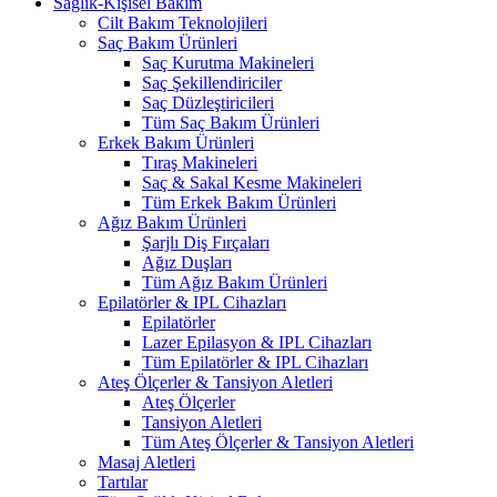
Sağlık-Kişisel Bakım
Cilt Bakım Teknolojileri
Saç Bakım Ürünleri
Saç Kurutma Makineleri
Saç Şekillendiriciler
Saç Düzleştiricileri
Tüm Saç Bakım Ürünleri
Erkek Bakım Ürünleri
Tıraş Makineleri
Saç & Sakal Kesme Makineleri
Tüm Erkek Bakım Ürünleri
Ağız Bakım Ürünleri
Şarjlı Diş Fırçaları
Ağız Duşları
Tüm Ağız Bakım Ürünleri
Epilatörler & IPL Cihazları
Epilatörler
Lazer Epilasyon & IPL Cihazları
Tüm Epilatörler & IPL Cihazları
Ateş Ölçerler & Tansiyon Aletleri
Ateş Ölçerler
Tansiyon Aletleri
Tüm Ateş Ölçerler & Tansiyon Aletleri
Masaj Aletleri
Tartılar