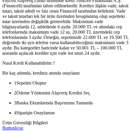
Paycell Alışveriş Limiti ürününde kredi Turkcell Finansman A.Ş.
(Financell) tarafından tahsis edilmektedir. Krediye ilişkin vade, taksit
tutarı, taksit adedi ve faiz oranı Financell tarafından belirlenir. Vade
ve taksit tutarları tek bir ürün üzerinden hesaplanmış olup sepetteki
tutar üzerinden değişiklik gösterebilir. Maksimum vade
bilgisayarlarda 12, tabletlerde 6 aydır. 20.000 TL ve altındaki cep
telefonlarında maksimum vade 12 ay, 20.000 TL üzerindeki cep
telefonlarında 3 aydır. Örneğin, sepetinizde 22.600 TL ve 19.500 TL
değerinde iki ayrı telefon varsa kullanabileceğiniz maksimum vade 3
aydır. Bu kategoriler haricinde kalan ve 50.001 TL – 100.000 TL
arasında açılacak krediler için vade üst sınırı 24 aydır.
Nasıl Kredi Kullanabilirim ?
Bir kaç adımda, krediniz anında onaylanır.
1
Sepetini Oluştur
2
Ödeme Yöntemini Alışveriş Kredisi Seç
3
Banka Ekranlarında Başvurunu Tamamla
4
Siparişin Onaylansın
Ürün Güvenliği Bilgileri
ButtonIcon