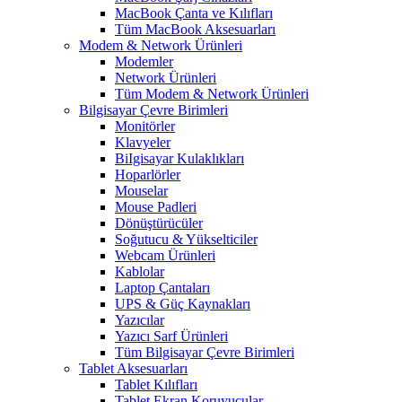
MacBook Çanta ve Kılıfları
Tüm MacBook Aksesuarları
Modem & Network Ürünleri
Modemler
Network Ürünleri
Tüm Modem & Network Ürünleri
Bilgisayar Çevre Birimleri
Monitörler
Klavyeler
BiIgisayar Kulaklıkları
Hoparlörler
Mouselar
Mouse Padleri
Dönüştürücüler
Soğutucu & Yükselticiler
Webcam Ürünleri
Kablolar
Laptop Çantaları
UPS & Güç Kaynakları
Yazıcılar
Yazıcı Sarf Ürünleri
Tüm Bilgisayar Çevre Birimleri
Tablet Aksesuarları
Tablet Kılıfları
Tablet Ekran Koruyucular