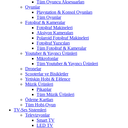
Tüm Oyuncu Aksesuarları
Oyunlar
Playstation & Konsol Oyunları
Tüm Oyunlar
Fotoğraf & Kameralar
Fotoğraf Makineleri
Aksiyon Kameraları
Polaroid Fotoğraf Makineleri
Fotoğraf Yazıcıları
Tüm Fotoğraf & Kameralar
Youtuber & Yayıncı Ürünleri
Mikrofonlar
Tüm Youtuber & Yayıncı Ürünleri
Dronelar
Scooterlar ve Bisikletler
Yetişkin Hobi & Eğlence
Müzik Ürünleri
Pikaplar
Tüm Müzik Ürünleri
Ödeme Kartları
Tüm Hobi-Oyun
TV-Ses Sistemleri
Televizyonlar
Smart TV
LED TV