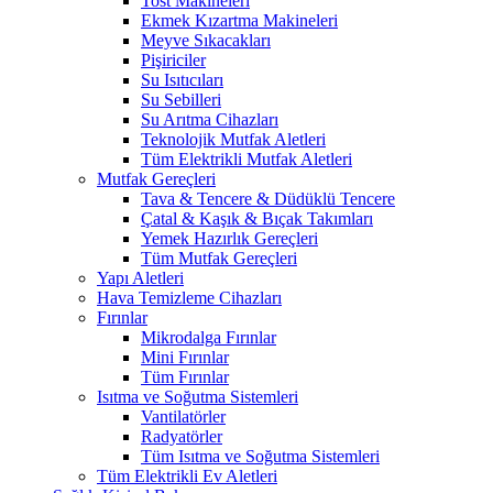
Tost Makineleri
Ekmek Kızartma Makineleri
Meyve Sıkacakları
Pişiriciler
Su Isıtıcıları
Su Sebilleri
Su Arıtma Cihazları
Teknolojik Mutfak Aletleri
Tüm Elektrikli Mutfak Aletleri
Mutfak Gereçleri
Tava & Tencere & Düdüklü Tencere
Çatal & Kaşık & Bıçak Takımları
Yemek Hazırlık Gereçleri
Tüm Mutfak Gereçleri
Yapı Aletleri
Hava Temizleme Cihazları
Fırınlar
Mikrodalga Fırınlar
Mini Fırınlar
Tüm Fırınlar
Isıtma ve Soğutma Sistemleri
Vantilatörler
Radyatörler
Tüm Isıtma ve Soğutma Sistemleri
Tüm Elektrikli Ev Aletleri