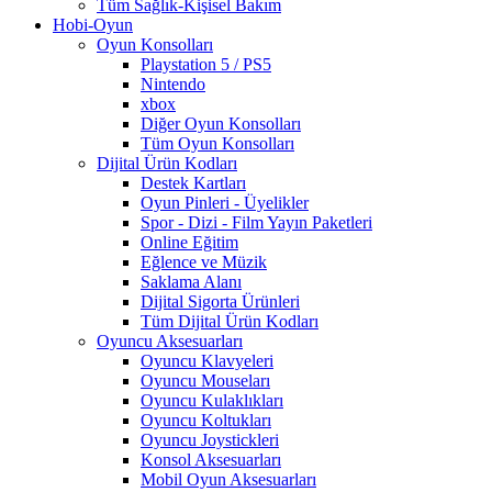
Tüm Sağlık-Kişisel Bakım
Hobi-Oyun
Oyun Konsolları
Playstation 5 / PS5
Nintendo
xbox
Diğer Oyun Konsolları
Tüm Oyun Konsolları
Dijital Ürün Kodları
Destek Kartları
Oyun Pinleri - Üyelikler
Spor - Dizi - Film Yayın Paketleri
Online Eğitim
Eğlence ve Müzik
Saklama Alanı
Dijital Sigorta Ürünleri
Tüm Dijital Ürün Kodları
Oyuncu Aksesuarları
Oyuncu Klavyeleri
Oyuncu Mouseları
Oyuncu Kulaklıkları
Oyuncu Koltukları
Oyuncu Joystickleri
Konsol Aksesuarları
Mobil Oyun Aksesuarları