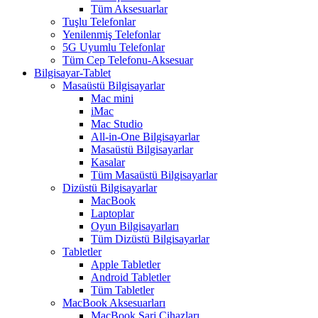
Tüm Aksesuarlar
Tuşlu Telefonlar
Yenilenmiş Telefonlar
5G Uyumlu Telefonlar
Tüm Cep Telefonu-Aksesuar
Bilgisayar-Tablet
Masaüstü Bilgisayarlar
Mac mini
iMac
Mac Studio
All-in-One Bilgisayarlar
Masaüstü Bilgisayarlar
Kasalar
Tüm Masaüstü Bilgisayarlar
Dizüstü Bilgisayarlar
MacBook
Laptoplar
Oyun Bilgisayarları
Tüm Dizüstü Bilgisayarlar
Tabletler
Apple Tabletler
Android Tabletler
Tüm Tabletler
MacBook Aksesuarları
MacBook Şarj Cihazları