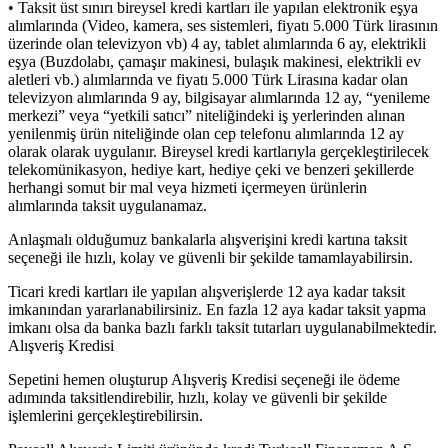
• Taksit üst sınırı bireysel kredi kartları ile yapılan elektronik eşya
alımlarında (Video, kamera, ses sistemleri, fiyatı 5.000 Türk lirasının
üzerinde olan televizyon vb) 4 ay, tablet alımlarında 6 ay, elektrikli
eşya (Buzdolabı, çamaşır makinesi, bulaşık makinesi, elektrikli ev
aletleri vb.) alımlarında ve fiyatı 5.000 Türk Lirasına kadar olan
televizyon alımlarında 9 ay, bilgisayar alımlarında 12 ay, “yenileme
merkezi” veya “yetkili satıcı” niteliğindeki iş yerlerinden alınan
yenilenmiş ürün niteliğinde olan cep telefonu alımlarında 12 ay
olarak olarak uygulanır. Bireysel kredi kartlarıyla gerçekleştirilecek
telekomünikasyon, hediye kart, hediye çeki ve benzeri şekillerde
herhangi somut bir mal veya hizmeti içermeyen ürünlerin
alımlarında taksit uygulanamaz.
Anlaşmalı olduğumuz bankalarla alışverişini kredi kartına taksit
seçeneği ile hızlı, kolay ve güvenli bir şekilde tamamlayabilirsin.
Ticari kredi kartları ile yapılan alışverişlerde 12 aya kadar taksit
imkanından yararlanabilirsiniz. En fazla 12 aya kadar taksit yapma
imkanı olsa da banka bazlı farklı taksit tutarları uygulanabilmektedir.
Alışveriş Kredisi
Sepetini hemen oluşturup Alışveriş Kredisi seçeneği ile ödeme
adımında taksitlendirebilir, hızlı, kolay ve güvenli bir şekilde
işlemlerini gerçekleştirebilirsin.