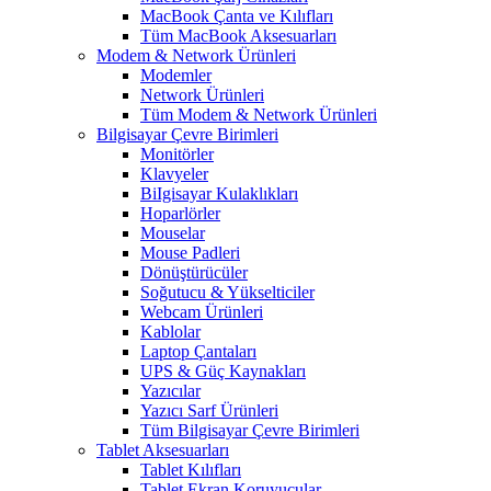
MacBook Çanta ve Kılıfları
Tüm MacBook Aksesuarları
Modem & Network Ürünleri
Modemler
Network Ürünleri
Tüm Modem & Network Ürünleri
Bilgisayar Çevre Birimleri
Monitörler
Klavyeler
BiIgisayar Kulaklıkları
Hoparlörler
Mouselar
Mouse Padleri
Dönüştürücüler
Soğutucu & Yükselticiler
Webcam Ürünleri
Kablolar
Laptop Çantaları
UPS & Güç Kaynakları
Yazıcılar
Yazıcı Sarf Ürünleri
Tüm Bilgisayar Çevre Birimleri
Tablet Aksesuarları
Tablet Kılıfları
Tablet Ekran Koruyucular