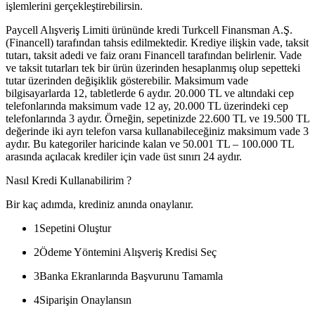
işlemlerini gerçekleştirebilirsin.
Paycell Alışveriş Limiti ürününde kredi Turkcell Finansman A.Ş.
(Financell) tarafından tahsis edilmektedir. Krediye ilişkin vade, taksit
tutarı, taksit adedi ve faiz oranı Financell tarafından belirlenir. Vade
ve taksit tutarları tek bir ürün üzerinden hesaplanmış olup sepetteki
tutar üzerinden değişiklik gösterebilir. Maksimum vade
bilgisayarlarda 12, tabletlerde 6 aydır. 20.000 TL ve altındaki cep
telefonlarında maksimum vade 12 ay, 20.000 TL üzerindeki cep
telefonlarında 3 aydır. Örneğin, sepetinizde 22.600 TL ve 19.500 TL
değerinde iki ayrı telefon varsa kullanabileceğiniz maksimum vade 3
aydır. Bu kategoriler haricinde kalan ve 50.001 TL – 100.000 TL
arasında açılacak krediler için vade üst sınırı 24 aydır.
Nasıl Kredi Kullanabilirim ?
Bir kaç adımda, krediniz anında onaylanır.
1
Sepetini Oluştur
2
Ödeme Yöntemini Alışveriş Kredisi Seç
3
Banka Ekranlarında Başvurunu Tamamla
4
Siparişin Onaylansın