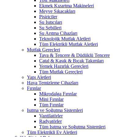
Tost Makineleri
Ekmek Kızartma Makineleri
Meyve Sıkacakları
Pişiriciler
Su Isıtıcıları
Su Sebilleri
Su Arıtma Cihazları
Teknolojik Mutfak Aletleri
Tüm Elektrikli Mutfak Aletleri
Mutfak Gereçleri
Tava & Tencere & Düdüklü Tencere
Çatal & Kaşık & Bıçak Takımları
Yemek Hazırlık Gereçleri
Tüm Mutfak Gereçleri
Yapı Aletleri
Hava Temizleme Cihazları
Fırınlar
Mikrodalga Fırınlar
Mini Fırınlar
Tüm Fırınlar
Isıtma ve Soğutma Sistemleri
Vantilatörler
Radyatörler
Tüm Isıtma ve Soğutma Sistemleri
Tüm Elektrikli Ev Aletleri