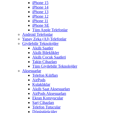
iPhone 15
iPhone 14
iPhone 13
iPhone 12
iPhone 11
iPhone SE
Tüm Apple Telefonlar
Android Telefonlar
Yapay Zeka (AI) Telefonlar
Giyilebilir Teknolojiler
Akıllı Saatler
Akıllı Bileklikler
Akıllı Çocuk Saatleri
Takip Cihazları
Tüm Giyilebilir Teknolojiler
Aksesuarlar
Telefon Kılıfları
AirPods
Kulaklıklar
Akıllı Saat Aksesuarları
AirPods Aksesuarları
Ekran Koruyucular
Şarj Cihazları
Telefon Tutucular
Dönüştürücüler