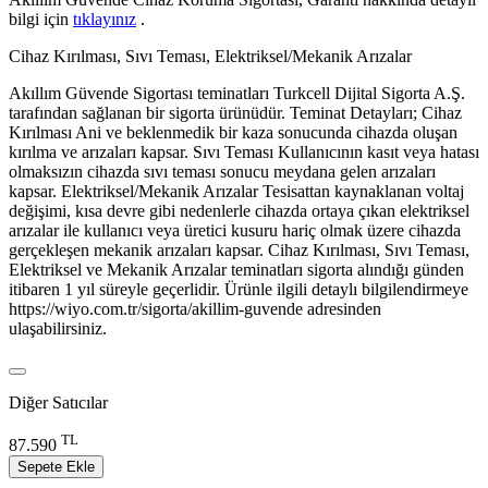
bilgi için
tıklayınız
.
Cihaz Kırılması, Sıvı Teması, Elektriksel/Mekanik Arızalar
Akıllım Güvende Sigortası teminatları Turkcell Dijital Sigorta A.Ş.
tarafından sağlanan bir sigorta ürünüdür. Teminat Detayları; Cihaz
Kırılması Ani ve beklenmedik bir kaza sonucunda cihazda oluşan
kırılma ve arızaları kapsar. Sıvı Teması Kullanıcının kasıt veya hatası
olmaksızın cihazda sıvı teması sonucu meydana gelen arızaları
kapsar. Elektriksel/Mekanik Arızalar Tesisattan kaynaklanan voltaj
değişimi, kısa devre gibi nedenlerle cihazda ortaya çıkan elektriksel
arızalar ile kullanıcı veya üretici kusuru hariç olmak üzere cihazda
gerçekleşen mekanik arızaları kapsar. Cihaz Kırılması, Sıvı Teması,
Elektriksel ve Mekanik Arızalar teminatları sigorta alındığı günden
itibaren 1 yıl süreyle geçerlidir. Ürünle ilgili detaylı bilgilendirmeye
https://wiyo.com.tr/sigorta/akillim-guvende adresinden
ulaşabilirsiniz.
Diğer Satıcılar
TL
87.590
Sepete Ekle