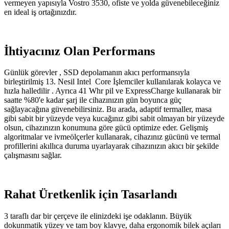
vermeyen yapısıyla Vostro 3530, ofiste ve yolda güvenebileceğiniz
en ideal iş ortağınızdır.
İhtiyacınız Olan Performans
Günlük görevler , SSD depolamanın akıcı performansıyla
birleştirilmiş 13. Nesil Intel Core İşlemciler kullanılarak kolayca ve
hızla halledilir . Ayrıca 41 Whr pil ve ExpressCharge kullanarak bir
saatte %80'e kadar şarj ile cihazınızın gün boyunca güç
sağlayacağına güvenebilirsiniz. Bu arada, adaptif termaller, masa
gibi sabit bir yüzeyde veya kucağınız gibi sabit olmayan bir yüzeyde
olsun, cihazınızın konumuna göre gücü optimize eder. Gelişmiş
algoritmalar ve ivmeölçerler kullanarak, cihazınız gücünü ve termal
profillerini akıllıca duruma uyarlayarak cihazınızın akıcı bir şekilde
çalışmasını sağlar.
Rahat Üretkenlik için Tasarlandı
3 taraflı dar bir çerçeve ile elinizdeki işe odaklanın. Büyük
dokunmatik yüzey ve tam boy klavye, daha ergonomik bilek açıları