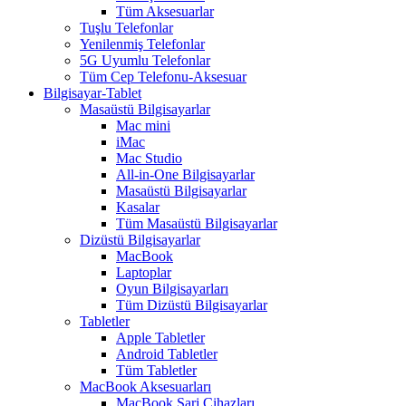
Tüm Aksesuarlar
Tuşlu Telefonlar
Yenilenmiş Telefonlar
5G Uyumlu Telefonlar
Tüm Cep Telefonu-Aksesuar
Bilgisayar-Tablet
Masaüstü Bilgisayarlar
Mac mini
iMac
Mac Studio
All-in-One Bilgisayarlar
Masaüstü Bilgisayarlar
Kasalar
Tüm Masaüstü Bilgisayarlar
Dizüstü Bilgisayarlar
MacBook
Laptoplar
Oyun Bilgisayarları
Tüm Dizüstü Bilgisayarlar
Tabletler
Apple Tabletler
Android Tabletler
Tüm Tabletler
MacBook Aksesuarları
MacBook Şarj Cihazları