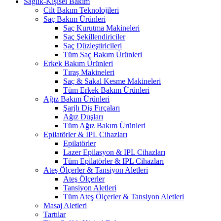
Sağlık-Kişisel Bakım
Cilt Bakım Teknolojileri
Saç Bakım Ürünleri
Saç Kurutma Makineleri
Saç Şekillendiriciler
Saç Düzleştiricileri
Tüm Saç Bakım Ürünleri
Erkek Bakım Ürünleri
Tıraş Makineleri
Saç & Sakal Kesme Makineleri
Tüm Erkek Bakım Ürünleri
Ağız Bakım Ürünleri
Şarjlı Diş Fırçaları
Ağız Duşları
Tüm Ağız Bakım Ürünleri
Epilatörler & IPL Cihazları
Epilatörler
Lazer Epilasyon & IPL Cihazları
Tüm Epilatörler & IPL Cihazları
Ateş Ölçerler & Tansiyon Aletleri
Ateş Ölçerler
Tansiyon Aletleri
Tüm Ateş Ölçerler & Tansiyon Aletleri
Masaj Aletleri
Tartılar