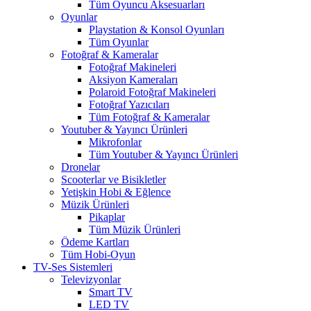
Tüm Oyuncu Aksesuarları
Oyunlar
Playstation & Konsol Oyunları
Tüm Oyunlar
Fotoğraf & Kameralar
Fotoğraf Makineleri
Aksiyon Kameraları
Polaroid Fotoğraf Makineleri
Fotoğraf Yazıcıları
Tüm Fotoğraf & Kameralar
Youtuber & Yayıncı Ürünleri
Mikrofonlar
Tüm Youtuber & Yayıncı Ürünleri
Dronelar
Scooterlar ve Bisikletler
Yetişkin Hobi & Eğlence
Müzik Ürünleri
Pikaplar
Tüm Müzik Ürünleri
Ödeme Kartları
Tüm Hobi-Oyun
TV-Ses Sistemleri
Televizyonlar
Smart TV
LED TV