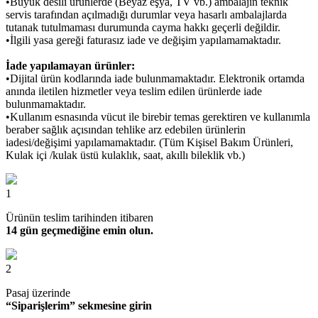
•Büyük desili ürünlerde (Beyaz eşya, TV vb.) ambalajın teknik
servis tarafından açılmadığı durumlar veya hasarlı ambalajlarda
tutanak tutulmaması durumunda cayma hakkı geçerli değildir.
•İlgili yasa gereği faturasız iade ve değişim yapılamamaktadır.
İade yapılamayan ürünler:
•Dijital ürün kodlarında iade bulunmamaktadır. Elektronik ortamda
anında iletilen hizmetler veya teslim edilen ürünlerde iade
bulunmamaktadır.
•Kullanım esnasında vücut ile birebir temas gerektiren ve kullanımla
beraber sağlık açısından tehlike arz edebilen ürünlerin
iadesi/değişimi yapılamamaktadır. (Tüm Kişisel Bakım Ürünleri,
Kulak içi /kulak üstü kulaklık, saat, akıllı bileklik vb.)
1
Ürünün teslim tarihinden itibaren
14 gün geçmediğine emin olun.
2
Pasaj üzerinde
“Siparişlerim” sekmesine girin