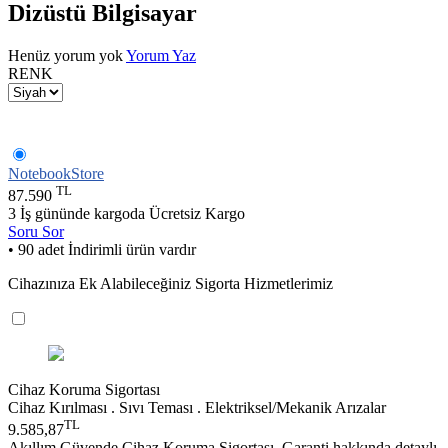
Dizüstü Bilgisayar
Henüz yorum yok
Yorum Yaz
RENK
NotebookStore
TL
87.590
3 İş gününde kargoda
Ücretsiz Kargo
Soru Sor
• 90 adet İndirimli ürün vardır
Cihazınıza Ek Alabileceğiniz Sigorta Hizmetlerimiz
Cihaz Koruma Sigortası
Cihaz Kırılması . Sıvı Teması . Elektriksel/Mekanik Arızalar
TL
9.585,87
Akıllım Güvende Cihaz Koruma Sigortası, Garanti hakkında detaylı