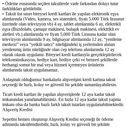
• Ödeme esnasında seçilen taksitlerde vade farkından dolayı tutar
farklılıkları görülebilir.
• Taksit üst sınırı bireysel kredi kartları ile yapılan elektronik eşya
alımlarında (Video, kamera, ses sistemleri, fiyatı 5.000 Türk lirasının
üzerinde olan televizyon vb) 4 ay, tablet alımlarında 6 ay, elektrikli
eşya (Buzdolabı, çamaşır makinesi, bulaşık makinesi, elektrikli ev
aletleri vb.) alımlarında ve fiyatı 5.000 Türk Lirasına kadar olan
televizyon alımlarında 9 ay, bilgisayar alımlarında 12 ay, “yenileme
merkezi” veya “yetkili satıcı” niteliğindeki iş yerlerinden alınan
yenilenmiş ürün niteliğinde olan cep telefonu alımlarında 12 ay
olarak olarak uygulanır. Bireysel kredi kartlarıyla gerçekleştirilecek
telekomünikasyon, hediye kart, hediye çeki ve benzeri şekillerde
herhangi somut bir mal veya hizmeti içermeyen ürünlerin
alımlarında taksit uygulanamaz.
Anlaşmalı olduğumuz bankalarla alışverişini kredi kartına taksit
seçeneği ile hızlı, kolay ve güvenli bir şekilde tamamlayabilirsin.
Ticari kredi kartları ile yapılan alışverişlerde 12 aya kadar taksit
imkanından yararlanabilirsiniz. En fazla 12 aya kadar taksit yapma
imkanı olsa da banka bazlı farklı taksit tutarları uygulanabilmektedir.
Alışveriş Kredisi
Sepetini hemen oluşturup Alışveriş Kredisi seçeneği ile ödeme
adımında taksitlendirebilir, hızlı, kolay ve güvenli bir şekilde