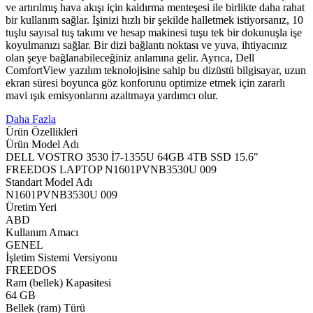
ve artırılmış hava akışı için kaldırma menteşesi ile birlikte daha rahat
bir kullanım sağlar. İşinizi hızlı bir şekilde halletmek istiyorsanız, 10
tuşlu sayısal tuş takımı ve hesap makinesi tuşu tek bir dokunuşla işe
koyulmanızı sağlar. Bir dizi bağlantı noktası ve yuva, ihtiyacınız
olan şeye bağlanabileceğiniz anlamına gelir. Ayrıca, Dell
ComfortView yazılım teknolojisine sahip bu dizüstü bilgisayar, uzun
ekran süresi boyunca göz konforunu optimize etmek için zararlı
mavi ışık emisyonlarını azaltmaya yardımcı olur.
Daha Fazla
Ürün Özellikleri
Ürün Model Adı
DELL VOSTRO 3530 İ7-1355U 64GB 4TB SSD 15.6"
FREEDOS LAPTOP N1601PVNB3530U 009
Standart Model Adı
N1601PVNB3530U 009
Üretim Yeri
ABD
Kullanım Amacı
GENEL
İşletim Sistemi Versiyonu
FREEDOS
Ram (bellek) Kapasitesi
64 GB
Bellek (ram) Türü