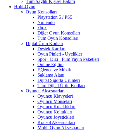
Tüm Sağlık-Kişisel Bakım
Hobi-Oyun
Oyun Konsolları
Playstation 5 / PS5
Nintendo
xbox
Diğer Oyun Konsolları
Tüm Oyun Konsolları
Dijital Ürün Kodları
Destek Kartları
Oyun Pinleri - Üyelikler
Spor - Dizi - Film Yayın Paketleri
Online Eğitim
Eğlence ve Müzik
Saklama Alanı
Dijital Sigorta Ürünleri
Tüm Dijital Ürün Kodları
Oyuncu Aksesuarları
Oyuncu Klavyeleri
Oyuncu Mouseları
Oyuncu Kulaklıkları
Oyuncu Koltukları
Oyuncu Joystickleri
Konsol Aksesuarları
Mobil Oyun Aksesuarları