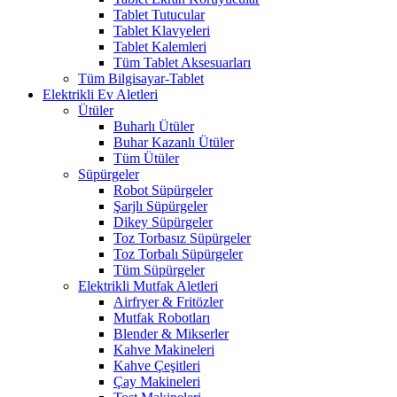
Tablet Tutucular
Tablet Klavyeleri
Tablet Kalemleri
Tüm Tablet Aksesuarları
Tüm Bilgisayar-Tablet
Elektrikli Ev Aletleri
Ütüler
Buharlı Ütüler
Buhar Kazanlı Ütüler
Tüm Ütüler
Süpürgeler
Robot Süpürgeler
Şarjlı Süpürgeler
Dikey Süpürgeler
Toz Torbasız Süpürgeler
Toz Torbalı Süpürgeler
Tüm Süpürgeler
Elektrikli Mutfak Aletleri
Airfryer & Fritözler
Mutfak Robotları
Blender & Mikserler
Kahve Makineleri
Kahve Çeşitleri
Çay Makineleri