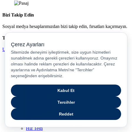
Bizi Takip Edin
Sosyal medya hesaplarımızdan bizi takip edin, fırsatları kaçırmayın.
Turkcell Uygulamasını İndir
Uygulamayı İndir
Hakkımızda
Pasaj Genel Bakış
Haberler & Duyurular
Kurumsal İletişim ve Sürdürürebilirlik
Kariyer
Gizlilik ve Güvenlik
Pasaj İletişim
Pasaj Blog
Pasaj Gaming
Turkcell Blog
Akıllı Ev
5G
Numara Taşıma & Hat Taşıma
Hız Testi