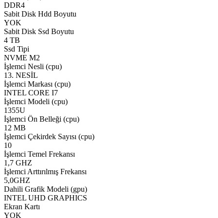
DDR4
Sabit Disk Hdd Boyutu
YOK
Sabit Disk Ssd Boyutu
4 TB
Ssd Tipi
NVME M2
İşlemci Nesli (cpu)
13. NESİL
İşlemci Markası (cpu)
INTEL CORE I7
İşlemci Modeli (cpu)
1355U
İşlemci Ön Belleği (cpu)
12 MB
İşlemci Çekirdek Sayısı (cpu)
10
İşlemci Temel Frekansı
1,7 GHZ
İşlemci Arttırılmış Frekansı
5,0GHZ
Dahili Grafik Modeli (gpu)
INTEL UHD GRAPHICS
Ekran Kartı
YOK