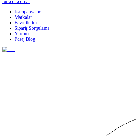
turkcell.com.tr
Kampanyalar
Markalar
Favorilerim
Sipariş Sorgulama
Yardım
Pasaj Blog