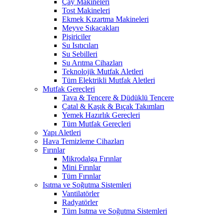
Çay Makineleri
Tost Makineleri
Ekmek Kızartma Makineleri
Meyve Sıkacakları
Pişiriciler
Su Isıtıcıları
Su Sebilleri
Su Arıtma Cihazları
Teknolojik Mutfak Aletleri
Tüm Elektrikli Mutfak Aletleri
Mutfak Gereçleri
Tava & Tencere & Düdüklü Tencere
Çatal & Kaşık & Bıçak Takımları
Yemek Hazırlık Gereçleri
Tüm Mutfak Gereçleri
Yapı Aletleri
Hava Temizleme Cihazları
Fırınlar
Mikrodalga Fırınlar
Mini Fırınlar
Tüm Fırınlar
Isıtma ve Soğutma Sistemleri
Vantilatörler
Radyatörler
Tüm Isıtma ve Soğutma Sistemleri