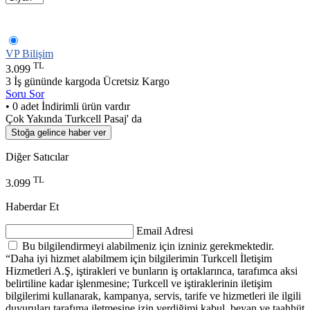
VP Bilişim
TL
3.099
3 İş gününde kargoda
Ücretsiz Kargo
Soru Sor
• 0 adet İndirimli ürün vardır
Çok Yakında Turkcell Pasaj' da
Stoğa gelince haber ver
Diğer Satıcılar
TL
3.099
Haberdar Et
Email Adresi
Bu bilgilendirmeyi alabilmeniz için izniniz gerekmektedir.
“Daha iyi hizmet alabilmem için bilgilerimin Turkcell İletişim
Hizmetleri A.Ş, iştirakleri ve bunların iş ortaklarınca, tarafımca aksi
belirtiline kadar işlenmesine; Turkcell ve iştiraklerinin iletişim
bilgilerimi kullanarak, kampanya, servis, tarife ve hizmetleri ile ilgili
duyuruları tarafıma iletmesine izin verdiğimi kabul, beyan ve taahhüt