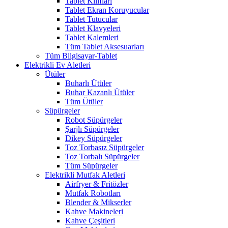
Tablet Kılıfları
Tablet Ekran Koruyucular
Tablet Tutucular
Tablet Klavyeleri
Tablet Kalemleri
Tüm Tablet Aksesuarları
Tüm Bilgisayar-Tablet
Elektrikli Ev Aletleri
Ütüler
Buharlı Ütüler
Buhar Kazanlı Ütüler
Tüm Ütüler
Süpürgeler
Robot Süpürgeler
Şarjlı Süpürgeler
Dikey Süpürgeler
Toz Torbasız Süpürgeler
Toz Torbalı Süpürgeler
Tüm Süpürgeler
Elektrikli Mutfak Aletleri
Airfryer & Fritözler
Mutfak Robotları
Blender & Mikserler
Kahve Makineleri
Kahve Çeşitleri