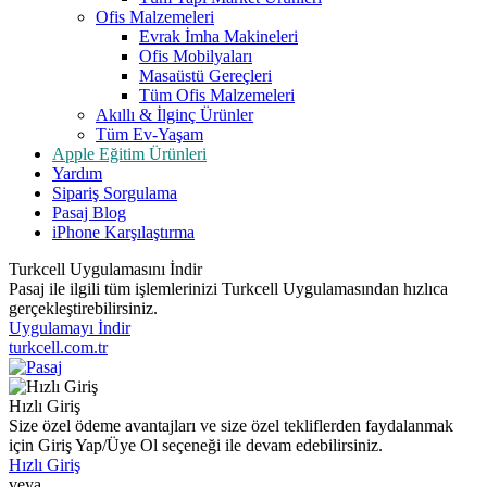
Ofis Malzemeleri
Evrak İmha Makineleri
Ofis Mobilyaları
Masaüstü Gereçleri
Tüm Ofis Malzemeleri
Akıllı & İlginç Ürünler
Tüm Ev-Yaşam
Apple Eğitim Ürünleri
Yardım
Sipariş Sorgulama
Pasaj Blog
iPhone Karşılaştırma
Turkcell Uygulamasını İndir
Pasaj ile ilgili tüm işlemlerinizi Turkcell Uygulamasından hızlıca
gerçekleştirebilirsiniz.
Uygulamayı İndir
turkcell.com.tr
Hızlı Giriş
Size özel ödeme avantajları ve size özel tekliflerden faydalanmak
için Giriş Yap/Üye Ol seçeneği ile devam edebilirsiniz.
Hızlı Giriş
veya