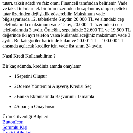
tutarı, taksit adedi ve faiz oranı Financell tarafından belirlenir. Vade
ve taksit tutarları tek bir ürün üzerinden hesaplanmış olup sepetteki
tutar üzerinden değişiklik gösterebilir. Maksimum vade
bilgisayarlarda 12, tabletlerde 6 aydır. 20.000 TL ve altındaki cep
telefonlarında maksimum vade 12 ay, 20.000 TL üzerindeki cep
telefonlarında 3 aydır. Örneğin, sepetinizde 22.600 TL ve 19.500 TL
değerinde iki ayrı telefon varsa kullanabileceğiniz maksimum vade 3
aydır. Bu kategoriler haricinde kalan ve 50.001 TL – 100.000 TL
arasında açılacak krediler için vade üst sınırı 24 aydır.
Nasıl Kredi Kullanabilirim ?
Bir kaç adımda, krediniz anında onaylanır.
1
Sepetini Oluştur
2
Ödeme Yöntemini Alışveriş Kredisi Seç
3
Banka Ekranlarında Başvurunu Tamamla
4
Siparişin Onaylansın
Ürün Güvenliği Bilgileri
ButtonIcon
Sorumlu Kişi
Üretici Bilgileri