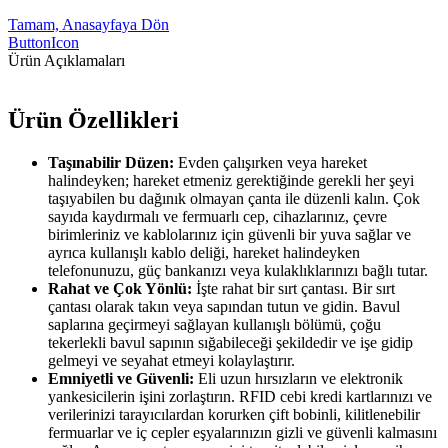
Tamam, Anasayfaya Dön
ButtonIcon
Ürün Açıklamaları
Ürün Özellikleri
Taşınabilir Düzen:
Evden çalışırken veya hareket
halindeyken; hareket etmeniz gerektiğinde gerekli her şeyi
taşıyabilen bu dağınık olmayan çanta ile düzenli kalın. Çok
sayıda kaydırmalı ve fermuarlı cep, cihazlarınız, çevre
birimleriniz ve kablolarınız için güvenli bir yuva sağlar ve
ayrıca kullanışlı kablo deliği, hareket halindeyken
telefonunuzu, güç bankanızı veya kulaklıklarınızı bağlı tutar.
Rahat ve Çok Yönlü:
İşte rahat bir sırt çantası. Bir sırt
çantası olarak takın veya sapından tutun ve gidin. Bavul
saplarına geçirmeyi sağlayan kullanışlı bölümü, çoğu
tekerlekli bavul sapının sığabileceği şekildedir ve işe gidip
gelmeyi ve seyahat etmeyi kolaylaştırır.
Emniyetli ve Güvenli:
Eli uzun hırsızların ve elektronik
yankesicilerin işini zorlaştırın. RFID cebi kredi kartlarınızı ve
verilerinizi tarayıcılardan korurken çift bobinli, kilitlenebilir
fermuarlar ve iç cepler eşyalarınızın gizli ve güvenli kalmasını