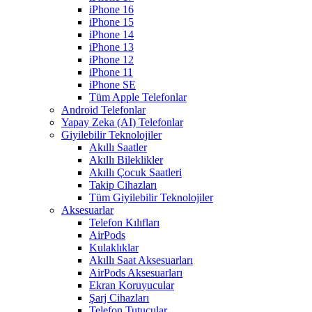
iPhone 16
iPhone 15
iPhone 14
iPhone 13
iPhone 12
iPhone 11
iPhone SE
Tüm Apple Telefonlar
Android Telefonlar
Yapay Zeka (AI) Telefonlar
Giyilebilir Teknolojiler
Akıllı Saatler
Akıllı Bileklikler
Akıllı Çocuk Saatleri
Takip Cihazları
Tüm Giyilebilir Teknolojiler
Aksesuarlar
Telefon Kılıfları
AirPods
Kulaklıklar
Akıllı Saat Aksesuarları
AirPods Aksesuarları
Ekran Koruyucular
Şarj Cihazları
Telefon Tutucular