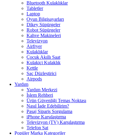
Bluetooth Kulaklıklar
Tabletler
Laptop
Oyun Bilgisayarları
Dikey Süpürgeler
Robot Süpürgeler
Kahve Makineleri
Televizyon
Airfryer
Kulaklıklar
Çocuk Akıllı Saat
Kulakiçi Kulaklık
Kettle
Saç Düzleştirici
Airpods
Yardım
Yardım Merkezi
İşlem Rehberi
Ürün Güvenliği Temas Noktası
Nasıl İade Edebilirim?
Pasaj Sipariş Sorgulama
iPhone Karşılaştırma
Televizyon (TV) Karşılaştırma
Telefon Sat
Popüler Marka Kategoriler