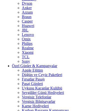
Dyson
Anker
Arzum
Braun
Casper
Huawei
JBL
Lenovo
Omix
Philips
Realme
Xiaomi
TCL
Sony
Özel Günler & Kampanyalar
Apple Eğitim
Düğün ve Çeyiz Paketleri
Fırsatlar Pasajı
Pasaj Günleri
Uykusu Kaçanlar Kulübü
Sevgililer Günü Hediyeleri
Vergisiz Telefonlar
Vergisiz Bilgisayarlar
Karne Hediyeleri
Kurban Bayramı Kampanyası