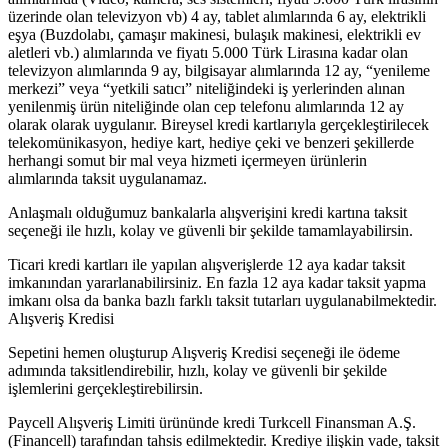
üzerinde olan televizyon vb) 4 ay, tablet alımlarında 6 ay, elektrikli
eşya (Buzdolabı, çamaşır makinesi, bulaşık makinesi, elektrikli ev
aletleri vb.) alımlarında ve fiyatı 5.000 Türk Lirasına kadar olan
televizyon alımlarında 9 ay, bilgisayar alımlarında 12 ay, “yenileme
merkezi” veya “yetkili satıcı” niteliğindeki iş yerlerinden alınan
yenilenmiş ürün niteliğinde olan cep telefonu alımlarında 12 ay
olarak olarak uygulanır. Bireysel kredi kartlarıyla gerçekleştirilecek
telekomünikasyon, hediye kart, hediye çeki ve benzeri şekillerde
herhangi somut bir mal veya hizmeti içermeyen ürünlerin
alımlarında taksit uygulanamaz.
Anlaşmalı olduğumuz bankalarla alışverişini kredi kartına taksit
seçeneği ile hızlı, kolay ve güvenli bir şekilde tamamlayabilirsin.
Ticari kredi kartları ile yapılan alışverişlerde 12 aya kadar taksit
imkanından yararlanabilirsiniz. En fazla 12 aya kadar taksit yapma
imkanı olsa da banka bazlı farklı taksit tutarları uygulanabilmektedir.
Alışveriş Kredisi
Sepetini hemen oluşturup Alışveriş Kredisi seçeneği ile ödeme
adımında taksitlendirebilir, hızlı, kolay ve güvenli bir şekilde
işlemlerini gerçekleştirebilirsin.
Paycell Alışveriş Limiti ürününde kredi Turkcell Finansman A.Ş.
(Financell) tarafından tahsis edilmektedir. Krediye ilişkin vade, taksit