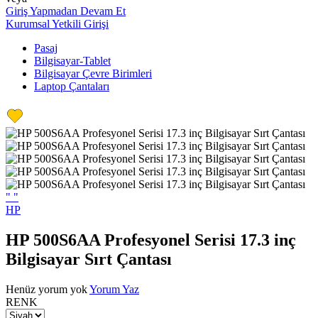
Giriş Yapmadan Devam Et
Kurumsal Yetkili Girişi
Pasaj
Bilgisayar-Tablet
Bilgisayar Çevre Birimleri
Laptop Çantaları
"
"
HP
HP 500S6AA Profesyonel Serisi 17.3 inç
Bilgisayar Sırt Çantası
Henüz yorum yok
Yorum Yaz
RENK