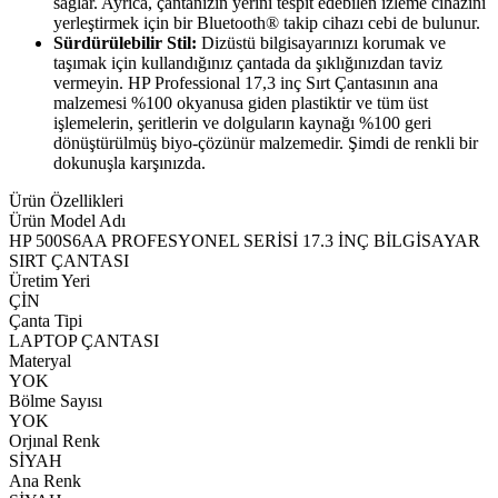
sağlar. Ayrıca, çantanızın yerini tespit edebilen izleme cihazını
yerleştirmek için bir Bluetooth® takip cihazı cebi de bulunur.
Sürdürülebilir Stil:
Dizüstü bilgisayarınızı korumak ve
taşımak için kullandığınız çantada da şıklığınızdan taviz
vermeyin. HP Professional 17,3 inç Sırt Çantasının ana
malzemesi %100 okyanusa giden plastiktir ve tüm üst
işlemelerin, şeritlerin ve dolguların kaynağı %100 geri
dönüştürülmüş biyo-çözünür malzemedir. Şimdi de renkli bir
dokunuşla karşınızda.
Ürün Özellikleri
Ürün Model Adı
HP 500S6AA PROFESYONEL SERİSİ 17.3 İNÇ BİLGİSAYAR
SIRT ÇANTASI
Üretim Yeri
ÇİN
Çanta Tipi
LAPTOP ÇANTASI
Materyal
YOK
Bölme Sayısı
YOK
Orjınal Renk
SİYAH
Ana Renk