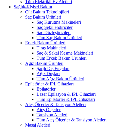
Tüm Elektrikli Ev Aletleri
Sağlık-Kişisel Bakım
Cilt Bakım Teknolojileri
Saç Bakım Ürünleri
Saç Kurutma Makineleri
Saç Şekillendiriciler
Saç Düzleştiricileri
Tüm Saç Bakım Ürünleri
Erkek Bakım Ürünleri
Tıraş Makineleri
Saç & Sakal Kesme Makineleri
Tüm Erkek Bakım Ürünleri
Ağız Bakım Ürünleri
Şarjlı Diş Fırçaları
Ağız Duşları
Tüm Ağız Bakım Ürünleri
Epilatörler & IPL Cihazları
Epilatörler
Lazer Epilasyon & IPL Cihazları
Tüm Epilatörler & IPL Cihazları
Ateş Ölçerler & Tansiyon Aletleri
Ateş Ölçerler
Tansiyon Aletleri
Tüm Ateş Ölçerler & Tansiyon Aletleri
Masaj Aletleri