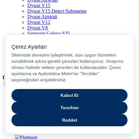
Dyson V15
Dyson V15 Detect Submarine
Dyson Airstrait
Dyson V12
Dyson V8
Samsung Galaxy S25
Samsung Galaxy S25 Ultra
PS5 / Playstation 5
PS4 / Playstation 4
Nintendo Switch
Xbox Series S
Xbox Series X
Dil
Türkçe
English
عربى
русский