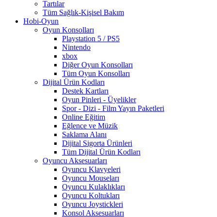
Tartılar
Tüm Sağlık-Kişisel Bakım
Hobi-Oyun
Oyun Konsolları
Playstation 5 / PS5
Nintendo
xbox
Diğer Oyun Konsolları
Tüm Oyun Konsolları
Dijital Ürün Kodları
Destek Kartları
Oyun Pinleri - Üyelikler
Spor - Dizi - Film Yayın Paketleri
Online Eğitim
Eğlence ve Müzik
Saklama Alanı
Dijital Sigorta Ürünleri
Tüm Dijital Ürün Kodları
Oyuncu Aksesuarları
Oyuncu Klavyeleri
Oyuncu Mouseları
Oyuncu Kulaklıkları
Oyuncu Koltukları
Oyuncu Joystickleri
Konsol Aksesuarları