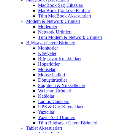
MacBook Şarj Cihazları
MacBook Çanta ve Kılıfları
Tüm MacBook Aksesuarları
Modem & Network Ürünleri
Modemler
Network Ürünleri
Tüm Modem & Network Ürünleri
Bilgisayar Çevre Birimleri
Monitörler
Klavyeler
BiIgisayar Kulaklıkları
Hoparlörler
Mouselar
Mouse Padleri
Dönüştürücüler
Soğutucu & Yükselticiler
Webcam Ürünleri
Kablolar
Laptop Çantaları
UPS & Güç Kaynakları
Yazıcılar
Yazıcı Sarf Ürünleri
Tüm Bilgisayar Çevre Birimleri
Tablet Aksesuarları