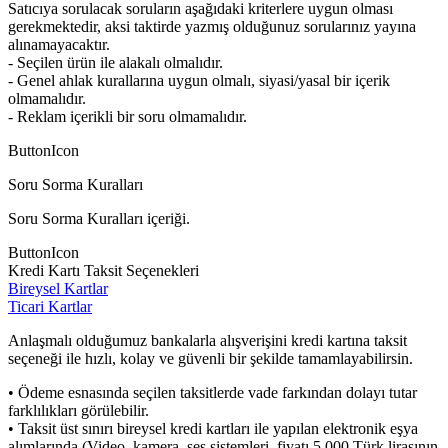
Satıcıya sorulacak soruların aşağıdaki kriterlere uygun olması
gerekmektedir, aksi taktirde yazmış olduğunuz sorularınız yayına
alınamayacaktır.
- Seçilen ürün ile alakalı olmalıdır.
- Genel ahlak kurallarına uygun olmalı, siyasi/yasal bir içerik
olmamalıdır.
- Reklam içerikli bir soru olmamalıdır.
ButtonIcon
Soru Sorma Kuralları
Soru Sorma Kuralları içeriği.
ButtonIcon
Kredi Kartı Taksit Seçenekleri
Bireysel Kartlar
Ticari Kartlar
Anlaşmalı olduğumuz bankalarla alışverişini kredi kartına taksit
seçeneği ile hızlı, kolay ve güvenli bir şekilde tamamlayabilirsin.
• Ödeme esnasında seçilen taksitlerde vade farkından dolayı tutar
farklılıkları görülebilir.
• Taksit üst sınırı bireysel kredi kartları ile yapılan elektronik eşya
alımlarında (Video, kamera, ses sistemleri, fiyatı 5.000 Türk lirasının