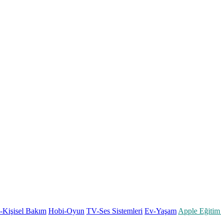
k-Kişisel Bakım
Hobi-Oyun
TV-Ses Sistemleri
Ev-Yaşam
Apple Eğitim