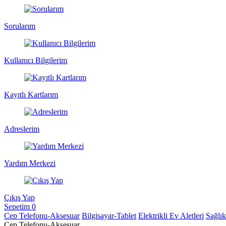
Sorularım
Kullanıcı Bilgilerim
Kayıtlı Kartlarım
Adreslerim
Yardım Merkezi
Çıkış Yap
Sepetim
0
Cep Telefonu-Aksesuar
Bilgisayar-Tablet
Elektrikli Ev Aletleri
Sağlı
Cep Telefonu-Aksesuar