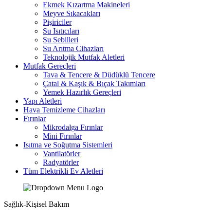
Ekmek Kızartma Makineleri
Meyve Sıkacakları
Pişiriciler
Su Isıtıcıları
Su Sebilleri
Su Arıtma Cihazları
Teknolojik Mutfak Aletleri
Mutfak Gereçleri
Tava & Tencere & Düdüklü Tencere
Çatal & Kaşık & Bıçak Takımları
Yemek Hazırlık Gereçleri
Yapı Aletleri
Hava Temizleme Cihazları
Fırınlar
Mikrodalga Fırınlar
Mini Fırınlar
Isıtma ve Soğutma Sistemleri
Vantilatörler
Radyatörler
Tüm Elektrikli Ev Aletleri
Sağlık-Kişisel Bakım