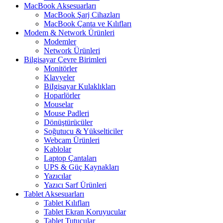
MacBook Aksesuarları
MacBook Şarj Cihazları
MacBook Çanta ve Kılıfları
Modem & Network Ürünleri
Modemler
Network Ürünleri
Bilgisayar Çevre Birimleri
Monitörler
Klavyeler
BiIgisayar Kulaklıkları
Hoparlörler
Mouselar
Mouse Padleri
Dönüştürücüler
Soğutucu & Yükselticiler
Webcam Ürünleri
Kablolar
Laptop Çantaları
UPS & Güç Kaynakları
Yazıcılar
Yazıcı Sarf Ürünleri
Tablet Aksesuarları
Tablet Kılıfları
Tablet Ekran Koruyucular
Tablet Tutucular