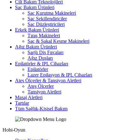
Cilt Bakım Teknolojileri
Saç Bakım Ürünleri
Saç Kurutma Makineleri
Saç Şekillendiriciler
Saç Düzleştiricileri
Erkek Bakım Ürünleri
Tıraş Makineleri
Saç & Sakal Kesme Makineleri
Ağız Bakım Ürünleri
Şarjlı Diş Fırçaları
Ağız Duşları
Epilatörler & IPL Cihazları
Epilatörler
Lazer Epilasyon & IPL Cihazları
Ateş Ölçerler & Tansiyon Aletleri
Ateş Ölçerler
Tansiyon Aletleri
Masaj Aletleri
Tartılar
Tüm Sağlık-Kişisel Bakım
Hobi-Oyun