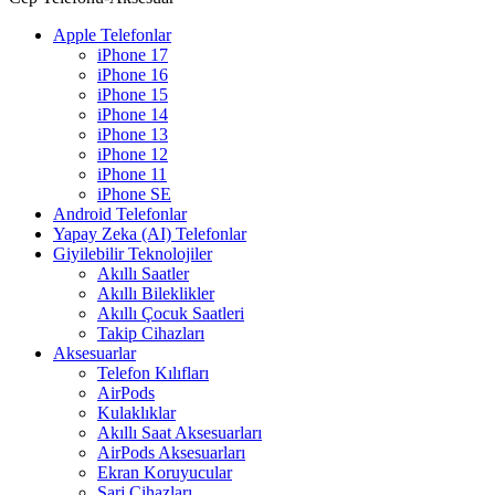
Apple Telefonlar
iPhone 17
iPhone 16
iPhone 15
iPhone 14
iPhone 13
iPhone 12
iPhone 11
iPhone SE
Android Telefonlar
Yapay Zeka (AI) Telefonlar
Giyilebilir Teknolojiler
Akıllı Saatler
Akıllı Bileklikler
Akıllı Çocuk Saatleri
Takip Cihazları
Aksesuarlar
Telefon Kılıfları
AirPods
Kulaklıklar
Akıllı Saat Aksesuarları
AirPods Aksesuarları
Ekran Koruyucular
Şarj Cihazları