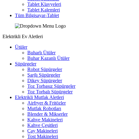
Tablet Klavyeleri
Tablet Kalemleri
Tüm Bilgisayar-Tablet
Elektrikli Ev Aletleri
Ütüler
Buharlı Ütüler
Buhar Kazanlı Ütüler
Süpürgeler
Robot Süpürgeler
Şarjlı Süpürgeler
Dikey Süpürgeler
Toz Torbasız Süpürgeler
Toz Torbalı Süpürgeler
Elektrikli Mutfak Aletleri
Airfryer & Fritözler
Mutfak Robotları
Blender & Mikserler
Kahve Makineleri
Kahve Çeşitleri
Çay Makineleri
Tost Makineleri