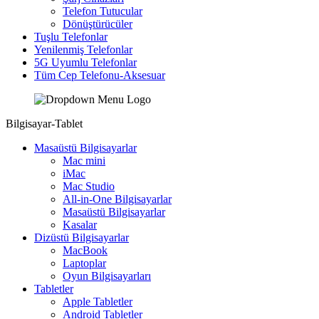
Telefon Tutucular
Dönüştürücüler
Tuşlu Telefonlar
Yenilenmiş Telefonlar
5G Uyumlu Telefonlar
Tüm Cep Telefonu-Aksesuar
Bilgisayar-Tablet
Masaüstü Bilgisayarlar
Mac mini
iMac
Mac Studio
All-in-One Bilgisayarlar
Masaüstü Bilgisayarlar
Kasalar
Dizüstü Bilgisayarlar
MacBook
Laptoplar
Oyun Bilgisayarları
Tabletler
Apple Tabletler
Android Tabletler