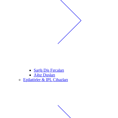
Şarjlı Diş Fırçaları
Ağız Duşları
Epilatörler & IPL Cihazları