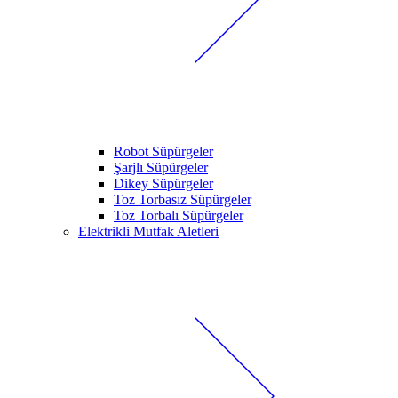
Robot Süpürgeler
Şarjlı Süpürgeler
Dikey Süpürgeler
Toz Torbasız Süpürgeler
Toz Torbalı Süpürgeler
Elektrikli Mutfak Aletleri