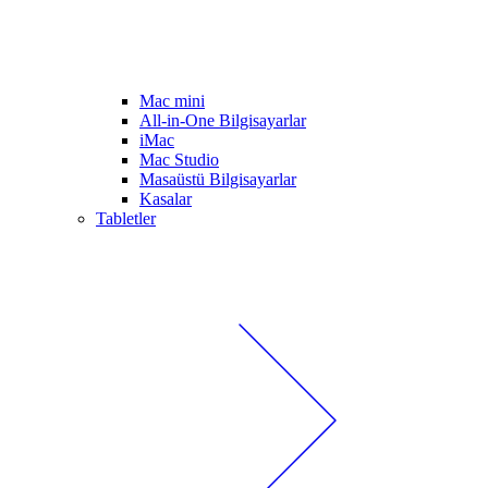
Mac mini
All-in-One Bilgisayarlar
iMac
Mac Studio
Masaüstü Bilgisayarlar
Kasalar
Tabletler