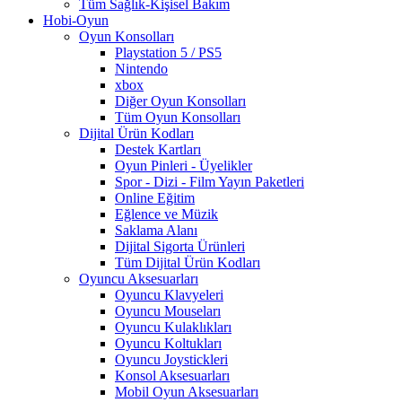
Tüm Sağlık-Kişisel Bakım
Hobi-Oyun
Oyun Konsolları
Playstation 5 / PS5
Nintendo
xbox
Diğer Oyun Konsolları
Tüm Oyun Konsolları
Dijital Ürün Kodları
Destek Kartları
Oyun Pinleri - Üyelikler
Spor - Dizi - Film Yayın Paketleri
Online Eğitim
Eğlence ve Müzik
Saklama Alanı
Dijital Sigorta Ürünleri
Tüm Dijital Ürün Kodları
Oyuncu Aksesuarları
Oyuncu Klavyeleri
Oyuncu Mouseları
Oyuncu Kulaklıkları
Oyuncu Koltukları
Oyuncu Joystickleri
Konsol Aksesuarları
Mobil Oyun Aksesuarları