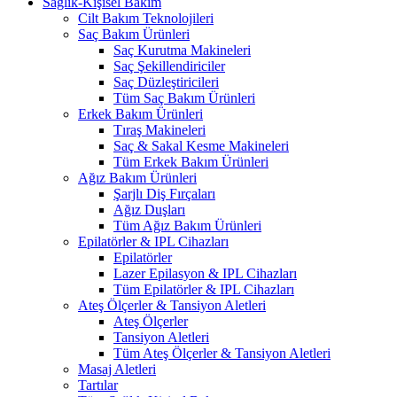
Sağlık-Kişisel Bakım
Cilt Bakım Teknolojileri
Saç Bakım Ürünleri
Saç Kurutma Makineleri
Saç Şekillendiriciler
Saç Düzleştiricileri
Tüm Saç Bakım Ürünleri
Erkek Bakım Ürünleri
Tıraş Makineleri
Saç & Sakal Kesme Makineleri
Tüm Erkek Bakım Ürünleri
Ağız Bakım Ürünleri
Şarjlı Diş Fırçaları
Ağız Duşları
Tüm Ağız Bakım Ürünleri
Epilatörler & IPL Cihazları
Epilatörler
Lazer Epilasyon & IPL Cihazları
Tüm Epilatörler & IPL Cihazları
Ateş Ölçerler & Tansiyon Aletleri
Ateş Ölçerler
Tansiyon Aletleri
Tüm Ateş Ölçerler & Tansiyon Aletleri
Masaj Aletleri
Tartılar