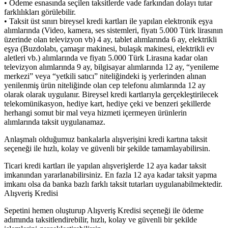
• Ödeme esnasında seçilen taksitlerde vade farkından dolayı tutar
farklılıkları görülebilir.
• Taksit üst sınırı bireysel kredi kartları ile yapılan elektronik eşya
alımlarında (Video, kamera, ses sistemleri, fiyatı 5.000 Türk lirasının
üzerinde olan televizyon vb) 4 ay, tablet alımlarında 6 ay, elektrikli
eşya (Buzdolabı, çamaşır makinesi, bulaşık makinesi, elektrikli ev
aletleri vb.) alımlarında ve fiyatı 5.000 Türk Lirasına kadar olan
televizyon alımlarında 9 ay, bilgisayar alımlarında 12 ay, “yenileme
merkezi” veya “yetkili satıcı” niteliğindeki iş yerlerinden alınan
yenilenmiş ürün niteliğinde olan cep telefonu alımlarında 12 ay
olarak olarak uygulanır. Bireysel kredi kartlarıyla gerçekleştirilecek
telekomünikasyon, hediye kart, hediye çeki ve benzeri şekillerde
herhangi somut bir mal veya hizmeti içermeyen ürünlerin
alımlarında taksit uygulanamaz.
Anlaşmalı olduğumuz bankalarla alışverişini kredi kartına taksit
seçeneği ile hızlı, kolay ve güvenli bir şekilde tamamlayabilirsin.
Ticari kredi kartları ile yapılan alışverişlerde 12 aya kadar taksit
imkanından yararlanabilirsiniz. En fazla 12 aya kadar taksit yapma
imkanı olsa da banka bazlı farklı taksit tutarları uygulanabilmektedir.
Alışveriş Kredisi
Sepetini hemen oluşturup Alışveriş Kredisi seçeneği ile ödeme
adımında taksitlendirebilir, hızlı, kolay ve güvenli bir şekilde