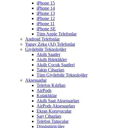
iPhone 15
iPhone 14
iPhone 13
iPhone 12
iPhone 11
iPhone SE
Tüm Apple Telefonlar
Android Telefonlar
Yapay Zeka (AI) Telefonlar
Giyilebilir Teknolojiler
Akıllı Saatler
Akıllı Bileklikler
Akıllı Çocuk Saatleri
Takip Cihazları
Tüm Giyilebilir Teknolojiler
Aksesuarlar
Telefon Kılıfları
AirPods
Kulaklıklar
Akıllı Saat Aksesuarları
AirPods Aksesuarları
Ekran Koruyucular
Şarj Cihazları
Telefon Tutucular
Dönüştürücüler