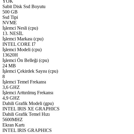
YOK
Sabit Disk Ssd Boyutu
500 GB
Ssd Tipi
NVME
İşlemci Nesli (cpu)
13. NESİL
İşlemci Markası (cpu)
INTEL CORE I7
İşlemci Modeli (cpu)
13620H
İşlemci Ön Belleği (cpu)
24 MB
İşlemci Çekirdek Sayısı (cpu)
8
İşlemci Temel Frekansı
3,6 GHZ
İşlemci Arttırılmış Frekansı
4,9 GHZ
Dahili Grafik Modeli (gpu)
INTEL IRIS XE GRAPHICS
Dahili Grafik Temel Hızı
5600MHZ
Ekran Kartı
INTEL IRIS GRAPHICS