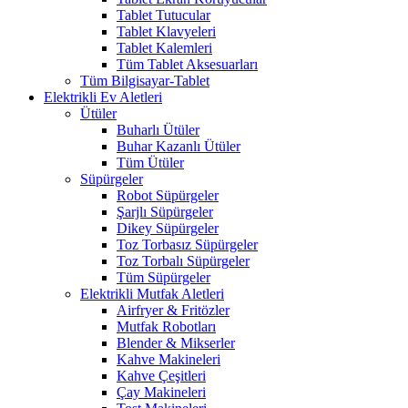
Tablet Tutucular
Tablet Klavyeleri
Tablet Kalemleri
Tüm Tablet Aksesuarları
Tüm Bilgisayar-Tablet
Elektrikli Ev Aletleri
Ütüler
Buharlı Ütüler
Buhar Kazanlı Ütüler
Tüm Ütüler
Süpürgeler
Robot Süpürgeler
Şarjlı Süpürgeler
Dikey Süpürgeler
Toz Torbasız Süpürgeler
Toz Torbalı Süpürgeler
Tüm Süpürgeler
Elektrikli Mutfak Aletleri
Airfryer & Fritözler
Mutfak Robotları
Blender & Mikserler
Kahve Makineleri
Kahve Çeşitleri
Çay Makineleri