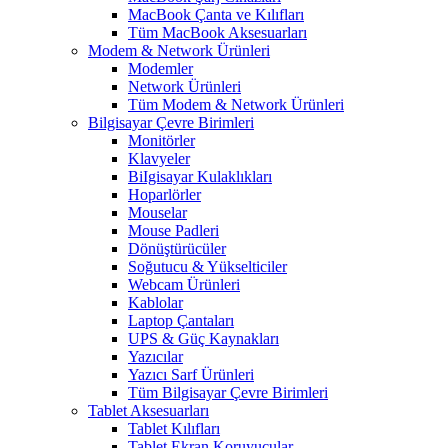
MacBook Çanta ve Kılıfları
Tüm MacBook Aksesuarları
Modem & Network Ürünleri
Modemler
Network Ürünleri
Tüm Modem & Network Ürünleri
Bilgisayar Çevre Birimleri
Monitörler
Klavyeler
BiIgisayar Kulaklıkları
Hoparlörler
Mouselar
Mouse Padleri
Dönüştürücüler
Soğutucu & Yükselticiler
Webcam Ürünleri
Kablolar
Laptop Çantaları
UPS & Güç Kaynakları
Yazıcılar
Yazıcı Sarf Ürünleri
Tüm Bilgisayar Çevre Birimleri
Tablet Aksesuarları
Tablet Kılıfları
Tablet Ekran Koruyucular