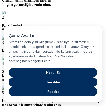
Ürünün teslim tarihinden itibaren
14 gün geçmediğine emin olun.
2
Pasaj üzerinde
“Siparişlerim” sekmesine girin
3
İade nedeninizi seçerek
“İade Talebi OIuştur”
butonuna tıklayın.
4
SMS ile gelecek
kargo kodunu
not alın.
5
Ürünü eksiksiz bir şekilde paketleyerek faturası ile birlikte
Yurtiçi
Kargo’ya 7 iş günü içinde teslim edin.