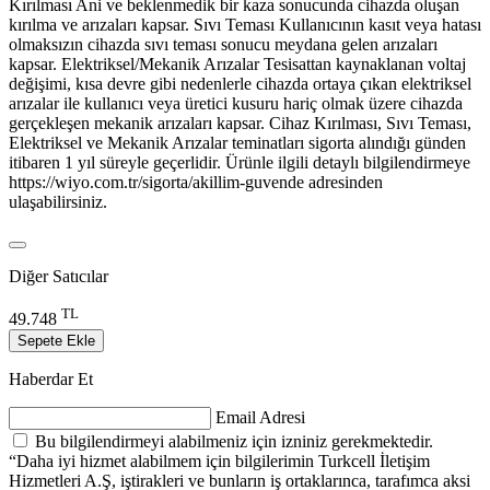
Kırılması Ani ve beklenmedik bir kaza sonucunda cihazda oluşan
kırılma ve arızaları kapsar. Sıvı Teması Kullanıcının kasıt veya hatası
olmaksızın cihazda sıvı teması sonucu meydana gelen arızaları
kapsar. Elektriksel/Mekanik Arızalar Tesisattan kaynaklanan voltaj
değişimi, kısa devre gibi nedenlerle cihazda ortaya çıkan elektriksel
arızalar ile kullanıcı veya üretici kusuru hariç olmak üzere cihazda
gerçekleşen mekanik arızaları kapsar. Cihaz Kırılması, Sıvı Teması,
Elektriksel ve Mekanik Arızalar teminatları sigorta alındığı günden
itibaren 1 yıl süreyle geçerlidir. Ürünle ilgili detaylı bilgilendirmeye
https://wiyo.com.tr/sigorta/akillim-guvende adresinden
ulaşabilirsiniz.
Diğer Satıcılar
TL
49.748
Sepete Ekle
Haberdar Et
Email Adresi
Bu bilgilendirmeyi alabilmeniz için izniniz gerekmektedir.
“Daha iyi hizmet alabilmem için bilgilerimin Turkcell İletişim
Hizmetleri A.Ş, iştirakleri ve bunların iş ortaklarınca, tarafımca aksi