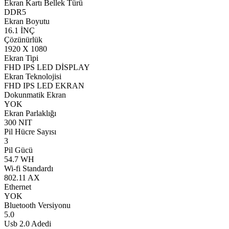
Ekran Kartı Bellek Türü
DDR5
Ekran Boyutu
16.1 İNÇ
Çözünürlük
1920 X 1080
Ekran Tipi
FHD IPS LED DİSPLAY
Ekran Teknolojisi
FHD IPS LED EKRAN
Dokunmatik Ekran
YOK
Ekran Parlaklığı
300 NIT
Pil Hücre Sayısı
3
Pil Gücü
54.7 WH
Wi-fi Standardı
802.11 AX
Ethernet
YOK
Bluetooth Versiyonu
5.0
Usb 2.0 Adedi