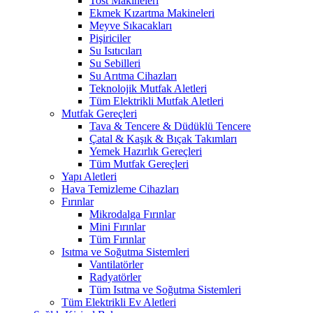
Tost Makineleri
Ekmek Kızartma Makineleri
Meyve Sıkacakları
Pişiriciler
Su Isıtıcıları
Su Sebilleri
Su Arıtma Cihazları
Teknolojik Mutfak Aletleri
Tüm Elektrikli Mutfak Aletleri
Mutfak Gereçleri
Tava & Tencere & Düdüklü Tencere
Çatal & Kaşık & Bıçak Takımları
Yemek Hazırlık Gereçleri
Tüm Mutfak Gereçleri
Yapı Aletleri
Hava Temizleme Cihazları
Fırınlar
Mikrodalga Fırınlar
Mini Fırınlar
Tüm Fırınlar
Isıtma ve Soğutma Sistemleri
Vantilatörler
Radyatörler
Tüm Isıtma ve Soğutma Sistemleri
Tüm Elektrikli Ev Aletleri