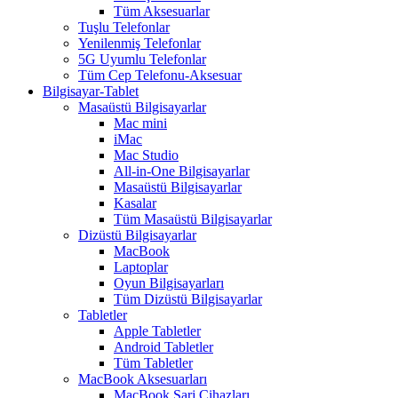
Tüm Aksesuarlar
Tuşlu Telefonlar
Yenilenmiş Telefonlar
5G Uyumlu Telefonlar
Tüm Cep Telefonu-Aksesuar
Bilgisayar-Tablet
Masaüstü Bilgisayarlar
Mac mini
iMac
Mac Studio
All-in-One Bilgisayarlar
Masaüstü Bilgisayarlar
Kasalar
Tüm Masaüstü Bilgisayarlar
Dizüstü Bilgisayarlar
MacBook
Laptoplar
Oyun Bilgisayarları
Tüm Dizüstü Bilgisayarlar
Tabletler
Apple Tabletler
Android Tabletler
Tüm Tabletler
MacBook Aksesuarları
MacBook Şarj Cihazları