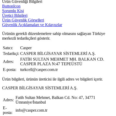
Ürün Güvenliği Bilgileri
ButtonIcon
Sorumlu Kişi
Üretici Bilgileri
Ürün Güvenlik Görselleri
Güvenlik Açıklamaları ve Kılavuzlar
Ürünün gerekli düzenlemelere sahip olmasını sağlayan Türkiye
merkezli tedarikçileri gösterir.
Satıcı:
Casper
Tedarikçi:
CASPER BİLGİSAYAR SİSTEMLERİ A.Ş.
FATİH SULTAN MEHMET MH. BALKAN CD.
Adres:
CASPER PLAZA N:47 TEPEÜSTÜ
E-posta:
turkcell@casper.com.tr
Ürün bilgileri, ürünün üreticisi ile ilgili adres ve bilgileri içerir.
CASPER BİLGİSAYAR SİSTEMLERİ A.Ş.
Fatih Sultan Mehmet, Balkan Cd. No: 47, 34771
Adres:
Ümraniye/İstanbul
E-
info@casper.com.tr
posta: