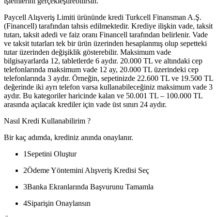
işlemlerini gerçekleştirebilirsin.
Paycell Alışveriş Limiti ürününde kredi Turkcell Finansman A.Ş.
(Financell) tarafından tahsis edilmektedir. Krediye ilişkin vade, taksit
tutarı, taksit adedi ve faiz oranı Financell tarafından belirlenir. Vade
ve taksit tutarları tek bir ürün üzerinden hesaplanmış olup sepetteki
tutar üzerinden değişiklik gösterebilir. Maksimum vade
bilgisayarlarda 12, tabletlerde 6 aydır. 20.000 TL ve altındaki cep
telefonlarında maksimum vade 12 ay, 20.000 TL üzerindeki cep
telefonlarında 3 aydır. Örneğin, sepetinizde 22.600 TL ve 19.500 TL
değerinde iki ayrı telefon varsa kullanabileceğiniz maksimum vade 3
aydır. Bu kategoriler haricinde kalan ve 50.001 TL – 100.000 TL
arasında açılacak krediler için vade üst sınırı 24 aydır.
Nasıl Kredi Kullanabilirim ?
Bir kaç adımda, krediniz anında onaylanır.
1
Sepetini Oluştur
2
Ödeme Yöntemini Alışveriş Kredisi Seç
3
Banka Ekranlarında Başvurunu Tamamla
4
Siparişin Onaylansın