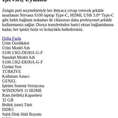
Zengin port seçenekleriyle her ihtiyaca cevap verecek şekilde
tasarlanan Nirvana S100 laptop Type-C, HDMI, USB 3.0* Type-C
gibi farklı bağlantı noktaları ile cihazınızı daha profesyonel şekilde
kullanmanızı sağlar. Dosya transferinden harici ekran bağlantılarına
kadar, her işinizi hızla ve kolaylıkla halledersiniz.
Daha Fazla
Ürün Özellikleri
Ürün Model Adı
S100.1362-DE00A-G-F
Standart Model Adı
S100.1362-DE00A-G-F
Üretim Yeri
TÜRKİYE
Kullanım Amacı
GENEL
İşletim Sistemi Versiyonu
WINDOWS 11 HOME
Ram (bellek) Kapasitesi
32 GB
Bellek (ram) Türü
DDR5
Sabit Disk Hdd Boyutu