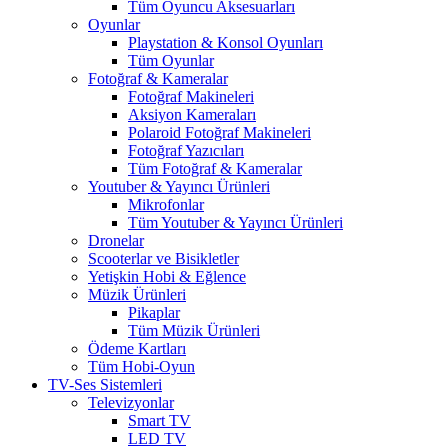
Tüm Oyuncu Aksesuarları
Oyunlar
Playstation & Konsol Oyunları
Tüm Oyunlar
Fotoğraf & Kameralar
Fotoğraf Makineleri
Aksiyon Kameraları
Polaroid Fotoğraf Makineleri
Fotoğraf Yazıcıları
Tüm Fotoğraf & Kameralar
Youtuber & Yayıncı Ürünleri
Mikrofonlar
Tüm Youtuber & Yayıncı Ürünleri
Dronelar
Scooterlar ve Bisikletler
Yetişkin Hobi & Eğlence
Müzik Ürünleri
Pikaplar
Tüm Müzik Ürünleri
Ödeme Kartları
Tüm Hobi-Oyun
TV-Ses Sistemleri
Televizyonlar
Smart TV
LED TV