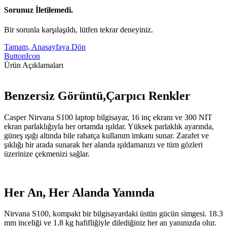
Sorunuz İletilemedi.
Bir sorunla karşılaşıldı, lütfen tekrar deneyiniz.
Tamam, Anasayfaya Dön
ButtonIcon
Ürün Açıklamaları
Benzersiz Görüntü,Çarpıcı Renkler
Casper Nirvana S100 laptop bilgisayar, 16 inç ekranı ve 300 NIT
ekran parlaklığıyla her ortamda ışıldar. Yüksek parlaklık ayarında,
güneş ışığı altında bile rahatça kullanım imkanı sunar. Zarafet ve
şıklığı bir arada sunarak her alanda ışıldamanızı ve tüm gözleri
üzerinize çekmenizi sağlar.
Her An, Her Alanda Yanında
Nirvana S100, kompakt bir bilgisayardaki üstün gücün simgesi. 18.3
mm inceliği ve 1.8 kg hafifliğiyle dilediğiniz her an yanınızda olur.