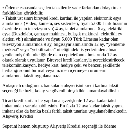
• Ödeme esnasında seçilen taksitlerde vade farkından dolayı tutar
farklılıkları görülebilir.
• Taksit üst sınırı bireysel kredi kartları ile yapılan elektronik eşya
alımlarında (Video, kamera, ses sistemleri, fiyatı 5.000 Türk lirasının
üzerinde olan televizyon vb) 4 ay, tablet alımlarında 6 ay, elektrikli
eşya (Buzdolabı, çamaşır makinesi, bulaşık makinesi, elektrikli ev
aletleri vb.) alımlarında ve fiyatı 5.000 Türk Lirasına kadar olan
televizyon alımlarında 9 ay, bilgisayar alımlarında 12 ay, “yenileme
merkezi” veya “yetkili satıcı” niteliğindeki iş yerlerinden alınan
yenilenmiş ürün niteliğinde olan cep telefonu alımlarında 12 ay
olarak olarak uygulanır. Bireysel kredi kartlarıyla gerçekleştirilecek
telekomünikasyon, hediye kart, hediye çeki ve benzeri şekillerde
herhangi somut bir mal veya hizmeti içermeyen ürünlerin
alımlarında taksit uygulanamaz.
Anlaşmalı olduğumuz bankalarla alışverişini kredi kartına taksit
seçeneği ile hızlı, kolay ve güvenli bir şekilde tamamlayabilirsin.
Ticari kredi kartları ile yapılan alışverişlerde 12 aya kadar taksit
imkanından yararlanabilirsiniz. En fazla 12 aya kadar taksit yapma
imkanı olsa da banka bazlı farklı taksit tutarları uygulanabilmektedir.
Alışveriş Kredisi
Sepetini hemen oluşturup Alışveriş Kredisi seçeneği ile ödeme