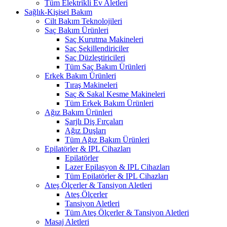
Tüm Elektrikli Ev Aletleri
Sağlık-Kişisel Bakım
Cilt Bakım Teknolojileri
Saç Bakım Ürünleri
Saç Kurutma Makineleri
Saç Şekillendiriciler
Saç Düzleştiricileri
Tüm Saç Bakım Ürünleri
Erkek Bakım Ürünleri
Tıraş Makineleri
Saç & Sakal Kesme Makineleri
Tüm Erkek Bakım Ürünleri
Ağız Bakım Ürünleri
Şarjlı Diş Fırçaları
Ağız Duşları
Tüm Ağız Bakım Ürünleri
Epilatörler & IPL Cihazları
Epilatörler
Lazer Epilasyon & IPL Cihazları
Tüm Epilatörler & IPL Cihazları
Ateş Ölçerler & Tansiyon Aletleri
Ateş Ölçerler
Tansiyon Aletleri
Tüm Ateş Ölçerler & Tansiyon Aletleri
Masaj Aletleri