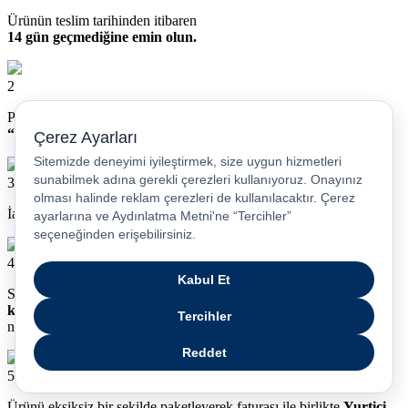
Ürünün teslim tarihinden itibaren
14 gün geçmediğine emin olun.
2
Pasaj üzerinde
“Siparişlerim” sekmesine girin
3
İade nedeninizi seçerek
“İade Talebi OIuştur”
butonuna tıklayın.
4
SMS ile gelecek
kargo kodunu
not alın.
5
Ürünü eksiksiz bir şekilde paketleyerek faturası ile birlikte
Yurtiçi