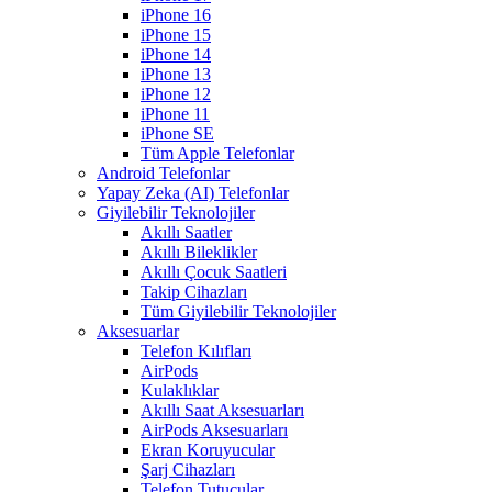
iPhone 16
iPhone 15
iPhone 14
iPhone 13
iPhone 12
iPhone 11
iPhone SE
Tüm Apple Telefonlar
Android Telefonlar
Yapay Zeka (AI) Telefonlar
Giyilebilir Teknolojiler
Akıllı Saatler
Akıllı Bileklikler
Akıllı Çocuk Saatleri
Takip Cihazları
Tüm Giyilebilir Teknolojiler
Aksesuarlar
Telefon Kılıfları
AirPods
Kulaklıklar
Akıllı Saat Aksesuarları
AirPods Aksesuarları
Ekran Koruyucular
Şarj Cihazları
Telefon Tutucular