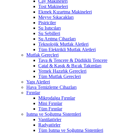
Çay Makineleri
Tost Makineleri
Ekmek Kızartma Makineleri
Meyve Sıkacakları
Pişiriciler
Su Isıtıcıları
Su Sebilleri
Su Arıtma Cihazları
Teknolojik Mutfak Aletleri
Tüm Elektrikli Mutfak Aletleri
Mutfak Gereçleri
Tava & Tencere & Düdüklü Tencere
Çatal & Kaşık & Bıçak Takımları
Yemek Hazırlık Gereçleri
Tüm Mutfak Gereçleri
Yapı Aletleri
Hava Temizleme Cihazları
Fırınlar
Mikrodalga Fırınlar
Mini Fırınlar
Tüm Fırınlar
Isıtma ve Soğutma Sistemleri
Vantilatörler
Radyatörler
Tüm Isıtma ve Soğutma Sistemleri