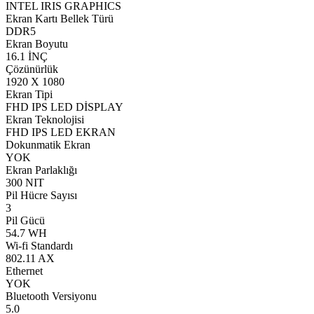
INTEL IRIS GRAPHICS
Ekran Kartı Bellek Türü
DDR5
Ekran Boyutu
16.1 İNÇ
Çözünürlük
1920 X 1080
Ekran Tipi
FHD IPS LED DİSPLAY
Ekran Teknolojisi
FHD IPS LED EKRAN
Dokunmatik Ekran
YOK
Ekran Parlaklığı
300 NIT
Pil Hücre Sayısı
3
Pil Gücü
54.7 WH
Wi-fi Standardı
802.11 AX
Ethernet
YOK
Bluetooth Versiyonu
5.0