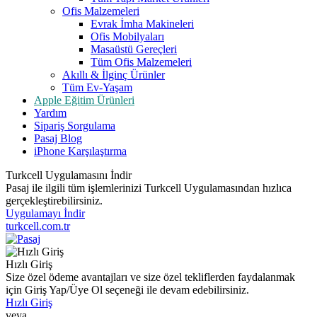
Ofis Malzemeleri
Evrak İmha Makineleri
Ofis Mobilyaları
Masaüstü Gereçleri
Tüm Ofis Malzemeleri
Akıllı & İlginç Ürünler
Tüm Ev-Yaşam
Apple Eğitim Ürünleri
Yardım
Sipariş Sorgulama
Pasaj Blog
iPhone Karşılaştırma
Turkcell Uygulamasını İndir
Pasaj ile ilgili tüm işlemlerinizi Turkcell Uygulamasından hızlıca
gerçekleştirebilirsiniz.
Uygulamayı İndir
turkcell.com.tr
Hızlı Giriş
Size özel ödeme avantajları ve size özel tekliflerden faydalanmak
için Giriş Yap/Üye Ol seçeneği ile devam edebilirsiniz.
Hızlı Giriş
veya