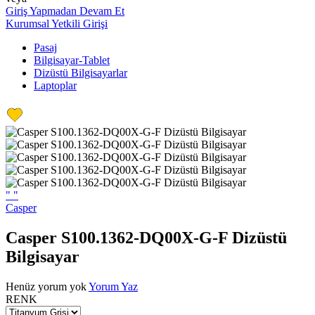
Giriş Yapmadan Devam Et
Kurumsal Yetkili Girişi
Pasaj
Bilgisayar-Tablet
Dizüstü Bilgisayarlar
Laptoplar
"
"
Casper
Casper S100.1362-DQ00X-G-F Dizüstü
Bilgisayar
Henüz yorum yok
Yorum Yaz
RENK