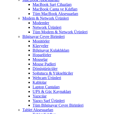
MacBook Şarj Cihazları
MacBook Çanta ve Kılıfları
Tüm MacBook Aksesuarları
Modem & Network Ürünleri
Modemler
Network Ürünleri
Tüm Modem & Network Ürünleri
Bilgisayar Çevre Birimleri
Monitörler
Klavyeler
BiIgisayar Kulaklıkları
Hoparlörler
Mouselar
Mouse Padleri
Dönüştürücüler
Soğutucu & Yükselticiler
Webcam Ürünleri
Kablolar
Laptop Çantaları
UPS & Güç Kaynakları
Yazıcılar
Yazıcı Sarf Ürünleri
Tüm Bilgisayar Çevre Birimleri
Tablet Aksesuarları