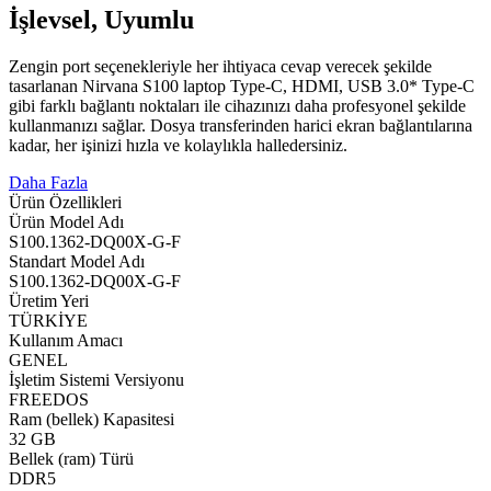
İşlevsel, Uyumlu
Zengin port seçenekleriyle her ihtiyaca cevap verecek şekilde
tasarlanan Nirvana S100 laptop Type-C, HDMI, USB 3.0* Type-C
gibi farklı bağlantı noktaları ile cihazınızı daha profesyonel şekilde
kullanmanızı sağlar. Dosya transferinden harici ekran bağlantılarına
kadar, her işinizi hızla ve kolaylıkla halledersiniz.
Daha Fazla
Ürün Özellikleri
Ürün Model Adı
S100.1362-DQ00X-G-F
Standart Model Adı
S100.1362-DQ00X-G-F
Üretim Yeri
TÜRKİYE
Kullanım Amacı
GENEL
İşletim Sistemi Versiyonu
FREEDOS
Ram (bellek) Kapasitesi
32 GB
Bellek (ram) Türü
DDR5