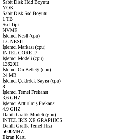
Sabit Disk Hdd Boyutu
YOK
Sabit Disk Ssd Boyutu
1 TB
Ssd Tipi
NVME
İşlemci Nesli (cpu)
13. NESİL
İşlemci Markası (cpu)
INTEL CORE I7
İşlemci Modeli (cpu)
13620H
İşlemci Ön Belleği (cpu)
24 MB
İşlemci Çekirdek Sayısı (cpu)
8
İşlemci Temel Frekansı
3,6 GHZ
İşlemci Arttırılmış Frekansı
4,9 GHZ
Dahili Grafik Modeli (gpu)
INTEL IRIS XE GRAPHICS
Dahili Grafik Temel Hızı
5600MHZ
Ekran Kartı