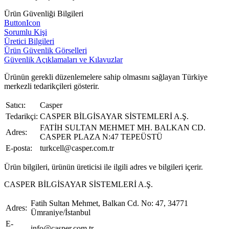
Ürün Güvenliği Bilgileri
ButtonIcon
Sorumlu Kişi
Üretici Bilgileri
Ürün Güvenlik Görselleri
Güvenlik Açıklamaları ve Kılavuzlar
Ürünün gerekli düzenlemelere sahip olmasını sağlayan Türkiye
merkezli tedarikçileri gösterir.
Satıcı:
Casper
Tedarikçi:
CASPER BİLGİSAYAR SİSTEMLERİ A.Ş.
FATİH SULTAN MEHMET MH. BALKAN CD.
Adres:
CASPER PLAZA N:47 TEPEÜSTÜ
E-posta:
turkcell@casper.com.tr
Ürün bilgileri, ürünün üreticisi ile ilgili adres ve bilgileri içerir.
CASPER BİLGİSAYAR SİSTEMLERİ A.Ş.
Fatih Sultan Mehmet, Balkan Cd. No: 47, 34771
Adres:
Ümraniye/İstanbul
E-
info@casper.com.tr