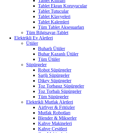
Tablet Kılıfları
Tablet Ekran Koruyucular
Tablet Tutucular
Tablet Klavyeleri
Tablet Kalemleri
Tüm Tablet Aksesuarları
Tüm Bilgisayar-Tablet
Elektrikli Ev Aletleri
Ütüler
Buharlı Ütüler
Buhar Kazanlı Ütüler
Tüm Ütüler
Süpürgeler
Robot Süpürgeler
Şarjlı Süpürgeler
Dikey Süpürgeler
Toz Torbasız Süpürgeler
Toz Torbalı Süpürgeler
Tüm Süpürgeler
Elektrikli Mutfak Aletleri
Airfryer & Fritözler
Mutfak Robotları
Blender & Mikserler
Kahve Makineleri
Kahve Çeşitleri