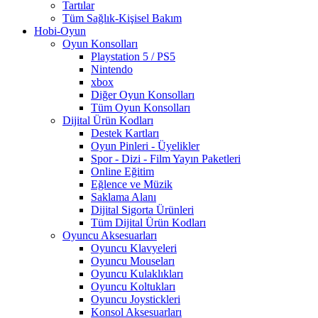
Tartılar
Tüm Sağlık-Kişisel Bakım
Hobi-Oyun
Oyun Konsolları
Playstation 5 / PS5
Nintendo
xbox
Diğer Oyun Konsolları
Tüm Oyun Konsolları
Dijital Ürün Kodları
Destek Kartları
Oyun Pinleri - Üyelikler
Spor - Dizi - Film Yayın Paketleri
Online Eğitim
Eğlence ve Müzik
Saklama Alanı
Dijital Sigorta Ürünleri
Tüm Dijital Ürün Kodları
Oyuncu Aksesuarları
Oyuncu Klavyeleri
Oyuncu Mouseları
Oyuncu Kulaklıkları
Oyuncu Koltukları
Oyuncu Joystickleri
Konsol Aksesuarları