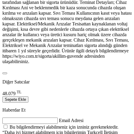
tarafından sağlanan bir sigorta ürünüdür. Teminat Detayları; Cihaz
Kırılması Ani ve beklenmedik bir kaza sonucunda cihazda oluşan
kırılma ve arızaları kapsar. Sıvı Teması Kullanıcının kasıt veya hatası
olmaksızın cihazda sıvı teması sonucu meydana gelen arızaları
kapsar. Elektriksel/Mekanik Arızalar Tesisattan kaynaklanan voltaj
değişimi, kısa devre gibi nedenlerle cihazda ortaya çıkan elektriksel
arızalar ile kullanıcı veya üretici kusuru hariç olmak üzere cihazda
gerçekleşen mekanik arızaları kapsar. Cihaz Kırılması, Sıvı Teması,
Elektriksel ve Mekanik Arızalar teminatları sigorta alındığı günden
itibaren 1 yıl süreyle geçerlidir. Ürünle ilgili detaylı bilgilendirmeye
https://wiyo.com.tr/sigorta/akillim-guvende adresinden
ulaşabilirsiniz.
Diğer Satıcılar
TL
48.079
Sepete Ekle
Haberdar Et
Email Adresi
Bu bilgilendirmeyi alabilmeniz için izniniz gerekmektedir.
“Daha iyi hizmet alabilmem için bilgilerimin Turkcell İletişim