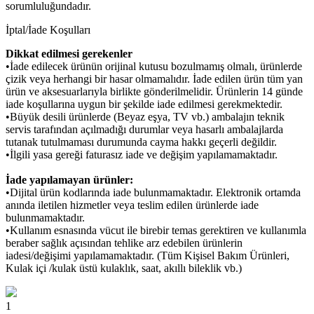
sorumluluğundadır.
İptal/İade Koşulları
Dikkat edilmesi gerekenler
•İade edilecek ürünün orijinal kutusu bozulmamış olmalı, ürünlerde
çizik veya herhangi bir hasar olmamalıdır. İade edilen ürün tüm yan
ürün ve aksesuarlarıyla birlikte gönderilmelidir. Ürünlerin 14 günde
iade koşullarına uygun bir şekilde iade edilmesi gerekmektedir.
•Büyük desili ürünlerde (Beyaz eşya, TV vb.) ambalajın teknik
servis tarafından açılmadığı durumlar veya hasarlı ambalajlarda
tutanak tutulmaması durumunda cayma hakkı geçerli değildir.
•İlgili yasa gereği faturasız iade ve değişim yapılamamaktadır.
İade yapılamayan ürünler:
•Dijital ürün kodlarında iade bulunmamaktadır. Elektronik ortamda
anında iletilen hizmetler veya teslim edilen ürünlerde iade
bulunmamaktadır.
•Kullanım esnasında vücut ile birebir temas gerektiren ve kullanımla
beraber sağlık açısından tehlike arz edebilen ürünlerin
iadesi/değişimi yapılamamaktadır. (Tüm Kişisel Bakım Ürünleri,
Kulak içi /kulak üstü kulaklık, saat, akıllı bileklik vb.)
1