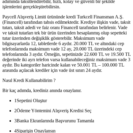
adımında taksitlendirebilir, hızlı, kolay ve güvenli bir şekilde
işlemlerini gerçekleştirebilirsin.
Paycell Alışveriş Limiti ürününde kredi Turkcell Finansman A.Ş.
(Financell) tarafından tahsis edilmektedir. Krediye ilişkin vade, taksit
tutarı, taksit adedi ve faiz oranı Financell tarafından belirlenir. Vade
ve taksit tutarları tek bir ürün üzerinden hesaplanmış olup sepetteki
tutar üzerinden değişiklik gösterebilir. Maksimum vade
bilgisayarlarda 12, tabletlerde 6 aydır. 20.000 TL ve altındaki cep
telefonlarında maksimum vade 12 ay, 20.000 TL üzerindeki cep
telefonlarında 3 aydır. Örneğin, sepetinizde 22.600 TL ve 19.500 TL
değerinde iki ayrı telefon varsa kullanabileceğiniz maksimum vade 3
aydır. Bu kategoriler haricinde kalan ve 50.001 TL – 100.000 TL
arasında açılacak krediler için vade üst sınırı 24 aydır.
Nasıl Kredi Kullanabilirim ?
Bir kaç adımda, krediniz anında onaylanır.
1
Sepetini Oluştur
2
Ödeme Yöntemini Alışveriş Kredisi Seç
3
Banka Ekranlarında Başvurunu Tamamla
4
Siparişin Onaylansın