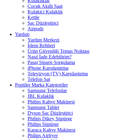
Kulaklıklar
Çocuk Akıllı Saat
Kulakiçi Kulaklık
Kettle
Saç Düzleştirici
Airpods
Yardım
Yardım Merkezi
İşlem Rehberi
Ürün Güvenliği Temas Noktası
Nasıl İade Edebilirim?
Pasaj Sipariş Sorgulama
iPhone Karşılaştırma
Televizyon (TV) Karşılaştırma
Telefon Sat
Popüler Marka Kategoriler
Samsung Telefonlar
JBL Kulaklık
Philips Kahve Makinesi
Samsung Tablet
Dyson Saç Düzleştirici
Philips Dikey Süpürge
Philips Süpürge
Karaca Kahve Makinesi
Philips Airfryer