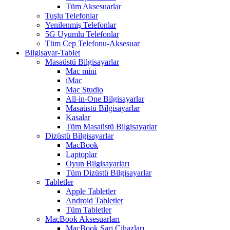
Tüm Aksesuarlar
Tuşlu Telefonlar
Yenilenmiş Telefonlar
5G Uyumlu Telefonlar
Tüm Cep Telefonu-Aksesuar
Bilgisayar-Tablet
Masaüstü Bilgisayarlar
Mac mini
iMac
Mac Studio
All-in-One Bilgisayarlar
Masaüstü Bilgisayarlar
Kasalar
Tüm Masaüstü Bilgisayarlar
Dizüstü Bilgisayarlar
MacBook
Laptoplar
Oyun Bilgisayarları
Tüm Dizüstü Bilgisayarlar
Tabletler
Apple Tabletler
Android Tabletler
Tüm Tabletler
MacBook Aksesuarları
MacBook Şarj Cihazları