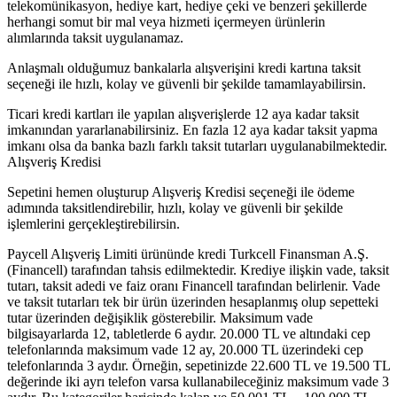
telekomünikasyon, hediye kart, hediye çeki ve benzeri şekillerde
herhangi somut bir mal veya hizmeti içermeyen ürünlerin
alımlarında taksit uygulanamaz.
Anlaşmalı olduğumuz bankalarla alışverişini kredi kartına taksit
seçeneği ile hızlı, kolay ve güvenli bir şekilde tamamlayabilirsin.
Ticari kredi kartları ile yapılan alışverişlerde 12 aya kadar taksit
imkanından yararlanabilirsiniz. En fazla 12 aya kadar taksit yapma
imkanı olsa da banka bazlı farklı taksit tutarları uygulanabilmektedir.
Alışveriş Kredisi
Sepetini hemen oluşturup Alışveriş Kredisi seçeneği ile ödeme
adımında taksitlendirebilir, hızlı, kolay ve güvenli bir şekilde
işlemlerini gerçekleştirebilirsin.
Paycell Alışveriş Limiti ürününde kredi Turkcell Finansman A.Ş.
(Financell) tarafından tahsis edilmektedir. Krediye ilişkin vade, taksit
tutarı, taksit adedi ve faiz oranı Financell tarafından belirlenir. Vade
ve taksit tutarları tek bir ürün üzerinden hesaplanmış olup sepetteki
tutar üzerinden değişiklik gösterebilir. Maksimum vade
bilgisayarlarda 12, tabletlerde 6 aydır. 20.000 TL ve altındaki cep
telefonlarında maksimum vade 12 ay, 20.000 TL üzerindeki cep
telefonlarında 3 aydır. Örneğin, sepetinizde 22.600 TL ve 19.500 TL
değerinde iki ayrı telefon varsa kullanabileceğiniz maksimum vade 3