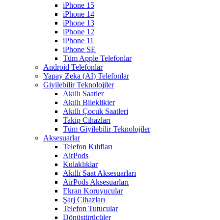
iPhone 15
iPhone 14
iPhone 13
iPhone 12
iPhone 11
iPhone SE
Tüm Apple Telefonlar
Android Telefonlar
Yapay Zeka (AI) Telefonlar
Giyilebilir Teknolojiler
Akıllı Saatler
Akıllı Bileklikler
Akıllı Çocuk Saatleri
Takip Cihazları
Tüm Giyilebilir Teknolojiler
Aksesuarlar
Telefon Kılıfları
AirPods
Kulaklıklar
Akıllı Saat Aksesuarları
AirPods Aksesuarları
Ekran Koruyucular
Şarj Cihazları
Telefon Tutucular
Dönüştürücüler