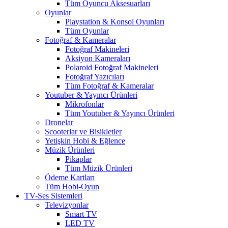
Tüm Oyuncu Aksesuarları
Oyunlar
Playstation & Konsol Oyunları
Tüm Oyunlar
Fotoğraf & Kameralar
Fotoğraf Makineleri
Aksiyon Kameraları
Polaroid Fotoğraf Makineleri
Fotoğraf Yazıcıları
Tüm Fotoğraf & Kameralar
Youtuber & Yayıncı Ürünleri
Mikrofonlar
Tüm Youtuber & Yayıncı Ürünleri
Dronelar
Scooterlar ve Bisikletler
Yetişkin Hobi & Eğlence
Müzik Ürünleri
Pikaplar
Tüm Müzik Ürünleri
Ödeme Kartları
Tüm Hobi-Oyun
TV-Ses Sistemleri
Televizyonlar
Smart TV
LED TV