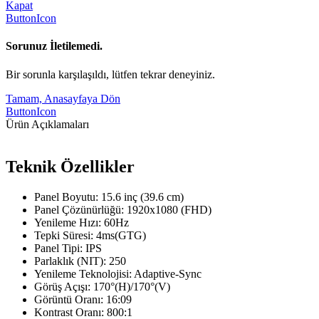
Kapat
ButtonIcon
Sorunuz İletilemedi.
Bir sorunla karşılaşıldı, lütfen tekrar deneyiniz.
Tamam, Anasayfaya Dön
ButtonIcon
Ürün Açıklamaları
Teknik Özellikler
Panel Boyutu: 15.6 inç (39.6 cm)
Panel Çözünürlüğü: 1920x1080 (FHD)
Yenileme Hızı: 60Hz
Tepki Süresi: 4ms(GTG)
Panel Tipi: IPS
Parlaklık (NIT): 250
Yenileme Teknolojisi: Adaptive-Sync
Görüş Açışı: 170°(H)/170°(V)
Görüntü Oranı: 16:09
Kontrast Oranı: 800:1