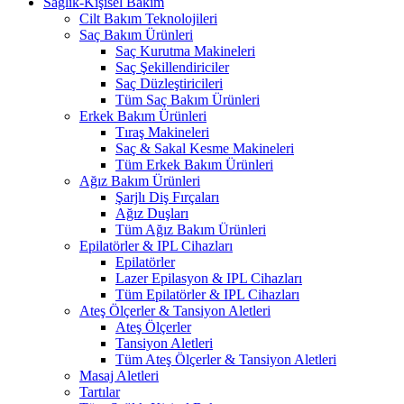
Sağlık-Kişisel Bakım
Cilt Bakım Teknolojileri
Saç Bakım Ürünleri
Saç Kurutma Makineleri
Saç Şekillendiriciler
Saç Düzleştiricileri
Tüm Saç Bakım Ürünleri
Erkek Bakım Ürünleri
Tıraş Makineleri
Saç & Sakal Kesme Makineleri
Tüm Erkek Bakım Ürünleri
Ağız Bakım Ürünleri
Şarjlı Diş Fırçaları
Ağız Duşları
Tüm Ağız Bakım Ürünleri
Epilatörler & IPL Cihazları
Epilatörler
Lazer Epilasyon & IPL Cihazları
Tüm Epilatörler & IPL Cihazları
Ateş Ölçerler & Tansiyon Aletleri
Ateş Ölçerler
Tansiyon Aletleri
Tüm Ateş Ölçerler & Tansiyon Aletleri
Masaj Aletleri
Tartılar