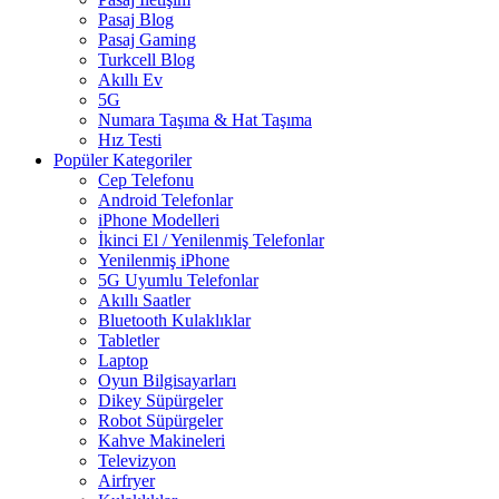
Pasaj Blog
Pasaj Gaming
Turkcell Blog
Akıllı Ev
5G
Numara Taşıma & Hat Taşıma
Hız Testi
Popüler Kategoriler
Cep Telefonu
Android Telefonlar
iPhone Modelleri
İkinci El / Yenilenmiş Telefonlar
Yenilenmiş iPhone
5G Uyumlu Telefonlar
Akıllı Saatler
Bluetooth Kulaklıklar
Tabletler
Laptop
Oyun Bilgisayarları
Dikey Süpürgeler
Robot Süpürgeler
Kahve Makineleri
Televizyon
Airfryer