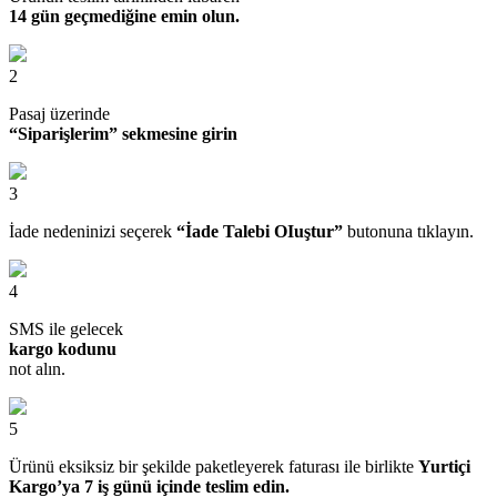
14 gün geçmediğine emin olun.
2
Pasaj üzerinde
“Siparişlerim” sekmesine girin
3
İade nedeninizi seçerek
“İade Talebi OIuştur”
butonuna tıklayın.
4
SMS ile gelecek
kargo kodunu
not alın.
5
Ürünü eksiksiz bir şekilde paketleyerek faturası ile birlikte
Yurtiçi
Kargo’ya 7 iş günü içinde teslim edin.