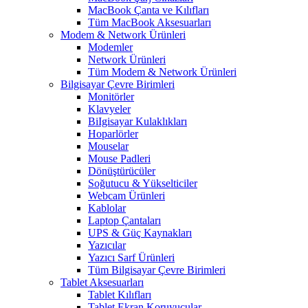
MacBook Çanta ve Kılıfları
Tüm MacBook Aksesuarları
Modem & Network Ürünleri
Modemler
Network Ürünleri
Tüm Modem & Network Ürünleri
Bilgisayar Çevre Birimleri
Monitörler
Klavyeler
BiIgisayar Kulaklıkları
Hoparlörler
Mouselar
Mouse Padleri
Dönüştürücüler
Soğutucu & Yükselticiler
Webcam Ürünleri
Kablolar
Laptop Çantaları
UPS & Güç Kaynakları
Yazıcılar
Yazıcı Sarf Ürünleri
Tüm Bilgisayar Çevre Birimleri
Tablet Aksesuarları
Tablet Kılıfları
Tablet Ekran Koruyucular