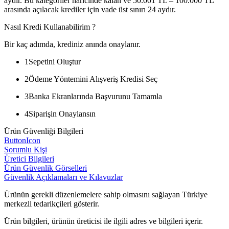
aydır. Bu kategoriler haricinde kalan ve 50.001 TL – 100.000 TL
arasında açılacak krediler için vade üst sınırı 24 aydır.
Nasıl Kredi Kullanabilirim ?
Bir kaç adımda, krediniz anında onaylanır.
1
Sepetini Oluştur
2
Ödeme Yöntemini Alışveriş Kredisi Seç
3
Banka Ekranlarında Başvurunu Tamamla
4
Siparişin Onaylansın
Ürün Güvenliği Bilgileri
ButtonIcon
Sorumlu Kişi
Üretici Bilgileri
Ürün Güvenlik Görselleri
Güvenlik Açıklamaları ve Kılavuzlar
Ürünün gerekli düzenlemelere sahip olmasını sağlayan Türkiye
merkezli tedarikçileri gösterir.
Ürün bilgileri, ürünün üreticisi ile ilgili adres ve bilgileri içerir.