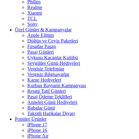
Philips
Realme
Xiaomi
TCL
Sony
Özel Günler & Kampanyalar
Apple Eğitim
Düğün ve Çeyiz Paketleri
Fırsatlar Pasajı
Pasaj Günleri
Uykusu Kaçanlar Kulübü
Sevgililer Günü Hediyeleri
Vergisiz Telefonlar
Vergisiz Bilgisayarlar
Karne Hediyeleri
Kurban Bayramı Kampanyası
Resmi Tatil Günleri
Pasaj Ödeme Teklifleri
Anneler Günü Hediyeleri
Babalar Günü
Taksitli Harikalar Diyarı
Popüler Ürünler
iPhone 17
iPhone 16
iPhone Air