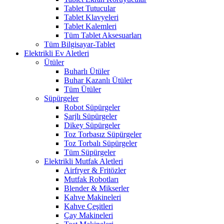
Tablet Tutucular
Tablet Klavyeleri
Tablet Kalemleri
Tüm Tablet Aksesuarları
Tüm Bilgisayar-Tablet
Elektrikli Ev Aletleri
Ütüler
Buharlı Ütüler
Buhar Kazanlı Ütüler
Tüm Ütüler
Süpürgeler
Robot Süpürgeler
Şarjlı Süpürgeler
Dikey Süpürgeler
Toz Torbasız Süpürgeler
Toz Torbalı Süpürgeler
Tüm Süpürgeler
Elektrikli Mutfak Aletleri
Airfryer & Fritözler
Mutfak Robotları
Blender & Mikserler
Kahve Makineleri
Kahve Çeşitleri
Çay Makineleri