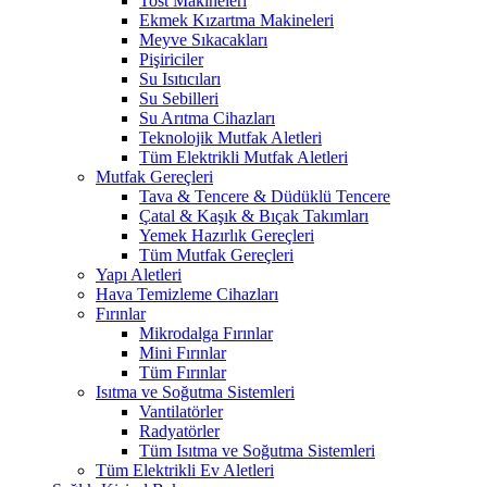
Tost Makineleri
Ekmek Kızartma Makineleri
Meyve Sıkacakları
Pişiriciler
Su Isıtıcıları
Su Sebilleri
Su Arıtma Cihazları
Teknolojik Mutfak Aletleri
Tüm Elektrikli Mutfak Aletleri
Mutfak Gereçleri
Tava & Tencere & Düdüklü Tencere
Çatal & Kaşık & Bıçak Takımları
Yemek Hazırlık Gereçleri
Tüm Mutfak Gereçleri
Yapı Aletleri
Hava Temizleme Cihazları
Fırınlar
Mikrodalga Fırınlar
Mini Fırınlar
Tüm Fırınlar
Isıtma ve Soğutma Sistemleri
Vantilatörler
Radyatörler
Tüm Isıtma ve Soğutma Sistemleri
Tüm Elektrikli Ev Aletleri