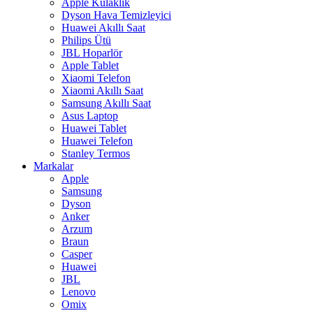
Apple Kulaklık
Dyson Hava Temizleyici
Huawei Akıllı Saat
Philips Ütü
JBL Hoparlör
Apple Tablet
Xiaomi Telefon
Xiaomi Akıllı Saat
Samsung Akıllı Saat
Asus Laptop
Huawei Tablet
Huawei Telefon
Stanley Termos
Markalar
Apple
Samsung
Dyson
Anker
Arzum
Braun
Casper
Huawei
JBL
Lenovo
Omix