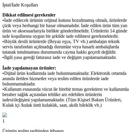
İptal/İade Koşulları
Dikkat edilmesi gerekenler
•İade edilecek ürünün orijinal kutusu bozulmamış olmalı, ürünlerde
çizik veya herhangi bir hasar olmamalıdır. İade edilen ürün tüm yan
ürün ve aksesuarlarıyla birlikte gönderilmelidir. Ürünlerin 14 günde
iade koşullarına uygun bir şekilde iade edilmesi gerekmektedir.
•Büyük desili ürünlerde (Beyaz eşya, TV vb.) ambalajın teknik
servis tarafından açılmadığı durumlar veya hasarlı ambalajlarda
tutanak tutulmaması durumunda cayma hakkı geçerli değildir.
•İlgili yasa gereği faturasız iade ve değişim yapılamamaktadır.
İade yapılamayan ürünler:
•Dijital ürün kodlarında iade bulunmamaktadır. Elektronik ortamda
anında iletilen hizmetler veya teslim edilen ürünlerde iade
bulunmamaktadır.
•Kullanım esnasında vücut ile birebir temas gerektiren ve kullanımla
beraber sağlık açısından tehlike arz edebilen ürünlerin
iadesi/değişimi yapılamamaktadır. (Tüm Kişisel Bakım Ürünleri,
Kulak içi /kulak üstü kulaklık, saat, akıllı bileklik vb.)
1
Ürünün teslim tarihinden itibaren