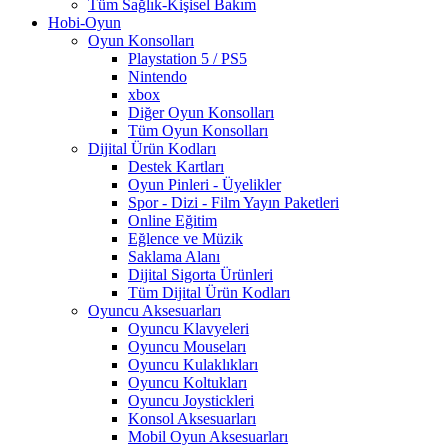
Tüm Sağlık-Kişisel Bakım
Hobi-Oyun
Oyun Konsolları
Playstation 5 / PS5
Nintendo
xbox
Diğer Oyun Konsolları
Tüm Oyun Konsolları
Dijital Ürün Kodları
Destek Kartları
Oyun Pinleri - Üyelikler
Spor - Dizi - Film Yayın Paketleri
Online Eğitim
Eğlence ve Müzik
Saklama Alanı
Dijital Sigorta Ürünleri
Tüm Dijital Ürün Kodları
Oyuncu Aksesuarları
Oyuncu Klavyeleri
Oyuncu Mouseları
Oyuncu Kulaklıkları
Oyuncu Koltukları
Oyuncu Joystickleri
Konsol Aksesuarları
Mobil Oyun Aksesuarları