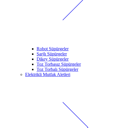
Robot Süpürgeler
Şarjlı Süpürgeler
Dikey Süpürgeler
Toz Torbasız Süpürgeler
Toz Torbalı Süpürgeler
Elektrikli Mutfak Aletleri