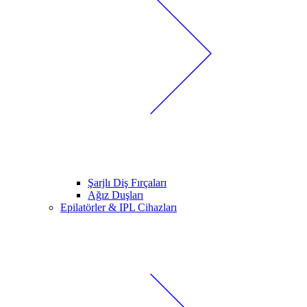
Şarjlı Diş Fırçaları
Ağız Duşları
Epilatörler & IPL Cihazları