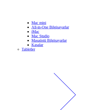
Mac mini
All-in-One Bilgisayarlar
iMac
Mac Studio
Masaüstü Bilgisayarlar
Kasalar
Tabletler