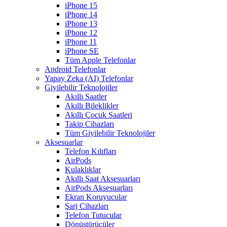
iPhone 15
iPhone 14
iPhone 13
iPhone 12
iPhone 11
iPhone SE
Tüm Apple Telefonlar
Android Telefonlar
Yapay Zeka (AI) Telefonlar
Giyilebilir Teknolojiler
Akıllı Saatler
Akıllı Bileklikler
Akıllı Çocuk Saatleri
Takip Cihazları
Tüm Giyilebilir Teknolojiler
Aksesuarlar
Telefon Kılıfları
AirPods
Kulaklıklar
Akıllı Saat Aksesuarları
AirPods Aksesuarları
Ekran Koruyucular
Şarj Cihazları
Telefon Tutucular
Dönüştürücüler