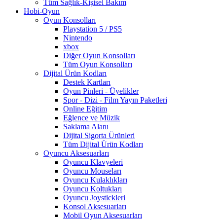
Tüm Sağlık-Kişisel Bakım
Hobi-Oyun
Oyun Konsolları
Playstation 5 / PS5
Nintendo
xbox
Diğer Oyun Konsolları
Tüm Oyun Konsolları
Dijital Ürün Kodları
Destek Kartları
Oyun Pinleri - Üyelikler
Spor - Dizi - Film Yayın Paketleri
Online Eğitim
Eğlence ve Müzik
Saklama Alanı
Dijital Sigorta Ürünleri
Tüm Dijital Ürün Kodları
Oyuncu Aksesuarları
Oyuncu Klavyeleri
Oyuncu Mouseları
Oyuncu Kulaklıkları
Oyuncu Koltukları
Oyuncu Joystickleri
Konsol Aksesuarları
Mobil Oyun Aksesuarları