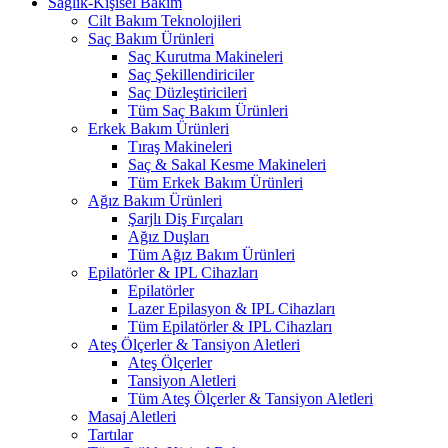
Sağlık-Kişisel Bakım
Cilt Bakım Teknolojileri
Saç Bakım Ürünleri
Saç Kurutma Makineleri
Saç Şekillendiriciler
Saç Düzleştiricileri
Tüm Saç Bakım Ürünleri
Erkek Bakım Ürünleri
Tıraş Makineleri
Saç & Sakal Kesme Makineleri
Tüm Erkek Bakım Ürünleri
Ağız Bakım Ürünleri
Şarjlı Diş Fırçaları
Ağız Duşları
Tüm Ağız Bakım Ürünleri
Epilatörler & IPL Cihazları
Epilatörler
Lazer Epilasyon & IPL Cihazları
Tüm Epilatörler & IPL Cihazları
Ateş Ölçerler & Tansiyon Aletleri
Ateş Ölçerler
Tansiyon Aletleri
Tüm Ateş Ölçerler & Tansiyon Aletleri
Masaj Aletleri
Tartılar