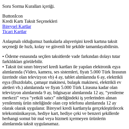
Soru Sorma Kuralları içeriği.
ButtonIcon
Kredi Kartı Taksit Seçenekleri
Bireysel Kartlar
Ticari Kartlar
Anlaşmalı olduğumuz bankalarla alışverişini kredi kartına taksit
seçeneği ile hızlı, kolay ve güvenli bir şekilde tamamlayabilirsin.
• Ödeme esnasında seçilen taksitlerde vade farkından dolayı tutar
farklılıkları görülebilir.
• Taksit üst sınırı bireysel kredi kartları ile yapılan elektronik eşya
alımlarında (Video, kamera, ses sistemleri, fiyatı 5.000 Türk lirasının
üzerinde olan televizyon vb) 4 ay, tablet alımlarında 6 ay, elektrikli
eşya (Buzdolabı, çamaşır makinesi, bulaşık makinesi, elektrikli ev
aletleri vb.) alımlarında ve fiyatı 5.000 Türk Lirasına kadar olan
televizyon alımlarında 9 ay, bilgisayar alımlarında 12 ay, “yenileme
merkezi” veya “yetkili satıcı” niteliğindeki iş yerlerinden alınan
yenilenmiş ürün niteliğinde olan cep telefonu alımlarında 12 ay
olarak olarak uygulanır. Bireysel kredi kartlarıyla gerçekleştirilecek
telekomünikasyon, hediye kart, hediye çeki ve benzeri şekillerde
herhangi somut bir mal veya hizmeti içermeyen ürünlerin
alımlarında taksit uygulanamaz.