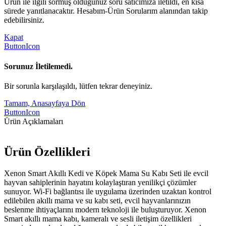
Ürün ile ilgili sormuş olduğunuz soru satıcımıza iletildi, en kısa
sürede yanıtlanacaktır. Hesabım-Ürün Sorularım alanından takip
edebilirsiniz.
Kapat
ButtonIcon
Sorunuz İletilemedi.
Bir sorunla karşılaşıldı, lütfen tekrar deneyiniz.
Tamam, Anasayfaya Dön
ButtonIcon
Ürün Açıklamaları
Ürün Özellikleri
Xenon Smart Akıllı Kedi ve Köpek Mama Su Kabı Seti ile evcil
hayvan sahiplerinin hayatını kolaylaştıran yenilikçi çözümler
sunuyor. Wi-Fi bağlantısı ile uygulama üzerinden uzaktan kontrol
edilebilen akıllı mama ve su kabı seti, evcil hayvanlarınızın
beslenme ihtiyaçlarını modern teknoloji ile buluşturuyor. Xenon
Smart akıllı mama kabı, kameralı ve sesli iletişim özellikleri