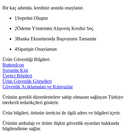
Bir kaç adımda, krediniz anında onaylanır.
1
Sepetini Oluştur
2
Ödeme Yöntemini Alışveriş Kredisi Seç
3
Banka Ekranlarında Başvurunu Tamamla
4
Siparişin Onaylansın
Ürün Güvenliği Bilgileri
ButtonIcon
Sorumlu Kişi
Üretici Bilgileri
Ürün Güvenlik Görselleri
Güvenlik Açıklamaları ve Kılavuzlar
Ürünün gerekli düzenlemelere sahip olmasını sağlayan Türkiye
merkezli tedarikçileri gösterir.
Ürün bilgileri, ürünün üreticisi ile ilgili adres ve bilgileri içerir.
Ürünün ambalajı ve ürüne ilişkin güvenlik uyarıları hakkında
bilgilendirme sağlar.