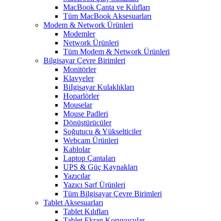
MacBook Çanta ve Kılıfları
Tüm MacBook Aksesuarları
Modem & Network Ürünleri
Modemler
Network Ürünleri
Tüm Modem & Network Ürünleri
Bilgisayar Çevre Birimleri
Monitörler
Klavyeler
BiIgisayar Kulaklıkları
Hoparlörler
Mouselar
Mouse Padleri
Dönüştürücüler
Soğutucu & Yükselticiler
Webcam Ürünleri
Kablolar
Laptop Çantaları
UPS & Güç Kaynakları
Yazıcılar
Yazıcı Sarf Ürünleri
Tüm Bilgisayar Çevre Birimleri
Tablet Aksesuarları
Tablet Kılıfları
Tablet Ekran Koruyucular