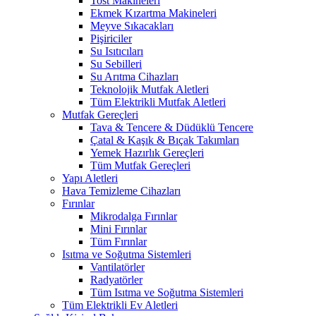
Tost Makineleri
Ekmek Kızartma Makineleri
Meyve Sıkacakları
Pişiriciler
Su Isıtıcıları
Su Sebilleri
Su Arıtma Cihazları
Teknolojik Mutfak Aletleri
Tüm Elektrikli Mutfak Aletleri
Mutfak Gereçleri
Tava & Tencere & Düdüklü Tencere
Çatal & Kaşık & Bıçak Takımları
Yemek Hazırlık Gereçleri
Tüm Mutfak Gereçleri
Yapı Aletleri
Hava Temizleme Cihazları
Fırınlar
Mikrodalga Fırınlar
Mini Fırınlar
Tüm Fırınlar
Isıtma ve Soğutma Sistemleri
Vantilatörler
Radyatörler
Tüm Isıtma ve Soğutma Sistemleri
Tüm Elektrikli Ev Aletleri