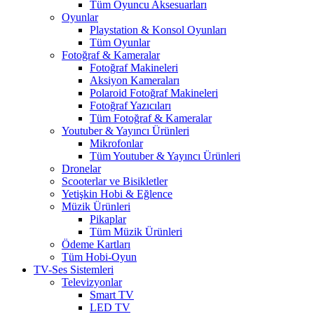
Tüm Oyuncu Aksesuarları
Oyunlar
Playstation & Konsol Oyunları
Tüm Oyunlar
Fotoğraf & Kameralar
Fotoğraf Makineleri
Aksiyon Kameraları
Polaroid Fotoğraf Makineleri
Fotoğraf Yazıcıları
Tüm Fotoğraf & Kameralar
Youtuber & Yayıncı Ürünleri
Mikrofonlar
Tüm Youtuber & Yayıncı Ürünleri
Dronelar
Scooterlar ve Bisikletler
Yetişkin Hobi & Eğlence
Müzik Ürünleri
Pikaplar
Tüm Müzik Ürünleri
Ödeme Kartları
Tüm Hobi-Oyun
TV-Ses Sistemleri
Televizyonlar
Smart TV
LED TV