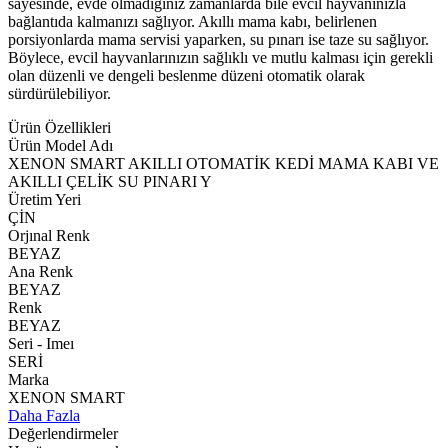
sayesinde, evde olmadığınız zamanlarda bile evcil hayvanınızla
bağlantıda kalmanızı sağlıyor. Akıllı mama kabı, belirlenen
porsiyonlarda mama servisi yaparken, su pınarı ise taze su sağlıyor.
Böylece, evcil hayvanlarınızın sağlıklı ve mutlu kalması için gerekli
olan düzenli ve dengeli beslenme düzeni otomatik olarak
sürdürülebiliyor.
Ürün Özellikleri
Ürün Model Adı
XENON SMART AKILLI OTOMATİK KEDİ MAMA KABI VE
AKILLI ÇELİK SU PINARI Y
Üretim Yeri
ÇİN
Orjınal Renk
BEYAZ
Ana Renk
BEYAZ
Renk
BEYAZ
Seri - Imeı
SERİ
Marka
XENON SMART
Daha Fazla
Değerlendirmeler