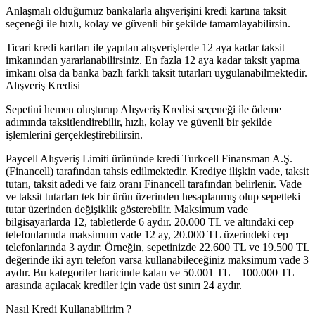
Anlaşmalı olduğumuz bankalarla alışverişini kredi kartına taksit
seçeneği ile hızlı, kolay ve güvenli bir şekilde tamamlayabilirsin.
Ticari kredi kartları ile yapılan alışverişlerde 12 aya kadar taksit
imkanından yararlanabilirsiniz. En fazla 12 aya kadar taksit yapma
imkanı olsa da banka bazlı farklı taksit tutarları uygulanabilmektedir.
Alışveriş Kredisi
Sepetini hemen oluşturup Alışveriş Kredisi seçeneği ile ödeme
adımında taksitlendirebilir, hızlı, kolay ve güvenli bir şekilde
işlemlerini gerçekleştirebilirsin.
Paycell Alışveriş Limiti ürününde kredi Turkcell Finansman A.Ş.
(Financell) tarafından tahsis edilmektedir. Krediye ilişkin vade, taksit
tutarı, taksit adedi ve faiz oranı Financell tarafından belirlenir. Vade
ve taksit tutarları tek bir ürün üzerinden hesaplanmış olup sepetteki
tutar üzerinden değişiklik gösterebilir. Maksimum vade
bilgisayarlarda 12, tabletlerde 6 aydır. 20.000 TL ve altındaki cep
telefonlarında maksimum vade 12 ay, 20.000 TL üzerindeki cep
telefonlarında 3 aydır. Örneğin, sepetinizde 22.600 TL ve 19.500 TL
değerinde iki ayrı telefon varsa kullanabileceğiniz maksimum vade 3
aydır. Bu kategoriler haricinde kalan ve 50.001 TL – 100.000 TL
arasında açılacak krediler için vade üst sınırı 24 aydır.
Nasıl Kredi Kullanabilirim ?