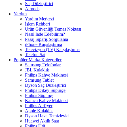
Saç Düzleştirici
Airpods
Yardım
Yardım Merkezi
İşlem Rehberi
Ürün Güvenliği Temas Noktası
Nasıl İade Edebilirim?
Pasaj Sipariş Sorgulama
iPhone Karşılaştırma
Televizyon (TV) Karşılaştırma
Telefon Sat
Popüler Marka Kategoriler
Samsung Telefonlar
JBL Kulaklık
Philips Kahve Makinesi
Samsung Tablet
Dyson Saç Düzleştirici
Philips Dikey Süpürge
Philips Süpürge
Karaca Kahve Makinesi
Philips Airfryer
Apple Kulaklık
Dyson Hava Temizleyici
Huawei Akıllı Saat
Philips Ütü