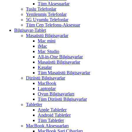
Tüm Aksesuarlar
Tuşlu Telefonlar
Yenilenmiş Telefonlar
5G Uyumlu Telefonlar
Tüm Cep Telefonu-Aksesuar
Bilgisayar-Tablet
Masaüstü Bilgisayarlar
Mac mini
iMac
Mac Studio
All-in-One Bilgisayarlar
Masaüstü Bilgisayarlar
Kasalar
Tüm Masaüstü Bilgisayarlar
Dizüstü Bilgisayarlar
MacBook
Laptoplar
Oyun Bilgisayarları
Tüm Dizüstü Bilgisayarlar
Tabletler
Apple Tabletler
Android Tabletler
Tüm Tabletler
MacBook Aksesuarları
MacBook Şarj Cihazları