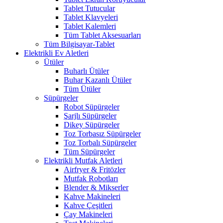
Tablet Tutucular
Tablet Klavyeleri
Tablet Kalemleri
Tüm Tablet Aksesuarları
Tüm Bilgisayar-Tablet
Elektrikli Ev Aletleri
Ütüler
Buharlı Ütüler
Buhar Kazanlı Ütüler
Tüm Ütüler
Süpürgeler
Robot Süpürgeler
Şarjlı Süpürgeler
Dikey Süpürgeler
Toz Torbasız Süpürgeler
Toz Torbalı Süpürgeler
Tüm Süpürgeler
Elektrikli Mutfak Aletleri
Airfryer & Fritözler
Mutfak Robotları
Blender & Mikserler
Kahve Makineleri
Kahve Çeşitleri
Çay Makineleri