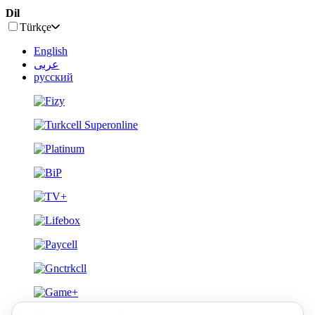
Dil
Türkçe
English
عربى
русский