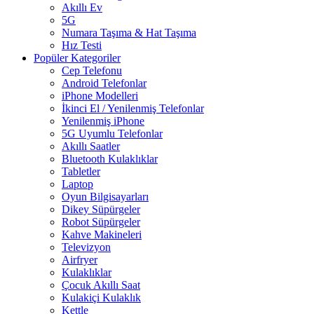
Akıllı Ev
5G
Numara Taşıma & Hat Taşıma
Hız Testi
Popüler Kategoriler
Cep Telefonu
Android Telefonlar
iPhone Modelleri
İkinci El / Yenilenmiş Telefonlar
Yenilenmiş iPhone
5G Uyumlu Telefonlar
Akıllı Saatler
Bluetooth Kulaklıklar
Tabletler
Laptop
Oyun Bilgisayarları
Dikey Süpürgeler
Robot Süpürgeler
Kahve Makineleri
Televizyon
Airfryer
Kulaklıklar
Çocuk Akıllı Saat
Kulakiçi Kulaklık
Kettle