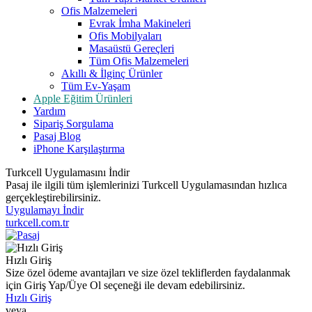
Ofis Malzemeleri
Evrak İmha Makineleri
Ofis Mobilyaları
Masaüstü Gereçleri
Tüm Ofis Malzemeleri
Akıllı & İlginç Ürünler
Tüm Ev-Yaşam
Apple Eğitim Ürünleri
Yardım
Sipariş Sorgulama
Pasaj Blog
iPhone Karşılaştırma
Turkcell Uygulamasını İndir
Pasaj ile ilgili tüm işlemlerinizi Turkcell Uygulamasından hızlıca
gerçekleştirebilirsiniz.
Uygulamayı İndir
turkcell.com.tr
Hızlı Giriş
Size özel ödeme avantajları ve size özel tekliflerden faydalanmak
için Giriş Yap/Üye Ol seçeneği ile devam edebilirsiniz.
Hızlı Giriş
veya