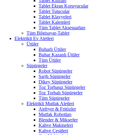
Tablet Kılıfları
Tablet Ekran Koruyucular
Tablet Tutucular
Tablet Klavyeleri
Tablet Kalemleri
Tüm Tablet Aksesuarları
Tüm Bilgisayar-Tablet
Elektrikli Ev Aletleri
Ütüler
Buharlı Ütüler
Buhar Kazanlı Ütüler
Tüm Ütüler
Süpürgeler
Robot Süpürgeler
Şarjlı Süpürgeler
Dikey Süpürgeler
Toz Torbasız Süpürgeler
Toz Torbalı Süpürgeler
Tüm Süpürgeler
Elektrikli Mutfak Aletleri
Airfryer & Fritözler
Mutfak Robotları
Blender & Mikserler
Kahve Makineleri
Kahve Çeşitleri