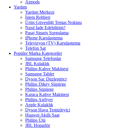
Airpods
Yardım
Yardım Merkezi
İşlem Rehberi
Ürün Güvenliği Temas Noktası
Nasıl İade Edebilirim?
Pasaj Sipariş Sorgulama
iPhone Karşılaştırma
Televizyon (TV) Karşılaştırma
Telefon Sat
Popüler Marka Kategoriler
Samsung Telefonlar
JBL Kulaklık
Philips Kahve Makinesi
Samsung Tablet
Dyson Saç Düzleştirici
Philips Dikey Süpürge
Philips Süpürge
Karaca Kahve Makinesi
Philips Airfryer
Apple Kulaklık
Dyson Hava Temizleyici
Huawei Akıllı Saat
Philips Ütü
JBL Hoparlör