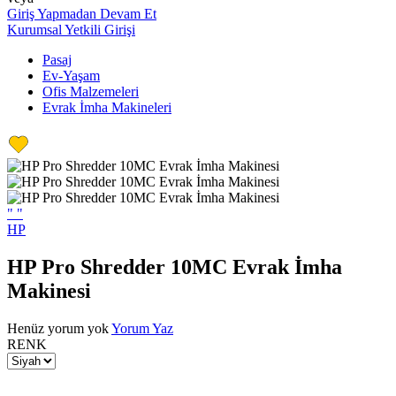
Giriş Yapmadan Devam Et
Kurumsal Yetkili Girişi
Pasaj
Ev-Yaşam
Ofis Malzemeleri
Evrak İmha Makineleri
"
"
HP
HP Pro Shredder 10MC Evrak İmha
Makinesi
Henüz yorum yok
Yorum Yaz
RENK