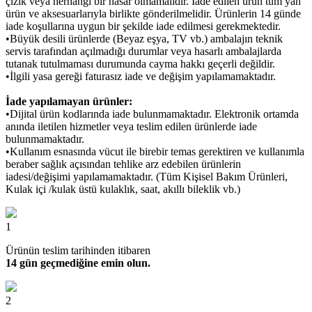
çizik veya herhangi bir hasar olmamalıdır. İade edilen ürün tüm yan
ürün ve aksesuarlarıyla birlikte gönderilmelidir. Ürünlerin 14 günde
iade koşullarına uygun bir şekilde iade edilmesi gerekmektedir.
•Büyük desili ürünlerde (Beyaz eşya, TV vb.) ambalajın teknik
servis tarafından açılmadığı durumlar veya hasarlı ambalajlarda
tutanak tutulmaması durumunda cayma hakkı geçerli değildir.
•İlgili yasa gereği faturasız iade ve değişim yapılamamaktadır.
İade yapılamayan ürünler:
•Dijital ürün kodlarında iade bulunmamaktadır. Elektronik ortamda
anında iletilen hizmetler veya teslim edilen ürünlerde iade
bulunmamaktadır.
•Kullanım esnasında vücut ile birebir temas gerektiren ve kullanımla
beraber sağlık açısından tehlike arz edebilen ürünlerin
iadesi/değişimi yapılamamaktadır. (Tüm Kişisel Bakım Ürünleri,
Kulak içi /kulak üstü kulaklık, saat, akıllı bileklik vb.)
1
Ürünün teslim tarihinden itibaren
14 gün geçmediğine emin olun.
2