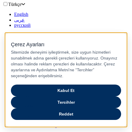
Türkçe
English
عربى
русский