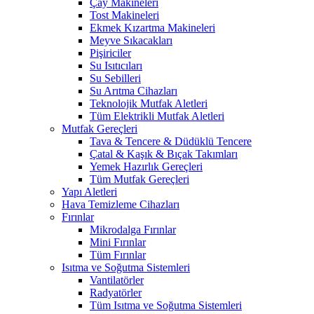
Çay Makineleri
Tost Makineleri
Ekmek Kızartma Makineleri
Meyve Sıkacakları
Pişiriciler
Su Isıtıcıları
Su Sebilleri
Su Arıtma Cihazları
Teknolojik Mutfak Aletleri
Tüm Elektrikli Mutfak Aletleri
Mutfak Gereçleri
Tava & Tencere & Düdüklü Tencere
Çatal & Kaşık & Bıçak Takımları
Yemek Hazırlık Gereçleri
Tüm Mutfak Gereçleri
Yapı Aletleri
Hava Temizleme Cihazları
Fırınlar
Mikrodalga Fırınlar
Mini Fırınlar
Tüm Fırınlar
Isıtma ve Soğutma Sistemleri
Vantilatörler
Radyatörler
Tüm Isıtma ve Soğutma Sistemleri