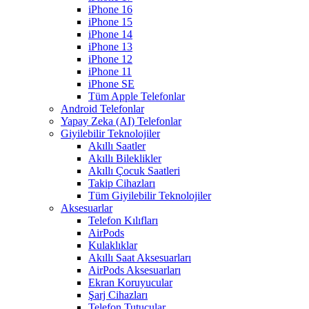
iPhone 16
iPhone 15
iPhone 14
iPhone 13
iPhone 12
iPhone 11
iPhone SE
Tüm Apple Telefonlar
Android Telefonlar
Yapay Zeka (AI) Telefonlar
Giyilebilir Teknolojiler
Akıllı Saatler
Akıllı Bileklikler
Akıllı Çocuk Saatleri
Takip Cihazları
Tüm Giyilebilir Teknolojiler
Aksesuarlar
Telefon Kılıfları
AirPods
Kulaklıklar
Akıllı Saat Aksesuarları
AirPods Aksesuarları
Ekran Koruyucular
Şarj Cihazları
Telefon Tutucular