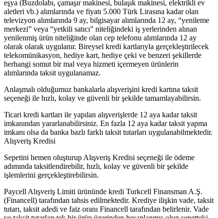
eşya (Buzdolabı, çamaşır makinesi, bulaşık makinesi, elektrikli ev
aletleri vb.) alımlarında ve fiyatı 5.000 Türk Lirasına kadar olan
televizyon alımlarında 9 ay, bilgisayar alımlarında 12 ay, “yenileme
merkezi” veya “yetkili satıcı” niteliğindeki iş yerlerinden alınan
yenilenmiş ürün niteliğinde olan cep telefonu alımlarında 12 ay
olarak olarak uygulanır. Bireysel kredi kartlarıyla gerçekleştirilecek
telekomünikasyon, hediye kart, hediye çeki ve benzeri şekillerde
herhangi somut bir mal veya hizmeti içermeyen ürünlerin
alımlarında taksit uygulanamaz.
Anlaşmalı olduğumuz bankalarla alışverişini kredi kartına taksit
seçeneği ile hızlı, kolay ve güvenli bir şekilde tamamlayabilirsin.
Ticari kredi kartları ile yapılan alışverişlerde 12 aya kadar taksit
imkanından yararlanabilirsiniz. En fazla 12 aya kadar taksit yapma
imkanı olsa da banka bazlı farklı taksit tutarları uygulanabilmektedir.
Alışveriş Kredisi
Sepetini hemen oluşturup Alışveriş Kredisi seçeneği ile ödeme
adımında taksitlendirebilir, hızlı, kolay ve güvenli bir şekilde
işlemlerini gerçekleştirebilirsin.
Paycell Alışveriş Limiti ürününde kredi Turkcell Finansman A.Ş.
(Financell) tarafından tahsis edilmektedir. Krediye ilişkin vade, taksit
tutarı, taksit adedi ve faiz oranı Financell tarafından belirlenir. Vade
ve taksit tutarları tek bir ürün üzerinden hesaplanmış olup sepetteki