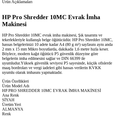
Ürün Açıklamaları
HP Pro Shredder 10MC Evrak İmha
Makinesi
HP Pro Shredder 10MC evrak imha makinesi, Şık tasarımı ve
tekerlekleriyle kullanışlı belge öğütücüdür. HP Pro Shredder 10MC,
hassas belgelerinizi 10 adete kadar A4 (80 g m²) sayfasını aynı anda
2 mm x 15 mm Mikro boyutlarda, dakikada 1,6 metre hızla keser.
Böylece, modern kağıt öğütücü P5 güvenlik düzeyine göre
belgelerin imha edilmesini sağlar ve DIN 66399 ile
uyumludur.Yüksek güvenlik seviyesi P5 sayesinde, küçük ofislerde
maaş bordroları ve vergi iadeleri gibi hassas verilerin KVKK
uyumlu olarak imhasını yapmaktadır.
Ürün Özellikleri
Ürün Model Adı
HP PRO SHREDDER 10MC EVRAK İMHA MAKİNESİ
Ana Renk
SİYAH
Üretim Yeri
ALMANYA
Renk