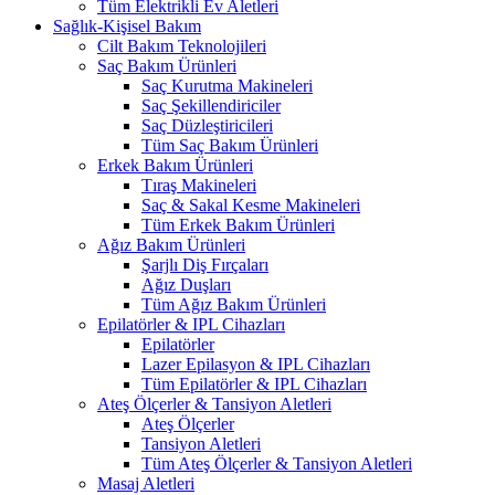
Tüm Elektrikli Ev Aletleri
Sağlık-Kişisel Bakım
Cilt Bakım Teknolojileri
Saç Bakım Ürünleri
Saç Kurutma Makineleri
Saç Şekillendiriciler
Saç Düzleştiricileri
Tüm Saç Bakım Ürünleri
Erkek Bakım Ürünleri
Tıraş Makineleri
Saç & Sakal Kesme Makineleri
Tüm Erkek Bakım Ürünleri
Ağız Bakım Ürünleri
Şarjlı Diş Fırçaları
Ağız Duşları
Tüm Ağız Bakım Ürünleri
Epilatörler & IPL Cihazları
Epilatörler
Lazer Epilasyon & IPL Cihazları
Tüm Epilatörler & IPL Cihazları
Ateş Ölçerler & Tansiyon Aletleri
Ateş Ölçerler
Tansiyon Aletleri
Tüm Ateş Ölçerler & Tansiyon Aletleri
Masaj Aletleri