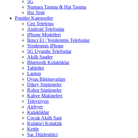
5G
Numara Taşıma & Hat Taşıma
Hız Testi
Popüler Kategoriler
Cep Telefonu
Android Telefonlar
iPhone Modelleri
İkinci El / Yenilenmiş Telefonlar
Yenilenmiş iPhone
5G Uyumlu Telefonlar
Akıllı Saatler
Bluetooth Kulaklıklar
Tabletler
Laptop
Oyun Bilgisayarları
Dikey Süpürgeler
Robot Süpürgeler
Kahve Makineleri
Televizyon
Airfryer
Kulaklıklar
Çocuk Akıllı Saat
Kulakiçi Kulaklık
Kettle
Saç Düzleştirici