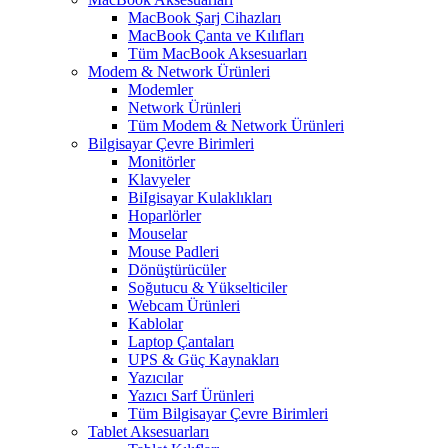
MacBook Şarj Cihazları
MacBook Çanta ve Kılıfları
Tüm MacBook Aksesuarları
Modem & Network Ürünleri
Modemler
Network Ürünleri
Tüm Modem & Network Ürünleri
Bilgisayar Çevre Birimleri
Monitörler
Klavyeler
BiIgisayar Kulaklıkları
Hoparlörler
Mouselar
Mouse Padleri
Dönüştürücüler
Soğutucu & Yükselticiler
Webcam Ürünleri
Kablolar
Laptop Çantaları
UPS & Güç Kaynakları
Yazıcılar
Yazıcı Sarf Ürünleri
Tüm Bilgisayar Çevre Birimleri
Tablet Aksesuarları