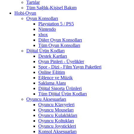
Tartılar
Tüm Sağlık-Kişisel Bakım
Hobi-Oyun
Oyun Konsolları
Playstation 5 / PS5
Nintendo
xbox
Diğer Oyun Konsolları
Tüm Oyun Konsolları
Dijital Ürün Kodları
Destek Kartları
Oyun Pinleri - Üyelikler
Spor - Dizi - Film Yayın Paketleri
Online Eğitim
Eğlence ve Müzik
Saklama Alanı
Dijital Sigorta Ürünleri
Tüm Dijital Ürün Kodları
Oyuncu Aksesuarları
Oyuncu Klavyeleri
Oyuncu Mouseları
Oyuncu Kulaklıkları
Oyuncu Koltukları
Oyuncu Joystickleri
Konsol Aksesuarları