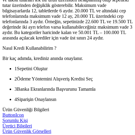
tutar üzerinden değişiklik gösterebilir. Maksimum vade
bilgisayarlarda 12, tabletlerde 6 aydır. 20.000 TL ve altındaki cep
telefonlarında maksimum vade 12 ay, 20.000 TL üzerindeki cep
telefonlarında 3 aydır. Örneğin, sepetinizde 22.600 TL ve 19.500 TL
değerinde iki ayrı telefon varsa kullanabileceğiniz maksimum vade 3
aydır. Bu kategoriler haricinde kalan ve 50.001 TL – 100.000 TL
arasında açılacak krediler için vade üst sınırı 24 aydır.
Nasıl Kredi Kullanabilirim ?
Bir kaç adımda, krediniz anında onaylanır.
1
Sepetini Oluştur
2
Ödeme Yöntemini Alışveriş Kredisi Seç
3
Banka Ekranlarında Başvurunu Tamamla
4
Siparişin Onaylansın
Ürün Güvenliği Bilgileri
ButtonIcon
Sorumlu Kişi
Üretici Bilgileri
Ürün Güvenlik Görselleri