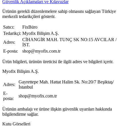
Güvenlik Açıklamaları ve Kılavuzlar
Ürünün gerekli düzenlemelere sahip olmasını sağlayan Türkiye
merkezli tedarikçileri gösterir.
Satıcı:
FixBüro
Tedarikçi:
Myofix Bilişim A.Ş.
CİHANGİR MAH. TUNÇ SK NO:15 AVCILAR /
Adres:
İST.
E-posta:
shop@myofix.com.tr
Ürün bilgileri, ürünün üreticisi ile ilgili adres ve bilgileri içerir.
Myofix Bilişim A.Ş.
Gayrettepe Mah. Hattat Halim Sk. No:20/7 Beşiktaş/
Adres:
İstanbul
E-
shop@myofix.com.tr
posta:
Ürünün ambalajı ve ürüne ilişkin güvenlik uyarıları hakkında
bilgilendirme sağlar.
Kutu Görselleri