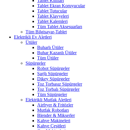
Tablet Kılıfları
Tablet Ekran Koruyucular
Tablet Tutucular
Tablet Klavyeleri
Tablet Kalemleri
Tüm Tablet Aksesuarları
Tüm Bilgisayar-Tablet
Elektrikli Ev Aletleri
Ütüler
Buharlı Ütüler
Buhar Kazanlı Ütüler
Tüm Ütüler
Süpürgeler
Robot Süpürgeler
Şarjlı Süpürgeler
Dikey Süpürgeler
Toz Torbasız Süpürgeler
Toz Torbalı Süpürgeler
Tüm Süpürgeler
Elektrikli Mutfak Aletleri
Airfryer & Fritözler
Mutfak Robotları
Blender & Mikserler
Kahve Makineleri
Kahve Çeşitleri