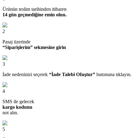
Ürünün teslim tarihinden itibaren
14 gün geçmediğine emin olun.
2
Pasaj üzerinde
“Siparişlerim” sekmesine girin
3
İade nedeninizi seçerek
“İade Talebi OIuştur”
butonuna tıklayın.
4
SMS ile gelecek
kargo kodunu
not alın.
5