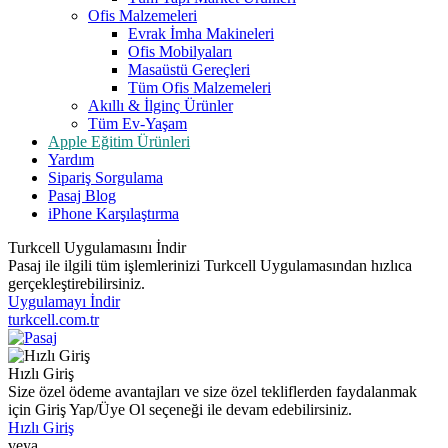
Ofis Malzemeleri
Evrak İmha Makineleri
Ofis Mobilyaları
Masaüstü Gereçleri
Tüm Ofis Malzemeleri
Akıllı & İlginç Ürünler
Tüm Ev-Yaşam
Apple Eğitim Ürünleri
Yardım
Sipariş Sorgulama
Pasaj Blog
iPhone Karşılaştırma
Turkcell Uygulamasını İndir
Pasaj ile ilgili tüm işlemlerinizi Turkcell Uygulamasından hızlıca
gerçekleştirebilirsiniz.
Uygulamayı İndir
turkcell.com.tr
Hızlı Giriş
Size özel ödeme avantajları ve size özel tekliflerden faydalanmak
için Giriş Yap/Üye Ol seçeneği ile devam edebilirsiniz.
Hızlı Giriş
veya