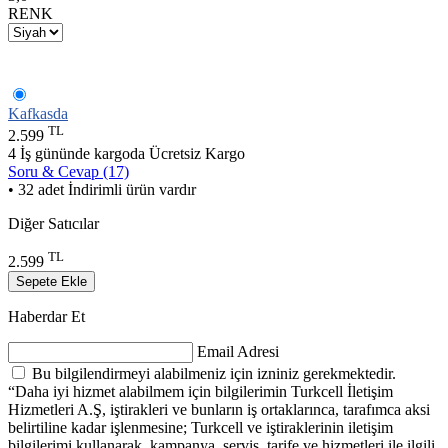
RENK
Kafkasda
TL
2.599
4 İş gününde kargoda
Ücretsiz Kargo
Soru & Cevap (17)
• 32 adet İndirimli ürün vardır
Diğer Satıcılar
TL
2.599
Sepete Ekle
Haberdar Et
Email Adresi
Bu bilgilendirmeyi alabilmeniz için izniniz gerekmektedir.
“Daha iyi hizmet alabilmem için bilgilerimin Turkcell İletişim
Hizmetleri A.Ş, iştirakleri ve bunların iş ortaklarınca, tarafımca aksi
belirtiline kadar işlenmesine; Turkcell ve iştiraklerinin iletişim
bilgilerimi kullanarak, kampanya, servis, tarife ve hizmetleri ile ilgili