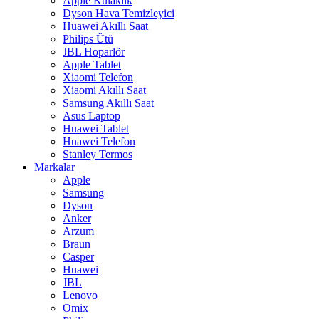
Apple Kulaklık
Dyson Hava Temizleyici
Huawei Akıllı Saat
Philips Ütü
JBL Hoparlör
Apple Tablet
Xiaomi Telefon
Xiaomi Akıllı Saat
Samsung Akıllı Saat
Asus Laptop
Huawei Tablet
Huawei Telefon
Stanley Termos
Markalar
Apple
Samsung
Dyson
Anker
Arzum
Braun
Casper
Huawei
JBL
Lenovo
Omix