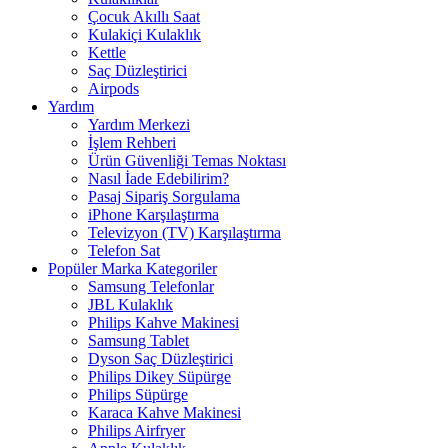
Çocuk Akıllı Saat
Kulakiçi Kulaklık
Kettle
Saç Düzleştirici
Airpods
Yardım
Yardım Merkezi
İşlem Rehberi
Ürün Güvenliği Temas Noktası
Nasıl İade Edebilirim?
Pasaj Sipariş Sorgulama
iPhone Karşılaştırma
Televizyon (TV) Karşılaştırma
Telefon Sat
Popüler Marka Kategoriler
Samsung Telefonlar
JBL Kulaklık
Philips Kahve Makinesi
Samsung Tablet
Dyson Saç Düzleştirici
Philips Dikey Süpürge
Philips Süpürge
Karaca Kahve Makinesi
Philips Airfryer