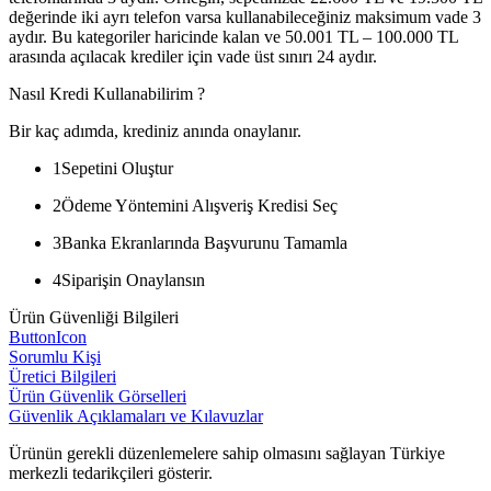
değerinde iki ayrı telefon varsa kullanabileceğiniz maksimum vade 3
aydır. Bu kategoriler haricinde kalan ve 50.001 TL – 100.000 TL
arasında açılacak krediler için vade üst sınırı 24 aydır.
Nasıl Kredi Kullanabilirim ?
Bir kaç adımda, krediniz anında onaylanır.
1
Sepetini Oluştur
2
Ödeme Yöntemini Alışveriş Kredisi Seç
3
Banka Ekranlarında Başvurunu Tamamla
4
Siparişin Onaylansın
Ürün Güvenliği Bilgileri
ButtonIcon
Sorumlu Kişi
Üretici Bilgileri
Ürün Güvenlik Görselleri
Güvenlik Açıklamaları ve Kılavuzlar
Ürünün gerekli düzenlemelere sahip olmasını sağlayan Türkiye
merkezli tedarikçileri gösterir.