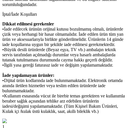
sorumluluğundadır.
İptal/İade Koşulları
Dikkat edilmesi gerekenler
•İade edilecek ürünün orijinal kutusu bozulmamış olmalı, ürünlerde
çizik veya herhangi bir hasar olmamalıdır. İade edilen ürün tüm yan
ürün ve aksesuarlarıyla birlikte gönderilmelidir. Ürünlerin 14 günde
iade koşullarına uygun bir şekilde iade edilmesi gerekmektedir.
•Büyük desili ürünlerde (Beyaz eşya, TV vb.) ambalajın teknik
servis tarafından açılmadığı durumlar veya hasarlı ambalajlarda
tutanak tutulmaması durumunda cayma hakkı geçerli değildir.
•İlgili yasa gereği faturasız iade ve değişim yapılamamaktadır.
İade yapılamayan ürünler:
•Dijital ürün kodlarında iade bulunmamaktadır. Elektronik ortamda
anında iletilen hizmetler veya teslim edilen ürünlerde iade
bulunmamaktadır.
•Kullanım esnasında vücut ile birebir temas gerektiren ve kullanımla
beraber sağlık açısından tehlike arz edebilen ürünlerin
iadesi/değişimi yapılamamaktadır. (Tüm Kişisel Bakım Ürünleri,
Kulak içi /kulak üstü kulaklık, saat, akıllı bileklik vb.)
1