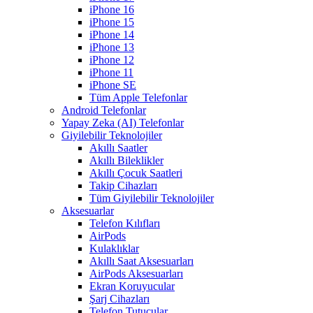
iPhone 16
iPhone 15
iPhone 14
iPhone 13
iPhone 12
iPhone 11
iPhone SE
Tüm Apple Telefonlar
Android Telefonlar
Yapay Zeka (AI) Telefonlar
Giyilebilir Teknolojiler
Akıllı Saatler
Akıllı Bileklikler
Akıllı Çocuk Saatleri
Takip Cihazları
Tüm Giyilebilir Teknolojiler
Aksesuarlar
Telefon Kılıfları
AirPods
Kulaklıklar
Akıllı Saat Aksesuarları
AirPods Aksesuarları
Ekran Koruyucular
Şarj Cihazları
Telefon Tutucular