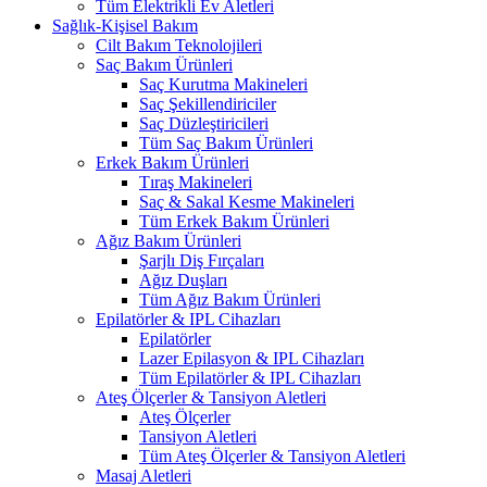
Tüm Elektrikli Ev Aletleri
Sağlık-Kişisel Bakım
Cilt Bakım Teknolojileri
Saç Bakım Ürünleri
Saç Kurutma Makineleri
Saç Şekillendiriciler
Saç Düzleştiricileri
Tüm Saç Bakım Ürünleri
Erkek Bakım Ürünleri
Tıraş Makineleri
Saç & Sakal Kesme Makineleri
Tüm Erkek Bakım Ürünleri
Ağız Bakım Ürünleri
Şarjlı Diş Fırçaları
Ağız Duşları
Tüm Ağız Bakım Ürünleri
Epilatörler & IPL Cihazları
Epilatörler
Lazer Epilasyon & IPL Cihazları
Tüm Epilatörler & IPL Cihazları
Ateş Ölçerler & Tansiyon Aletleri
Ateş Ölçerler
Tansiyon Aletleri
Tüm Ateş Ölçerler & Tansiyon Aletleri
Masaj Aletleri