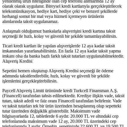
yenilenmiş ürün niteliğinde olan cep telefonu alımlarında 12 ay
olarak olarak uygulanır. Bireysel kredi kartlarıyla gerçekleştirilecek
telekomünikasyon, hediye kart, hediye çeki ve benzeri şekillerde
herhangi somut bir mal veya hizmeti içermeyen ürünlerin
alımlarında taksit uygulanamaz.
Anlaşmalı olduğumuz bankalarla alışverişini kredi kartına taksit
seçeneği ile hızlı, kolay ve güvenli bir şekilde tamamlayabilirsin.
Ticari kredi kartları ile yapılan alışverişlerde 12 aya kadar taksit
imkanından yararlanabilirsiniz. En fazla 12 aya kadar taksit yapma
imkanı olsa da banka bazlı farklı taksit tutarları uygulanabilmektedir.
Alışveriş Kredisi
Sepetini hemen oluşturup Alışveriş Kredisi seçeneği ile ödeme
adımında taksitlendirebilir, hızlı, kolay ve güvenli bir şekilde
işlemlerini gerçekleştirebilirsin.
Paycell Alışveriş Limiti ürününde kredi Turkcell Finansman A.Ş.
(Financell) tarafından tahsis edilmektedir. Krediye ilişkin vade, taksit
tutarı, taksit adedi ve faiz oranı Financell tarafından belirlenir. Vade
ve taksit tutarları tek bir ürün üzerinden hesaplanmış olup sepetteki
tutar üzerinden değişiklik gösterebilir. Maksimum vade
bilgisayarlarda 12, tabletlerde 6 aydır. 20.000 TL ve altındaki cep
telefonlarında maksimum vade 12 ay, 20.000 TL üzerindeki cep
telefonlarında 3 aydır. Örneğin, sepetinizde 22.600 TL ve 19.500 TL