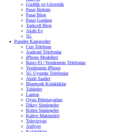
Gizlilik ve Güvenlik
Pasaj İletişim
Pasaj Blog
Pasaj Gaming
Turkcell Blog
Akıllı Ev
5G
Popüler Kategoriler
Cep Telefonu
Android Telefonlar
iPhone Modelleri
İkinci El / Yenilenmiş Telefonlar
Yenilenmiş iPhone
5G Uyumlu Telefonlar
Akıllı Saatler
Bluetooth Kulaklıklar
Tabletler
Laptop
Oyun Bilgisayarları
Dikey Süpürgeler
Robot Süpürgeler
Kahve Makineleri
Televizyon
Airfryer
Kulaklıklar