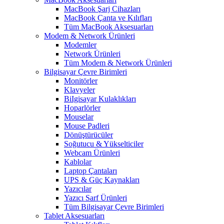
MacBook Şarj Cihazları
MacBook Çanta ve Kılıfları
Tüm MacBook Aksesuarları
Modem & Network Ürünleri
Modemler
Network Ürünleri
Tüm Modem & Network Ürünleri
Bilgisayar Çevre Birimleri
Monitörler
Klavyeler
BiIgisayar Kulaklıkları
Hoparlörler
Mouselar
Mouse Padleri
Dönüştürücüler
Soğutucu & Yükselticiler
Webcam Ürünleri
Kablolar
Laptop Çantaları
UPS & Güç Kaynakları
Yazıcılar
Yazıcı Sarf Ürünleri
Tüm Bilgisayar Çevre Birimleri
Tablet Aksesuarları