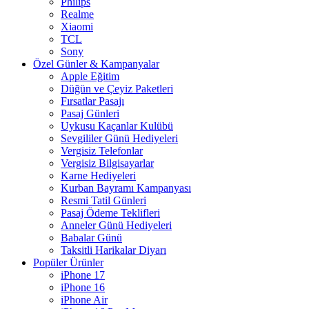
Philips
Realme
Xiaomi
TCL
Sony
Özel Günler & Kampanyalar
Apple Eğitim
Düğün ve Çeyiz Paketleri
Fırsatlar Pasajı
Pasaj Günleri
Uykusu Kaçanlar Kulübü
Sevgililer Günü Hediyeleri
Vergisiz Telefonlar
Vergisiz Bilgisayarlar
Karne Hediyeleri
Kurban Bayramı Kampanyası
Resmi Tatil Günleri
Pasaj Ödeme Teklifleri
Anneler Günü Hediyeleri
Babalar Günü
Taksitli Harikalar Diyarı
Popüler Ürünler
iPhone 17
iPhone 16
iPhone Air