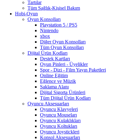
Tartılar
Tüm Sağlık-Kişisel Bakım
Hobi-Oyun
Oyun Konsolları
Playstation 5 / PS5
Nintendo
xbox
Diğer Oyun Konsolları
Tüm Oyun Konsolları
Dijital Ürün Kodları
Destek Kartları
Oyun Pinleri - Üyelikler
Spor - Dizi - Film Yayın Paketleri
Online Eğitim
Eğlence ve Müzik
Saklama Alanı
Dijital Sigorta Ürünleri
Tüm Dijital Ürün Kodları
Oyuncu Aksesuarları
Oyuncu Klavyeleri
Oyuncu Mouseları
Oyuncu Kulaklıkları
Oyuncu Koltukları
Oyuncu Joystickleri
Konsol Aksesuarları