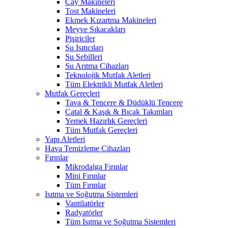
Çay Makineleri
Tost Makineleri
Ekmek Kızartma Makineleri
Meyve Sıkacakları
Pişiriciler
Su Isıtıcıları
Su Sebilleri
Su Arıtma Cihazları
Teknolojik Mutfak Aletleri
Tüm Elektrikli Mutfak Aletleri
Mutfak Gereçleri
Tava & Tencere & Düdüklü Tencere
Çatal & Kaşık & Bıçak Takımları
Yemek Hazırlık Gereçleri
Tüm Mutfak Gereçleri
Yapı Aletleri
Hava Temizleme Cihazları
Fırınlar
Mikrodalga Fırınlar
Mini Fırınlar
Tüm Fırınlar
Isıtma ve Soğutma Sistemleri
Vantilatörler
Radyatörler
Tüm Isıtma ve Soğutma Sistemleri