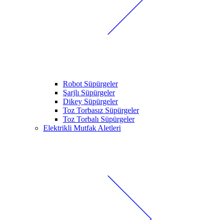
Robot Süpürgeler
Şarjlı Süpürgeler
Dikey Süpürgeler
Toz Torbasız Süpürgeler
Toz Torbalı Süpürgeler
Elektrikli Mutfak Aletleri