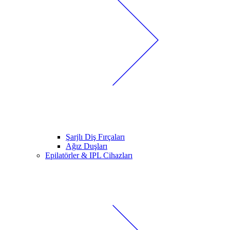
Şarjlı Diş Fırçaları
Ağız Duşları
Epilatörler & IPL Cihazları