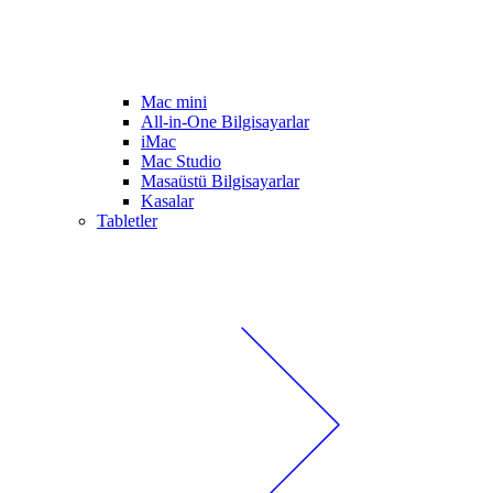
Mac mini
All-in-One Bilgisayarlar
iMac
Mac Studio
Masaüstü Bilgisayarlar
Kasalar
Tabletler