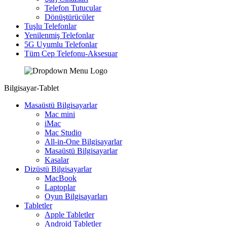
Telefon Tutucular
Dönüştürücüler
Tuşlu Telefonlar
Yenilenmiş Telefonlar
5G Uyumlu Telefonlar
Tüm Cep Telefonu-Aksesuar
Bilgisayar-Tablet
Masaüstü Bilgisayarlar
Mac mini
iMac
Mac Studio
All-in-One Bilgisayarlar
Masaüstü Bilgisayarlar
Kasalar
Dizüstü Bilgisayarlar
MacBook
Laptoplar
Oyun Bilgisayarları
Tabletler
Apple Tabletler
Android Tabletler