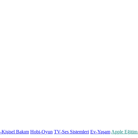
k-Kişisel Bakım
Hobi-Oyun
TV-Ses Sistemleri
Ev-Yaşam
Apple Eğitim