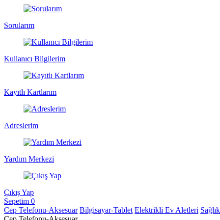
Sorularım
Kullanıcı Bilgilerim
Kayıtlı Kartlarım
Adreslerim
Yardım Merkezi
Çıkış Yap
Sepetim
0
Cep Telefonu-Aksesuar
Bilgisayar-Tablet
Elektrikli Ev Aletleri
Sağlı
Cep Telefonu-Aksesuar