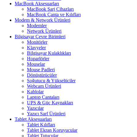
MacBook Aksesuarları
MacBook Şarj Cihazları
MacBook Çanta ve Kılıfları
Modem & Network Ürünleri
Modemler
Network Ürünleri
Bilgisayar Çevre Birimleri
Monitörler
Klavyeler
BiIgisayar Kulaklıkları
Hoparlörler
Mouselar
Mouse Padleri
Dönüştürücüler
Soğutucu & Yükselticiler
Webcam Ürünleri
Kablolar
Laptop Çantaları
UPS & Güç Kaynakları
Yazıcılar
Yazıcı Sarf Ürünleri
Tablet Aksesuarları
Tablet Kılıfları
Tablet Ekran Koruyucular
Tablet Tutucular