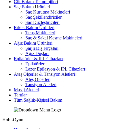
Cilt Bakım Teknolojileri
Saç Bakım Ürünleri
Saç Kurutma Makineleri
Saç Şekillendiriciler
Saç Düzleştiricileri
Erkek Bakım Ürünleri
Tıraş Makineleri
Saç & Sakal Kesme Makineleri
Ağız Bakım Ürünleri
Şarjlı Diş Fırçaları
Ağız Duşları
Epilatörler & IPL Cihazları
Epilatörler
Lazer Epilasyon & IPL Cihazları
Ateş Ölçerler & Tansiyon Aletleri
Ateş Ölçerler
Tansiyon Aletleri
Masaj Aletleri
Tartılar
Tüm Sağlık-Kişisel Bakım
Hobi-Oyun