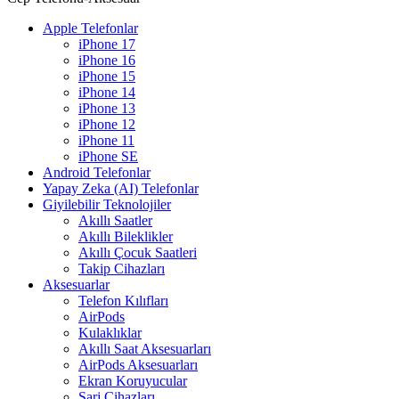
Apple Telefonlar
iPhone 17
iPhone 16
iPhone 15
iPhone 14
iPhone 13
iPhone 12
iPhone 11
iPhone SE
Android Telefonlar
Yapay Zeka (AI) Telefonlar
Giyilebilir Teknolojiler
Akıllı Saatler
Akıllı Bileklikler
Akıllı Çocuk Saatleri
Takip Cihazları
Aksesuarlar
Telefon Kılıfları
AirPods
Kulaklıklar
Akıllı Saat Aksesuarları
AirPods Aksesuarları
Ekran Koruyucular
Şarj Cihazları