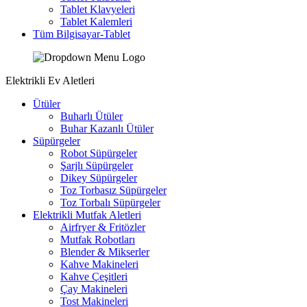
Tablet Klavyeleri
Tablet Kalemleri
Tüm Bilgisayar-Tablet
Elektrikli Ev Aletleri
Ütüler
Buharlı Ütüler
Buhar Kazanlı Ütüler
Süpürgeler
Robot Süpürgeler
Şarjlı Süpürgeler
Dikey Süpürgeler
Toz Torbasız Süpürgeler
Toz Torbalı Süpürgeler
Elektrikli Mutfak Aletleri
Airfryer & Fritözler
Mutfak Robotları
Blender & Mikserler
Kahve Makineleri
Kahve Çeşitleri
Çay Makineleri
Tost Makineleri