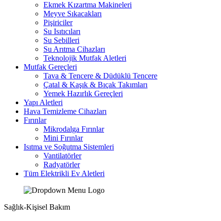
Ekmek Kızartma Makineleri
Meyve Sıkacakları
Pişiriciler
Su Isıtıcıları
Su Sebilleri
Su Arıtma Cihazları
Teknolojik Mutfak Aletleri
Mutfak Gereçleri
Tava & Tencere & Düdüklü Tencere
Çatal & Kaşık & Bıçak Takımları
Yemek Hazırlık Gereçleri
Yapı Aletleri
Hava Temizleme Cihazları
Fırınlar
Mikrodalga Fırınlar
Mini Fırınlar
Isıtma ve Soğutma Sistemleri
Vantilatörler
Radyatörler
Tüm Elektrikli Ev Aletleri
Sağlık-Kişisel Bakım