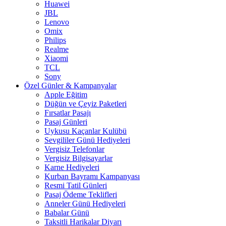
Huawei
JBL
Lenovo
Omix
Philips
Realme
Xiaomi
TCL
Sony
Özel Günler & Kampanyalar
Apple Eğitim
Düğün ve Çeyiz Paketleri
Fırsatlar Pasajı
Pasaj Günleri
Uykusu Kaçanlar Kulübü
Sevgililer Günü Hediyeleri
Vergisiz Telefonlar
Vergisiz Bilgisayarlar
Karne Hediyeleri
Kurban Bayramı Kampanyası
Resmi Tatil Günleri
Pasaj Ödeme Teklifleri
Anneler Günü Hediyeleri
Babalar Günü
Taksitli Harikalar Diyarı