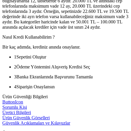
bilgisayarlarda 12, tabletlerde 6 aydır. 20.000 TL ve altındaki cep
telefonlarında maksimum vade 12 ay, 20.000 TL üzerindeki cep
telefonlarında 3 aydır. Örneğin, sepetinizde 22.600 TL ve 19.500 TL
değerinde iki ayrı telefon varsa kullanabileceğiniz maksimum vade 3
aydır. Bu kategoriler haricinde kalan ve 50.001 TL – 100.000 TL
arasında açılacak krediler için vade üst sınırı 24 aydır.
Nasıl Kredi Kullanabilirim ?
Bir kaç adımda, krediniz anında onaylanır.
1
Sepetini Oluştur
2
Ödeme Yöntemini Alışveriş Kredisi Seç
3
Banka Ekranlarında Başvurunu Tamamla
4
Siparişin Onaylansın
Ürün Güvenliği Bilgileri
ButtonIcon
Sorumlu Kişi
Üretici Bilgileri
Ürün Güvenlik Görselleri
Güvenlik Açıklamaları ve Kılavuzlar