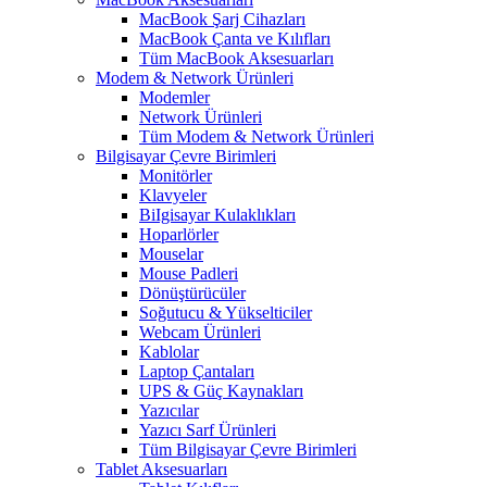
MacBook Şarj Cihazları
MacBook Çanta ve Kılıfları
Tüm MacBook Aksesuarları
Modem & Network Ürünleri
Modemler
Network Ürünleri
Tüm Modem & Network Ürünleri
Bilgisayar Çevre Birimleri
Monitörler
Klavyeler
BiIgisayar Kulaklıkları
Hoparlörler
Mouselar
Mouse Padleri
Dönüştürücüler
Soğutucu & Yükselticiler
Webcam Ürünleri
Kablolar
Laptop Çantaları
UPS & Güç Kaynakları
Yazıcılar
Yazıcı Sarf Ürünleri
Tüm Bilgisayar Çevre Birimleri
Tablet Aksesuarları