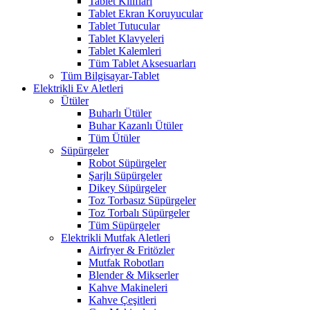
Tablet Kılıfları
Tablet Ekran Koruyucular
Tablet Tutucular
Tablet Klavyeleri
Tablet Kalemleri
Tüm Tablet Aksesuarları
Tüm Bilgisayar-Tablet
Elektrikli Ev Aletleri
Ütüler
Buharlı Ütüler
Buhar Kazanlı Ütüler
Tüm Ütüler
Süpürgeler
Robot Süpürgeler
Şarjlı Süpürgeler
Dikey Süpürgeler
Toz Torbasız Süpürgeler
Toz Torbalı Süpürgeler
Tüm Süpürgeler
Elektrikli Mutfak Aletleri
Airfryer & Fritözler
Mutfak Robotları
Blender & Mikserler
Kahve Makineleri
Kahve Çeşitleri