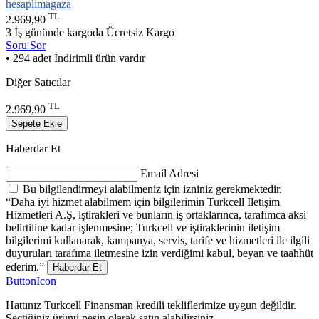
hesaplimagaza
TL
2.969,90
3 İş gününde kargoda
Ücretsiz Kargo
Soru Sor
• 294 adet İndirimli ürün vardır
Diğer Satıcılar
TL
2.969,90
Sepete Ekle
Haberdar Et
Email Adresi
Bu bilgilendirmeyi alabilmeniz için izniniz gerekmektedir.
“Daha iyi hizmet alabilmem için bilgilerimin Turkcell İletişim
Hizmetleri A.Ş, iştirakleri ve bunların iş ortaklarınca, tarafımca aksi
belirtiline kadar işlenmesine; Turkcell ve iştiraklerinin iletişim
bilgilerimi kullanarak, kampanya, servis, tarife ve hizmetleri ile ilgili
duyuruları tarafıma iletmesine izin verdiğimi kabul, beyan ve taahhüt
ederim.”
Haberdar Et
ButtonIcon
Hattınız Turkcell Finansman kredili tekliflerimize uygun değildir.
Seçtiğiniz ürünü peşin olarak satın alabilirsiniz.