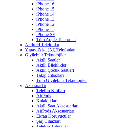
iPhone 16
iPhone 15
iPhone 14
iPhone 13
iPhone 12
iPhone 11
iPhone SE
Tüm Apple Telefonlar
Android Telefonlar
Yapay Zeka (AI) Telefonlar
Giyilebilir Teknolojiler
Akıllı Saatler
Akıllı Bileklikler
Akıllı Çocuk Saatleri
Takip Cihazları
Tüm Giyilebilir Teknolojiler
Aksesuarlar
Telefon Kılıfları
AirPods
Kulaklıklar
Akıllı Saat Aksesuarları
AirPods Aksesuarları
Ekran Koruyucular
Şarj Cihazları
Telefon Tutucular