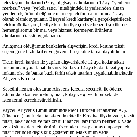
televizyon alımlarında 9 ay, bilgisayar alımlarında 12 ay, “yenileme
merkezi” veya “yetkili satıcı” niteliğindeki iş yerlerinden alınan
yenilenmiş ürün niteliğinde olan cep telefonu alımlarında 12 ay
olarak olarak uygulanır. Bireysel kredi kartlarıyla gerçekleştirilecek
telekomünikasyon, hediye kart, hediye çeki ve benzeri şekillerde
herhangi somut bir mal veya hizmeti içermeyen ürünlerin
alımlarında taksit uygulanamaz.
Anlaşmalı olduğumuz bankalarla alışverişini kredi kartına taksit
seçeneği ile hızlı, kolay ve güvenli bir şekilde tamamlayabilirsin.
Ticari kredi kartları ile yapılan alışverişlerde 12 aya kadar taksit
imkanından yararlanabilirsiniz. En fazla 12 aya kadar taksit yapma
imkanı olsa da banka bazlı farklı taksit tutarları uygulanabilmektedir.
Alışveriş Kredisi
Sepetini hemen oluşturup Alışveriş Kredisi seçeneği ile ödeme
adımında taksitlendirebilir, hızlı, kolay ve güvenli bir şekilde
işlemlerini gerçekleştirebilirsin.
Paycell Alışveriş Limiti ürününde kredi Turkcell Finansman A.Ş.
(Financell) tarafından tahsis edilmektedir. Krediye ilişkin vade, taksit
tutarı, taksit adedi ve faiz oranı Financell tarafından belirlenir. Vade
ve taksit tutarları tek bir ürün üzerinden hesaplanmış olup sepetteki
tutar üzerinden değişiklik gösterebilir. Maksimum vade