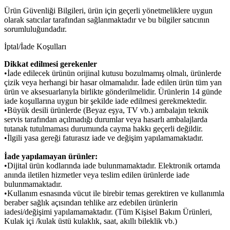
Ürün Güvenliği Bilgileri, ürün için geçerli yönetmeliklere uygun
olarak satıcılar tarafından sağlanmaktadır ve bu bilgiler satıcının
sorumluluğundadır.
İptal/İade Koşulları
Dikkat edilmesi gerekenler
•İade edilecek ürünün orijinal kutusu bozulmamış olmalı, ürünlerde
çizik veya herhangi bir hasar olmamalıdır. İade edilen ürün tüm yan
ürün ve aksesuarlarıyla birlikte gönderilmelidir. Ürünlerin 14 günde
iade koşullarına uygun bir şekilde iade edilmesi gerekmektedir.
•Büyük desili ürünlerde (Beyaz eşya, TV vb.) ambalajın teknik
servis tarafından açılmadığı durumlar veya hasarlı ambalajlarda
tutanak tutulmaması durumunda cayma hakkı geçerli değildir.
•İlgili yasa gereği faturasız iade ve değişim yapılamamaktadır.
İade yapılamayan ürünler:
•Dijital ürün kodlarında iade bulunmamaktadır. Elektronik ortamda
anında iletilen hizmetler veya teslim edilen ürünlerde iade
bulunmamaktadır.
•Kullanım esnasında vücut ile birebir temas gerektiren ve kullanımla
beraber sağlık açısından tehlike arz edebilen ürünlerin
iadesi/değişimi yapılamamaktadır. (Tüm Kişisel Bakım Ürünleri,
Kulak içi /kulak üstü kulaklık, saat, akıllı bileklik vb.)