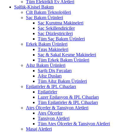
Tüm Elektrikli Ev Aletleri
Sağlık-Kişisel Bakım
Cilt Bakım Teknolojileri
Saç Bakım Ürünleri
Saç Kurutma Makineleri
Saç Şekillendiriciler
Saç Düzleştiricileri
Tüm Saç Bakım Ürünleri
Erkek Bakım Ürünleri
Tıraş Makineleri
Saç & Sakal Kesme Makineleri
Tüm Erkek Bakım Ürünleri
Ağız Bakım Ürünleri
Şarjlı Diş Fırçaları
Ağız Duşları
Tüm Ağız Bakım Ürünleri
Epilatörler & IPL Cihazları
Epilatörler
Lazer Epilasyon & IPL Cihazları
Tüm Epilatörler & IPL Cihazları
Ateş Ölçerler & Tansiyon Aletleri
Ateş Ölçerler
Tansiyon Aletleri
Tüm Ateş Ölçerler & Tansiyon Aletleri
Masaj Aletleri