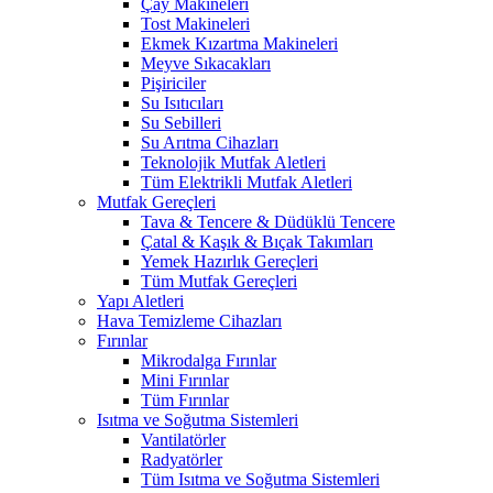
Çay Makineleri
Tost Makineleri
Ekmek Kızartma Makineleri
Meyve Sıkacakları
Pişiriciler
Su Isıtıcıları
Su Sebilleri
Su Arıtma Cihazları
Teknolojik Mutfak Aletleri
Tüm Elektrikli Mutfak Aletleri
Mutfak Gereçleri
Tava & Tencere & Düdüklü Tencere
Çatal & Kaşık & Bıçak Takımları
Yemek Hazırlık Gereçleri
Tüm Mutfak Gereçleri
Yapı Aletleri
Hava Temizleme Cihazları
Fırınlar
Mikrodalga Fırınlar
Mini Fırınlar
Tüm Fırınlar
Isıtma ve Soğutma Sistemleri
Vantilatörler
Radyatörler
Tüm Isıtma ve Soğutma Sistemleri