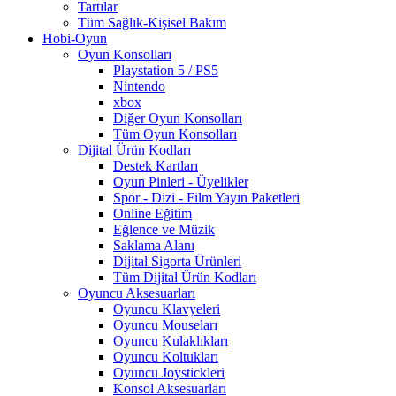
Tartılar
Tüm Sağlık-Kişisel Bakım
Hobi-Oyun
Oyun Konsolları
Playstation 5 / PS5
Nintendo
xbox
Diğer Oyun Konsolları
Tüm Oyun Konsolları
Dijital Ürün Kodları
Destek Kartları
Oyun Pinleri - Üyelikler
Spor - Dizi - Film Yayın Paketleri
Online Eğitim
Eğlence ve Müzik
Saklama Alanı
Dijital Sigorta Ürünleri
Tüm Dijital Ürün Kodları
Oyuncu Aksesuarları
Oyuncu Klavyeleri
Oyuncu Mouseları
Oyuncu Kulaklıkları
Oyuncu Koltukları
Oyuncu Joystickleri
Konsol Aksesuarları