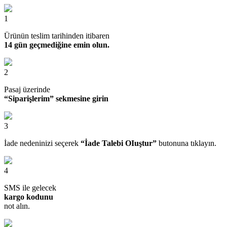
1
Ürünün teslim tarihinden itibaren
14 gün geçmediğine emin olun.
2
Pasaj üzerinde
“Siparişlerim” sekmesine girin
3
İade nedeninizi seçerek
“İade Talebi OIuştur”
butonuna tıklayın.
4
SMS ile gelecek
kargo kodunu
not alın.