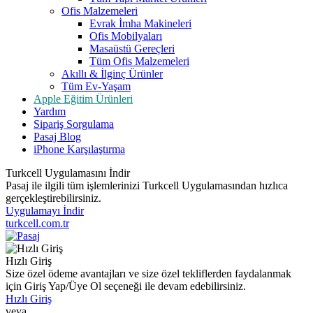
Ofis Malzemeleri
Evrak İmha Makineleri
Ofis Mobilyaları
Masaüstü Gereçleri
Tüm Ofis Malzemeleri
Akıllı & İlginç Ürünler
Tüm Ev-Yaşam
Apple Eğitim Ürünleri
Yardım
Sipariş Sorgulama
Pasaj Blog
iPhone Karşılaştırma
Turkcell Uygulamasını İndir
Pasaj ile ilgili tüm işlemlerinizi Turkcell Uygulamasından hızlıca
gerçekleştirebilirsiniz.
Uygulamayı İndir
turkcell.com.tr
Hızlı Giriş
Size özel ödeme avantajları ve size özel tekliflerden faydalanmak
için Giriş Yap/Üye Ol seçeneği ile devam edebilirsiniz.
Hızlı Giriş
veya