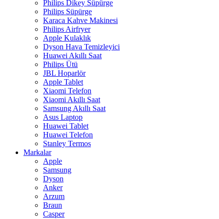
Philips Dikey Süpürge
Philips Süpürge
Karaca Kahve Makinesi
Philips Airfryer
Apple Kulaklık
Dyson Hava Temizleyici
Huawei Akıllı Saat
Philips Ütü
JBL Hoparlör
Apple Tablet
Xiaomi Telefon
Xiaomi Akıllı Saat
Samsung Akıllı Saat
Asus Laptop
Huawei Tablet
Huawei Telefon
Stanley Termos
Markalar
Apple
Samsung
Dyson
Anker
Arzum
Braun
Casper