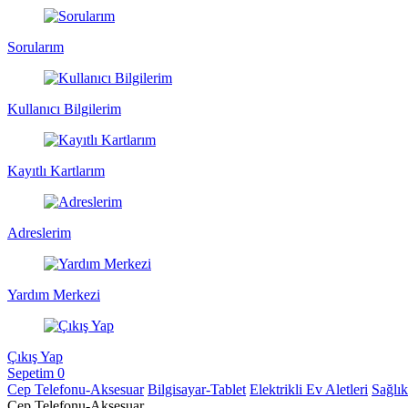
Sorularım
Kullanıcı Bilgilerim
Kayıtlı Kartlarım
Adreslerim
Yardım Merkezi
Çıkış Yap
Sepetim
0
Cep Telefonu-Aksesuar
Bilgisayar-Tablet
Elektrikli Ev Aletleri
Sağlı
Cep Telefonu-Aksesuar