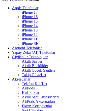
Apple Telefonlar
iPhone 17
iPhone 16
iPhone 15
iPhone 14
iPhone 13
iPhone 12
iPhone 11
iPhone SE
Android Telefonlar
Yapay Zeka (AI) Telefonlar
Giyilebilir Teknolojiler
Akıllı Saatler
Akıllı Bileklikler
Akıllı Çocuk Saatleri
Takip Cihazları
Aksesuarlar
Telefon Kılıfları
AirPods
Kulaklıklar
Akıllı Saat Aksesuarları
AirPods Aksesuarları
Ekran Koruyucular
Şarj Cihazları