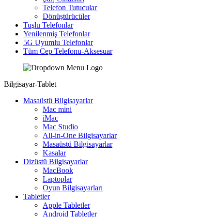
Telefon Tutucular
Dönüştürücüler
Tuşlu Telefonlar
Yenilenmiş Telefonlar
5G Uyumlu Telefonlar
Tüm Cep Telefonu-Aksesuar
Bilgisayar-Tablet
Masaüstü Bilgisayarlar
Mac mini
iMac
Mac Studio
All-in-One Bilgisayarlar
Masaüstü Bilgisayarlar
Kasalar
Dizüstü Bilgisayarlar
MacBook
Laptoplar
Oyun Bilgisayarları
Tabletler
Apple Tabletler
Android Tabletler