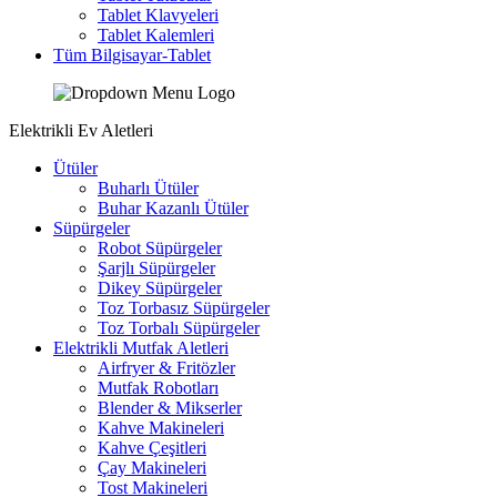
Tablet Klavyeleri
Tablet Kalemleri
Tüm Bilgisayar-Tablet
Elektrikli Ev Aletleri
Ütüler
Buharlı Ütüler
Buhar Kazanlı Ütüler
Süpürgeler
Robot Süpürgeler
Şarjlı Süpürgeler
Dikey Süpürgeler
Toz Torbasız Süpürgeler
Toz Torbalı Süpürgeler
Elektrikli Mutfak Aletleri
Airfryer & Fritözler
Mutfak Robotları
Blender & Mikserler
Kahve Makineleri
Kahve Çeşitleri
Çay Makineleri
Tost Makineleri