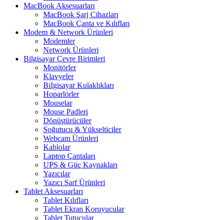
MacBook Aksesuarları
MacBook Şarj Cihazları
MacBook Çanta ve Kılıfları
Modem & Network Ürünleri
Modemler
Network Ürünleri
Bilgisayar Çevre Birimleri
Monitörler
Klavyeler
BiIgisayar Kulaklıkları
Hoparlörler
Mouselar
Mouse Padleri
Dönüştürücüler
Soğutucu & Yükselticiler
Webcam Ürünleri
Kablolar
Laptop Çantaları
UPS & Güç Kaynakları
Yazıcılar
Yazıcı Sarf Ürünleri
Tablet Aksesuarları
Tablet Kılıfları
Tablet Ekran Koruyucular
Tablet Tutucular