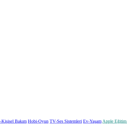
k-Kişisel Bakım
Hobi-Oyun
TV-Ses Sistemleri
Ev-Yaşam
Apple Eğitim