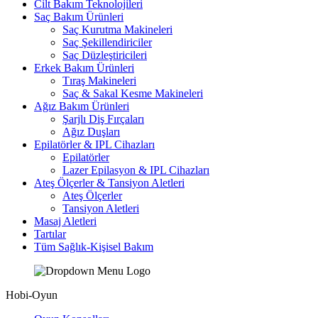
Cilt Bakım Teknolojileri
Saç Bakım Ürünleri
Saç Kurutma Makineleri
Saç Şekillendiriciler
Saç Düzleştiricileri
Erkek Bakım Ürünleri
Tıraş Makineleri
Saç & Sakal Kesme Makineleri
Ağız Bakım Ürünleri
Şarjlı Diş Fırçaları
Ağız Duşları
Epilatörler & IPL Cihazları
Epilatörler
Lazer Epilasyon & IPL Cihazları
Ateş Ölçerler & Tansiyon Aletleri
Ateş Ölçerler
Tansiyon Aletleri
Masaj Aletleri
Tartılar
Tüm Sağlık-Kişisel Bakım
Hobi-Oyun