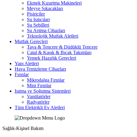
Ekmek Kızartma Makineleri
Meyve Sıkacakları
Pişiriciler
Su Isıtıcıları
Su Sebilleri
Su Arıtma Cihazları
Teknolojik Mutfak Aletleri
Mutfak Gereçleri
Tava & Tencere & Düdüklü Tencere
Çatal & Kaşık & Bıçak Takımları
Yemek Hazırlık Gereçleri
Yapı Aletleri
Hava Temizleme Cihazları
Fırınlar
Mikrodalga Fırınlar
Mini Fırınlar
Isıtma ve Soğutma Sistemleri
Vantilatörler
Radyatörler
Tüm Elektrikli Ev Aletleri
Sağlık-Kişisel Bakım