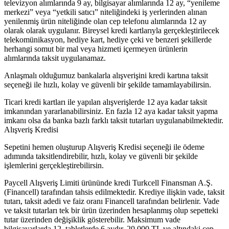
televizyon alımlarında 9 ay, bilgisayar alımlarında 12 ay, “yenileme
merkezi” veya “yetkili satıcı” niteliğindeki iş yerlerinden alınan
yenilenmiş ürün niteliğinde olan cep telefonu alımlarında 12 ay
olarak olarak uygulanır. Bireysel kredi kartlarıyla gerçekleştirilecek
telekomünikasyon, hediye kart, hediye çeki ve benzeri şekillerde
herhangi somut bir mal veya hizmeti içermeyen ürünlerin
alımlarında taksit uygulanamaz.
Anlaşmalı olduğumuz bankalarla alışverişini kredi kartına taksit
seçeneği ile hızlı, kolay ve güvenli bir şekilde tamamlayabilirsin.
Ticari kredi kartları ile yapılan alışverişlerde 12 aya kadar taksit
imkanından yararlanabilirsiniz. En fazla 12 aya kadar taksit yapma
imkanı olsa da banka bazlı farklı taksit tutarları uygulanabilmektedir.
Alışveriş Kredisi
Sepetini hemen oluşturup Alışveriş Kredisi seçeneği ile ödeme
adımında taksitlendirebilir, hızlı, kolay ve güvenli bir şekilde
işlemlerini gerçekleştirebilirsin.
Paycell Alışveriş Limiti ürününde kredi Turkcell Finansman A.Ş.
(Financell) tarafından tahsis edilmektedir. Krediye ilişkin vade, taksit
tutarı, taksit adedi ve faiz oranı Financell tarafından belirlenir. Vade
ve taksit tutarları tek bir ürün üzerinden hesaplanmış olup sepetteki
tutar üzerinden değişiklik gösterebilir. Maksimum vade
bilgisayarlarda 12, tabletlerde 6 aydır. 20.000 TL ve altındaki cep