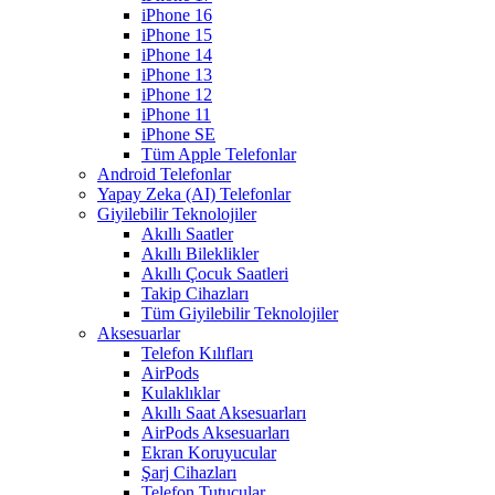
iPhone 16
iPhone 15
iPhone 14
iPhone 13
iPhone 12
iPhone 11
iPhone SE
Tüm Apple Telefonlar
Android Telefonlar
Yapay Zeka (AI) Telefonlar
Giyilebilir Teknolojiler
Akıllı Saatler
Akıllı Bileklikler
Akıllı Çocuk Saatleri
Takip Cihazları
Tüm Giyilebilir Teknolojiler
Aksesuarlar
Telefon Kılıfları
AirPods
Kulaklıklar
Akıllı Saat Aksesuarları
AirPods Aksesuarları
Ekran Koruyucular
Şarj Cihazları
Telefon Tutucular