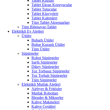
Tablet Kılıfları
Tablet Ekran Koruyucular
Tablet Tutucular
Tablet Klavyeleri
Tablet Kalemleri
Tüm Tablet Aksesuarları
Tüm Bilgisayar-Tablet
Elektrikli Ev Aletleri
Ütüler
Buharlı Ütüler
Buhar Kazanlı Ütüler
Tüm Ütüler
Süpürgeler
Robot Süpürgeler
Şarjlı Süpürgeler
Dikey Süpürgeler
Toz Torbasız Süpürgeler
Toz Torbalı Süpürgeler
Tüm Süpürgeler
Elektrikli Mutfak Aletleri
Airfryer & Fritözler
Mutfak Robotları
Blender & Mikserler
Kahve Makineleri
Kahve Çeşitleri