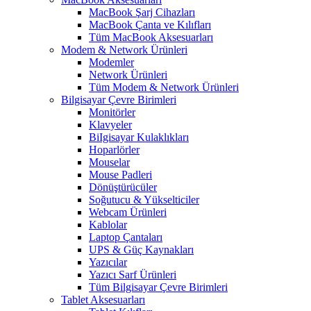
MacBook Şarj Cihazları
MacBook Çanta ve Kılıfları
Tüm MacBook Aksesuarları
Modem & Network Ürünleri
Modemler
Network Ürünleri
Tüm Modem & Network Ürünleri
Bilgisayar Çevre Birimleri
Monitörler
Klavyeler
BiIgisayar Kulaklıkları
Hoparlörler
Mouselar
Mouse Padleri
Dönüştürücüler
Soğutucu & Yükselticiler
Webcam Ürünleri
Kablolar
Laptop Çantaları
UPS & Güç Kaynakları
Yazıcılar
Yazıcı Sarf Ürünleri
Tüm Bilgisayar Çevre Birimleri
Tablet Aksesuarları