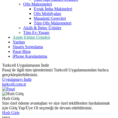
Ofis Malzemeleri
Evrak İmha Makineleri
Ofis Mobilyaları
Masaüstü Gereçleri
Tüm Ofis Malzemeleri
Akıllı & İlginç Ürünler
Tüm Ev-Yaşam
Apple Eğitim Ürünleri
Yardım
Sipariş Sorgulama
Pasaj Blog
iPhone Karşılaştırma
Turkcell Uygulamasını İndir
Pasaj ile ilgili tüm işlemlerinizi Turkcell Uygulamasından hızlıca
gerçekleştirebilirsiniz.
Uygulamayı İndir
turkcell.com.tr
Hızlı Giriş
Size özel ödeme avantajları ve size özel tekliflerden faydalanmak
için Giriş Yap/Üye Ol seçeneği ile devam edebilirsiniz.
Hızlı Giriş
veya