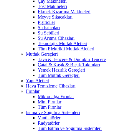
Çay Makineleri
Tost Makineleri
Ekmek Kızartma Makineleri
Meyve Sıkacakları
Pişiriciler
Su Isıtıcıları
Su Sebilleri
Su Arıtma Cihazları
Teknolojik Mutfak Aletleri
Tüm Elektrikli Mutfak Aletleri
Mutfak Gereçleri
Tava & Tencere & Düdüklü Tencere
Çatal & Kaşık & Bıçak Takımları
Yemek Hazırlık Gereçleri
Tüm Mutfak Gereçleri
Yapı Aletleri
Hava Temizleme Cihazları
Fırınlar
Mikrodalga Fırınlar
Mini Fırınlar
Tüm Fırınlar
Isıtma ve Soğutma Sistemleri
Vantilatörler
Radyatörler
Tüm Isıtma ve Soğutma Sistemleri