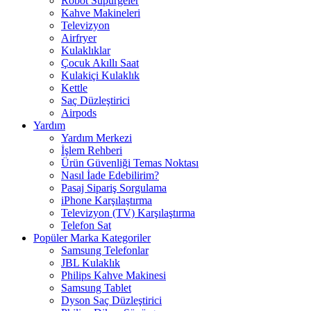
Robot Süpürgeler
Kahve Makineleri
Televizyon
Airfryer
Kulaklıklar
Çocuk Akıllı Saat
Kulakiçi Kulaklık
Kettle
Saç Düzleştirici
Airpods
Yardım
Yardım Merkezi
İşlem Rehberi
Ürün Güvenliği Temas Noktası
Nasıl İade Edebilirim?
Pasaj Sipariş Sorgulama
iPhone Karşılaştırma
Televizyon (TV) Karşılaştırma
Telefon Sat
Popüler Marka Kategoriler
Samsung Telefonlar
JBL Kulaklık
Philips Kahve Makinesi
Samsung Tablet
Dyson Saç Düzleştirici