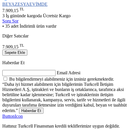
BEYAZESYAEVİMDE
TL
7.909,15
3 İş gününde kargoda
Ücretsiz Kargo
Soru Sor
• 35 adet İndirimli ürün vardır
Diğer Satıcılar
TL
7.909,15
Sepete Ekle
Haberdar Et
Email Adresi
Bu bilgilendirmeyi alabilmeniz için izniniz gerekmektedir.
“Daha iyi hizmet alabilmem için bilgilerimin Turkcell İletişim
Hizmetleri A.Ş, iştirakleri ve bunların iş ortaklarınca, tarafımca aksi
belirtiline kadar işlenmesine; Turkcell ve iştiraklerinin iletişim
bilgilerimi kullanarak, kampanya, servis, tarife ve hizmetleri ile ilgili
duyuruları tarafıma iletmesine izin verdiğimi kabul, beyan ve taahhüt
ederim.”
Haberdar Et
ButtonIcon
Hattınız Turkcell Finansman kredili tekliflerimize uygun değildir.