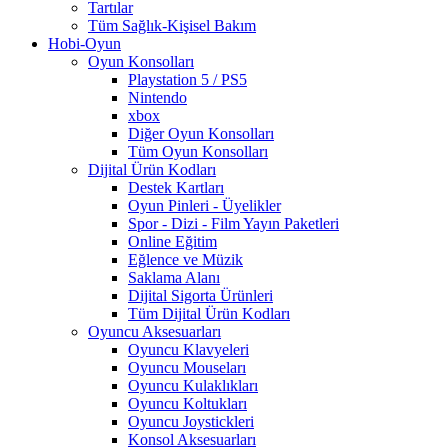
Tartılar
Tüm Sağlık-Kişisel Bakım
Hobi-Oyun
Oyun Konsolları
Playstation 5 / PS5
Nintendo
xbox
Diğer Oyun Konsolları
Tüm Oyun Konsolları
Dijital Ürün Kodları
Destek Kartları
Oyun Pinleri - Üyelikler
Spor - Dizi - Film Yayın Paketleri
Online Eğitim
Eğlence ve Müzik
Saklama Alanı
Dijital Sigorta Ürünleri
Tüm Dijital Ürün Kodları
Oyuncu Aksesuarları
Oyuncu Klavyeleri
Oyuncu Mouseları
Oyuncu Kulaklıkları
Oyuncu Koltukları
Oyuncu Joystickleri
Konsol Aksesuarları