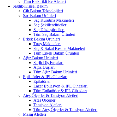
Tüm Elektrikli Ev Aletleri
Sağlık-Kişisel Bakım
Cilt Bakım Teknolojileri
Saç Bakım Ürünleri
Saç Kurutma Makineleri
Saç Şekillendiriciler
Saç Düzleştiricileri
Tüm Saç Bakım Ürünleri
Erkek Bakım Ürünleri
Tıraş Makineleri
Saç & Sakal Kesme Makineleri
Tüm Erkek Bakım Ürünleri
Ağız Bakım Ürünleri
Şarjlı Diş Fırçaları
Ağız Duşları
Tüm Ağız Bakım Ürünleri
Epilatörler & IPL Cihazları
Epilatörler
Lazer Epilasyon & IPL Cihazları
Tüm Epilatörler & IPL Cihazları
Ateş Ölçerler & Tansiyon Aletleri
Ateş Ölçerler
Tansiyon Aletleri
Tüm Ateş Ölçerler & Tansiyon Aletleri
Masaj Aletleri