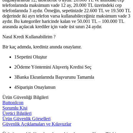
telefonlarında maksimum vade 12 ay, 20.000 TL üzerindeki cep
telefonlarında 3 aydır. Örneğin, sepetinizde 22.600 TL ve 19.500 TL
değerinde iki ayrı telefon varsa kullanabileceğiniz maksimum vade 3
aydır. Bu kategoriler haricinde kalan ve 50.001 TL – 100.000 TL
arasında açılacak krediler için vade üst sınırı 24 aydır.
Nasıl Kredi Kullanabilirim ?
Bir kaç adımda, krediniz anında onaylanır.
1
Sepetini Oluştur
2
Ödeme Yöntemini Alışveriş Kredisi Seç
3
Banka Ekranlarında Başvurunu Tamamla
4
Siparişin Onaylansın
Ürün Güvenliği Bilgileri
ButtonIcon
Sorumlu Kişi
Üretici Bilgileri
Ürün Güvenlik Görselleri
Güvenlik Açıklamaları ve Kılavuzlar