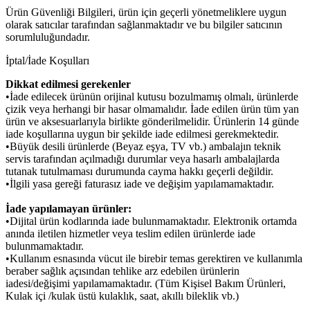
Ürün Güvenliği Bilgileri, ürün için geçerli yönetmeliklere uygun
olarak satıcılar tarafından sağlanmaktadır ve bu bilgiler satıcının
sorumluluğundadır.
İptal/İade Koşulları
Dikkat edilmesi gerekenler
•İade edilecek ürünün orijinal kutusu bozulmamış olmalı, ürünlerde
çizik veya herhangi bir hasar olmamalıdır. İade edilen ürün tüm yan
ürün ve aksesuarlarıyla birlikte gönderilmelidir. Ürünlerin 14 günde
iade koşullarına uygun bir şekilde iade edilmesi gerekmektedir.
•Büyük desili ürünlerde (Beyaz eşya, TV vb.) ambalajın teknik
servis tarafından açılmadığı durumlar veya hasarlı ambalajlarda
tutanak tutulmaması durumunda cayma hakkı geçerli değildir.
•İlgili yasa gereği faturasız iade ve değişim yapılamamaktadır.
İade yapılamayan ürünler:
•Dijital ürün kodlarında iade bulunmamaktadır. Elektronik ortamda
anında iletilen hizmetler veya teslim edilen ürünlerde iade
bulunmamaktadır.
•Kullanım esnasında vücut ile birebir temas gerektiren ve kullanımla
beraber sağlık açısından tehlike arz edebilen ürünlerin
iadesi/değişimi yapılamamaktadır. (Tüm Kişisel Bakım Ürünleri,
Kulak içi /kulak üstü kulaklık, saat, akıllı bileklik vb.)