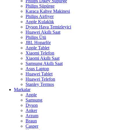
Philips Dikey Süpürge
Philips Süpürge
Karaca Kahve Makinesi
Philips Airfryer
Apple Kulaklık
Dyson Hava Temizleyici
Huawei Akıllı Saat
Philips Ütü
JBL Hoparlör
Apple Tablet
Xiaomi Telefon
Xiaomi Akıllı Saat
Samsung Akıllı Saat
Asus Laptop
Huawei Tablet
Huawei Telefon
Stanley Termos
Markalar
Apple
Samsung
Dyson
Anker
Arzum
Braun
Casper