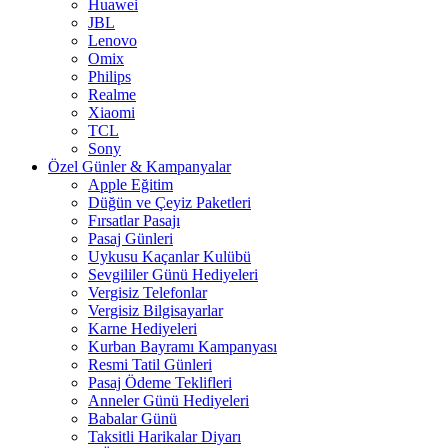
Huawei
JBL
Lenovo
Omix
Philips
Realme
Xiaomi
TCL
Sony
Özel Günler & Kampanyalar
Apple Eğitim
Düğün ve Çeyiz Paketleri
Fırsatlar Pasajı
Pasaj Günleri
Uykusu Kaçanlar Kulübü
Sevgililer Günü Hediyeleri
Vergisiz Telefonlar
Vergisiz Bilgisayarlar
Karne Hediyeleri
Kurban Bayramı Kampanyası
Resmi Tatil Günleri
Pasaj Ödeme Teklifleri
Anneler Günü Hediyeleri
Babalar Günü
Taksitli Harikalar Diyarı