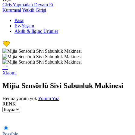
Giriş Yapmadan Devam Et
Kurumsal Yetkili Girişi
Pasaj
Ev-Yaşam
Akıllı & İlginç Ürünler
"
"
Xiaomi
Mijia Sensörlü Sivi Sabunluk Makinesi
Henüz yorum yok
Yorum Yaz
RENK
Possible