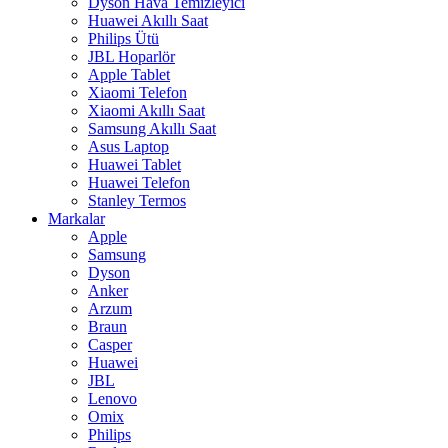
Dyson Hava Temizleyici
Huawei Akıllı Saat
Philips Ütü
JBL Hoparlör
Apple Tablet
Xiaomi Telefon
Xiaomi Akıllı Saat
Samsung Akıllı Saat
Asus Laptop
Huawei Tablet
Huawei Telefon
Stanley Termos
Markalar
Apple
Samsung
Dyson
Anker
Arzum
Braun
Casper
Huawei
JBL
Lenovo
Omix
Philips