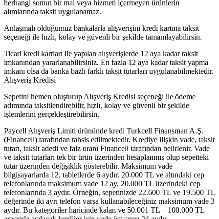
herhangi somut bir mal veya hizmeti içermeyen ürünlerin
alımlarında taksit uygulanamaz.
Anlaşmalı olduğumuz bankalarla alışverişini kredi kartına taksit
seçeneği ile hızlı, kolay ve güvenli bir şekilde tamamlayabilirsin.
Ticari kredi kartları ile yapılan alışverişlerde 12 aya kadar taksit
imkanından yararlanabilirsiniz. En fazla 12 aya kadar taksit yapma
imkanı olsa da banka bazlı farklı taksit tutarları uygulanabilmektedir.
Alışveriş Kredisi
Sepetini hemen oluşturup Alışveriş Kredisi seçeneği ile ödeme
adımında taksitlendirebilir, hızlı, kolay ve güvenli bir şekilde
işlemlerini gerçekleştirebilirsin.
Paycell Alışveriş Limiti ürününde kredi Turkcell Finansman A.Ş.
(Financell) tarafından tahsis edilmektedir. Krediye ilişkin vade, taksit
tutarı, taksit adedi ve faiz oranı Financell tarafından belirlenir. Vade
ve taksit tutarları tek bir ürün üzerinden hesaplanmış olup sepetteki
tutar üzerinden değişiklik gösterebilir. Maksimum vade
bilgisayarlarda 12, tabletlerde 6 aydır. 20.000 TL ve altındaki cep
telefonlarında maksimum vade 12 ay, 20.000 TL üzerindeki cep
telefonlarında 3 aydır. Örneğin, sepetinizde 22.600 TL ve 19.500 TL
değerinde iki ayrı telefon varsa kullanabileceğiniz maksimum vade 3
aydır. Bu kategoriler haricinde kalan ve 50.001 TL – 100.000 TL
arasında açılacak krediler için vade üst sınırı 24 aydır.