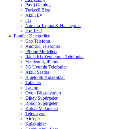
Pasaj Gaming
Turkcell Blog
Akıllı Ev
5G
Numara Taşıma & Hat Taşıma
Hız Testi
Popüler Kategoriler
Cep Telefonu
Android Telefonlar
iPhone Modelleri
İkinci El / Yenilenmiş Telefonlar
Yenilenmiş iPhone
5G Uyumlu Telefonlar
Akıllı Saatler
Bluetooth Kulaklıklar
Tabletler
Laptop
Oyun Bilgisayarları
Dikey Süpürgeler
Robot Süpürgeler
Kahve Makineleri
Televizyon
Airfryer
Kulaklıklar