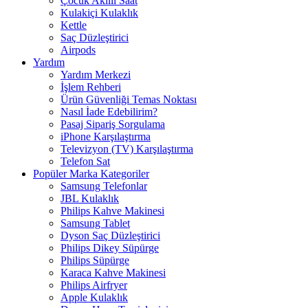
Çocuk Akıllı Saat
Kulakiçi Kulaklık
Kettle
Saç Düzleştirici
Airpods
Yardım
Yardım Merkezi
İşlem Rehberi
Ürün Güvenliği Temas Noktası
Nasıl İade Edebilirim?
Pasaj Sipariş Sorgulama
iPhone Karşılaştırma
Televizyon (TV) Karşılaştırma
Telefon Sat
Popüler Marka Kategoriler
Samsung Telefonlar
JBL Kulaklık
Philips Kahve Makinesi
Samsung Tablet
Dyson Saç Düzleştirici
Philips Dikey Süpürge
Philips Süpürge
Karaca Kahve Makinesi
Philips Airfryer
Apple Kulaklık