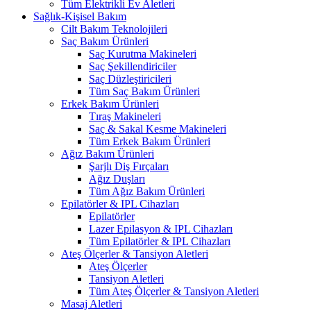
Tüm Elektrikli Ev Aletleri
Sağlık-Kişisel Bakım
Cilt Bakım Teknolojileri
Saç Bakım Ürünleri
Saç Kurutma Makineleri
Saç Şekillendiriciler
Saç Düzleştiricileri
Tüm Saç Bakım Ürünleri
Erkek Bakım Ürünleri
Tıraş Makineleri
Saç & Sakal Kesme Makineleri
Tüm Erkek Bakım Ürünleri
Ağız Bakım Ürünleri
Şarjlı Diş Fırçaları
Ağız Duşları
Tüm Ağız Bakım Ürünleri
Epilatörler & IPL Cihazları
Epilatörler
Lazer Epilasyon & IPL Cihazları
Tüm Epilatörler & IPL Cihazları
Ateş Ölçerler & Tansiyon Aletleri
Ateş Ölçerler
Tansiyon Aletleri
Tüm Ateş Ölçerler & Tansiyon Aletleri
Masaj Aletleri