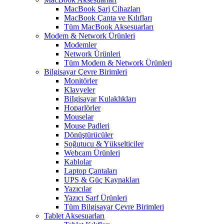
MacBook Şarj Cihazları
MacBook Çanta ve Kılıfları
Tüm MacBook Aksesuarları
Modem & Network Ürünleri
Modemler
Network Ürünleri
Tüm Modem & Network Ürünleri
Bilgisayar Çevre Birimleri
Monitörler
Klavyeler
BiIgisayar Kulaklıkları
Hoparlörler
Mouselar
Mouse Padleri
Dönüştürücüler
Soğutucu & Yükselticiler
Webcam Ürünleri
Kablolar
Laptop Çantaları
UPS & Güç Kaynakları
Yazıcılar
Yazıcı Sarf Ürünleri
Tüm Bilgisayar Çevre Birimleri
Tablet Aksesuarları