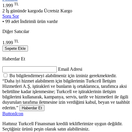
TL
1.999
2 İş gününde kargoda
Ücretsiz Kargo
Soru Sor
• 99 adet İndirimli ürün vardır
Diğer Satıcılar
TL
1.999
Sepete Ekle
Haberdar Et
Email Adresi
Bu bilgilendirmeyi alabilmeniz için izniniz gerekmektedir.
“Daha iyi hizmet alabilmem için bilgilerimin Turkcell İletişim
Hizmetleri A.Ş, iştirakleri ve bunların iş ortaklarınca, tarafımca aksi
belirtiline kadar işlenmesine; Turkcell ve iştiraklerinin iletişim
bilgilerimi kullanarak, kampanya, servis, tarife ve hizmetleri ile ilgili
duyuruları tarafıma iletmesine izin verdiğimi kabul, beyan ve taahhüt
ederim.”
Haberdar Et
ButtonIcon
Hattınız Turkcell Finansman kredili tekliflerimize uygun değildir.
Seçtiğiniz ürünü peşin olarak satın alabilirsiniz.