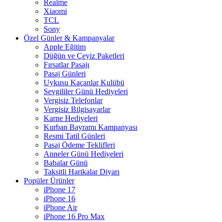
Realme
Xiaomi
TCL
Sony
Özel Günler & Kampanyalar
Apple Eğitim
Düğün ve Çeyiz Paketleri
Fırsatlar Pasajı
Pasaj Günleri
Uykusu Kaçanlar Kulübü
Sevgililer Günü Hediyeleri
Vergisiz Telefonlar
Vergisiz Bilgisayarlar
Karne Hediyeleri
Kurban Bayramı Kampanyası
Resmi Tatil Günleri
Pasaj Ödeme Teklifleri
Anneler Günü Hediyeleri
Babalar Günü
Taksitli Harikalar Diyarı
Popüler Ürünler
iPhone 17
iPhone 16
iPhone Air
iPhone 16 Pro Max