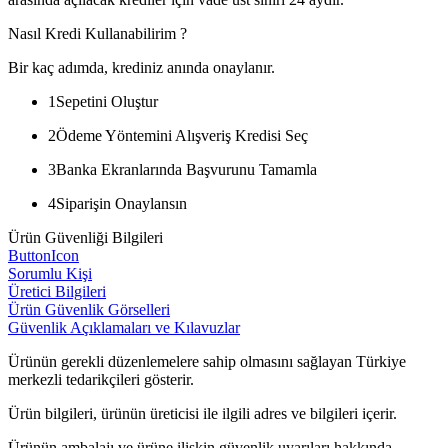
Nasıl Kredi Kullanabilirim ?
Bir kaç adımda, krediniz anında onaylanır.
1
Sepetini Oluştur
2
Ödeme Yöntemini Alışveriş Kredisi Seç
3
Banka Ekranlarında Başvurunu Tamamla
4
Siparişin Onaylansın
Ürün Güvenliği Bilgileri
ButtonIcon
Sorumlu Kişi
Üretici Bilgileri
Ürün Güvenlik Görselleri
Güvenlik Açıklamaları ve Kılavuzlar
Ürünün gerekli düzenlemelere sahip olmasını sağlayan Türkiye
merkezli tedarikçileri gösterir.
Ürün bilgileri, ürünün üreticisi ile ilgili adres ve bilgileri içerir.
Ürünün ambalajı ve ürüne ilişkin güvenlik uyarıları hakkında