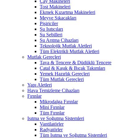
Çay Makineleri
Tost Makineleri
Ekmek Kızartma Makineleri
Meyve Sıkacakları
Pişiriciler
Su Isıtıcıları
Su Sebilleri
Su Arıtma Cihazları
Teknolojik Mutfak Aletleri
Tüm Elektrikli Mutfak Aletleri
Mutfak Gereçleri
Tava & Tencere & Düdüklü Tencere
Çatal & Kaşık & Bıçak Takımları
Yemek Hazırlık Gereçleri
Tüm Mutfak Gereçleri
Yapı Aletleri
Hava Temizleme Cihazları
Fırınlar
Mikrodalga Fırınlar
Mini Fırınlar
Tüm Fırınlar
Isıtma ve Soğutma Sistemleri
Vantilatörler
Radyatörler
Tüm Isıtma ve Soğutma Sistemleri