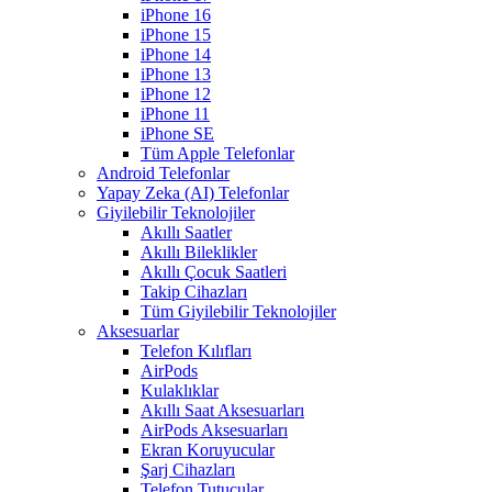
iPhone 16
iPhone 15
iPhone 14
iPhone 13
iPhone 12
iPhone 11
iPhone SE
Tüm Apple Telefonlar
Android Telefonlar
Yapay Zeka (AI) Telefonlar
Giyilebilir Teknolojiler
Akıllı Saatler
Akıllı Bileklikler
Akıllı Çocuk Saatleri
Takip Cihazları
Tüm Giyilebilir Teknolojiler
Aksesuarlar
Telefon Kılıfları
AirPods
Kulaklıklar
Akıllı Saat Aksesuarları
AirPods Aksesuarları
Ekran Koruyucular
Şarj Cihazları
Telefon Tutucular