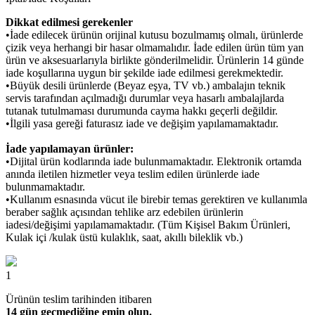
Dikkat edilmesi gerekenler
•İade edilecek ürünün orijinal kutusu bozulmamış olmalı, ürünlerde
çizik veya herhangi bir hasar olmamalıdır. İade edilen ürün tüm yan
ürün ve aksesuarlarıyla birlikte gönderilmelidir. Ürünlerin 14 günde
iade koşullarına uygun bir şekilde iade edilmesi gerekmektedir.
•Büyük desili ürünlerde (Beyaz eşya, TV vb.) ambalajın teknik
servis tarafından açılmadığı durumlar veya hasarlı ambalajlarda
tutanak tutulmaması durumunda cayma hakkı geçerli değildir.
•İlgili yasa gereği faturasız iade ve değişim yapılamamaktadır.
İade yapılamayan ürünler:
•Dijital ürün kodlarında iade bulunmamaktadır. Elektronik ortamda
anında iletilen hizmetler veya teslim edilen ürünlerde iade
bulunmamaktadır.
•Kullanım esnasında vücut ile birebir temas gerektiren ve kullanımla
beraber sağlık açısından tehlike arz edebilen ürünlerin
iadesi/değişimi yapılamamaktadır. (Tüm Kişisel Bakım Ürünleri,
Kulak içi /kulak üstü kulaklık, saat, akıllı bileklik vb.)
1
Ürünün teslim tarihinden itibaren
14 gün geçmediğine emin olun.