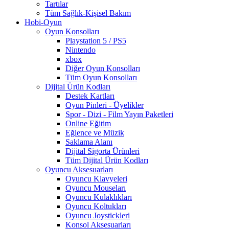
Tartılar
Tüm Sağlık-Kişisel Bakım
Hobi-Oyun
Oyun Konsolları
Playstation 5 / PS5
Nintendo
xbox
Diğer Oyun Konsolları
Tüm Oyun Konsolları
Dijital Ürün Kodları
Destek Kartları
Oyun Pinleri - Üyelikler
Spor - Dizi - Film Yayın Paketleri
Online Eğitim
Eğlence ve Müzik
Saklama Alanı
Dijital Sigorta Ürünleri
Tüm Dijital Ürün Kodları
Oyuncu Aksesuarları
Oyuncu Klavyeleri
Oyuncu Mouseları
Oyuncu Kulaklıkları
Oyuncu Koltukları
Oyuncu Joystickleri
Konsol Aksesuarları