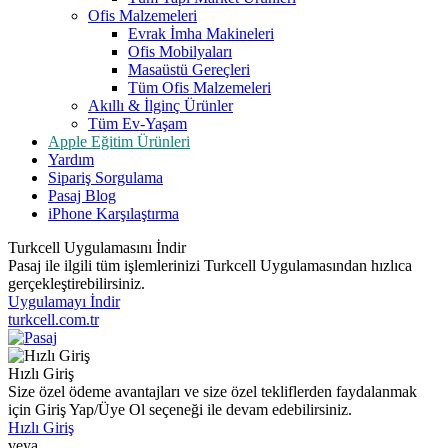
Ofis Malzemeleri
Evrak İmha Makineleri
Ofis Mobilyaları
Masaüstü Gereçleri
Tüm Ofis Malzemeleri
Akıllı & İlginç Ürünler
Tüm Ev-Yaşam
Apple Eğitim Ürünleri
Yardım
Sipariş Sorgulama
Pasaj Blog
iPhone Karşılaştırma
Turkcell Uygulamasını İndir
Pasaj ile ilgili tüm işlemlerinizi Turkcell Uygulamasından hızlıca
gerçekleştirebilirsiniz.
Uygulamayı İndir
turkcell.com.tr
Hızlı Giriş
Size özel ödeme avantajları ve size özel tekliflerden faydalanmak
için Giriş Yap/Üye Ol seçeneği ile devam edebilirsiniz.
Hızlı Giriş
veya