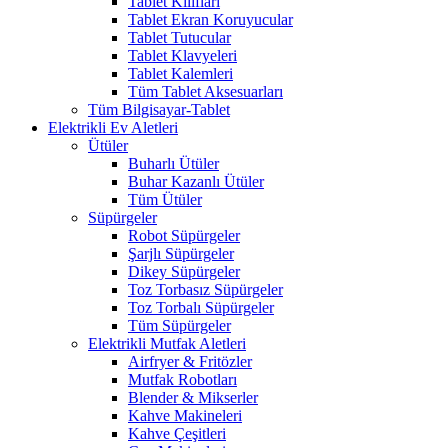
Tablet Kılıfları
Tablet Ekran Koruyucular
Tablet Tutucular
Tablet Klavyeleri
Tablet Kalemleri
Tüm Tablet Aksesuarları
Tüm Bilgisayar-Tablet
Elektrikli Ev Aletleri
Ütüler
Buharlı Ütüler
Buhar Kazanlı Ütüler
Tüm Ütüler
Süpürgeler
Robot Süpürgeler
Şarjlı Süpürgeler
Dikey Süpürgeler
Toz Torbasız Süpürgeler
Toz Torbalı Süpürgeler
Tüm Süpürgeler
Elektrikli Mutfak Aletleri
Airfryer & Fritözler
Mutfak Robotları
Blender & Mikserler
Kahve Makineleri
Kahve Çeşitleri