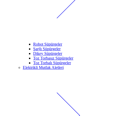
Robot Süpürgeler
Şarjlı Süpürgeler
Dikey Süpürgeler
Toz Torbasız Süpürgeler
Toz Torbalı Süpürgeler
Elektrikli Mutfak Aletleri