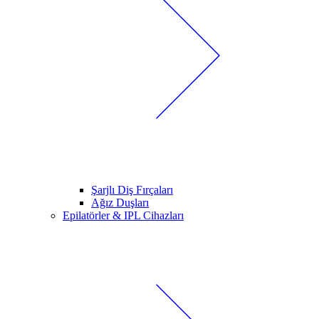
Şarjlı Diş Fırçaları
Ağız Duşları
Epilatörler & IPL Cihazları