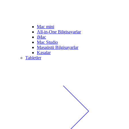
Mac mini
All-in-One Bilgisayarlar
iMac
Mac Studio
Masaüstü Bilgisayarlar
Kasalar
Tabletler