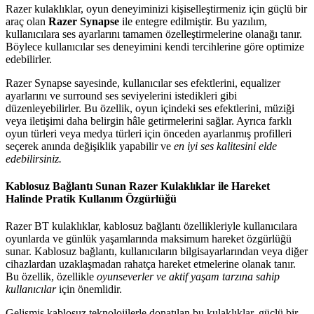
Razer kulaklıklar, oyun deneyiminizi kişiselleştirmeniz için güçlü bir
araç olan
Razer Synapse
ile entegre edilmiştir. Bu yazılım,
kullanıcılara ses ayarlarını tamamen özelleştirmelerine olanağı tanır.
Böylece kullanıcılar ses deneyimini kendi tercihlerine göre optimize
edebilirler.
Razer Synapse sayesinde, kullanıcılar ses efektlerini, equalizer
ayarlarını ve surround ses seviyelerini istedikleri gibi
düzenleyebilirler. Bu özellik, oyun içindeki ses efektlerini, müziği
veya iletişimi daha belirgin hâle getirmelerini sağlar. Ayrıca farklı
oyun türleri veya medya türleri için önceden ayarlanmış profilleri
seçerek anında değişiklik yapabilir ve
en iyi ses kalitesini elde
edebilirsiniz.
Kablosuz Bağlantı Sunan Razer Kulaklıklar ile Hareket
Halinde Pratik Kullanım Özgürlüğü
Razer BT kulaklıklar, kablosuz bağlantı özellikleriyle kullanıcılara
oyunlarda ve günlük yaşamlarında maksimum hareket özgürlüğü
sunar. Kablosuz bağlantı, kullanıcıların bilgisayarlarından veya diğer
cihazlardan uzaklaşmadan rahatça hareket etmelerine olanak tanır.
Bu özellik, özellikle
oyunseverler ve aktif yaşam tarzına sahip
kullanıcılar
için önemlidir.
Gelişmiş kablosuz teknolojilerle donatılan bu kulaklıklar, güçlü bir