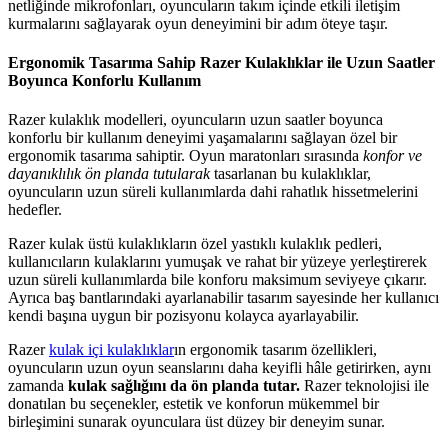
netliğinde mikrofonları, oyuncuların takım içinde etkili iletişim
kurmalarını sağlayarak oyun deneyimini bir adım öteye taşır.
Ergonomik Tasarıma Sahip Razer Kulaklıklar ile Uzun Saatler
Boyunca Konforlu Kullanım
Razer kulaklık modelleri, oyuncuların uzun saatler boyunca
konforlu bir kullanım deneyimi yaşamalarını sağlayan özel bir
ergonomik tasarıma sahiptir. Oyun maratonları sırasında
konfor ve
dayanıklılık ön planda tutularak
tasarlanan bu kulaklıklar,
oyuncuların uzun süreli kullanımlarda dahi rahatlık hissetmelerini
hedefler.
Razer kulak üstü kulaklıkların özel yastıklı kulaklık pedleri,
kullanıcıların kulaklarını yumuşak ve rahat bir yüzeye yerleştirerek
uzun süreli kullanımlarda bile konforu maksimum seviyeye çıkarır.
Ayrıca baş bantlarındaki ayarlanabilir tasarım sayesinde her kullanıcı
kendi başına uygun bir pozisyonu kolayca ayarlayabilir.
Razer
kulak içi kulaklıklar
ın ergonomik tasarım özellikleri,
oyuncuların uzun oyun seanslarını daha keyifli hâle getirirken, aynı
zamanda
kulak sağlığını da ön planda tutar.
Razer teknolojisi ile
donatılan bu seçenekler, estetik ve konforun mükemmel bir
birleşimini sunarak oyunculara üst düzey bir deneyim sunar.