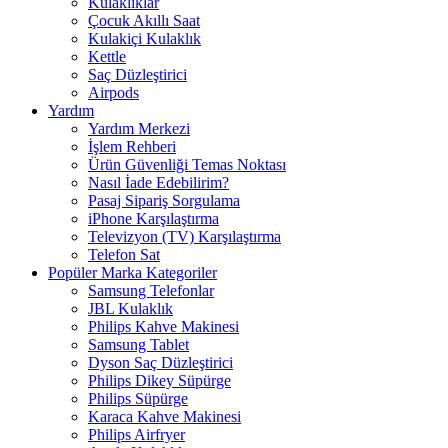
Kulaklıklar
Çocuk Akıllı Saat
Kulakiçi Kulaklık
Kettle
Saç Düzleştirici
Airpods
Yardım
Yardım Merkezi
İşlem Rehberi
Ürün Güvenliği Temas Noktası
Nasıl İade Edebilirim?
Pasaj Sipariş Sorgulama
iPhone Karşılaştırma
Televizyon (TV) Karşılaştırma
Telefon Sat
Popüler Marka Kategoriler
Samsung Telefonlar
JBL Kulaklık
Philips Kahve Makinesi
Samsung Tablet
Dyson Saç Düzleştirici
Philips Dikey Süpürge
Philips Süpürge
Karaca Kahve Makinesi
Philips Airfryer