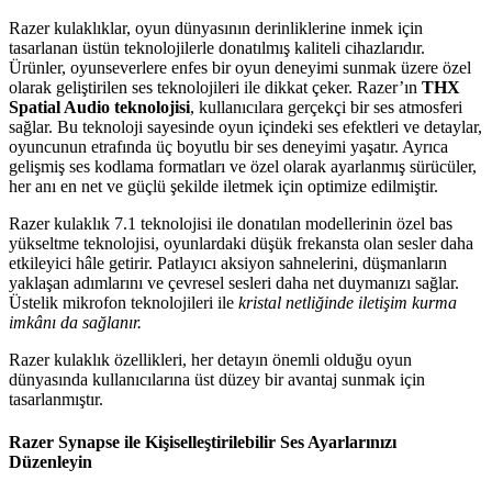
Razer kulaklıklar, oyun dünyasının derinliklerine inmek için
tasarlanan üstün teknolojilerle donatılmış kaliteli cihazlarıdır.
Ürünler, oyunseverlere enfes bir oyun deneyimi sunmak üzere özel
olarak geliştirilen ses teknolojileri ile dikkat çeker. Razer’ın
THX
Spatial Audio teknolojisi
, kullanıcılara gerçekçi bir ses atmosferi
sağlar. Bu teknoloji sayesinde oyun içindeki ses efektleri ve detaylar,
oyuncunun etrafında üç boyutlu bir ses deneyimi yaşatır. Ayrıca
gelişmiş ses kodlama formatları ve özel olarak ayarlanmış sürücüler,
her anı en net ve güçlü şekilde iletmek için optimize edilmiştir.
Razer kulaklık 7.1 teknolojisi ile donatılan modellerinin özel bas
yükseltme teknolojisi, oyunlardaki düşük frekansta olan sesler daha
etkileyici hâle getirir. Patlayıcı aksiyon sahnelerini, düşmanların
yaklaşan adımlarını ve çevresel sesleri daha net duymanızı sağlar.
Üstelik mikrofon teknolojileri ile
kristal netliğinde iletişim kurma
imkânı da sağlanır.
Razer kulaklık özellikleri, her detayın önemli olduğu oyun
dünyasında kullanıcılarına üst düzey bir avantaj sunmak için
tasarlanmıştır.
Razer Synapse ile Kişiselleştirilebilir Ses Ayarlarınızı
Düzenleyin