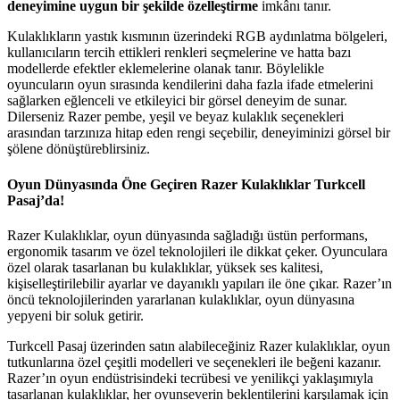
deneyimine uygun bir şekilde özelleştirme
imkânı tanır.
Kulaklıkların yastık kısmının üzerindeki RGB aydınlatma bölgeleri,
kullanıcıların tercih ettikleri renkleri seçmelerine ve hatta bazı
modellerde efektler eklemelerine olanak tanır. Böylelikle
oyuncuların oyun sırasında kendilerini daha fazla ifade etmelerini
sağlarken eğlenceli ve etkileyici bir görsel deneyim de sunar.
Dilerseniz Razer pembe, yeşil ve beyaz kulaklık seçenekleri
arasından tarzınıza hitap eden rengi seçebilir, deneyiminizi görsel bir
şölene dönüştüreblirsiniz.
Oyun Dünyasında Öne Geçiren Razer Kulaklıklar Turkcell
Pasaj’da!
Razer Kulaklıklar, oyun dünyasında sağladığı üstün performans,
ergonomik tasarım ve özel teknolojileri ile dikkat çeker. Oyunculara
özel olarak tasarlanan bu kulaklıklar, yüksek ses kalitesi,
kişiselleştirilebilir ayarlar ve dayanıklı yapıları ile öne çıkar. Razer’ın
öncü teknolojilerinden yararlanan kulaklıklar, oyun dünyasına
yepyeni bir soluk getirir.
Turkcell Pasaj üzerinden satın alabileceğiniz Razer kulaklıklar, oyun
tutkunlarına özel çeşitli modelleri ve seçenekleri ile beğeni kazanır.
Razer’ın oyun endüstrisindeki tecrübesi ve yenilikçi yaklaşımıyla
tasarlanan kulaklıklar, her oyunseverin beklentilerini karşılamak için