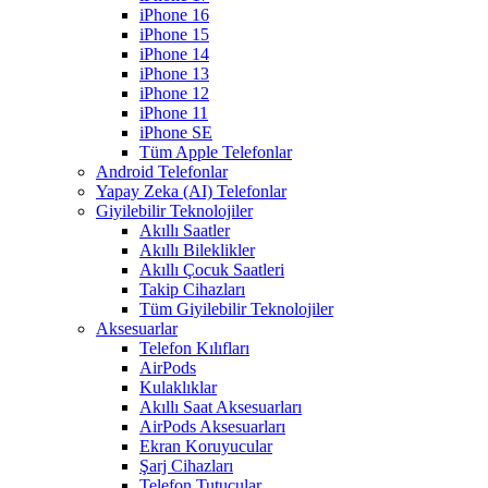
iPhone 16
iPhone 15
iPhone 14
iPhone 13
iPhone 12
iPhone 11
iPhone SE
Tüm Apple Telefonlar
Android Telefonlar
Yapay Zeka (AI) Telefonlar
Giyilebilir Teknolojiler
Akıllı Saatler
Akıllı Bileklikler
Akıllı Çocuk Saatleri
Takip Cihazları
Tüm Giyilebilir Teknolojiler
Aksesuarlar
Telefon Kılıfları
AirPods
Kulaklıklar
Akıllı Saat Aksesuarları
AirPods Aksesuarları
Ekran Koruyucular
Şarj Cihazları
Telefon Tutucular