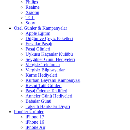
Philips
Realme
Xiaomi
TCL
Sony
Özel Günler & Kampanyalar
Apple Eğitim
Düğün ve Çeyiz Paketleri
Fırsatlar Pasajı
Pasaj Günleri
Uykusu Kaçanlar Kulübü
Sevgililer Günü Hediyeleri
Vergisiz Telefonlar
Vergisiz Bilgisayarlar
Karne Hediyeleri
Kurban Bayramı Kampanyası
Resmi Tatil Günleri
Pasaj Ödeme Teklifleri
Anneler Günü Hediyeleri
Babalar Günü
Taksitli Harikalar Diyarı
Popüler Ürünler
iPhone 17
iPhone 16
iPhone Air