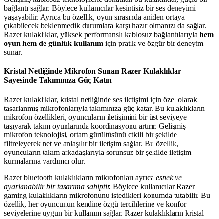
bağlantı sağlar. Böylece kullanıcılar kesintisiz bir ses deneyimi
yaşayabilir. Ayrıca bu özellik, oyun sırasında aniden ortaya
çıkabilecek beklenmedik durumlara karşı hazır olmanızı da sağlar.
Razer kulaklıklar, yüksek performanslı kablosuz bağlantılarıyla
hem
oyun hem de günlük kullanım
için pratik ve özgür bir deneyim
sunar.
Kristal Netliğinde Mikrofon Sunan Razer Kulaklıklar
Sayesinde Takımınıza Güç Katın
Razer kulaklıklar, kristal netliğinde ses iletişimi için özel olarak
tasarlanmış mikrofonlarıyla takımınıza güç katar. Bu kulaklıkların
mikrofon özellikleri, oyuncuların iletişimini bir üst seviyeye
taşıyarak takım oyunlarında koordinasyonu artırır. Gelişmiş
mikrofon teknolojisi, ortam gürültüsünü etkili bir şekilde
filtreleyerek net ve anlaşılır bir iletişim sağlar. Bu özellik,
oyuncuların takım arkadaşlarıyla sorunsuz bir şekilde iletişim
kurmalarına yardımcı olur.
Razer bluetooth kulaklıkların mikrofonları ayrıca
esnek ve
ayarlanabilir bir tasarıma sahiptir.
Böylece kullanıcılar Razer
gaming kulaklıkların mikrofonunu istedikleri konumda tutabilir. Bu
özellik, her oyuncunun kendine özgü tercihlerine ve konfor
seviyelerine uygun bir kullanım sağlar. Razer kulaklıkların kristal