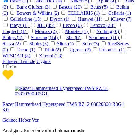
Razer (
1
)
4BERRY (
9
)
Anker (
5
)
Apple (
4
)
Asus
(
3
)
Bang Olufsen (
3
)
Baseus (
20
)
Beats (
5
)
Belkin
(
3
)
Bowers & Wilkins (
2
)
CELLAIRIS (
1
)
Cellairis (
1
)
Cellularline (
15
)
Dyson (
1
)
Huawei (
11
)
iClever (
7
)
Inteya (
1
)
JBL (
45
)
Lecoo (
6
)
Lenovo (
28
)
Logitech (
1
)
Momax (
2
)
Monster (
1
)
Nothing (
6
)
Philips (
5
)
Samsung (
14
)
Sbs (
6
)
Sennheiser (
10
)
Shaza (
2
)
Shokz (
3
)
Slink (
1
)
Sony (
3
)
SteelSeries
(
2
)
Tecno (
1
)
Tribit (
2
)
Ugreen (
2
)
Urbanista (
1
)
WESDAR (
4
)
Xiaomi (
13
)
Filtreleri Temizle
Uygula
1
Ürün
Razer Hammerhead Hyperspeed TWS RZ12-03820300-R3G1
3,0
Gelince Haber Ver
Aradığınız kriterlerde ürün bulunamamıştır.