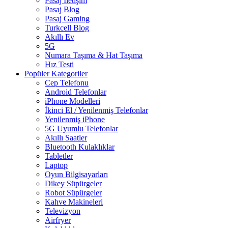
Pasaj İletişim
Pasaj Blog
Pasaj Gaming
Turkcell Blog
Akıllı Ev
5G
Numara Taşıma & Hat Taşıma
Hız Testi
Popüler Kategoriler
Cep Telefonu
Android Telefonlar
iPhone Modelleri
İkinci El / Yenilenmiş Telefonlar
Yenilenmiş iPhone
5G Uyumlu Telefonlar
Akıllı Saatler
Bluetooth Kulaklıklar
Tabletler
Laptop
Oyun Bilgisayarları
Dikey Süpürgeler
Robot Süpürgeler
Kahve Makineleri
Televizyon
Airfryer