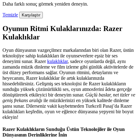
Daha farklı sonuç görmek yeniden deneyin.
Temizle
Karşılaştır
Oyunun Ritmi Kulaklarınızda: Razer
Kulaklıklar
Oyun dünyasının vazgeçilmez markalarından biri olan Razer, üstün
teknolojiye sahip kulaklıkları ile oyunseverlere eşsiz bir ses
deneyimi sunar. Razer
kulaklıklar
, sadece oyunlarda değil, aynı
zamanda müzik dinleme ve film izleme gibi günlük aktivitelerde de
üst düzey performans sağlar. Oyunun ritmini, detaylarını ve
heyecanını, Razer kulaklıklar ile artık kulaklarınızda
hissedebilirsiniz. Gelişmiş ses teknolojisi ile Razer kulaklıkların
sunduğu yüksek çözünürlüklü ses, oyun atmosferini âdeta gerçeğe
dönüştürerek etkileyici bir deneyim sunar.
Güçlü baslar, net tizler ve
geniş frekans aralığı
ile müziklerinizi en yüksek kalitede dinleme
şansı sunar. Dilerseniz vakit kaybetmeden Turkcell Pasaj’da Razer
kulaklıkları keşfedin, oyun ve eğlence dünyasına yepyeni bir boyut
ekleyin!
Razer Kulaklıkların Sunduğu Üstün Teknolojiler ile Oyun
Dünyasının Derinliklerine İnin