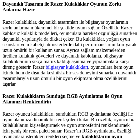
Dayanıklı Tasarımı ile Razer Kulaklıklar Oyunun Zorlu
Anlarına Hazır
Razer kulaklıklar, dayanıklı tasarımları ile bilgisayar oyunlarının
zorlu anlarına mükemmel bir şekilde uyum sağlar. Özellikle Razer
kablosuz kulaklık modelleri, oyunculara hareket özgürlüğü sunarken
dayanıklı yapılarıyla da dikkat çeker. Bu kulaklıklar, yoğun oyun
seansları ve rekabetçi atmosferlerde dahi performanslarını koruyarak
uzun ömürlü bir kullanım sunar. Ayrıca sağlam malzemelerden
üretilen kulaklık gövdeleri ve dayanıklı kablolama, bilgisayar
kulaklıklarının sıkça maruz kaldığı aşınma ve yıpranmalara karşı
direnç gösterir. Razer
bilgisayar kulaklıkları
, oyunculara hem oyun
içinde hem de dışında kesintisiz bir ses deneyimi sunarken dayanıklı
tasarımlarıyla uzun ömürlü bir oyun ekipmanı olma özelliklerini
taşırlar.
Razer Kulaklıkların Sunduğu RGB Aydınlatma ile Oyun
Alanınızı Renklendirin
Razer oyuncu kulaklıkları, sundukları RGB aydınlatma özelliği ile
oyun alanınıza dinamik bir renk şöleni katar. Bu özellik, oyunculara
kulaklıklarını kişiselleştirmek ve oyun atmosferini renklendirmek
için geniş bir renk paleti sunar. Razer’ın RGB aydınlatma özelliği,
oyunculara istedikleri renkleri seçme ve
kulaklıklarını oyun