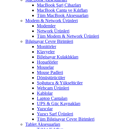
MacBook Şarj Cihazları
MacBook Çanta ve Kılıfları
Tüm MacBook Aksesuarları
Modem & Network Ürünleri
Modemler
Network Ürünleri
Tüm Modem & Network Ürünleri
Bilgisayar Çevre Birimleri
Monitörler
Klavyeler
BiIgisayar Kulaklıkları
Hoparlörler
Mouselar
Mouse Padleri
Dönüştürücüler
Soğutucu & Yükselticiler
Webcam Ürünleri
Kablolar
Laptop Çantaları
UPS & Güç Kaynakları
Yazıcılar
Yazıcı Sarf Ürünleri
Tüm Bilgisayar Çevre Birimleri
Tablet Aksesuarları