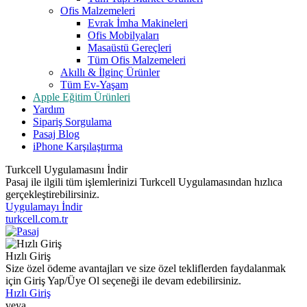
Ofis Malzemeleri
Evrak İmha Makineleri
Ofis Mobilyaları
Masaüstü Gereçleri
Tüm Ofis Malzemeleri
Akıllı & İlginç Ürünler
Tüm Ev-Yaşam
Apple Eğitim Ürünleri
Yardım
Sipariş Sorgulama
Pasaj Blog
iPhone Karşılaştırma
Turkcell Uygulamasını İndir
Pasaj ile ilgili tüm işlemlerinizi Turkcell Uygulamasından hızlıca
gerçekleştirebilirsiniz.
Uygulamayı İndir
turkcell.com.tr
Hızlı Giriş
Size özel ödeme avantajları ve size özel tekliflerden faydalanmak
için Giriş Yap/Üye Ol seçeneği ile devam edebilirsiniz.
Hızlı Giriş
veya