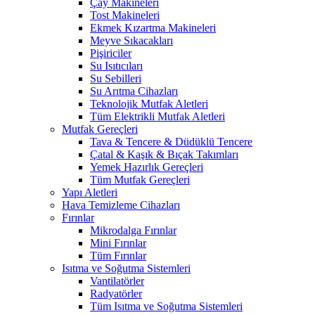
Çay Makineleri
Tost Makineleri
Ekmek Kızartma Makineleri
Meyve Sıkacakları
Pişiriciler
Su Isıtıcıları
Su Sebilleri
Su Arıtma Cihazları
Teknolojik Mutfak Aletleri
Tüm Elektrikli Mutfak Aletleri
Mutfak Gereçleri
Tava & Tencere & Düdüklü Tencere
Çatal & Kaşık & Bıçak Takımları
Yemek Hazırlık Gereçleri
Tüm Mutfak Gereçleri
Yapı Aletleri
Hava Temizleme Cihazları
Fırınlar
Mikrodalga Fırınlar
Mini Fırınlar
Tüm Fırınlar
Isıtma ve Soğutma Sistemleri
Vantilatörler
Radyatörler
Tüm Isıtma ve Soğutma Sistemleri