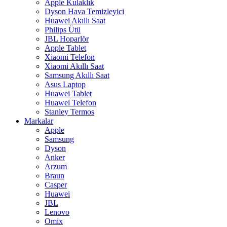
Apple Kulaklık
Dyson Hava Temizleyici
Huawei Akıllı Saat
Philips Ütü
JBL Hoparlör
Apple Tablet
Xiaomi Telefon
Xiaomi Akıllı Saat
Samsung Akıllı Saat
Asus Laptop
Huawei Tablet
Huawei Telefon
Stanley Termos
Markalar
Apple
Samsung
Dyson
Anker
Arzum
Braun
Casper
Huawei
JBL
Lenovo
Omix