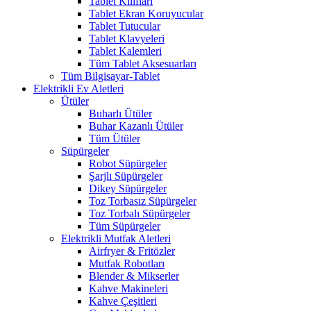
Tablet Kılıfları
Tablet Ekran Koruyucular
Tablet Tutucular
Tablet Klavyeleri
Tablet Kalemleri
Tüm Tablet Aksesuarları
Tüm Bilgisayar-Tablet
Elektrikli Ev Aletleri
Ütüler
Buharlı Ütüler
Buhar Kazanlı Ütüler
Tüm Ütüler
Süpürgeler
Robot Süpürgeler
Şarjlı Süpürgeler
Dikey Süpürgeler
Toz Torbasız Süpürgeler
Toz Torbalı Süpürgeler
Tüm Süpürgeler
Elektrikli Mutfak Aletleri
Airfryer & Fritözler
Mutfak Robotları
Blender & Mikserler
Kahve Makineleri
Kahve Çeşitleri