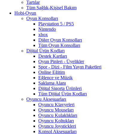
Tartılar
Tüm Sağlık-Kişisel Bakım
Hobi-Oyun
Oyun Konsolları
Playstation 5 / PS5
Nintendo
xbox
Diğer Oyun Konsolları
Tüm Oyun Konsolları
Dijital Ürün Kodları
Destek Kartları
Oyun Pinleri - Üyelikler
Spor - Dizi - Film Yayın Paketleri
Online Eğitim
Eğlence ve Müzik
Saklama Alanı
Dijital Sigorta Ürünleri
Tüm Dijital Ürün Kodları
Oyuncu Aksesuarları
Oyuncu Klavyeleri
Oyuncu Mouseları
Oyuncu Kulaklıkları
Oyuncu Koltukları
Oyuncu Joystickleri
Konsol Aksesuarları