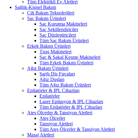
Tüm Elektrikli Ev Aletleri
Sağlık-Kişisel Bakım
Cilt Bakım Teknolojileri
Saç Bakım Ürünleri
Saç Kurutma Makineleri
Saç Şekillendiriciler
Saç Düzleştiricileri
Tüm Saç Bakım Ürünleri
Erkek Bakım Ürünleri
Tıraş Makineleri
Saç & Sakal Kesme Makineleri
Tüm Erkek Bakım Ürünleri
Ağız Bakım Ürünleri
Şarjlı Diş Fırçaları
Ağız Duşları
Tüm Ağız Bakım Ürünleri
Epilatörler & IPL Cihazları
Epilatörler
Lazer Epilasyon & IPL Cihazları
Tüm Epilatörler & IPL Cihazları
Ateş Ölçerler & Tansiyon Aletleri
Ateş Ölçerler
Tansiyon Aletleri
Tüm Ateş Ölçerler & Tansiyon Aletleri
Masaj Aletleri