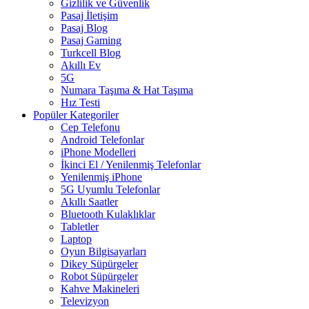
Gizlilik ve Güvenlik
Pasaj İletişim
Pasaj Blog
Pasaj Gaming
Turkcell Blog
Akıllı Ev
5G
Numara Taşıma & Hat Taşıma
Hız Testi
Popüler Kategoriler
Cep Telefonu
Android Telefonlar
iPhone Modelleri
İkinci El / Yenilenmiş Telefonlar
Yenilenmiş iPhone
5G Uyumlu Telefonlar
Akıllı Saatler
Bluetooth Kulaklıklar
Tabletler
Laptop
Oyun Bilgisayarları
Dikey Süpürgeler
Robot Süpürgeler
Kahve Makineleri
Televizyon