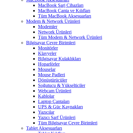
MacBook Şarj Cihazları
MacBook Çanta ve Kılıfları
Tüm MacBook Aksesuarları
Modem & Network Ürünleri
Modemler
Network Ürünleri
Tüm Modem & Network Ürünleri
Bilgisayar Çevre Birimleri
Monitörler
Klavyeler
BiIgisayar Kulaklıkları
Hoparlörler
Mouselar
Mouse Padleri
Dönüştürücüler
Soğutucu & Yükselticiler
Webcam Ürünleri
Kablolar
Laptop Çantaları
UPS & Güç Kaynakları
Yazıcılar
Yazıcı Sarf Ürünleri
Tüm Bilgisayar Çevre Birimleri
Tablet Aksesuarları