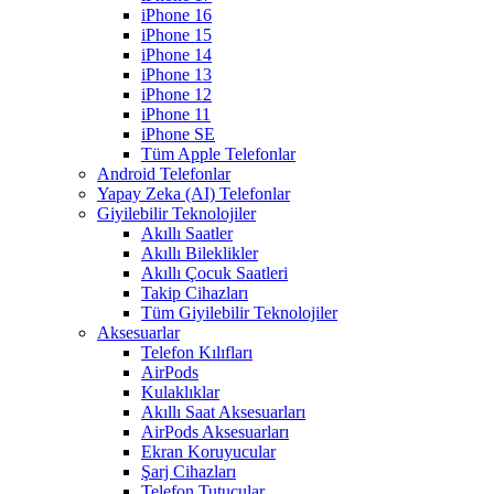
iPhone 16
iPhone 15
iPhone 14
iPhone 13
iPhone 12
iPhone 11
iPhone SE
Tüm Apple Telefonlar
Android Telefonlar
Yapay Zeka (AI) Telefonlar
Giyilebilir Teknolojiler
Akıllı Saatler
Akıllı Bileklikler
Akıllı Çocuk Saatleri
Takip Cihazları
Tüm Giyilebilir Teknolojiler
Aksesuarlar
Telefon Kılıfları
AirPods
Kulaklıklar
Akıllı Saat Aksesuarları
AirPods Aksesuarları
Ekran Koruyucular
Şarj Cihazları
Telefon Tutucular