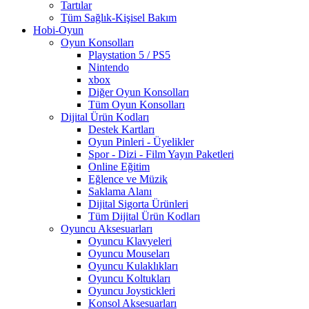
Tartılar
Tüm Sağlık-Kişisel Bakım
Hobi-Oyun
Oyun Konsolları
Playstation 5 / PS5
Nintendo
xbox
Diğer Oyun Konsolları
Tüm Oyun Konsolları
Dijital Ürün Kodları
Destek Kartları
Oyun Pinleri - Üyelikler
Spor - Dizi - Film Yayın Paketleri
Online Eğitim
Eğlence ve Müzik
Saklama Alanı
Dijital Sigorta Ürünleri
Tüm Dijital Ürün Kodları
Oyuncu Aksesuarları
Oyuncu Klavyeleri
Oyuncu Mouseları
Oyuncu Kulaklıkları
Oyuncu Koltukları
Oyuncu Joystickleri
Konsol Aksesuarları