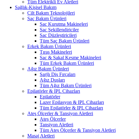
Tüm Elektrikli Ev Aletleri
Sağlık-Kişisel Bakım
Cilt Bakım Teknolojileri
Saç Bakım Ürünleri
Saç Kurutma Makineleri
Saç Şekillendiriciler
Saç Düzleştiricileri
Tüm Saç Bakım Ürünleri
Erkek Bakım Ürünleri
Tıraş Makineleri
Saç & Sakal Kesme Makineleri
Tüm Erkek Bakım Ürünleri
Ağız Bakım Ürünleri
Şarjlı Diş Fırçaları
Ağız Duşları
Tüm Ağız Bakım Ürünleri
Epilatörler & IPL Cihazları
Epilatörler
Lazer Epilasyon & IPL Cihazları
Tüm Epilatörler & IPL Cihazları
Ateş Ölçerler & Tansiyon Aletleri
Ateş Ölçerler
Tansiyon Aletleri
Tüm Ateş Ölçerler & Tansiyon Aletleri
Masaj Aletleri