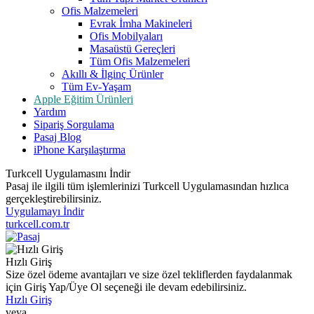
Ofis Malzemeleri
Evrak İmha Makineleri
Ofis Mobilyaları
Masaüstü Gereçleri
Tüm Ofis Malzemeleri
Akıllı & İlginç Ürünler
Tüm Ev-Yaşam
Apple Eğitim Ürünleri
Yardım
Sipariş Sorgulama
Pasaj Blog
iPhone Karşılaştırma
Turkcell Uygulamasını İndir
Pasaj ile ilgili tüm işlemlerinizi Turkcell Uygulamasından hızlıca
gerçekleştirebilirsiniz.
Uygulamayı İndir
turkcell.com.tr
Hızlı Giriş
Size özel ödeme avantajları ve size özel tekliflerden faydalanmak
için Giriş Yap/Üye Ol seçeneği ile devam edebilirsiniz.
Hızlı Giriş
veya