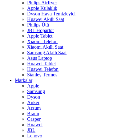
Philips Airfryer
Apple Kulaklık
Dyson Hava Temizleyici
Huawei Akıllı Saat
Philips Ütü
JBL Hoparlör
Apple Tablet
Xiaomi Telefon
Xiaomi Akıllı Saat
Samsung Akıllı Saat
Asus Laptop
Huawei Tablet
Huawei Telefon
Stanley Termos
Markalar
Apple
Samsung
Dyson
Anker
Arzum
Braun
Casper
Huawei
JBL
Lenovo