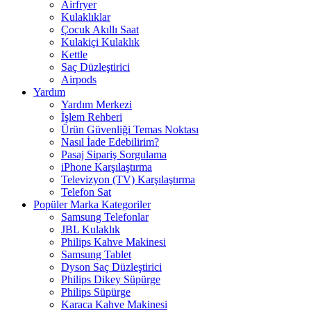
Airfryer
Kulaklıklar
Çocuk Akıllı Saat
Kulakiçi Kulaklık
Kettle
Saç Düzleştirici
Airpods
Yardım
Yardım Merkezi
İşlem Rehberi
Ürün Güvenliği Temas Noktası
Nasıl İade Edebilirim?
Pasaj Sipariş Sorgulama
iPhone Karşılaştırma
Televizyon (TV) Karşılaştırma
Telefon Sat
Popüler Marka Kategoriler
Samsung Telefonlar
JBL Kulaklık
Philips Kahve Makinesi
Samsung Tablet
Dyson Saç Düzleştirici
Philips Dikey Süpürge
Philips Süpürge
Karaca Kahve Makinesi