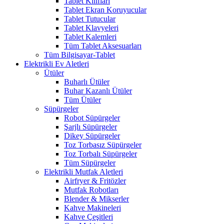
Tablet Kılıfları
Tablet Ekran Koruyucular
Tablet Tutucular
Tablet Klavyeleri
Tablet Kalemleri
Tüm Tablet Aksesuarları
Tüm Bilgisayar-Tablet
Elektrikli Ev Aletleri
Ütüler
Buharlı Ütüler
Buhar Kazanlı Ütüler
Tüm Ütüler
Süpürgeler
Robot Süpürgeler
Şarjlı Süpürgeler
Dikey Süpürgeler
Toz Torbasız Süpürgeler
Toz Torbalı Süpürgeler
Tüm Süpürgeler
Elektrikli Mutfak Aletleri
Airfryer & Fritözler
Mutfak Robotları
Blender & Mikserler
Kahve Makineleri
Kahve Çeşitleri