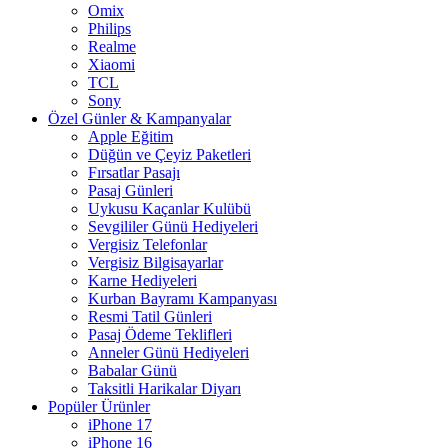
Omix
Philips
Realme
Xiaomi
TCL
Sony
Özel Günler & Kampanyalar
Apple Eğitim
Düğün ve Çeyiz Paketleri
Fırsatlar Pasajı
Pasaj Günleri
Uykusu Kaçanlar Kulübü
Sevgililer Günü Hediyeleri
Vergisiz Telefonlar
Vergisiz Bilgisayarlar
Karne Hediyeleri
Kurban Bayramı Kampanyası
Resmi Tatil Günleri
Pasaj Ödeme Teklifleri
Anneler Günü Hediyeleri
Babalar Günü
Taksitli Harikalar Diyarı
Popüler Ürünler
iPhone 17
iPhone 16