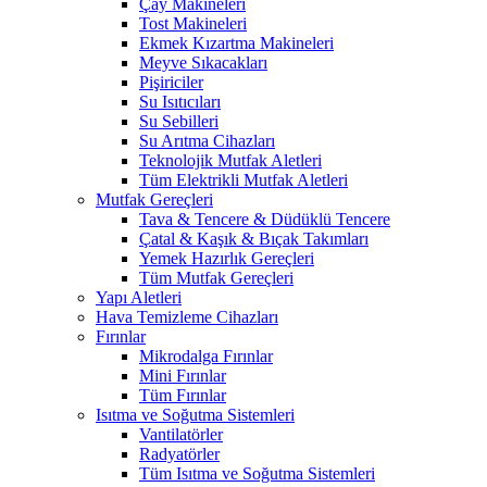
Çay Makineleri
Tost Makineleri
Ekmek Kızartma Makineleri
Meyve Sıkacakları
Pişiriciler
Su Isıtıcıları
Su Sebilleri
Su Arıtma Cihazları
Teknolojik Mutfak Aletleri
Tüm Elektrikli Mutfak Aletleri
Mutfak Gereçleri
Tava & Tencere & Düdüklü Tencere
Çatal & Kaşık & Bıçak Takımları
Yemek Hazırlık Gereçleri
Tüm Mutfak Gereçleri
Yapı Aletleri
Hava Temizleme Cihazları
Fırınlar
Mikrodalga Fırınlar
Mini Fırınlar
Tüm Fırınlar
Isıtma ve Soğutma Sistemleri
Vantilatörler
Radyatörler
Tüm Isıtma ve Soğutma Sistemleri