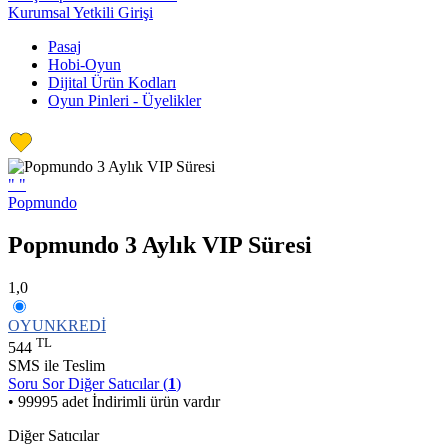
Kurumsal Yetkili Girişi
Pasaj
Hobi-Oyun
Dijital Ürün Kodları
Oyun Pinleri - Üyelikler
"
"
Popmundo
Popmundo 3 Aylık VIP Süresi
1,0
OYUNKREDİ
TL
544
SMS ile Teslim
Soru Sor
Diğer Satıcılar (
1
)
• 99995 adet İndirimli ürün vardır
Diğer Satıcılar