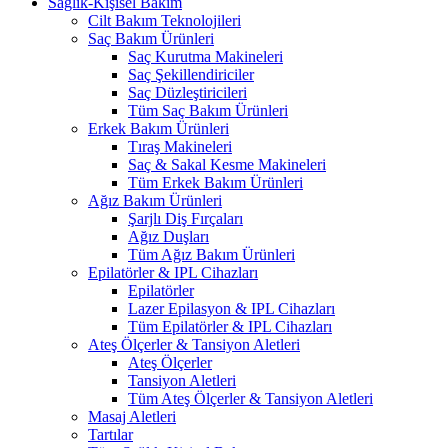
Sağlık-Kişisel Bakım
Cilt Bakım Teknolojileri
Saç Bakım Ürünleri
Saç Kurutma Makineleri
Saç Şekillendiriciler
Saç Düzleştiricileri
Tüm Saç Bakım Ürünleri
Erkek Bakım Ürünleri
Tıraş Makineleri
Saç & Sakal Kesme Makineleri
Tüm Erkek Bakım Ürünleri
Ağız Bakım Ürünleri
Şarjlı Diş Fırçaları
Ağız Duşları
Tüm Ağız Bakım Ürünleri
Epilatörler & IPL Cihazları
Epilatörler
Lazer Epilasyon & IPL Cihazları
Tüm Epilatörler & IPL Cihazları
Ateş Ölçerler & Tansiyon Aletleri
Ateş Ölçerler
Tansiyon Aletleri
Tüm Ateş Ölçerler & Tansiyon Aletleri
Masaj Aletleri
Tartılar