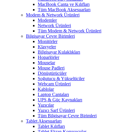
MacBook Çanta ve Kılıfları
Tüm MacBook Aksesuarları
Modem & Network Ürünleri
Modemler
Network Ürünleri
Tüm Modem & Network Ürünleri
Bilgisayar Çevre Birimleri
Monitörler
Klavyeler
BiIgisayar Kulaklıkları
Hoparlörler
Mouselar
Mouse Padleri
Dönüştürücüler
Soğutucu & Yükselticiler
Webcam Ürünleri
Kablolar
Laptop Çantaları
UPS & Güç Kaynakları
Yazıcılar
Yazıcı Sarf Ürünleri
Tüm Bilgisayar Çevre Birimleri
Tablet Aksesuarları
Tablet Kılıfları
Tablet Ekran Koruyucular