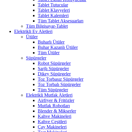
Tablet Tutucular
Tablet Klavyeleri
Tablet Kalemleri
Tüm Tablet Aksesuarları
Tüm Bilgisayar-Tablet
Elektrikli Ev Aletleri
Ütüler
Buharlı Ütüler
Buhar Kazanlı Ütüler
Tüm Ütüler
Süpürgeler
Robot Süpürgeler
Şarjlı Süpürgeler
Dikey Süpürgeler
Toz Torbasız Süpürgeler
Toz Torbalı Süpürgeler
Tüm Süpürgeler
Elektrikli Mutfak Aletleri
Airfryer & Fritözler
Mutfak Robotları
Blender & Mikserler
Kahve Makineleri
Kahve Çeşitleri
Çay Makineleri