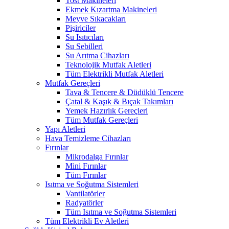
Tost Makineleri
Ekmek Kızartma Makineleri
Meyve Sıkacakları
Pişiriciler
Su Isıtıcıları
Su Sebilleri
Su Arıtma Cihazları
Teknolojik Mutfak Aletleri
Tüm Elektrikli Mutfak Aletleri
Mutfak Gereçleri
Tava & Tencere & Düdüklü Tencere
Çatal & Kaşık & Bıçak Takımları
Yemek Hazırlık Gereçleri
Tüm Mutfak Gereçleri
Yapı Aletleri
Hava Temizleme Cihazları
Fırınlar
Mikrodalga Fırınlar
Mini Fırınlar
Tüm Fırınlar
Isıtma ve Soğutma Sistemleri
Vantilatörler
Radyatörler
Tüm Isıtma ve Soğutma Sistemleri
Tüm Elektrikli Ev Aletleri