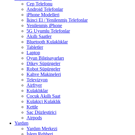
Cep Telefonu
Android Telefonlar
iPhone Modelleri
İkinci El / Yenilenmiş Telefonlar
Yenilenmiş iPhone
5G Uyumlu Telefonlar
Akıllı Saatler
Bluetooth Kulaklıklar
Tabletler
Laptop
Oyun Bilgisayarları
Dikey Süpürgeler
Robot Süpürgeler
Kahve Makineleri
Televizyon
Airfryer
Kulaklıklar
Çocuk Akıllı Saat
Kulakiçi Kulaklık
Kettle
Saç Düzleştirici
Airpods
Yardım
Yardım Merkezi
İşlem Rehberi