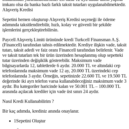
imkanı olsa da banka bazlı farklı taksit tutarları uygulanabilmektedir.
Alışveriş Kredisi
Sepetini hemen oluşturup Alışveriş Kredisi seçeneği ile ödeme
adımında taksitlendirebilir, hızlı, kolay ve güvenli bir şekilde
işlemlerini gerçekleştirebilirsin.
Paycell Alışveriş Limiti ürününde kredi Turkcell Finansman A.Ş.
(Financell) tarafından tahsis edilmektedir. Krediye ilişkin vade, taksit
tutarı, taksit adedi ve faiz oranı Financell tarafından belirlenir. Vade
ve taksit tutarları tek bir ürün üzerinden hesaplanmış olup sepetteki
tutar üzerinden değişiklik gösterebilir. Maksimum vade
bilgisayarlarda 12, tabletlerde 6 aydır. 20.000 TL ve altındaki cep
telefonlarında maksimum vade 12 ay, 20.000 TL üzerindeki cep
telefonlarında 3 aydır. Örneğin, sepetinizde 22.600 TL ve 19.500 TL
değerinde iki ayrı telefon varsa kullanabileceğiniz maksimum vade 3
aydır. Bu kategoriler haricinde kalan ve 50.001 TL – 100.000 TL
arasında açılacak krediler için vade üst sınırı 24 aydır.
Nasıl Kredi Kullanabilirim ?
Bir kaç adımda, krediniz anında onaylanır.
1
Sepetini Oluştur