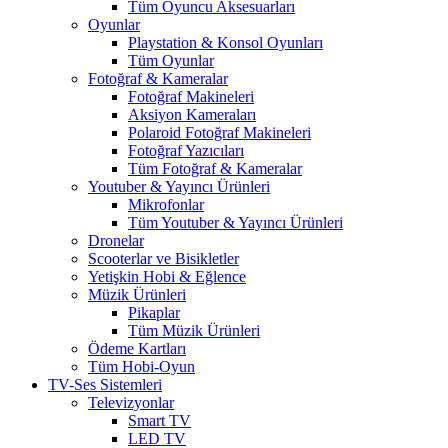
Tüm Oyuncu Aksesuarları
Oyunlar
Playstation & Konsol Oyunları
Tüm Oyunlar
Fotoğraf & Kameralar
Fotoğraf Makineleri
Aksiyon Kameraları
Polaroid Fotoğraf Makineleri
Fotoğraf Yazıcıları
Tüm Fotoğraf & Kameralar
Youtuber & Yayıncı Ürünleri
Mikrofonlar
Tüm Youtuber & Yayıncı Ürünleri
Dronelar
Scooterlar ve Bisikletler
Yetişkin Hobi & Eğlence
Müzik Ürünleri
Pikaplar
Tüm Müzik Ürünleri
Ödeme Kartları
Tüm Hobi-Oyun
TV-Ses Sistemleri
Televizyonlar
Smart TV
LED TV