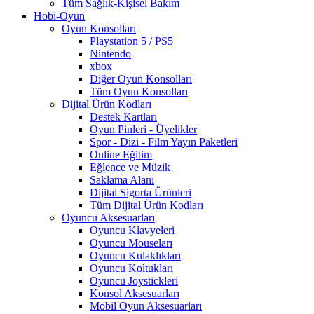
Tüm Sağlık-Kişisel Bakım
Hobi-Oyun
Oyun Konsolları
Playstation 5 / PS5
Nintendo
xbox
Diğer Oyun Konsolları
Tüm Oyun Konsolları
Dijital Ürün Kodları
Destek Kartları
Oyun Pinleri - Üyelikler
Spor - Dizi - Film Yayın Paketleri
Online Eğitim
Eğlence ve Müzik
Saklama Alanı
Dijital Sigorta Ürünleri
Tüm Dijital Ürün Kodları
Oyuncu Aksesuarları
Oyuncu Klavyeleri
Oyuncu Mouseları
Oyuncu Kulaklıkları
Oyuncu Koltukları
Oyuncu Joystickleri
Konsol Aksesuarları
Mobil Oyun Aksesuarları