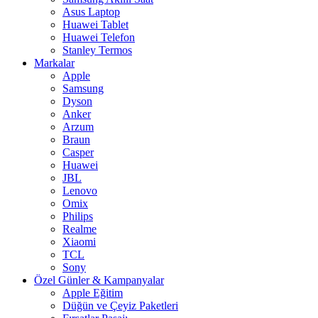
Asus Laptop
Huawei Tablet
Huawei Telefon
Stanley Termos
Markalar
Apple
Samsung
Dyson
Anker
Arzum
Braun
Casper
Huawei
JBL
Lenovo
Omix
Philips
Realme
Xiaomi
TCL
Sony
Özel Günler & Kampanyalar
Apple Eğitim
Düğün ve Çeyiz Paketleri