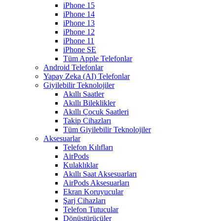
iPhone 15
iPhone 14
iPhone 13
iPhone 12
iPhone 11
iPhone SE
Tüm Apple Telefonlar
Android Telefonlar
Yapay Zeka (AI) Telefonlar
Giyilebilir Teknolojiler
Akıllı Saatler
Akıllı Bileklikler
Akıllı Çocuk Saatleri
Takip Cihazları
Tüm Giyilebilir Teknolojiler
Aksesuarlar
Telefon Kılıfları
AirPods
Kulaklıklar
Akıllı Saat Aksesuarları
AirPods Aksesuarları
Ekran Koruyucular
Şarj Cihazları
Telefon Tutucular
Dönüştürücüler