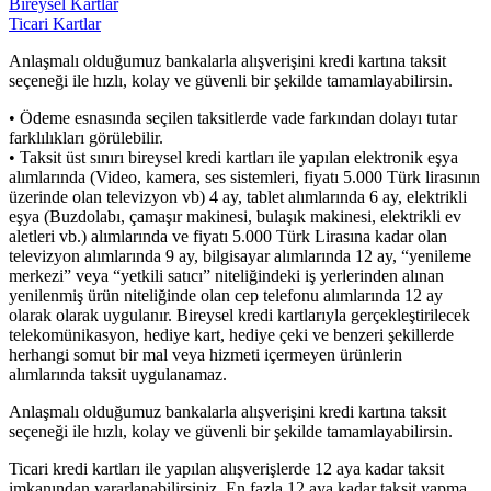
Bireysel Kartlar
Ticari Kartlar
Anlaşmalı olduğumuz bankalarla alışverişini kredi kartına taksit
seçeneği ile hızlı, kolay ve güvenli bir şekilde tamamlayabilirsin.
• Ödeme esnasında seçilen taksitlerde vade farkından dolayı tutar
farklılıkları görülebilir.
• Taksit üst sınırı bireysel kredi kartları ile yapılan elektronik eşya
alımlarında (Video, kamera, ses sistemleri, fiyatı 5.000 Türk lirasının
üzerinde olan televizyon vb) 4 ay, tablet alımlarında 6 ay, elektrikli
eşya (Buzdolabı, çamaşır makinesi, bulaşık makinesi, elektrikli ev
aletleri vb.) alımlarında ve fiyatı 5.000 Türk Lirasına kadar olan
televizyon alımlarında 9 ay, bilgisayar alımlarında 12 ay, “yenileme
merkezi” veya “yetkili satıcı” niteliğindeki iş yerlerinden alınan
yenilenmiş ürün niteliğinde olan cep telefonu alımlarında 12 ay
olarak olarak uygulanır. Bireysel kredi kartlarıyla gerçekleştirilecek
telekomünikasyon, hediye kart, hediye çeki ve benzeri şekillerde
herhangi somut bir mal veya hizmeti içermeyen ürünlerin
alımlarında taksit uygulanamaz.
Anlaşmalı olduğumuz bankalarla alışverişini kredi kartına taksit
seçeneği ile hızlı, kolay ve güvenli bir şekilde tamamlayabilirsin.
Ticari kredi kartları ile yapılan alışverişlerde 12 aya kadar taksit
imkanından yararlanabilirsiniz. En fazla 12 aya kadar taksit yapma