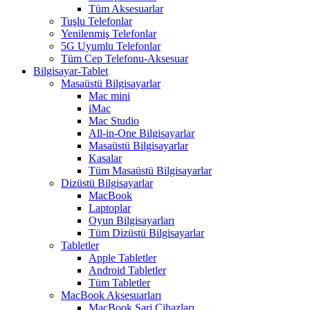
Tüm Aksesuarlar
Tuşlu Telefonlar
Yenilenmiş Telefonlar
5G Uyumlu Telefonlar
Tüm Cep Telefonu-Aksesuar
Bilgisayar-Tablet
Masaüstü Bilgisayarlar
Mac mini
iMac
Mac Studio
All-in-One Bilgisayarlar
Masaüstü Bilgisayarlar
Kasalar
Tüm Masaüstü Bilgisayarlar
Dizüstü Bilgisayarlar
MacBook
Laptoplar
Oyun Bilgisayarları
Tüm Dizüstü Bilgisayarlar
Tabletler
Apple Tabletler
Android Tabletler
Tüm Tabletler
MacBook Aksesuarları
MacBook Şarj Cihazları