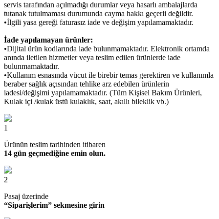
servis tarafından açılmadığı durumlar veya hasarlı ambalajlarda
tutanak tutulmaması durumunda cayma hakkı geçerli değildir.
•İlgili yasa gereği faturasız iade ve değişim yapılamamaktadır.
İade yapılamayan ürünler:
•Dijital ürün kodlarında iade bulunmamaktadır. Elektronik ortamda
anında iletilen hizmetler veya teslim edilen ürünlerde iade
bulunmamaktadır.
•Kullanım esnasında vücut ile birebir temas gerektiren ve kullanımla
beraber sağlık açısından tehlike arz edebilen ürünlerin
iadesi/değişimi yapılamamaktadır. (Tüm Kişisel Bakım Ürünleri,
Kulak içi /kulak üstü kulaklık, saat, akıllı bileklik vb.)
1
Ürünün teslim tarihinden itibaren
14 gün geçmediğine emin olun.
2
Pasaj üzerinde
“Siparişlerim” sekmesine girin