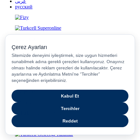
عربى
русский