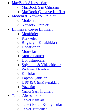
MacBook Aksesuarları
MacBook Şarj Cihazları
MacBook Çanta ve Kılıfları
Modem & Network Ürünleri
Modemler
Network Ürünleri
Bilgisayar Çevre Birimleri
Monitörler
Klavyeler
BiIgisayar Kulaklıkları
Hoparlörler
Mouselar
Mouse Padleri
Dönüştürücüler
Soğutucu & Yükselticiler
Webcam Ürünleri
Kablolar
Laptop Çantaları
UPS & Güç Kaynakları
Yazıcılar
Yazıcı Sarf Ürünleri
Tablet Aksesuarları
Tablet Kılıfları
Tablet Ekran Koruyucular
Tablet Tutucular