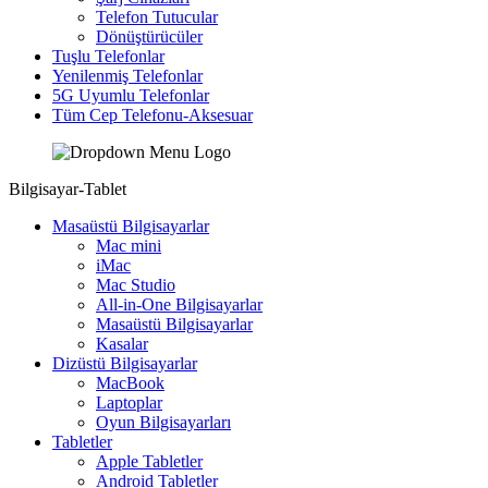
Telefon Tutucular
Dönüştürücüler
Tuşlu Telefonlar
Yenilenmiş Telefonlar
5G Uyumlu Telefonlar
Tüm Cep Telefonu-Aksesuar
Bilgisayar-Tablet
Masaüstü Bilgisayarlar
Mac mini
iMac
Mac Studio
All-in-One Bilgisayarlar
Masaüstü Bilgisayarlar
Kasalar
Dizüstü Bilgisayarlar
MacBook
Laptoplar
Oyun Bilgisayarları
Tabletler
Apple Tabletler
Android Tabletler