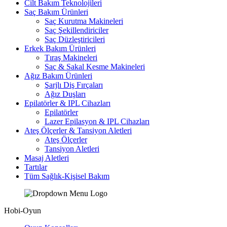
Cilt Bakım Teknolojileri
Saç Bakım Ürünleri
Saç Kurutma Makineleri
Saç Şekillendiriciler
Saç Düzleştiricileri
Erkek Bakım Ürünleri
Tıraş Makineleri
Saç & Sakal Kesme Makineleri
Ağız Bakım Ürünleri
Şarjlı Diş Fırçaları
Ağız Duşları
Epilatörler & IPL Cihazları
Epilatörler
Lazer Epilasyon & IPL Cihazları
Ateş Ölçerler & Tansiyon Aletleri
Ateş Ölçerler
Tansiyon Aletleri
Masaj Aletleri
Tartılar
Tüm Sağlık-Kişisel Bakım
Hobi-Oyun