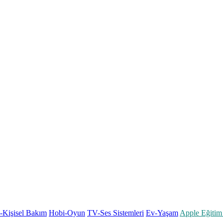
k-Kişisel Bakım
Hobi-Oyun
TV-Ses Sistemleri
Ev-Yaşam
Apple Eğitim