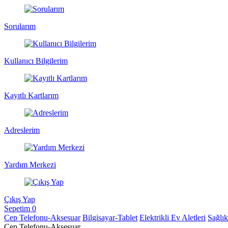
Sorularım
Kullanıcı Bilgilerim
Kayıtlı Kartlarım
Adreslerim
Yardım Merkezi
Çıkış Yap
Sepetim
0
Cep Telefonu-Aksesuar
Bilgisayar-Tablet
Elektrikli Ev Aletleri
Sağlı
Cep Telefonu-Aksesuar