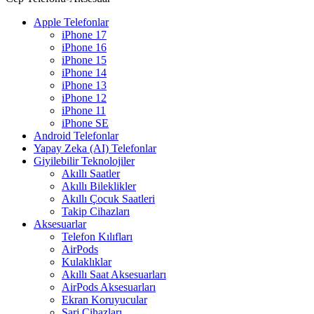
Apple Telefonlar
iPhone 17
iPhone 16
iPhone 15
iPhone 14
iPhone 13
iPhone 12
iPhone 11
iPhone SE
Android Telefonlar
Yapay Zeka (AI) Telefonlar
Giyilebilir Teknolojiler
Akıllı Saatler
Akıllı Bileklikler
Akıllı Çocuk Saatleri
Takip Cihazları
Aksesuarlar
Telefon Kılıfları
AirPods
Kulaklıklar
Akıllı Saat Aksesuarları
AirPods Aksesuarları
Ekran Koruyucular
Şarj Cihazları