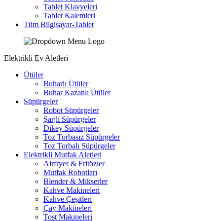
Tablet Klavyeleri
Tablet Kalemleri
Tüm Bilgisayar-Tablet
Elektrikli Ev Aletleri
Ütüler
Buharlı Ütüler
Buhar Kazanlı Ütüler
Süpürgeler
Robot Süpürgeler
Şarjlı Süpürgeler
Dikey Süpürgeler
Toz Torbasız Süpürgeler
Toz Torbalı Süpürgeler
Elektrikli Mutfak Aletleri
Airfryer & Fritözler
Mutfak Robotları
Blender & Mikserler
Kahve Makineleri
Kahve Çeşitleri
Çay Makineleri
Tost Makineleri