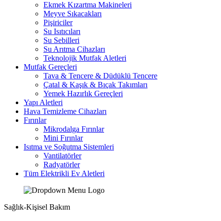
Ekmek Kızartma Makineleri
Meyve Sıkacakları
Pişiriciler
Su Isıtıcıları
Su Sebilleri
Su Arıtma Cihazları
Teknolojik Mutfak Aletleri
Mutfak Gereçleri
Tava & Tencere & Düdüklü Tencere
Çatal & Kaşık & Bıçak Takımları
Yemek Hazırlık Gereçleri
Yapı Aletleri
Hava Temizleme Cihazları
Fırınlar
Mikrodalga Fırınlar
Mini Fırınlar
Isıtma ve Soğutma Sistemleri
Vantilatörler
Radyatörler
Tüm Elektrikli Ev Aletleri
Sağlık-Kişisel Bakım