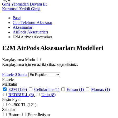
Giriş Yapmadan Devam Et
Kurumsal Yetkili Girişi
Pasaj
Cep Telefonu-Aksesuar
Aksesuarlar
AirPods Aksesuarları
E2M AirPods Aksesuarları
E2M AirPods Aksesuarları Modelleri
Karşılaştırma Modu
Karşılaştırma için en az iki cihaz seçmelisiniz.
Filtrele
0
Sırala
Filtrele
Markalar
E2M (
129
)
Cellularline (
1
)
Emsan (
1
)
Momax (
1
)
REDBULL (
8
)
Uniq (
8
)
Peşin Fiyat
0 - 500 TL (
121
)
Satıcılar
Bistore
Emre İletişim