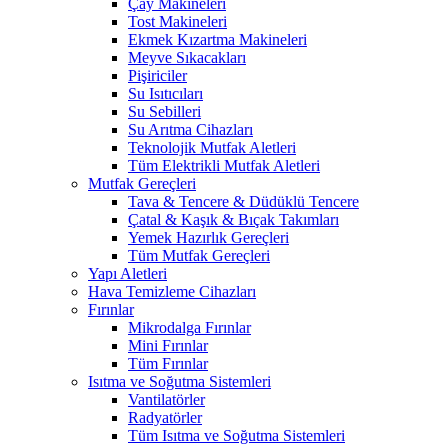
Çay Makineleri
Tost Makineleri
Ekmek Kızartma Makineleri
Meyve Sıkacakları
Pişiriciler
Su Isıtıcıları
Su Sebilleri
Su Arıtma Cihazları
Teknolojik Mutfak Aletleri
Tüm Elektrikli Mutfak Aletleri
Mutfak Gereçleri
Tava & Tencere & Düdüklü Tencere
Çatal & Kaşık & Bıçak Takımları
Yemek Hazırlık Gereçleri
Tüm Mutfak Gereçleri
Yapı Aletleri
Hava Temizleme Cihazları
Fırınlar
Mikrodalga Fırınlar
Mini Fırınlar
Tüm Fırınlar
Isıtma ve Soğutma Sistemleri
Vantilatörler
Radyatörler
Tüm Isıtma ve Soğutma Sistemleri