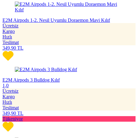
E2M Airpods 1-2. Nesil Uyumlu Doraemon Mavi Kılıf
Ücretsiz
Kargo
Hızlı
Teslimat
349,90
TL
E2M Airpods 3 Bulldog Kılıf
1,0
Ücretsiz
Kargo
Hızlı
Teslimat
349,90
TL
Tükeniyor