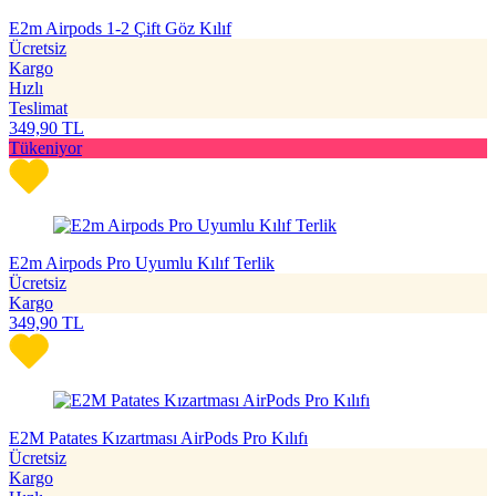
E2m Airpods 1-2 Çift Göz Kılıf
Ücretsiz
Kargo
Hızlı
Teslimat
349,90
TL
Tükeniyor
E2m Airpods Pro Uyumlu Kılıf Terlik
Ücretsiz
Kargo
349,90
TL
E2M Patates Kızartması AirPods Pro Kılıfı
Ücretsiz
Kargo