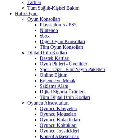
Tartılar
Tüm Sağlık-Kişisel Bakım
Hobi-Oyun
Oyun Konsolları
Playstation 5 / PS5
Nintendo
xbox
Diğer Oyun Konsolları
Tüm Oyun Konsolları
Dijital Ürün Kodları
Destek Kartları
Oyun Pinleri - Üyelikler
Spor - Dizi - Film Yayın Paketleri
Online Eğitim
Eğlence ve Müzik
Saklama Alanı
Dijital Sigorta Ürünleri
Tüm Dijital Ürün Kodları
Oyuncu Aksesuarları
Oyuncu Klavyeleri
Oyuncu Mouseları
Oyuncu Kulaklıkları
Oyuncu Koltukları
Oyuncu Joystickleri
Konsol Aksesuarları