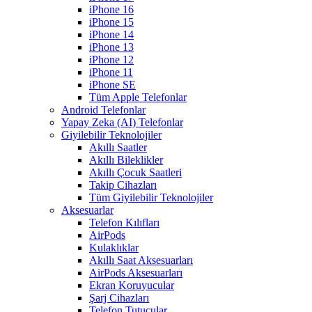
iPhone 16
iPhone 15
iPhone 14
iPhone 13
iPhone 12
iPhone 11
iPhone SE
Tüm Apple Telefonlar
Android Telefonlar
Yapay Zeka (AI) Telefonlar
Giyilebilir Teknolojiler
Akıllı Saatler
Akıllı Bileklikler
Akıllı Çocuk Saatleri
Takip Cihazları
Tüm Giyilebilir Teknolojiler
Aksesuarlar
Telefon Kılıfları
AirPods
Kulaklıklar
Akıllı Saat Aksesuarları
AirPods Aksesuarları
Ekran Koruyucular
Şarj Cihazları
Telefon Tutucular