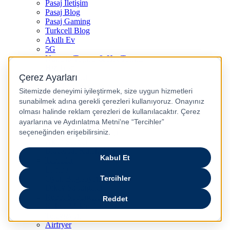
Pasaj İletişim
Pasaj Blog
Pasaj Gaming
Turkcell Blog
Akıllı Ev
5G
Numara Taşıma & Hat Taşıma
Hız Testi
Popüler Kategoriler
Cep Telefonu
Android Telefonlar
iPhone Modelleri
İkinci El / Yenilenmiş Telefonlar
Yenilenmiş iPhone
5G Uyumlu Telefonlar
Akıllı Saatler
Bluetooth Kulaklıklar
Tabletler
Laptop
Oyun Bilgisayarları
Dikey Süpürgeler
Robot Süpürgeler
Kahve Makineleri
Televizyon
Airfryer