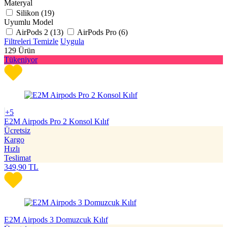
Materyal
Silikon (
19
)
Uyumlu Model
AirPods 2 (
13
)
AirPods Pro (
6
)
Filtreleri Temizle
Uygula
129
Ürün
Tükeniyor
+5
E2M Airpods Pro 2 Konsol Kılıf
Ücretsiz
Kargo
Hızlı
Teslimat
349,90
TL
E2M Airpods 3 Domuzcuk Kılıf