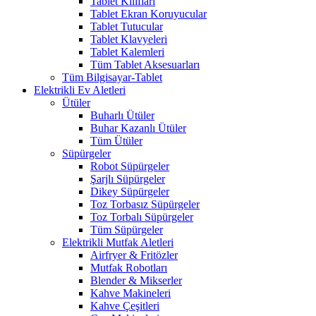
Tablet Kılıfları
Tablet Ekran Koruyucular
Tablet Tutucular
Tablet Klavyeleri
Tablet Kalemleri
Tüm Tablet Aksesuarları
Tüm Bilgisayar-Tablet
Elektrikli Ev Aletleri
Ütüler
Buharlı Ütüler
Buhar Kazanlı Ütüler
Tüm Ütüler
Süpürgeler
Robot Süpürgeler
Şarjlı Süpürgeler
Dikey Süpürgeler
Toz Torbasız Süpürgeler
Toz Torbalı Süpürgeler
Tüm Süpürgeler
Elektrikli Mutfak Aletleri
Airfryer & Fritözler
Mutfak Robotları
Blender & Mikserler
Kahve Makineleri
Kahve Çeşitleri