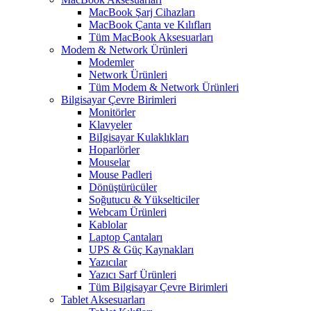
MacBook Şarj Cihazları
MacBook Çanta ve Kılıfları
Tüm MacBook Aksesuarları
Modem & Network Ürünleri
Modemler
Network Ürünleri
Tüm Modem & Network Ürünleri
Bilgisayar Çevre Birimleri
Monitörler
Klavyeler
BiIgisayar Kulaklıkları
Hoparlörler
Mouselar
Mouse Padleri
Dönüştürücüler
Soğutucu & Yükselticiler
Webcam Ürünleri
Kablolar
Laptop Çantaları
UPS & Güç Kaynakları
Yazıcılar
Yazıcı Sarf Ürünleri
Tüm Bilgisayar Çevre Birimleri
Tablet Aksesuarları