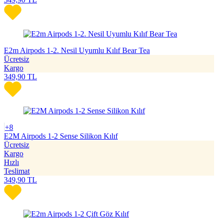
E2m Airpods 1-2. Nesil Uyumlu Kılıf Bear Tea
Ücretsiz
Kargo
349,90
TL
+8
E2M Airpods 1-2 Sense Silikon Kılıf
Ücretsiz
Kargo
Hızlı
Teslimat
349,90
TL