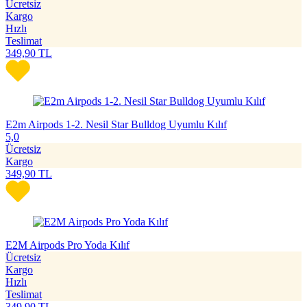
Ücretsiz
Kargo
Hızlı
Teslimat
349,90
TL
E2m Airpods 1-2. Nesil Star Bulldog Uyumlu Kılıf
5,0
Ücretsiz
Kargo
349,90
TL
E2M Airpods Pro Yoda Kılıf
Ücretsiz
Kargo
Hızlı
Teslimat
349,90
TL