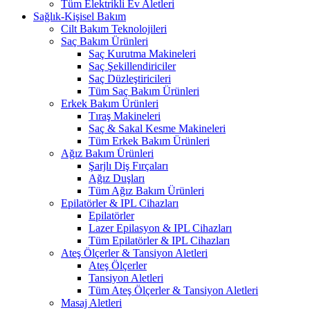
Tüm Elektrikli Ev Aletleri
Sağlık-Kişisel Bakım
Cilt Bakım Teknolojileri
Saç Bakım Ürünleri
Saç Kurutma Makineleri
Saç Şekillendiriciler
Saç Düzleştiricileri
Tüm Saç Bakım Ürünleri
Erkek Bakım Ürünleri
Tıraş Makineleri
Saç & Sakal Kesme Makineleri
Tüm Erkek Bakım Ürünleri
Ağız Bakım Ürünleri
Şarjlı Diş Fırçaları
Ağız Duşları
Tüm Ağız Bakım Ürünleri
Epilatörler & IPL Cihazları
Epilatörler
Lazer Epilasyon & IPL Cihazları
Tüm Epilatörler & IPL Cihazları
Ateş Ölçerler & Tansiyon Aletleri
Ateş Ölçerler
Tansiyon Aletleri
Tüm Ateş Ölçerler & Tansiyon Aletleri
Masaj Aletleri