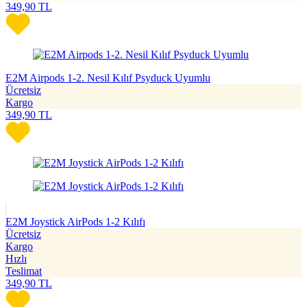
349,90
TL
E2M Airpods 1-2. Nesil Kılıf Psyduck Uyumlu
Ücretsiz
Kargo
349,90
TL
E2M Joystick AirPods 1-2 Kılıfı
Ücretsiz
Kargo
Hızlı
Teslimat
349,90
TL