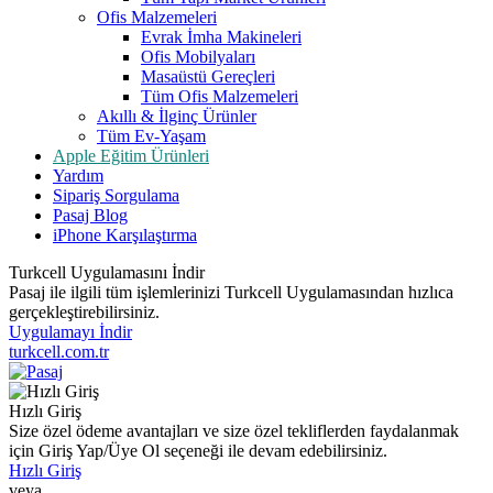
Ofis Malzemeleri
Evrak İmha Makineleri
Ofis Mobilyaları
Masaüstü Gereçleri
Tüm Ofis Malzemeleri
Akıllı & İlginç Ürünler
Tüm Ev-Yaşam
Apple Eğitim Ürünleri
Yardım
Sipariş Sorgulama
Pasaj Blog
iPhone Karşılaştırma
Turkcell Uygulamasını İndir
Pasaj ile ilgili tüm işlemlerinizi Turkcell Uygulamasından hızlıca
gerçekleştirebilirsiniz.
Uygulamayı İndir
turkcell.com.tr
Hızlı Giriş
Size özel ödeme avantajları ve size özel tekliflerden faydalanmak
için Giriş Yap/Üye Ol seçeneği ile devam edebilirsiniz.
Hızlı Giriş
veya