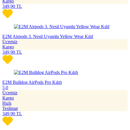
Kargo
349,90
TL
E2M Airpods 3. Nesil Uyumlu Yellow Wear Kılıf
Ücretsiz
Kargo
349,90
TL
E2M Bulldog AirPods Pro Kılıfı
5,0
Ücretsiz
Kargo
Hızlı
Teslimat
349,90
TL