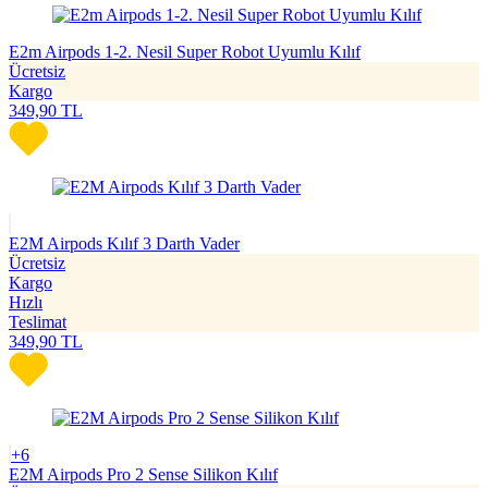
E2m Airpods 1-2. Nesil Super Robot Uyumlu Kılıf
Ücretsiz
Kargo
349,90
TL
E2M Airpods Kılıf 3 Darth Vader
Ücretsiz
Kargo
Hızlı
Teslimat
349,90
TL
+6
E2M Airpods Pro 2 Sense Silikon Kılıf