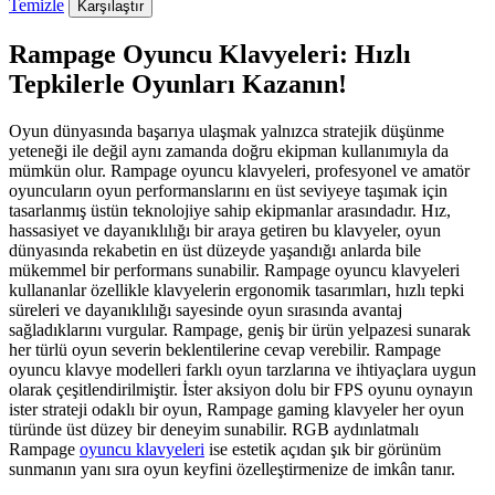
Temizle
Karşılaştır
Rampage Oyuncu Klavyeleri: Hızlı
Tepkilerle Oyunları Kazanın!
Oyun dünyasında başarıya ulaşmak yalnızca stratejik düşünme
yeteneği ile değil aynı zamanda doğru ekipman kullanımıyla da
mümkün olur. Rampage oyuncu klavyeleri, profesyonel ve amatör
oyuncuların oyun performanslarını en üst seviyeye taşımak için
tasarlanmış üstün teknolojiye sahip ekipmanlar arasındadır. Hız,
hassasiyet ve dayanıklılığı bir araya getiren bu klavyeler, oyun
dünyasında rekabetin en üst düzeyde yaşandığı anlarda bile
mükemmel bir performans sunabilir. Rampage oyuncu klavyeleri
kullananlar özellikle klavyelerin ergonomik tasarımları, hızlı tepki
süreleri ve dayanıklılığı sayesinde oyun sırasında avantaj
sağladıklarını vurgular. Rampage, geniş bir ürün yelpazesi sunarak
her türlü oyun severin beklentilerine cevap verebilir. Rampage
oyuncu klavye modelleri farklı oyun tarzlarına ve ihtiyaçlara uygun
olarak çeşitlendirilmiştir. İster aksiyon dolu bir FPS oyunu oynayın
ister strateji odaklı bir oyun, Rampage gaming klavyeler her oyun
türünde üst düzey bir deneyim sunabilir. RGB aydınlatmalı
Rampage
oyuncu klavyeleri
ise estetik açıdan şık bir görünüm
sunmanın yanı sıra oyun keyfini özelleştirmenize de imkân tanır.