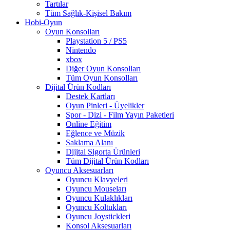
Tartılar
Tüm Sağlık-Kişisel Bakım
Hobi-Oyun
Oyun Konsolları
Playstation 5 / PS5
Nintendo
xbox
Diğer Oyun Konsolları
Tüm Oyun Konsolları
Dijital Ürün Kodları
Destek Kartları
Oyun Pinleri - Üyelikler
Spor - Dizi - Film Yayın Paketleri
Online Eğitim
Eğlence ve Müzik
Saklama Alanı
Dijital Sigorta Ürünleri
Tüm Dijital Ürün Kodları
Oyuncu Aksesuarları
Oyuncu Klavyeleri
Oyuncu Mouseları
Oyuncu Kulaklıkları
Oyuncu Koltukları
Oyuncu Joystickleri
Konsol Aksesuarları