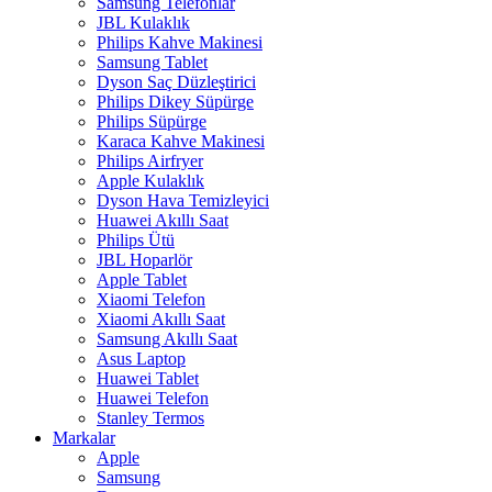
Samsung Telefonlar
JBL Kulaklık
Philips Kahve Makinesi
Samsung Tablet
Dyson Saç Düzleştirici
Philips Dikey Süpürge
Philips Süpürge
Karaca Kahve Makinesi
Philips Airfryer
Apple Kulaklık
Dyson Hava Temizleyici
Huawei Akıllı Saat
Philips Ütü
JBL Hoparlör
Apple Tablet
Xiaomi Telefon
Xiaomi Akıllı Saat
Samsung Akıllı Saat
Asus Laptop
Huawei Tablet
Huawei Telefon
Stanley Termos
Markalar
Apple
Samsung