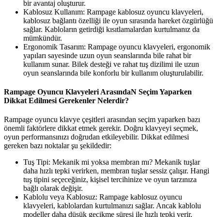
bir avantaj oluşturur.
Kablosuz Kullanım: Rampage kablosuz oyuncu klavyeleri,
kablosuz bağlantı özelliği ile oyun sırasında hareket özgürlüğü
sağlar. Kabloların getirdiği kısıtlamalardan kurtulmanız da
mümkündür.
Ergonomik Tasarım: Rampage oyuncu klavyeleri, ergonomik
yapıları sayesinde uzun oyun seanslarında bile rahat bir
kullanım sunar. Bilek desteği ve rahat tuş dizilimi ile uzun
oyun seanslarında bile konforlu bir kullanım oluşturulabilir.
Rampage Oyuncu Klavyeleri ArasındaN Seçim Yaparken
Dikkat Edilmesi Gerekenler Nelerdir?
Rampage oyuncu klavye çeşitleri arasından seçim yaparken bazı
önemli faktörlere dikkat etmek gerekir. Doğru klavyeyi seçmek,
oyun performansınızı doğrudan etkileyebilir. Dikkat edilmesi
gereken bazı noktalar şu şekildedir:
Tuş Tipi: Mekanik mi yoksa membran mı? Mekanik tuşlar
daha hızlı tepki verirken, membran tuşlar sessiz çalışır. Hangi
tuş tipini seçeceğiniz, kişisel tercihinize ve oyun tarzınıza
bağlı olarak değişir.
Kablolu veya Kablosuz: Rampage kablosuz oyuncu
klavyeleri, kablolardan kurtulmanızı sağlar. Ancak kablolu
modeller daha düşük gecikme süresi ile hızlı tepki verir.