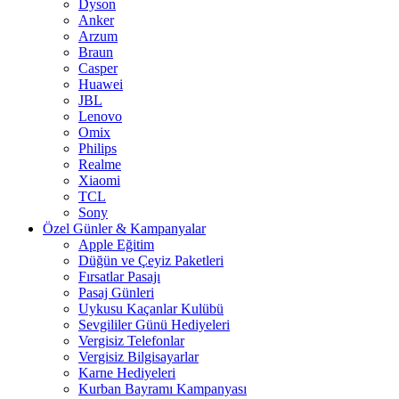
Dyson
Anker
Arzum
Braun
Casper
Huawei
JBL
Lenovo
Omix
Philips
Realme
Xiaomi
TCL
Sony
Özel Günler & Kampanyalar
Apple Eğitim
Düğün ve Çeyiz Paketleri
Fırsatlar Pasajı
Pasaj Günleri
Uykusu Kaçanlar Kulübü
Sevgililer Günü Hediyeleri
Vergisiz Telefonlar
Vergisiz Bilgisayarlar
Karne Hediyeleri
Kurban Bayramı Kampanyası