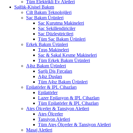
Tüm Elektrikli Ev Aletleri
Sağlık-Kişisel Bakım
Cilt Bakım Teknolojileri
Saç Bakım Ürünleri
Saç Kurutma Makineleri
Saç Şekillendiriciler
Saç Düzleştiricileri
Tüm Saç Bakım Ürünleri
Erkek Bakım Ürünleri
Tıraş Makineleri
Saç & Sakal Kesme Makineleri
Tüm Erkek Bakım Ürünleri
Ağız Bakım Ürünleri
Şarjlı Diş Fırçaları
Ağız Duşları
Tüm Ağız Bakım Ürünleri
Epilatörler & IPL Cihazları
Epilatörler
Lazer Epilasyon & IPL Cihazları
Tüm Epilatörler & IPL Cihazları
Ateş Ölçerler & Tansiyon Aletleri
Ateş Ölçerler
Tansiyon Aletleri
Tüm Ateş Ölçerler & Tansiyon Aletleri
Masaj Aletleri