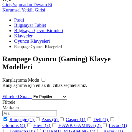
Giriş Yapmadan Devam Et
Kurumsal Yetkili Girişi
Pasaj
Bilgisayar-Tablet
Bilgisayar Çevre Birimleri
Klavyeler
Oyuncu Klavyeleri
Rampage Oyuncu Klavyeleri
Rampage Oyuncu (Gaming) Klavye
Modelleri
Karşılaştırma Modu
Karşılaştırma için en az iki cihaz seçmelisiniz.
Filtrele
0
Sırala
Filtrele
Markalar
Rampage (
1
)
Asus (
6
)
Casper (
1
)
Dell (
1
)
Glorious (
4
)
Havit (
7
)
HAWK GAMING (
2
)
Lecoo (
1
)
Logitech (
10
)
QUANTUM GAMING (
4
)
Razer (
11
)