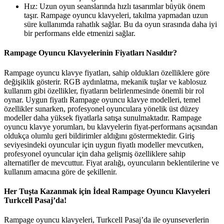
Hız: Uzun oyun seanslarında hızlı tasarımlar büyük önem
taşır. Rampage oyuncu klavyeleri, takılma yapmadan uzun
süre kullanımda rahatlık sağlar. Bu da oyun sırasında daha iyi
bir performans elde etmenizi sağlar.
Rampage Oyuncu Klavyelerinin Fiyatları Nasıldır?
Rampage oyuncu klavye fiyatları, sahip oldukları özelliklere göre
değişiklik gösterir. RGB aydınlatma, mekanik tuşlar ve kablosuz
kullanım gibi özellikler, fiyatların belirlenmesinde önemli bir rol
oynar. Uygun fiyatlı Rampage oyuncu klavye modelleri, temel
özellikler sunarken, profesyonel oyunculara yönelik üst düzey
modeller daha yüksek fiyatlarla satışa sunulmaktadır. Rampage
oyuncu klavye yorumları, bu klavyelerin fiyat-performans açısından
oldukça olumlu geri bildirimler aldığını göstermektedir. Giriş
seviyesindeki oyuncular için uygun fiyatlı modeller mevcutken,
profesyonel oyuncular için daha gelişmiş özelliklere sahip
alternatifler de mevcuttur. Fiyat aralığı, oyuncuların beklentilerine ve
kullanım amacına göre de şekillenir.
Her Tuşta Kazanmak için İdeal Rampage Oyuncu Klavyeleri
Turkcell Pasaj’da!
Rampage oyuncu klavyeleri, Turkcell Pasaj’da ile oyunseverlerin