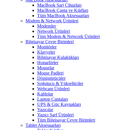
MacBook Şarj Cihazları
MacBook Çanta ve Kılıfları
Tüm MacBook Aksesuarları
Modem & Network Ürünleri
Modemler
Network Ürünleri
Tüm Modem & Network Ürünleri
Bilgisayar Çevre Birimleri
Monitörler
Klavyeler
BiIgisayar Kulaklıkları
Hoparlörler
Mouselar
Mouse Padleri
Dönüştürücüler
Soğutucu & Yükselticiler
Webcam Ürünleri
Kablolar
Laptop Çantaları
UPS & Güç Kaynakları
Yazıcılar
Yazıcı Sarf Ürünleri
Tüm Bilgisayar Çevre Birimleri
Tablet Aksesuarları