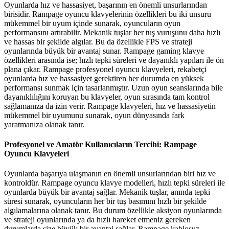
Oyunlarda hız ve hassasiyet, başarının en önemli unsurlarından
birisidir. Rampage oyuncu klavyelerinin özellikleri bu iki unsuru
mükemmel bir uyum içinde sunarak, oyuncuların oyun
performansını artırabilir. Mekanik tuşlar her tuş vuruşunu daha hızlı
ve hassas bir şekilde algılar. Bu da özellikle FPS ve strateji
oyunlarında büyük bir avantaj sunar. Rampage gaming klavye
özellikleri arasında ise; hızlı tepki süreleri ve dayanıklı yapıları ile ön
plana çıkar. Rampage profesyonel oyuncu klavyeleri, rekabetçi
oyunlarda hız ve hassasiyet gerektiren her durumda en yüksek
performansı sunmak için tasarlanmıştır. Uzun oyun seanslarında bile
dayanıklılığını koruyan bu klavyeler, oyun sırasında tam kontrol
sağlamanıza da izin verir. Rampage klavyeleri, hız ve hassasiyetin
mükemmel bir uyumunu sunarak, oyun dünyasında fark
yaratmanıza olanak tanır.
Profesyonel ve Amatör Kullanıcıların Tercihi: Rampage
Oyuncu Klavyeleri
Oyunlarda başarıya ulaşmanın en önemli unsurlarından biri hız ve
kontroldür. Rampage oyuncu klavye modelleri, hızlı tepki süreleri ile
oyunlarda büyük bir avantaj sağlar. Mekanik tuşlar, anında tepki
süresi sunarak, oyuncuların her bir tuş basımını hızlı bir şekilde
algılamalarına olanak tanır. Bu durum özellikle aksiyon oyunlarında
ve strateji oyunlarında ya da hızlı hareket etmeniz gereken
durumlarda size büyük bir avantaj sağlar. Rampage kablosuz