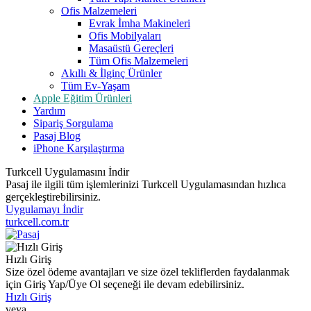
Ofis Malzemeleri
Evrak İmha Makineleri
Ofis Mobilyaları
Masaüstü Gereçleri
Tüm Ofis Malzemeleri
Akıllı & İlginç Ürünler
Tüm Ev-Yaşam
Apple Eğitim Ürünleri
Yardım
Sipariş Sorgulama
Pasaj Blog
iPhone Karşılaştırma
Turkcell Uygulamasını İndir
Pasaj ile ilgili tüm işlemlerinizi Turkcell Uygulamasından hızlıca
gerçekleştirebilirsiniz.
Uygulamayı İndir
turkcell.com.tr
Hızlı Giriş
Size özel ödeme avantajları ve size özel tekliflerden faydalanmak
için Giriş Yap/Üye Ol seçeneği ile devam edebilirsiniz.
Hızlı Giriş
veya