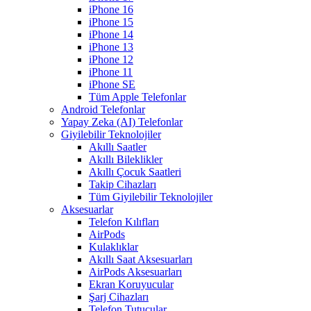
iPhone 16
iPhone 15
iPhone 14
iPhone 13
iPhone 12
iPhone 11
iPhone SE
Tüm Apple Telefonlar
Android Telefonlar
Yapay Zeka (AI) Telefonlar
Giyilebilir Teknolojiler
Akıllı Saatler
Akıllı Bileklikler
Akıllı Çocuk Saatleri
Takip Cihazları
Tüm Giyilebilir Teknolojiler
Aksesuarlar
Telefon Kılıfları
AirPods
Kulaklıklar
Akıllı Saat Aksesuarları
AirPods Aksesuarları
Ekran Koruyucular
Şarj Cihazları
Telefon Tutucular