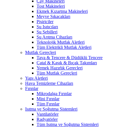
Çay Makineleri
Tost Makineleri
Ekmek Kızartma Makineleri
Meyve Sıkacakları
Pişiriciler
Su Isıtıcıları
Su Sebilleri
Su Arıtma Cihazları
Teknolojik Mutfak Aletleri
Tüm Elektrikli Mutfak Aletleri
Mutfak Gereçleri
Tava & Tencere & Düdüklü Tencere
Çatal & Kaşık & Bıçak Takımları
Yemek Hazırlık Gereçleri
Tüm Mutfak Gereçleri
Yapı Aletleri
Hava Temizleme Cihazları
Fırınlar
Mikrodalga Fırınlar
Mini Fırınlar
Tüm Fırınlar
Isıtma ve Soğutma Sistemleri
Vantilatörler
Radyatörler
Tüm Isıtma ve Soğutma Sistemleri