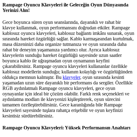
Rampage Oyuncu Klavyeleri ile Geleceğin Oyun Dünyasında
Yerinizi Alın!
Gece boyunca süren oyun seanslarında, dayanıklı ve rahat bir
klavye kullanmak, oyun performansını doğrudan etkiler. Rampage
kablosuz oyuncu klavyeleri, kablosuz bağlantı imkânı sunarak, oyun
sırasında hareket özgürlüğü sağlar. Kablo karmaşasından kurtulmak,
masa düzeninizi daha organize tutmanıza ve oyun sırasında daha
rahat bir deneyim yaşamanıza yardımcı olur. Ayrıca kablosuz
klavyelerin sunduğu hareket özgürlüğü sayesinde uzun saatler
boyunca kablo ile uğraşmadan oyun oynamanın keyfini
çıkarabilirsiniz. Rampage oyuncu klavyeleri kullananlar özellikle
kablosuz modellerin sunduğu; kullanım kolaylığı ve özgürlüğünden
oldukça memnun kalmıştır. Bu
klavyeler
, oyun sırasında kesinti
yaşamadan uzun süre dayanıklı bir performans da sergiler. Özellikle
RGB aydınlatmalı Rampage oyuncu klavyeleri, gece oyun
oynayanlar için ideal bir çözüm olabilir. Farklı renk seçenekleri ve
aydınlatma modları ile klavyenizi kişileştirerek, oyun sürecini
tamamen özelleştirebilirsiniz. Gece karanlığında bile Rampage
klavyeleri sayesinde tuşlara rahatça erişebilir ve oyun keyfinizi
kesintisiz sürdürebilirsiniz.
Rampage Oyuncu Klavyeleri: Yüksek Performansın Anahtarı