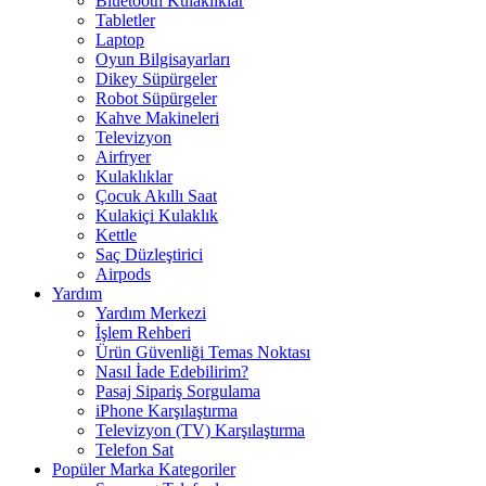
Bluetooth Kulaklıklar
Tabletler
Laptop
Oyun Bilgisayarları
Dikey Süpürgeler
Robot Süpürgeler
Kahve Makineleri
Televizyon
Airfryer
Kulaklıklar
Çocuk Akıllı Saat
Kulakiçi Kulaklık
Kettle
Saç Düzleştirici
Airpods
Yardım
Yardım Merkezi
İşlem Rehberi
Ürün Güvenliği Temas Noktası
Nasıl İade Edebilirim?
Pasaj Sipariş Sorgulama
iPhone Karşılaştırma
Televizyon (TV) Karşılaştırma
Telefon Sat
Popüler Marka Kategoriler