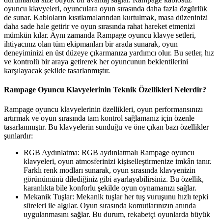
oyuncu klavyeleri, oyunculara oyun sırasında daha fazla özgürlük
de sunar. Kabloların kısıtlamalarından kurtulmak, masa düzeninizi
daha sade hale getirir ve oyun sırasında rahat hareket etmenizi
mümkün kılar. Aynı zamanda Rampage oyuncu klavye setleri,
ihtiyacınız olan tüm ekipmanları bir arada sunarak, oyun
deneyiminizi en üst düzeye çıkarmanıza yardımcı olur. Bu setler, hız
ve kontrolü bir araya getirerek her oyuncunun beklentilerini
karşılayacak şekilde tasarlanmıştır.
Rampage Oyuncu Klavyelerinin Teknik Özellikleri Nelerdir?
Rampage oyuncu klavyelerinin özellikleri, oyun performansınızı
artırmak ve oyun sırasında tam kontrol sağlamanız için özenle
tasarlanmıştır. Bu klavyelerin sunduğu ve öne çıkan bazı özellikler
şunlardır:
RGB Aydınlatma: RGB aydınlatmalı Rampage oyuncu
klavyeleri, oyun atmosferinizi kişiselleştirmenize imkân tanır.
Farklı renk modları sunarak, oyun sırasında klavyenizin
görünümünü dilediğiniz gibi ayarlayabilirsiniz. Bu özellik,
karanlıkta bile konforlu şekilde oyun oynamanızı sağlar.
Mekanik Tuşlar: Mekanik tuşlar her tuş vuruşunu hızlı tepki
süreleri ile algılar. Oyun sırasında komutlarınızın anında
uygulanmasını sağlar. Bu durum, rekabetçi oyunlarda büyük