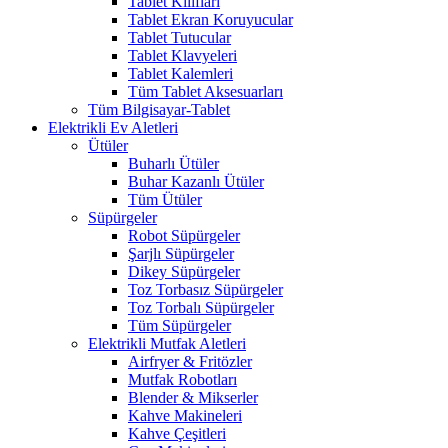
Tablet Kılıfları
Tablet Ekran Koruyucular
Tablet Tutucular
Tablet Klavyeleri
Tablet Kalemleri
Tüm Tablet Aksesuarları
Tüm Bilgisayar-Tablet
Elektrikli Ev Aletleri
Ütüler
Buharlı Ütüler
Buhar Kazanlı Ütüler
Tüm Ütüler
Süpürgeler
Robot Süpürgeler
Şarjlı Süpürgeler
Dikey Süpürgeler
Toz Torbasız Süpürgeler
Toz Torbalı Süpürgeler
Tüm Süpürgeler
Elektrikli Mutfak Aletleri
Airfryer & Fritözler
Mutfak Robotları
Blender & Mikserler
Kahve Makineleri
Kahve Çeşitleri