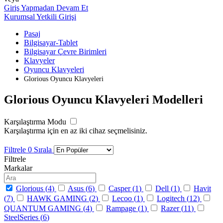
Giriş Yapmadan Devam Et
Kurumsal Yetkili Girişi
Pasaj
Bilgisayar-Tablet
Bilgisayar Çevre Birimleri
Klavyeler
Oyuncu Klavyeleri
Glorious Oyuncu Klavyeleri
Glorious Oyuncu Klavyeleri Modelleri
Karşılaştırma Modu
Karşılaştırma için en az iki cihaz seçmelisiniz.
Filtrele
0
Sırala
Filtrele
Markalar
Glorious (
4
)
Asus (
6
)
Casper (
1
)
Dell (
1
)
Havit
(
7
)
HAWK GAMING (
2
)
Lecoo (
1
)
Logitech (
12
)
QUANTUM GAMING (
4
)
Rampage (
1
)
Razer (
11
)
SteelSeries (
6
)