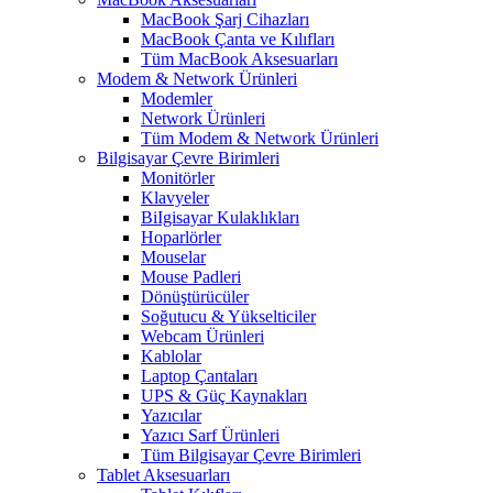
MacBook Şarj Cihazları
MacBook Çanta ve Kılıfları
Tüm MacBook Aksesuarları
Modem & Network Ürünleri
Modemler
Network Ürünleri
Tüm Modem & Network Ürünleri
Bilgisayar Çevre Birimleri
Monitörler
Klavyeler
BiIgisayar Kulaklıkları
Hoparlörler
Mouselar
Mouse Padleri
Dönüştürücüler
Soğutucu & Yükselticiler
Webcam Ürünleri
Kablolar
Laptop Çantaları
UPS & Güç Kaynakları
Yazıcılar
Yazıcı Sarf Ürünleri
Tüm Bilgisayar Çevre Birimleri
Tablet Aksesuarları