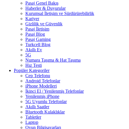
Pasaj Genel Bakış
Haberler & Duyurular
Kurumsal İletişim ve Sürdürürebilirlik
Kariyer
Gizlilik ve Güvenlik
Pasaj İletişim
Pasaj Blog
Pasaj Gaming
Turkcell Blog
Akıllı Ev
5G
Numara Taşıma & Hat Taşıma
Hız Testi
Popüler Kategoriler
Cep Telefonu
Android Telefonlar
iPhone Modelleri
İkinci El / Yenilenmiş Telefonlar
Yenilenmiş iPhone
5G Uyumlu Telefonlar
Akıllı Saatler
Bluetooth Kulaklıklar
Tabletler
Laptop
Oyun Bilgisayarları