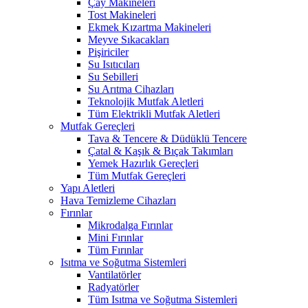
Çay Makineleri
Tost Makineleri
Ekmek Kızartma Makineleri
Meyve Sıkacakları
Pişiriciler
Su Isıtıcıları
Su Sebilleri
Su Arıtma Cihazları
Teknolojik Mutfak Aletleri
Tüm Elektrikli Mutfak Aletleri
Mutfak Gereçleri
Tava & Tencere & Düdüklü Tencere
Çatal & Kaşık & Bıçak Takımları
Yemek Hazırlık Gereçleri
Tüm Mutfak Gereçleri
Yapı Aletleri
Hava Temizleme Cihazları
Fırınlar
Mikrodalga Fırınlar
Mini Fırınlar
Tüm Fırınlar
Isıtma ve Soğutma Sistemleri
Vantilatörler
Radyatörler
Tüm Isıtma ve Soğutma Sistemleri