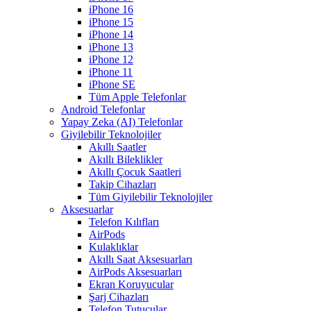
iPhone 16
iPhone 15
iPhone 14
iPhone 13
iPhone 12
iPhone 11
iPhone SE
Tüm Apple Telefonlar
Android Telefonlar
Yapay Zeka (AI) Telefonlar
Giyilebilir Teknolojiler
Akıllı Saatler
Akıllı Bileklikler
Akıllı Çocuk Saatleri
Takip Cihazları
Tüm Giyilebilir Teknolojiler
Aksesuarlar
Telefon Kılıfları
AirPods
Kulaklıklar
Akıllı Saat Aksesuarları
AirPods Aksesuarları
Ekran Koruyucular
Şarj Cihazları
Telefon Tutucular