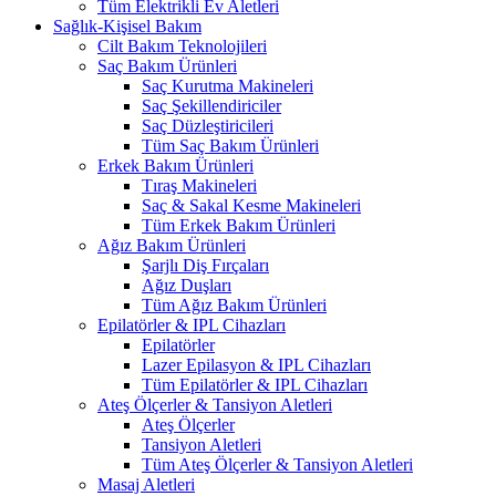
Tüm Elektrikli Ev Aletleri
Sağlık-Kişisel Bakım
Cilt Bakım Teknolojileri
Saç Bakım Ürünleri
Saç Kurutma Makineleri
Saç Şekillendiriciler
Saç Düzleştiricileri
Tüm Saç Bakım Ürünleri
Erkek Bakım Ürünleri
Tıraş Makineleri
Saç & Sakal Kesme Makineleri
Tüm Erkek Bakım Ürünleri
Ağız Bakım Ürünleri
Şarjlı Diş Fırçaları
Ağız Duşları
Tüm Ağız Bakım Ürünleri
Epilatörler & IPL Cihazları
Epilatörler
Lazer Epilasyon & IPL Cihazları
Tüm Epilatörler & IPL Cihazları
Ateş Ölçerler & Tansiyon Aletleri
Ateş Ölçerler
Tansiyon Aletleri
Tüm Ateş Ölçerler & Tansiyon Aletleri
Masaj Aletleri