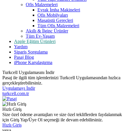
Ofis Malzemeleri
Evrak İmha Makineleri
Ofis Mobilyaları
Masaüstü Gereçleri
Tüm Ofis Malzemeleri
Akıllı & İlginç Ürünler
Tüm Ev-Yaşam
Apple Eğitim Ürünleri
Yardım
Sipariş Sorgulama
Pasaj Blog
iPhone Karşılaştırma
Turkcell Uygulamasını İndir
Pasaj ile ilgili tüm işlemlerinizi Turkcell Uygulamasından hızlıca
gerçekleştirebilirsiniz.
Uygulamayı İndir
turkcell.com.tr
Hızlı Giriş
Size özel ödeme avantajları ve size özel tekliflerden faydalanmak
için Giriş Yap/Üye Ol seçeneği ile devam edebilirsiniz.
Hızlı Giriş
veya