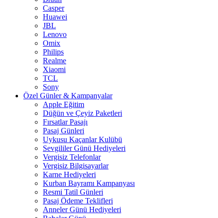
Casper
Huawei
JBL
Lenovo
Omix
Philips
Realme
Xiaomi
TCL
Sony
Özel Günler & Kampanyalar
Apple Eğitim
Düğün ve Çeyiz Paketleri
Fırsatlar Pasajı
Pasaj Günleri
Uykusu Kaçanlar Kulübü
Sevgililer Günü Hediyeleri
Vergisiz Telefonlar
Vergisiz Bilgisayarlar
Karne Hediyeleri
Kurban Bayramı Kampanyası
Resmi Tatil Günleri
Pasaj Ödeme Teklifleri
Anneler Günü Hediyeleri