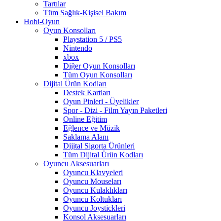
Tartılar
Tüm Sağlık-Kişisel Bakım
Hobi-Oyun
Oyun Konsolları
Playstation 5 / PS5
Nintendo
xbox
Diğer Oyun Konsolları
Tüm Oyun Konsolları
Dijital Ürün Kodları
Destek Kartları
Oyun Pinleri - Üyelikler
Spor - Dizi - Film Yayın Paketleri
Online Eğitim
Eğlence ve Müzik
Saklama Alanı
Dijital Sigorta Ürünleri
Tüm Dijital Ürün Kodları
Oyuncu Aksesuarları
Oyuncu Klavyeleri
Oyuncu Mouseları
Oyuncu Kulaklıkları
Oyuncu Koltukları
Oyuncu Joystickleri
Konsol Aksesuarları