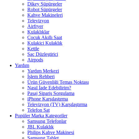
Dikey Süpürgeler
Robot Süpürgeler
Kahve Makineleri
Televizyon
Airfryer
Kulaklıklar
Çocuk Akıllı Saat
Kulakiçi Kulaklık
Kettle
Saç Düzleştirici
Airpods
Yardım
Yardım Merkezi
İşlem Rehberi
Ürün Güvenliği Temas Noktası
Nasıl İade Edebilirim?
Pasaj Sipariş Sorgulama
iPhone Karşılaştırma
Televizyon (TV) Karşılaştırma
Telefon Sat
Popüler Marka Kategoriler
Samsung Telefonlar
JBL Kulaklık
Philips Kahve Makinesi
Samsung Tablet