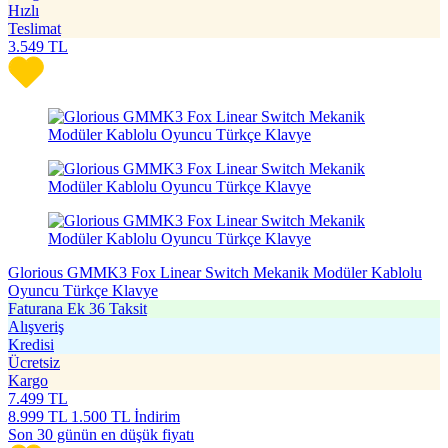
Hızlı
Teslimat
3.549
TL
Glorious GMMK3 Fox Linear Switch Mekanik Modüler Kablolu
Oyuncu Türkçe Klavye
Faturana Ek 36 Taksit
Alışveriş
Kredisi
Ücretsiz
Kargo
7.499
TL
8.999
TL
1.500 TL İndirim
Son 30 günün en düşük fiyatı