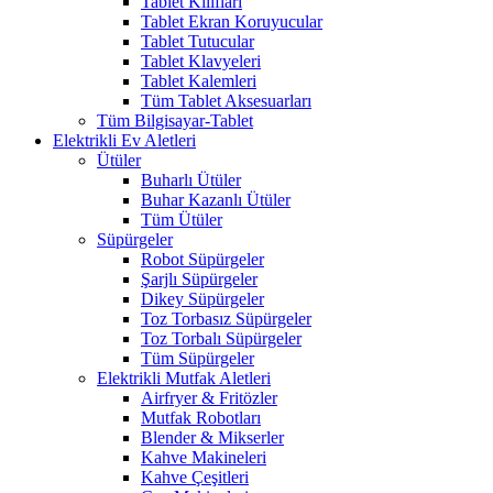
Tablet Kılıfları
Tablet Ekran Koruyucular
Tablet Tutucular
Tablet Klavyeleri
Tablet Kalemleri
Tüm Tablet Aksesuarları
Tüm Bilgisayar-Tablet
Elektrikli Ev Aletleri
Ütüler
Buharlı Ütüler
Buhar Kazanlı Ütüler
Tüm Ütüler
Süpürgeler
Robot Süpürgeler
Şarjlı Süpürgeler
Dikey Süpürgeler
Toz Torbasız Süpürgeler
Toz Torbalı Süpürgeler
Tüm Süpürgeler
Elektrikli Mutfak Aletleri
Airfryer & Fritözler
Mutfak Robotları
Blender & Mikserler
Kahve Makineleri
Kahve Çeşitleri