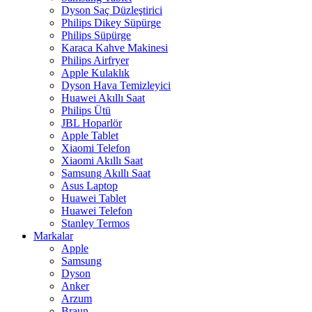
Dyson Saç Düzleştirici
Philips Dikey Süpürge
Philips Süpürge
Karaca Kahve Makinesi
Philips Airfryer
Apple Kulaklık
Dyson Hava Temizleyici
Huawei Akıllı Saat
Philips Ütü
JBL Hoparlör
Apple Tablet
Xiaomi Telefon
Xiaomi Akıllı Saat
Samsung Akıllı Saat
Asus Laptop
Huawei Tablet
Huawei Telefon
Stanley Termos
Markalar
Apple
Samsung
Dyson
Anker
Arzum
Braun