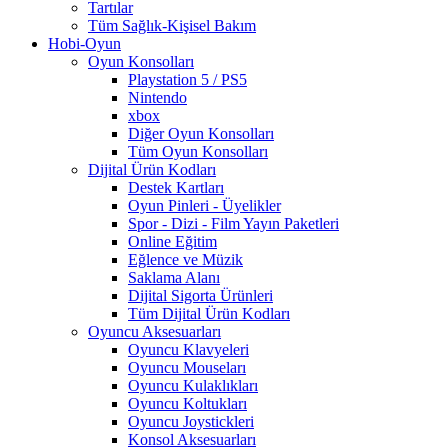
Tartılar
Tüm Sağlık-Kişisel Bakım
Hobi-Oyun
Oyun Konsolları
Playstation 5 / PS5
Nintendo
xbox
Diğer Oyun Konsolları
Tüm Oyun Konsolları
Dijital Ürün Kodları
Destek Kartları
Oyun Pinleri - Üyelikler
Spor - Dizi - Film Yayın Paketleri
Online Eğitim
Eğlence ve Müzik
Saklama Alanı
Dijital Sigorta Ürünleri
Tüm Dijital Ürün Kodları
Oyuncu Aksesuarları
Oyuncu Klavyeleri
Oyuncu Mouseları
Oyuncu Kulaklıkları
Oyuncu Koltukları
Oyuncu Joystickleri
Konsol Aksesuarları