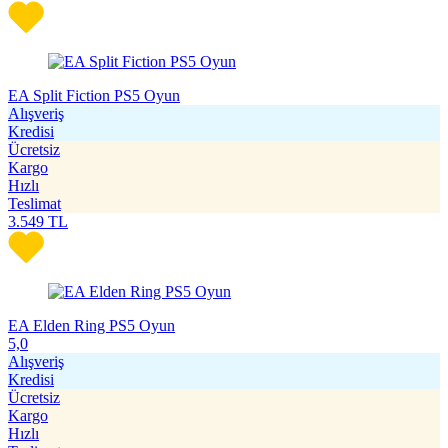
EA Split Fiction PS5 Oyun
Alışveriş
Kredisi
Ücretsiz
Kargo
Hızlı
Teslimat
3.549
TL
EA Elden Ring PS5 Oyun
5,0
Alışveriş
Kredisi
Ücretsiz
Kargo
Hızlı