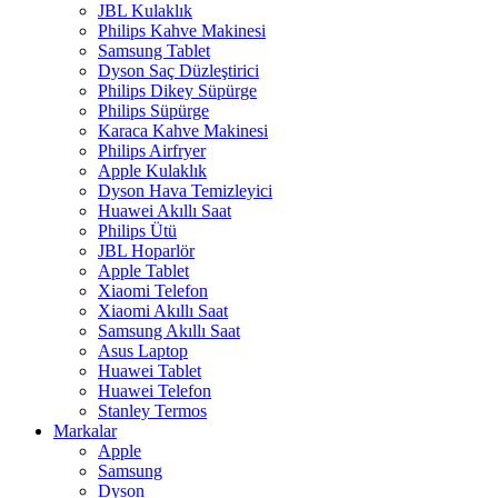
JBL Kulaklık
Philips Kahve Makinesi
Samsung Tablet
Dyson Saç Düzleştirici
Philips Dikey Süpürge
Philips Süpürge
Karaca Kahve Makinesi
Philips Airfryer
Apple Kulaklık
Dyson Hava Temizleyici
Huawei Akıllı Saat
Philips Ütü
JBL Hoparlör
Apple Tablet
Xiaomi Telefon
Xiaomi Akıllı Saat
Samsung Akıllı Saat
Asus Laptop
Huawei Tablet
Huawei Telefon
Stanley Termos
Markalar
Apple
Samsung
Dyson