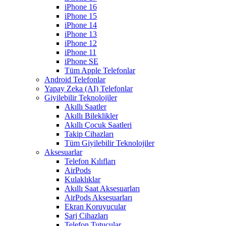
iPhone 16
iPhone 15
iPhone 14
iPhone 13
iPhone 12
iPhone 11
iPhone SE
Tüm Apple Telefonlar
Android Telefonlar
Yapay Zeka (AI) Telefonlar
Giyilebilir Teknolojiler
Akıllı Saatler
Akıllı Bileklikler
Akıllı Çocuk Saatleri
Takip Cihazları
Tüm Giyilebilir Teknolojiler
Aksesuarlar
Telefon Kılıfları
AirPods
Kulaklıklar
Akıllı Saat Aksesuarları
AirPods Aksesuarları
Ekran Koruyucular
Şarj Cihazları
Telefon Tutucular