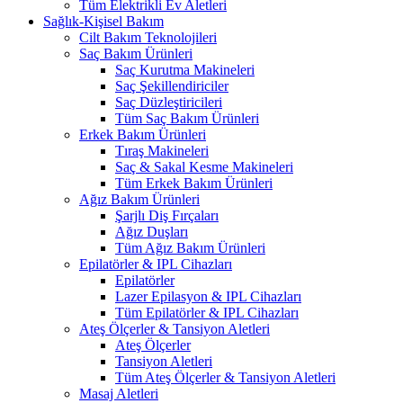
Tüm Elektrikli Ev Aletleri
Sağlık-Kişisel Bakım
Cilt Bakım Teknolojileri
Saç Bakım Ürünleri
Saç Kurutma Makineleri
Saç Şekillendiriciler
Saç Düzleştiricileri
Tüm Saç Bakım Ürünleri
Erkek Bakım Ürünleri
Tıraş Makineleri
Saç & Sakal Kesme Makineleri
Tüm Erkek Bakım Ürünleri
Ağız Bakım Ürünleri
Şarjlı Diş Fırçaları
Ağız Duşları
Tüm Ağız Bakım Ürünleri
Epilatörler & IPL Cihazları
Epilatörler
Lazer Epilasyon & IPL Cihazları
Tüm Epilatörler & IPL Cihazları
Ateş Ölçerler & Tansiyon Aletleri
Ateş Ölçerler
Tansiyon Aletleri
Tüm Ateş Ölçerler & Tansiyon Aletleri
Masaj Aletleri