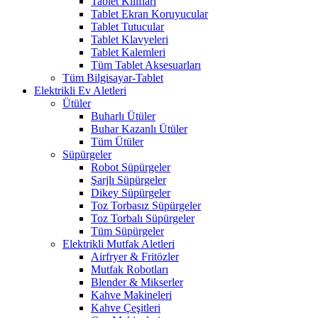
Tablet Kılıfları
Tablet Ekran Koruyucular
Tablet Tutucular
Tablet Klavyeleri
Tablet Kalemleri
Tüm Tablet Aksesuarları
Tüm Bilgisayar-Tablet
Elektrikli Ev Aletleri
Ütüler
Buharlı Ütüler
Buhar Kazanlı Ütüler
Tüm Ütüler
Süpürgeler
Robot Süpürgeler
Şarjlı Süpürgeler
Dikey Süpürgeler
Toz Torbasız Süpürgeler
Toz Torbalı Süpürgeler
Tüm Süpürgeler
Elektrikli Mutfak Aletleri
Airfryer & Fritözler
Mutfak Robotları
Blender & Mikserler
Kahve Makineleri
Kahve Çeşitleri