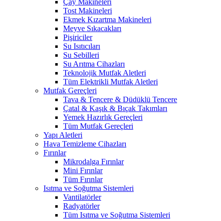
Çay Makineleri
Tost Makineleri
Ekmek Kızartma Makineleri
Meyve Sıkacakları
Pişiriciler
Su Isıtıcıları
Su Sebilleri
Su Arıtma Cihazları
Teknolojik Mutfak Aletleri
Tüm Elektrikli Mutfak Aletleri
Mutfak Gereçleri
Tava & Tencere & Düdüklü Tencere
Çatal & Kaşık & Bıçak Takımları
Yemek Hazırlık Gereçleri
Tüm Mutfak Gereçleri
Yapı Aletleri
Hava Temizleme Cihazları
Fırınlar
Mikrodalga Fırınlar
Mini Fırınlar
Tüm Fırınlar
Isıtma ve Soğutma Sistemleri
Vantilatörler
Radyatörler
Tüm Isıtma ve Soğutma Sistemleri