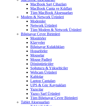
MacBook Şarj Cihazları
MacBook Çanta ve Kılıfları
Tüm MacBook Aksesuarları
Modem & Network Ürünleri
Modemler
Network Ürünleri
Tüm Modem & Network Ürünleri
Bilgisayar Çevre Birimleri
Monitörler
Klavyeler
BiIgisayar Kulaklıkları
Hoparlörler
Mouselar
Mouse Padleri
Dönüştürücüler
Soğutucu & Yükselticiler
Webcam Ürünleri
Kablolar
Laptop Çantaları
UPS & Güç Kaynakları
Yazıcılar
Yazıcı Sarf Ürünleri
Tüm Bilgisayar Çevre Birimleri
Tablet Aksesuarları