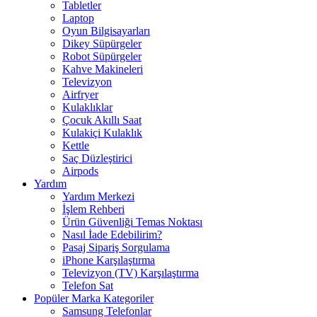
Tabletler
Laptop
Oyun Bilgisayarları
Dikey Süpürgeler
Robot Süpürgeler
Kahve Makineleri
Televizyon
Airfryer
Kulaklıklar
Çocuk Akıllı Saat
Kulakiçi Kulaklık
Kettle
Saç Düzleştirici
Airpods
Yardım
Yardım Merkezi
İşlem Rehberi
Ürün Güvenliği Temas Noktası
Nasıl İade Edebilirim?
Pasaj Sipariş Sorgulama
iPhone Karşılaştırma
Televizyon (TV) Karşılaştırma
Telefon Sat
Popüler Marka Kategoriler
Samsung Telefonlar