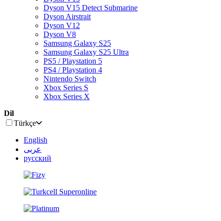
Dyson V15 Detect Submarine
Dyson Airstrait
Dyson V12
Dyson V8
Samsung Galaxy S25
Samsung Galaxy S25 Ultra
PS5 / Playstation 5
PS4 / Playstation 4
Nintendo Switch
Xbox Series S
Xbox Series X
Dil
Türkçe
English
عربى
русский