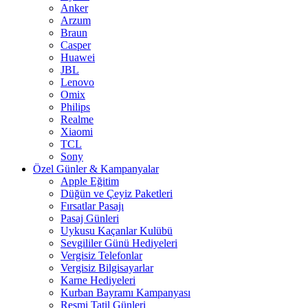
Anker
Arzum
Braun
Casper
Huawei
JBL
Lenovo
Omix
Philips
Realme
Xiaomi
TCL
Sony
Özel Günler & Kampanyalar
Apple Eğitim
Düğün ve Çeyiz Paketleri
Fırsatlar Pasajı
Pasaj Günleri
Uykusu Kaçanlar Kulübü
Sevgililer Günü Hediyeleri
Vergisiz Telefonlar
Vergisiz Bilgisayarlar
Karne Hediyeleri
Kurban Bayramı Kampanyası
Resmi Tatil Günleri