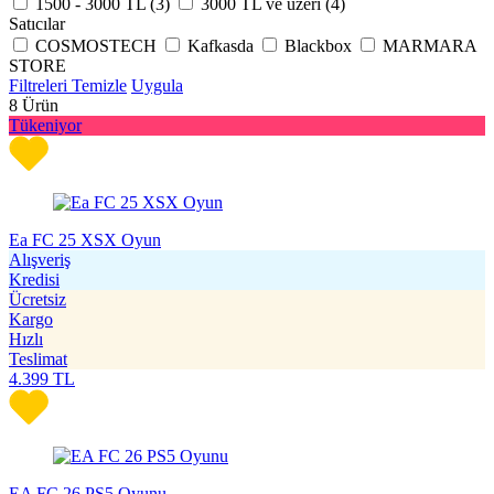
1500 - 3000 TL (
3
)
3000 TL ve üzeri (
4
)
Satıcılar
COSMOSTECH
Kafkasda
Blackbox
MARMARA
STORE
Filtreleri Temizle
Uygula
8
Ürün
Tükeniyor
Ea FC 25 XSX Oyun
Alışveriş
Kredisi
Ücretsiz
Kargo
Hızlı
Teslimat
4.399
TL
EA FC 26 PS5 Oyunu