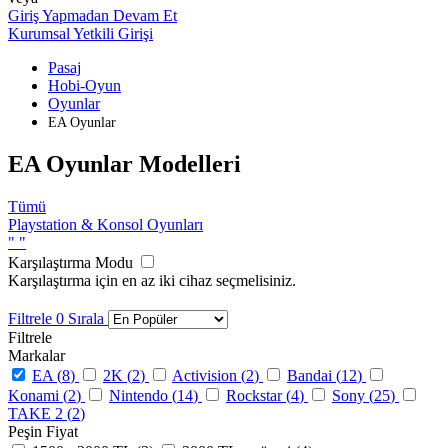
Giriş Yapmadan Devam Et
Kurumsal Yetkili Girişi
Pasaj
Hobi-Oyun
Oyunlar
EA Oyunlar
EA Oyunlar Modelleri
Tümü
Playstation & Konsol Oyunları
"
"
Karşılaştırma Modu
Karşılaştırma için en az iki cihaz seçmelisiniz.
Filtrele
0
Sırala
Filtrele
Markalar
EA (
8
)
2K (
2
)
Activision (
2
)
Bandai (
12
)
Konami (
2
)
Nintendo (
14
)
Rockstar (
4
)
Sony (
25
)
TAKE 2 (
2
)
Peşin Fiyat