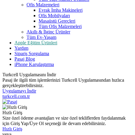
Ofis Malzemeleri
Evrak İmha Makineleri
Ofis Mobilyaları
Masaüstü Gereçleri
Tüm Ofis Malzemeleri
Akıllı & İlginç Ürünler
Tüm Ev-Yaşam
Apple Eğitim Ürünleri
Yardım
Sipariş Sorgulama
Pasaj Blog
iPhone Karşılaştırma
Turkcell Uygulamasını İndir
Pasaj ile ilgili tüm işlemlerinizi Turkcell Uygulamasından hızlıca
gerçekleştirebilirsiniz.
Uygulamayı İndir
turkcell.com.tr
Hızlı Giriş
Size özel ödeme avantajları ve size özel tekliflerden faydalanmak
için Giriş Yap/Üye Ol seçeneği ile devam edebilirsiniz.
Hızlı Giriş
veya