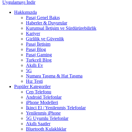
Uygulamayı İndir
Hakkımızda
Pasaj Genel Bakış
Haberler & Duyurular
Kurumsal İletişim ve Sürdürürebilirlik
Kariyer
Gizlilik ve Güvenlik
Pasaj İletişim
Pasaj Blog
Pasaj Gaming
Turkcell Blog
Akıllı Ev
5G
Numara Taşıma & Hat Taşıma
Hız Testi
Popüler Kategoriler
Cep Telefonu
Android Telefonlar
iPhone Modelleri
İkinci El / Yenilenmiş Telefonlar
Yenilenmiş iPhone
5G Uyumlu Telefonlar
Akıllı Saatler
Bluetooth Kulaklıklar