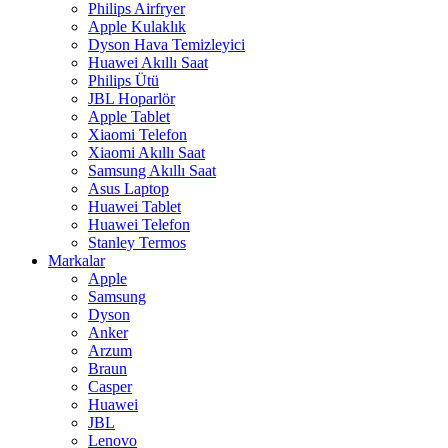
Philips Airfryer
Apple Kulaklık
Dyson Hava Temizleyici
Huawei Akıllı Saat
Philips Ütü
JBL Hoparlör
Apple Tablet
Xiaomi Telefon
Xiaomi Akıllı Saat
Samsung Akıllı Saat
Asus Laptop
Huawei Tablet
Huawei Telefon
Stanley Termos
Markalar
Apple
Samsung
Dyson
Anker
Arzum
Braun
Casper
Huawei
JBL
Lenovo