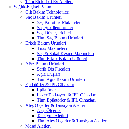
Tüm Elektrikli Ev Aletleri
Sağlık-Kişisel Bakım
Cilt Bakım Teknolojileri
Saç Bakım Ürünleri
Saç Kurutma Makineleri
Saç Şekillendiriciler
Saç Düzleştiricileri
Tüm Saç Bakım Ürünleri
Erkek Bakım Ürünleri
Tıraş Makineleri
Saç & Sakal Kesme Makineleri
Tüm Erkek Bakım Ürünleri
Ağız Bakım Ürünleri
Şarjlı Diş Fırçaları
Ağız Duşları
Tüm Ağız Bakım Ürünleri
Epilatörler & IPL Cihazları
Epilatörler
Lazer Epilasyon & IPL Cihazları
Tüm Epilatörler & IPL Cihazları
Ateş Ölçerler & Tansiyon Aletleri
Ateş Ölçerler
Tansiyon Aletleri
Tüm Ateş Ölçerler & Tansiyon Aletleri
Masaj Aletleri