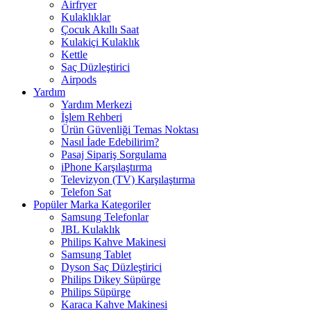
Airfryer
Kulaklıklar
Çocuk Akıllı Saat
Kulakiçi Kulaklık
Kettle
Saç Düzleştirici
Airpods
Yardım
Yardım Merkezi
İşlem Rehberi
Ürün Güvenliği Temas Noktası
Nasıl İade Edebilirim?
Pasaj Sipariş Sorgulama
iPhone Karşılaştırma
Televizyon (TV) Karşılaştırma
Telefon Sat
Popüler Marka Kategoriler
Samsung Telefonlar
JBL Kulaklık
Philips Kahve Makinesi
Samsung Tablet
Dyson Saç Düzleştirici
Philips Dikey Süpürge
Philips Süpürge
Karaca Kahve Makinesi