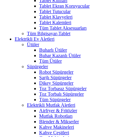
Tablet Kılıfları
Tablet Ekran Koruyucular
Tablet Tutucular
Tablet Klavyeleri
Tablet Kalemleri
Tüm Tablet Aksesuarları
Tüm Bilgisayar-Tablet
Elektrikli Ev Aletleri
Ütüler
Buharlı Ütüler
Buhar Kazanlı Ütüler
Tüm Ütüler
Süpürgeler
Robot Süpürgeler
Şarjlı Süpürgeler
Dikey Süpürgeler
Toz Torbasız Süpürgeler
Toz Torbalı Süpürgeler
Tüm Süpürgeler
Elektrikli Mutfak Aletleri
Airfryer & Fritözler
Mutfak Robotları
Blender & Mikserler
Kahve Makineleri
Kahve Çeşitleri