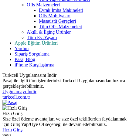
Ofis Malzemeleri
Evrak İmha Makineleri
Ofis Mobilyaları
Masaüstü Gereçleri
Tüm Ofis Malzemeleri
Akıllı & İlginç Ürünler
Tüm Ev-Yaşam
Apple Eğitim Ürünleri
Yardım
Sipariş Sorgulama
Pasaj Blog
iPhone Karşılaştırma
Turkcell Uygulamasını İndir
Pasaj ile ilgili tüm işlemlerinizi Turkcell Uygulamasından hızlıca
gerçekleştirebilirsiniz.
Uygulamayı İndir
turkcell.com.tr
Hızlı Giriş
Size özel ödeme avantajları ve size özel tekliflerden faydalanmak
için Giriş Yap/Üye Ol seçeneği ile devam edebilirsiniz.
Hızlı Giriş
veya