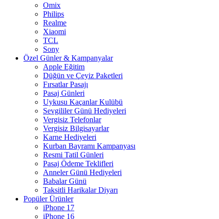
Omix
Philips
Realme
Xiaomi
TCL
Sony
Özel Günler & Kampanyalar
Apple Eğitim
Düğün ve Çeyiz Paketleri
Fırsatlar Pasajı
Pasaj Günleri
Uykusu Kaçanlar Kulübü
Sevgililer Günü Hediyeleri
Vergisiz Telefonlar
Vergisiz Bilgisayarlar
Karne Hediyeleri
Kurban Bayramı Kampanyası
Resmi Tatil Günleri
Pasaj Ödeme Teklifleri
Anneler Günü Hediyeleri
Babalar Günü
Taksitli Harikalar Diyarı
Popüler Ürünler
iPhone 17
iPhone 16