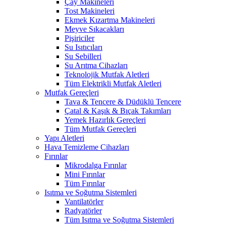
Çay Makineleri
Tost Makineleri
Ekmek Kızartma Makineleri
Meyve Sıkacakları
Pişiriciler
Su Isıtıcıları
Su Sebilleri
Su Arıtma Cihazları
Teknolojik Mutfak Aletleri
Tüm Elektrikli Mutfak Aletleri
Mutfak Gereçleri
Tava & Tencere & Düdüklü Tencere
Çatal & Kaşık & Bıçak Takımları
Yemek Hazırlık Gereçleri
Tüm Mutfak Gereçleri
Yapı Aletleri
Hava Temizleme Cihazları
Fırınlar
Mikrodalga Fırınlar
Mini Fırınlar
Tüm Fırınlar
Isıtma ve Soğutma Sistemleri
Vantilatörler
Radyatörler
Tüm Isıtma ve Soğutma Sistemleri