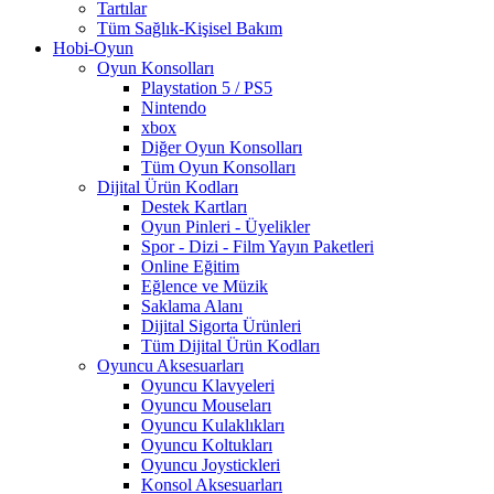
Tartılar
Tüm Sağlık-Kişisel Bakım
Hobi-Oyun
Oyun Konsolları
Playstation 5 / PS5
Nintendo
xbox
Diğer Oyun Konsolları
Tüm Oyun Konsolları
Dijital Ürün Kodları
Destek Kartları
Oyun Pinleri - Üyelikler
Spor - Dizi - Film Yayın Paketleri
Online Eğitim
Eğlence ve Müzik
Saklama Alanı
Dijital Sigorta Ürünleri
Tüm Dijital Ürün Kodları
Oyuncu Aksesuarları
Oyuncu Klavyeleri
Oyuncu Mouseları
Oyuncu Kulaklıkları
Oyuncu Koltukları
Oyuncu Joystickleri
Konsol Aksesuarları