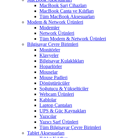
MacBook Şarj Cihazları
MacBook Çanta ve Kılıfları
Tüm MacBook Aksesuarları
Modem & Network Ürünleri
Modemler
Network Ürünleri
Tüm Modem & Network Ürünleri
Bilgisayar Çevre Birimleri
Monitörler
Klavyeler
BiIgisayar Kulaklıkları
Hoparlörler
Mouselar
Mouse Padleri
Dönüştürücüler
Soğutucu & Yükselticiler
Webcam Ürünleri
Kablolar
Laptop Çantaları
UPS & Güç Kaynakları
Yazıcılar
Yazıcı Sarf Ürünleri
Tüm Bilgisayar Çevre Birimleri
Tablet Aksesuarları