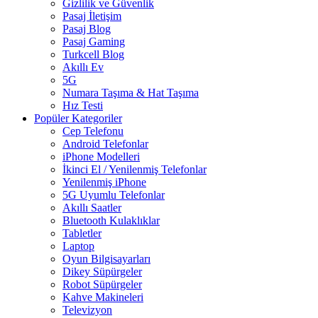
Gizlilik ve Güvenlik
Pasaj İletişim
Pasaj Blog
Pasaj Gaming
Turkcell Blog
Akıllı Ev
5G
Numara Taşıma & Hat Taşıma
Hız Testi
Popüler Kategoriler
Cep Telefonu
Android Telefonlar
iPhone Modelleri
İkinci El / Yenilenmiş Telefonlar
Yenilenmiş iPhone
5G Uyumlu Telefonlar
Akıllı Saatler
Bluetooth Kulaklıklar
Tabletler
Laptop
Oyun Bilgisayarları
Dikey Süpürgeler
Robot Süpürgeler
Kahve Makineleri
Televizyon