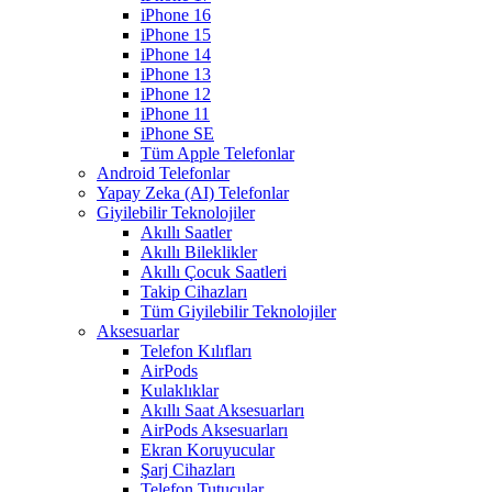
iPhone 16
iPhone 15
iPhone 14
iPhone 13
iPhone 12
iPhone 11
iPhone SE
Tüm Apple Telefonlar
Android Telefonlar
Yapay Zeka (AI) Telefonlar
Giyilebilir Teknolojiler
Akıllı Saatler
Akıllı Bileklikler
Akıllı Çocuk Saatleri
Takip Cihazları
Tüm Giyilebilir Teknolojiler
Aksesuarlar
Telefon Kılıfları
AirPods
Kulaklıklar
Akıllı Saat Aksesuarları
AirPods Aksesuarları
Ekran Koruyucular
Şarj Cihazları
Telefon Tutucular