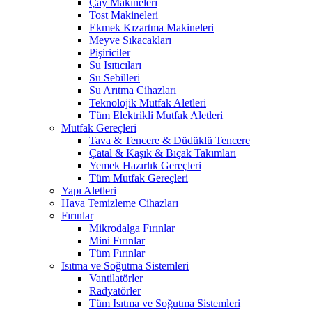
Çay Makineleri
Tost Makineleri
Ekmek Kızartma Makineleri
Meyve Sıkacakları
Pişiriciler
Su Isıtıcıları
Su Sebilleri
Su Arıtma Cihazları
Teknolojik Mutfak Aletleri
Tüm Elektrikli Mutfak Aletleri
Mutfak Gereçleri
Tava & Tencere & Düdüklü Tencere
Çatal & Kaşık & Bıçak Takımları
Yemek Hazırlık Gereçleri
Tüm Mutfak Gereçleri
Yapı Aletleri
Hava Temizleme Cihazları
Fırınlar
Mikrodalga Fırınlar
Mini Fırınlar
Tüm Fırınlar
Isıtma ve Soğutma Sistemleri
Vantilatörler
Radyatörler
Tüm Isıtma ve Soğutma Sistemleri