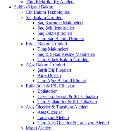
Tüm Elektrikli Ev Aletleri
Sağlık-Kişisel Bakım
Cilt Bakım Teknolojileri
Saç Bakım Ürünleri
Saç Kurutma Makineleri
Saç Şekillendiriciler
Saç Düzleştiricileri
Tüm Saç Bakım Ürünleri
Erkek Bakım Ürünleri
Tıraş Makineleri
Saç & Sakal Kesme Makineleri
Tüm Erkek Bakım Ürünleri
Ağız Bakım Ürünleri
Şarjlı Diş Fırçaları
Ağız Duşları
Tüm Ağız Bakım Ürünleri
Epilatörler & IPL Cihazları
Epilatörler
Lazer Epilasyon & IPL Cihazları
Tüm Epilatörler & IPL Cihazları
Ateş Ölçerler & Tansiyon Aletleri
Ateş Ölçerler
Tansiyon Aletleri
Tüm Ateş Ölçerler & Tansiyon Aletleri
Masaj Aletleri