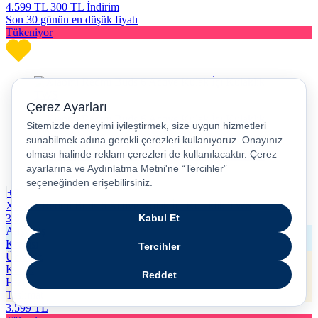
4.599
TL
300 TL İndirim
Son 30 günün en düşük fiyatı
Tükeniyor
+2
Xiaomi Redmi Buds 6 Active Kulak İçi Kulaklık TWS
3,6
Alışveriş
Kredisi
Ücretsiz
Kargo
Hızlı
Teslimat
3.599
TL