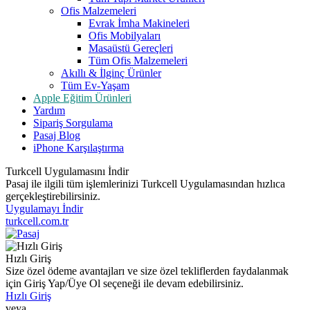
Ofis Malzemeleri
Evrak İmha Makineleri
Ofis Mobilyaları
Masaüstü Gereçleri
Tüm Ofis Malzemeleri
Akıllı & İlginç Ürünler
Tüm Ev-Yaşam
Apple Eğitim Ürünleri
Yardım
Sipariş Sorgulama
Pasaj Blog
iPhone Karşılaştırma
Turkcell Uygulamasını İndir
Pasaj ile ilgili tüm işlemlerinizi Turkcell Uygulamasından hızlıca
gerçekleştirebilirsiniz.
Uygulamayı İndir
turkcell.com.tr
Hızlı Giriş
Size özel ödeme avantajları ve size özel tekliflerden faydalanmak
için Giriş Yap/Üye Ol seçeneği ile devam edebilirsiniz.
Hızlı Giriş
veya