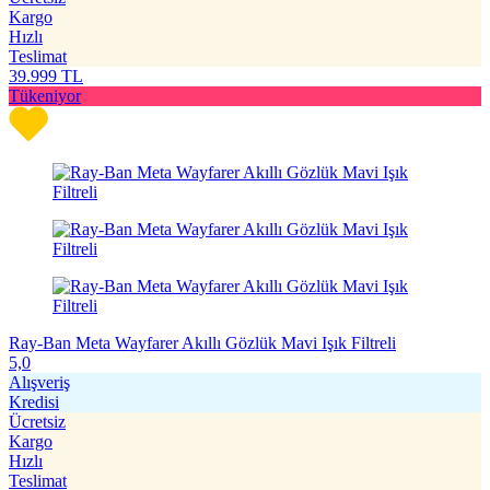
Kargo
Hızlı
Teslimat
39.999
TL
Tükeniyor
Ray-Ban Meta Wayfarer Akıllı Gözlük Mavi Işık Filtreli
5,0
Alışveriş
Kredisi
Ücretsiz
Kargo
Hızlı
Teslimat