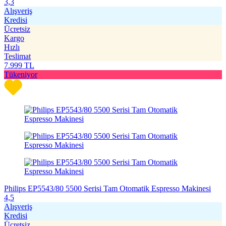
3,3
Alışveriş
Kredisi
Ücretsiz
Kargo
Hızlı
Teslimat
7.999
TL
Tükeniyor
Philips EP5543/80 5500 Serisi Tam Otomatik Espresso Makinesi
4,5
Alışveriş
Kredisi
Ücretsiz