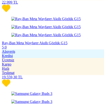
22.999
TL
Ray-Ban Meta Wayfarer Akıllı Gözlük G15
5,0
Alışveriş
Kredisi
Ücretsiz
Kargo
Hızlı
Teslimat
19.559,30
TL