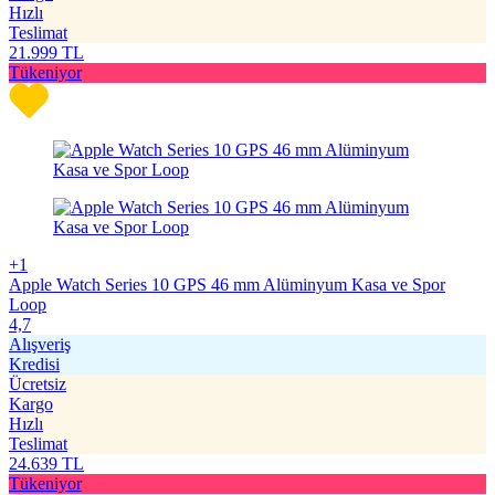
Hızlı
Teslimat
21.999
TL
Tükeniyor
+1
Apple Watch Series 10 GPS 46 mm Alüminyum Kasa ve Spor
Loop
4,7
Alışveriş
Kredisi
Ücretsiz
Kargo
Hızlı
Teslimat
24.639
TL
Tükeniyor