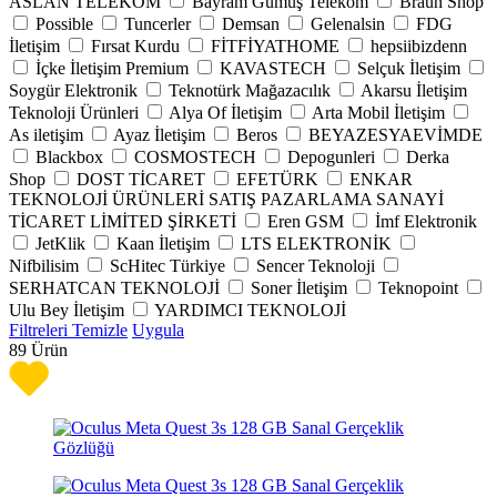
ASLAN TELEKOM
Bayram Gümüş Telekom
Braun Shop
Possible
Tuncerler
Demsan
Gelenalsin
FDG
İletişim
Fırsat Kurdu
FİTFİYATHOME
hepsiibizdenn
İçke İletişim Premium
KAVASTECH
Selçuk İletişim
Soygür Elektronik
Teknotürk Mağazacılık
Akarsu İletişim
Teknoloji Ürünleri
Alya Of İletişim
Arta Mobil İletişim
As iletişim
Ayaz İletişim
Beros
BEYAZESYAEVİMDE
Blackbox
COSMOSTECH
Depogunleri
Derka
Shop
DOST TİCARET
EFETÜRK
ENKAR
TEKNOLOJİ ÜRÜNLERİ SATIŞ PAZARLAMA SANAYİ
TİCARET LİMİTED ŞİRKETİ
Eren GSM
İmf Elektronik
JetKlik
Kaan İletişim
LTS ELEKTRONİK
Nifbilisim
ScHitec Türkiye
Sencer Teknoloji
SERHATCAN TEKNOLOJİ
Soner İletişim
Teknopoint
Ulu Bey İletişim
YARDIMCI TEKNOLOJİ
Filtreleri Temizle
Uygula
89
Ürün