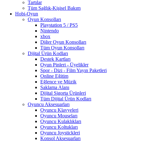
Tartılar
Tüm Sağlık-Kişisel Bakım
Hobi-Oyun
Oyun Konsolları
Playstation 5 / PS5
Nintendo
xbox
Diğer Oyun Konsolları
Tüm Oyun Konsolları
Dijital Ürün Kodları
Destek Kartları
Oyun Pinleri - Üyelikler
Spor - Dizi - Film Yayın Paketleri
Online Eğitim
Eğlence ve Müzik
Saklama Alanı
Dijital Sigorta Ürünleri
Tüm Dijital Ürün Kodları
Oyuncu Aksesuarları
Oyuncu Klavyeleri
Oyuncu Mouseları
Oyuncu Kulaklıkları
Oyuncu Koltukları
Oyuncu Joystickleri
Konsol Aksesuarları