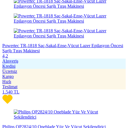
Powertec TR-1818 Saç-Sakal-Ense-Vücut Lazer Epilasyon Öncesi
Şarjlı Tıraş Makinesi
4,2
Alışveriş
Kredisi
Ücretsiz
Kargo
Hızlı
Teslimat
1.540
TL
Philips QP2824/10 Oneblade Yüz Ve Vücut Şekilendirici