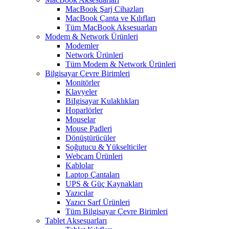
MacBook Şarj Cihazları
MacBook Çanta ve Kılıfları
Tüm MacBook Aksesuarları
Modem & Network Ürünleri
Modemler
Network Ürünleri
Tüm Modem & Network Ürünleri
Bilgisayar Çevre Birimleri
Monitörler
Klavyeler
BiIgisayar Kulaklıkları
Hoparlörler
Mouselar
Mouse Padleri
Dönüştürücüler
Soğutucu & Yükselticiler
Webcam Ürünleri
Kablolar
Laptop Çantaları
UPS & Güç Kaynakları
Yazıcılar
Yazıcı Sarf Ürünleri
Tüm Bilgisayar Çevre Birimleri
Tablet Aksesuarları