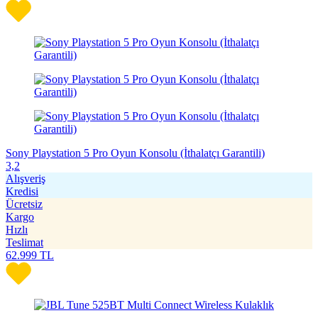
Sony Playstation 5 Pro Oyun Konsolu (İthalatçı Garantili)
3,2
Alışveriş
Kredisi
Ücretsiz
Kargo
Hızlı
Teslimat
62.999
TL