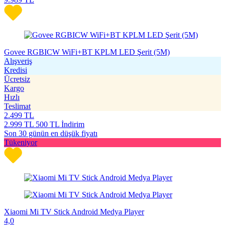
Govee RGBICW WiFi+BT KPLM LED Şerit (5M)
Alışveriş
Kredisi
Ücretsiz
Kargo
Hızlı
Teslimat
2.499
TL
2.999
TL
500 TL İndirim
Son 30 günün en düşük fiyatı
Tükeniyor
Xiaomi Mi TV Stick Android Medya Player
4,0