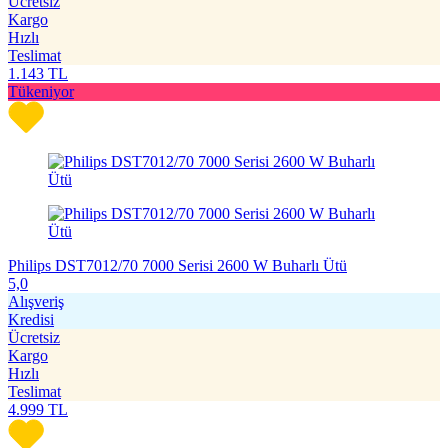
Ücretsiz
Kargo
Hızlı
Teslimat
1.143
TL
Tükeniyor
Philips DST7012/70 7000 Serisi 2600 W Buharlı Ütü
5,0
Alışveriş
Kredisi
Ücretsiz
Kargo
Hızlı
Teslimat
4.999
TL