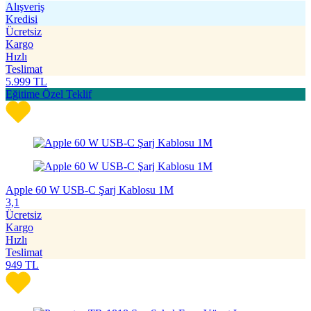
Alışveriş
Kredisi
Ücretsiz
Kargo
Hızlı
Teslimat
5.999
TL
Eğitime Özel Teklif
Apple 60 W USB-C Şarj Kablosu 1M
3,1
Ücretsiz
Kargo
Hızlı
Teslimat
949
TL