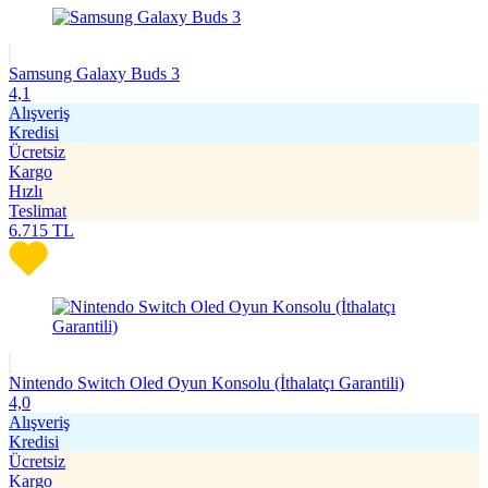
Samsung Galaxy Buds 3
4,1
Alışveriş
Kredisi
Ücretsiz
Kargo
Hızlı
Teslimat
6.715
TL
Nintendo Switch Oled Oyun Konsolu (İthalatçı Garantili)
4,0
Alışveriş
Kredisi
Ücretsiz
Kargo