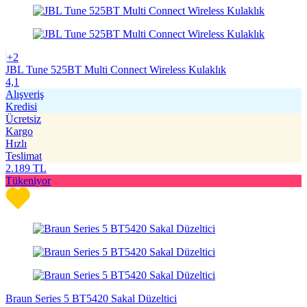
+2
JBL Tune 525BT Multi Connect Wireless Kulaklık
4,1
Alışveriş
Kredisi
Ücretsiz
Kargo
Hızlı
Teslimat
2.189
TL
Tükeniyor
Braun Series 5 BT5420 Sakal Düzeltici