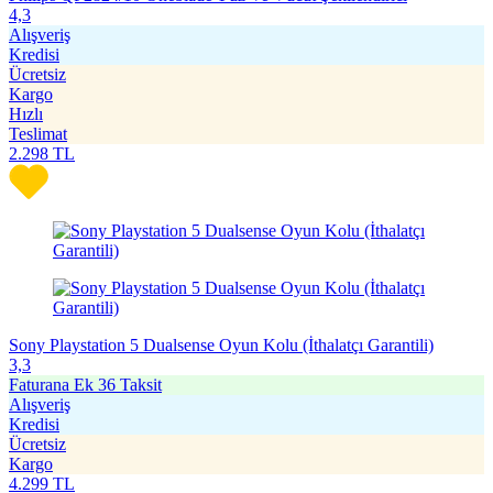
4,3
Alışveriş
Kredisi
Ücretsiz
Kargo
Hızlı
Teslimat
2.298
TL
Sony Playstation 5 Dualsense Oyun Kolu (İthalatçı Garantili)
3,3
Faturana Ek 36 Taksit
Alışveriş
Kredisi
Ücretsiz
Kargo
4.299
TL