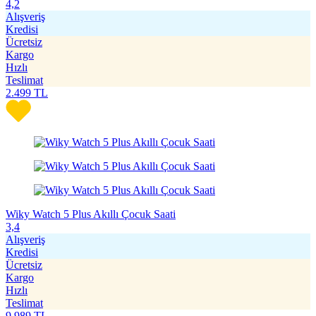
4,2
Alışveriş
Kredisi
Ücretsiz
Kargo
Hızlı
Teslimat
2.499
TL
Wiky Watch 5 Plus Akıllı Çocuk Saati
3,4
Alışveriş
Kredisi
Ücretsiz
Kargo
Hızlı
Teslimat
9.989
TL