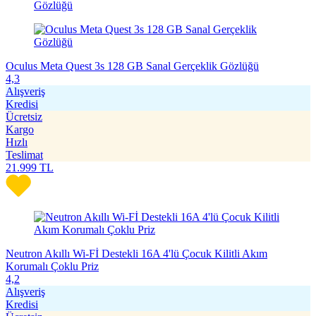
Oculus Meta Quest 3s 128 GB Sanal Gerçeklik Gözlüğü
4,3
Alışveriş
Kredisi
Ücretsiz
Kargo
Hızlı
Teslimat
21.999
TL
Neutron Akıllı Wi-Fİ Destekli 16A 4'lü Çocuk Kilitli Akım
Korumalı Çoklu Priz
4,2
Alışveriş
Kredisi