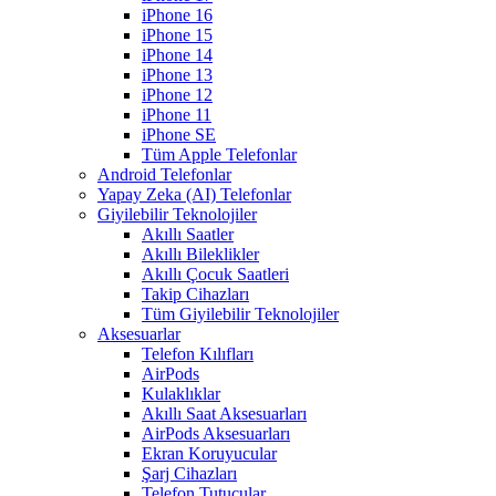
iPhone 16
iPhone 15
iPhone 14
iPhone 13
iPhone 12
iPhone 11
iPhone SE
Tüm Apple Telefonlar
Android Telefonlar
Yapay Zeka (AI) Telefonlar
Giyilebilir Teknolojiler
Akıllı Saatler
Akıllı Bileklikler
Akıllı Çocuk Saatleri
Takip Cihazları
Tüm Giyilebilir Teknolojiler
Aksesuarlar
Telefon Kılıfları
AirPods
Kulaklıklar
Akıllı Saat Aksesuarları
AirPods Aksesuarları
Ekran Koruyucular
Şarj Cihazları
Telefon Tutucular