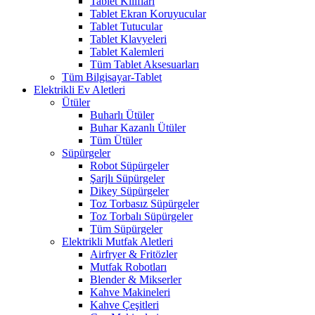
Tablet Kılıfları
Tablet Ekran Koruyucular
Tablet Tutucular
Tablet Klavyeleri
Tablet Kalemleri
Tüm Tablet Aksesuarları
Tüm Bilgisayar-Tablet
Elektrikli Ev Aletleri
Ütüler
Buharlı Ütüler
Buhar Kazanlı Ütüler
Tüm Ütüler
Süpürgeler
Robot Süpürgeler
Şarjlı Süpürgeler
Dikey Süpürgeler
Toz Torbasız Süpürgeler
Toz Torbalı Süpürgeler
Tüm Süpürgeler
Elektrikli Mutfak Aletleri
Airfryer & Fritözler
Mutfak Robotları
Blender & Mikserler
Kahve Makineleri
Kahve Çeşitleri