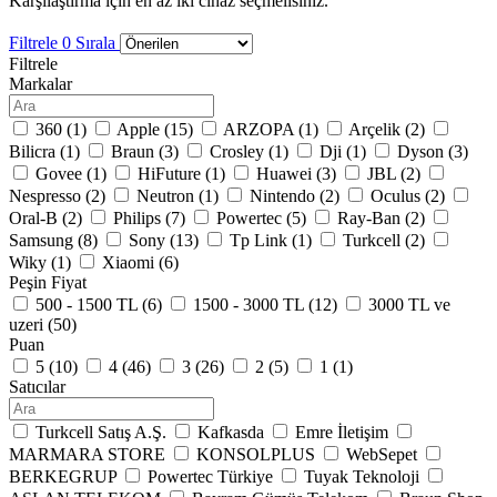
Karşılaştırma için en az iki cihaz seçmelisiniz.
Filtrele
0
Sırala
Filtrele
Markalar
360 (
1
)
Apple (
15
)
ARZOPA (
1
)
Arçelik (
2
)
Bilicra (
1
)
Braun (
3
)
Crosley (
1
)
Dji (
1
)
Dyson (
3
)
Govee (
1
)
HiFuture (
1
)
Huawei (
3
)
JBL (
2
)
Nespresso (
2
)
Neutron (
1
)
Nintendo (
2
)
Oculus (
2
)
Oral-B (
2
)
Philips (
7
)
Powertec (
5
)
Ray-Ban (
2
)
Samsung (
8
)
Sony (
13
)
Tp Link (
1
)
Turkcell (
2
)
Wiky (
1
)
Xiaomi (
6
)
Peşin Fiyat
500 - 1500 TL (
6
)
1500 - 3000 TL (
12
)
3000 TL ve
uzeri (
50
)
Puan
5 (
10
)
4 (
46
)
3 (
26
)
2 (
5
)
1 (
1
)
Satıcılar
Turkcell Satış A.Ş.
Kafkasda
Emre İletişim
MARMARA STORE
KONSOLPLUS
WebSepet
BERKEGRUP
Powertec Türkiye
Tuyak Teknoloji