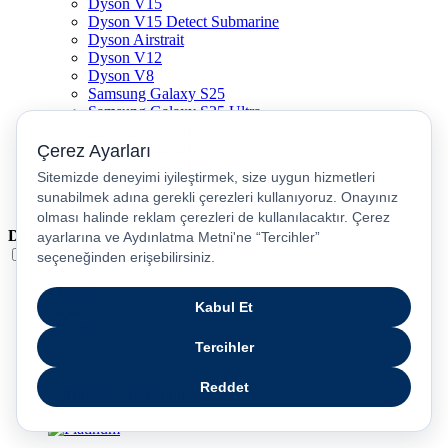
Dyson V15
Dyson V15 Detect Submarine
Dyson Airstrait
Dyson V12
Dyson V8
Samsung Galaxy S25
Samsung Galaxy S25 Ultra
PS5 / Playstation 5
PS4 / Playstation 4
Nintendo Switch
Xbox Series S
Xbox Series X
Dil
Türkçe
English
عربى
русский