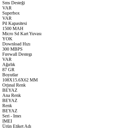
Sms Desteği
VAR
Superbox
VAR
Pil Kapasitesi
1500 MAH
Micro Sd Kart Yuvası
YOK
Download Hızı
300 MBPS
Fırewall Destegı
VAR
Ağırlık
87 GR
Boyutlar
108X15.6X62 MM
Orjınal Renk
BEYAZ
Ana Renk
BEYAZ
Renk
BEYAZ
Seri - Imeı
IMEI
Ürün Etiket Adı