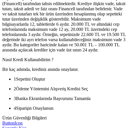
(Financell) tarafından tahsis edilmektedir. Krediye ilişkin vade, taksit
tutarı, taksit adedi ve faiz oranı Financell tarafından belirlenir. Vade
ve taksit tutarları tek bir ürün üzerinden hesaplanmış olup sepetteki
tutar üzerinden değişiklik gösterebilir. Maksimum vade
bilgisayarlarda 12, tabletlerde 6 aydır. 20.000 TL ve altındaki cep
telefonlarında maksimum vade 12 ay, 20.000 TL üzerindeki cep
telefonlarında 3 aydır. Örneğin, sepetinizde 22.600 TL ve 19.500 TL
değerinde iki ayrı telefon varsa kullanabileceğiniz maksimum vade 3
aydır. Bu kategoriler haricinde kalan ve 50.001 TL – 100.000 TL
arasında açılacak krediler için vade üst sınırı 24 aydır.
Nasıl Kredi Kullanabilirim ?
Bir kaç adımda, krediniz anında onaylanır.
1
Sepetini Oluştur
2
Ödeme Yöntemini Alışveriş Kredisi Seç
3
Banka Ekranlarında Başvurunu Tamamla
4
Siparişin Onaylansın
Ürün Güvenliği Bilgileri
ButtonIcon