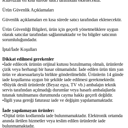
Kılavuzlar en kısa sürede satıcı tarafından eklenecektir.
Ürün Güvenlik Açıklamaları
Güvenlik açıklamaları en kısa sürede satıcı tarafından eklenecektir.
Ürün Güvenliği Bilgileri, ürün için geçerli yönetmeliklere uygun
olarak satıcılar tarafından sağlanmaktadır ve bu bilgiler satıcının
sorumluluğundadır.
İptal/İade Koşulları
Dikkat edilmesi gerekenler
•İade edilecek ürünün orijinal kutusu bozulmamış olmalı, ürünlerde
çizik veya herhangi bir hasar olmamalıdır. İade edilen ürün tüm yan
ürün ve aksesuarlarıyla birlikte gönderilmelidir. Ürünlerin 14 günde
iade koşullarına uygun bir şekilde iade edilmesi gerekmektedir.
•Büyük desili ürünlerde (Beyaz eşya, TV vb.) ambalajın teknik
servis tarafından açılmadığı durumlar veya hasarlı ambalajlarda
tutanak tutulmaması durumunda cayma hakkı geçerli değildir.
•İlgili yasa gereği faturasız iade ve değişim yapılamamaktadır.
İade yapılamayan ürünler:
•Dijital ürün kodlarında iade bulunmamaktadır. Elektronik ortamda
anında iletilen hizmetler veya teslim edilen ürünlerde iade
bulunmamaktadır.