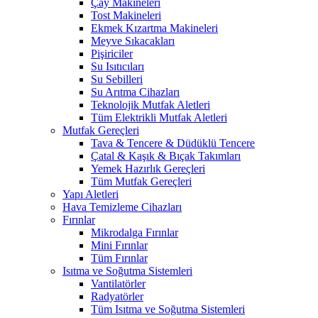
Çay Makineleri
Tost Makineleri
Ekmek Kızartma Makineleri
Meyve Sıkacakları
Pişiriciler
Su Isıtıcıları
Su Sebilleri
Su Arıtma Cihazları
Teknolojik Mutfak Aletleri
Tüm Elektrikli Mutfak Aletleri
Mutfak Gereçleri
Tava & Tencere & Düdüklü Tencere
Çatal & Kaşık & Bıçak Takımları
Yemek Hazırlık Gereçleri
Tüm Mutfak Gereçleri
Yapı Aletleri
Hava Temizleme Cihazları
Fırınlar
Mikrodalga Fırınlar
Mini Fırınlar
Tüm Fırınlar
Isıtma ve Soğutma Sistemleri
Vantilatörler
Radyatörler
Tüm Isıtma ve Soğutma Sistemleri