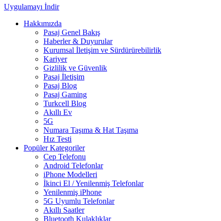
Uygulamayı İndir
Hakkımızda
Pasaj Genel Bakış
Haberler & Duyurular
Kurumsal İletişim ve Sürdürürebilirlik
Kariyer
Gizlilik ve Güvenlik
Pasaj İletişim
Pasaj Blog
Pasaj Gaming
Turkcell Blog
Akıllı Ev
5G
Numara Taşıma & Hat Taşıma
Hız Testi
Popüler Kategoriler
Cep Telefonu
Android Telefonlar
iPhone Modelleri
İkinci El / Yenilenmiş Telefonlar
Yenilenmiş iPhone
5G Uyumlu Telefonlar
Akıllı Saatler
Bluetooth Kulaklıklar