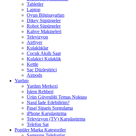
Tabletler
Laptop
Oyun Bilgisayarları
Dikey Süpürgeler
Robot Süpürgeler
Kahve Makineleri
Televizyon
Airfryer
Kulaklıklar
Çocuk Akıllı Saat
Kulakiçi Kulaklık
Kettle
Saç Düzleştirici
Airpods
Yardım
Yardım Merkezi
İşlem Rehberi
Ürün Güvenliği Temas Noktası
Nasıl İade Edebilirim?
Pasaj Sipariş Sorgulama
iPhone Karşılaştırma
Televizyon (TV) Karşılaştırma
Telefon Sat
Popüler Marka Kategoriler
Samsung Telefonlar