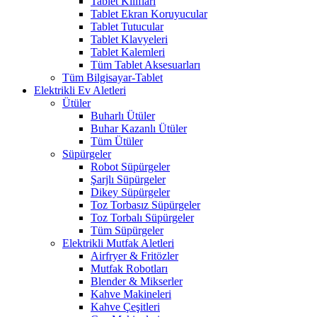
Tablet Kılıfları
Tablet Ekran Koruyucular
Tablet Tutucular
Tablet Klavyeleri
Tablet Kalemleri
Tüm Tablet Aksesuarları
Tüm Bilgisayar-Tablet
Elektrikli Ev Aletleri
Ütüler
Buharlı Ütüler
Buhar Kazanlı Ütüler
Tüm Ütüler
Süpürgeler
Robot Süpürgeler
Şarjlı Süpürgeler
Dikey Süpürgeler
Toz Torbasız Süpürgeler
Toz Torbalı Süpürgeler
Tüm Süpürgeler
Elektrikli Mutfak Aletleri
Airfryer & Fritözler
Mutfak Robotları
Blender & Mikserler
Kahve Makineleri
Kahve Çeşitleri