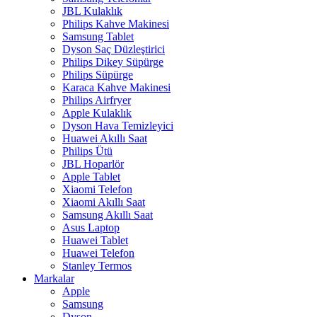
JBL Kulaklık
Philips Kahve Makinesi
Samsung Tablet
Dyson Saç Düzleştirici
Philips Dikey Süpürge
Philips Süpürge
Karaca Kahve Makinesi
Philips Airfryer
Apple Kulaklık
Dyson Hava Temizleyici
Huawei Akıllı Saat
Philips Ütü
JBL Hoparlör
Apple Tablet
Xiaomi Telefon
Xiaomi Akıllı Saat
Samsung Akıllı Saat
Asus Laptop
Huawei Tablet
Huawei Telefon
Stanley Termos
Markalar
Apple
Samsung
Dyson