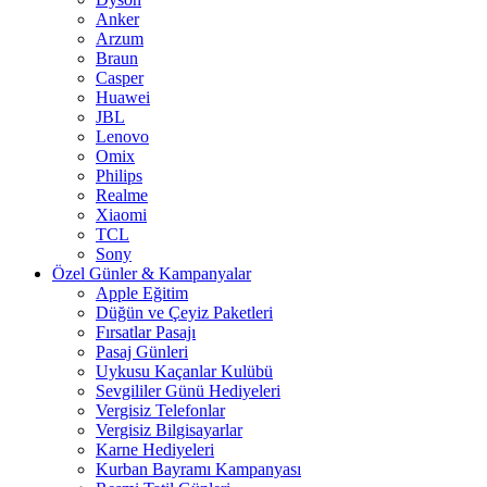
Anker
Arzum
Braun
Casper
Huawei
JBL
Lenovo
Omix
Philips
Realme
Xiaomi
TCL
Sony
Özel Günler & Kampanyalar
Apple Eğitim
Düğün ve Çeyiz Paketleri
Fırsatlar Pasajı
Pasaj Günleri
Uykusu Kaçanlar Kulübü
Sevgililer Günü Hediyeleri
Vergisiz Telefonlar
Vergisiz Bilgisayarlar
Karne Hediyeleri
Kurban Bayramı Kampanyası