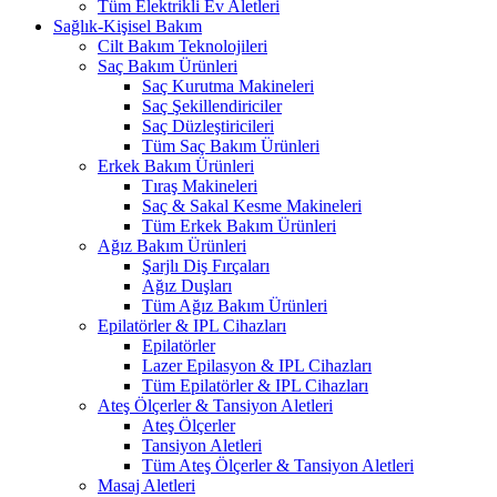
Tüm Elektrikli Ev Aletleri
Sağlık-Kişisel Bakım
Cilt Bakım Teknolojileri
Saç Bakım Ürünleri
Saç Kurutma Makineleri
Saç Şekillendiriciler
Saç Düzleştiricileri
Tüm Saç Bakım Ürünleri
Erkek Bakım Ürünleri
Tıraş Makineleri
Saç & Sakal Kesme Makineleri
Tüm Erkek Bakım Ürünleri
Ağız Bakım Ürünleri
Şarjlı Diş Fırçaları
Ağız Duşları
Tüm Ağız Bakım Ürünleri
Epilatörler & IPL Cihazları
Epilatörler
Lazer Epilasyon & IPL Cihazları
Tüm Epilatörler & IPL Cihazları
Ateş Ölçerler & Tansiyon Aletleri
Ateş Ölçerler
Tansiyon Aletleri
Tüm Ateş Ölçerler & Tansiyon Aletleri
Masaj Aletleri