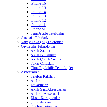
iPhone 16
iPhone 15
iPhone 14
iPhone 13
iPhone 12
iPhone 11
iPhone SE
Tüm Apple Telefonlar
Android Telefonlar
Yapay Zeka (AI) Telefonlar
Giyilebilir Teknolojiler
Akıllı Saatler
Akıllı Bileklikler
Akıllı Çocuk Saatleri
Takip Cihazları
Tüm Giyilebilir Teknolojiler
Aksesuarlar
Telefon Kılıfları
AirPods
Kulaklıklar
Akıllı Saat Aksesuarları
AirPods Aksesuarları
Ekran Koruyucular
Şarj Cihazları
Telefon Tutucular