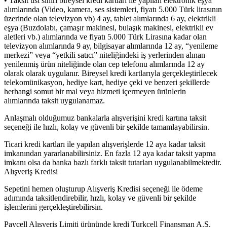
• Taksit üst sınırı bireysel kredi kartları ile yapılan elektronik eşya
alımlarında (Video, kamera, ses sistemleri, fiyatı 5.000 Türk lirasının
üzerinde olan televizyon vb) 4 ay, tablet alımlarında 6 ay, elektrikli
eşya (Buzdolabı, çamaşır makinesi, bulaşık makinesi, elektrikli ev
aletleri vb.) alımlarında ve fiyatı 5.000 Türk Lirasına kadar olan
televizyon alımlarında 9 ay, bilgisayar alımlarında 12 ay, “yenileme
merkezi” veya “yetkili satıcı” niteliğindeki iş yerlerinden alınan
yenilenmiş ürün niteliğinde olan cep telefonu alımlarında 12 ay
olarak olarak uygulanır. Bireysel kredi kartlarıyla gerçekleştirilecek
telekomünikasyon, hediye kart, hediye çeki ve benzeri şekillerde
herhangi somut bir mal veya hizmeti içermeyen ürünlerin
alımlarında taksit uygulanamaz.
Anlaşmalı olduğumuz bankalarla alışverişini kredi kartına taksit
seçeneği ile hızlı, kolay ve güvenli bir şekilde tamamlayabilirsin.
Ticari kredi kartları ile yapılan alışverişlerde 12 aya kadar taksit
imkanından yararlanabilirsiniz. En fazla 12 aya kadar taksit yapma
imkanı olsa da banka bazlı farklı taksit tutarları uygulanabilmektedir.
Alışveriş Kredisi
Sepetini hemen oluşturup Alışveriş Kredisi seçeneği ile ödeme
adımında taksitlendirebilir, hızlı, kolay ve güvenli bir şekilde
işlemlerini gerçekleştirebilirsin.
Paycell Alışveriş Limiti ürününde kredi Turkcell Finansman A.Ş.