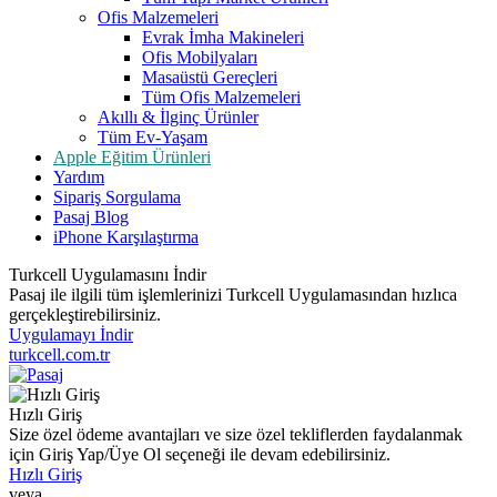
Ofis Malzemeleri
Evrak İmha Makineleri
Ofis Mobilyaları
Masaüstü Gereçleri
Tüm Ofis Malzemeleri
Akıllı & İlginç Ürünler
Tüm Ev-Yaşam
Apple Eğitim Ürünleri
Yardım
Sipariş Sorgulama
Pasaj Blog
iPhone Karşılaştırma
Turkcell Uygulamasını İndir
Pasaj ile ilgili tüm işlemlerinizi Turkcell Uygulamasından hızlıca
gerçekleştirebilirsiniz.
Uygulamayı İndir
turkcell.com.tr
Hızlı Giriş
Size özel ödeme avantajları ve size özel tekliflerden faydalanmak
için Giriş Yap/Üye Ol seçeneği ile devam edebilirsiniz.
Hızlı Giriş
veya