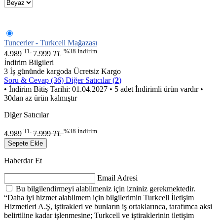
Tuncerler - Turkcell Mağazası
TL
%38 İndirim
4.989
7.999
TL
İndirim Bilgileri
3 İş gününde kargoda
Ücretsiz Kargo
Soru & Cevap (36)
Diğer Satıcılar (
2
)
• İndirim Bitiş Tarihi: 01.04.2027
• 5 adet İndirimli ürün vardır
•
30dan az ürün kalmıştır
Diğer Satıcılar
TL
%38 İndirim
4.989
7.999
TL
Sepete Ekle
Haberdar Et
Email Adresi
Bu bilgilendirmeyi alabilmeniz için izniniz gerekmektedir.
“Daha iyi hizmet alabilmem için bilgilerimin Turkcell İletişim
Hizmetleri A.Ş, iştirakleri ve bunların iş ortaklarınca, tarafımca aksi
belirtiline kadar işlenmesine; Turkcell ve iştiraklerinin iletişim