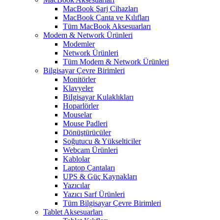
MacBook Şarj Cihazları
MacBook Çanta ve Kılıfları
Tüm MacBook Aksesuarları
Modem & Network Ürünleri
Modemler
Network Ürünleri
Tüm Modem & Network Ürünleri
Bilgisayar Çevre Birimleri
Monitörler
Klavyeler
BiIgisayar Kulaklıkları
Hoparlörler
Mouselar
Mouse Padleri
Dönüştürücüler
Soğutucu & Yükselticiler
Webcam Ürünleri
Kablolar
Laptop Çantaları
UPS & Güç Kaynakları
Yazıcılar
Yazıcı Sarf Ürünleri
Tüm Bilgisayar Çevre Birimleri
Tablet Aksesuarları