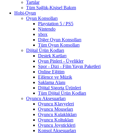
Tartılar
Tüm Sağlık-Kişisel Bakım
Hobi-Oyun
Oyun Konsolları
Playstation 5 / PS5
Nintendo
xbox
Diğer Oyun Konsolları
Tüm Oyun Konsolları
Dijital Ürün Kodları
Destek Kartları
Oyun Pinleri - Üyelikler
Spor - Dizi - Film Yayın Paketleri
Online Eğitim
Eğlence ve Müzik
Saklama Alanı
Dijital Sigorta Ürünleri
Tüm Dijital Ürün Kodları
Oyuncu Aksesuarları
Oyuncu Klavyeleri
Oyuncu Mouseları
Oyuncu Kulaklıkları
Oyuncu Koltukları
Oyuncu Joystickleri
Konsol Aksesuarları