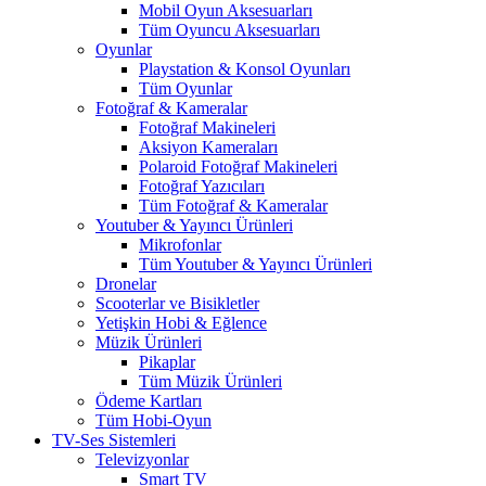
Mobil Oyun Aksesuarları
Tüm Oyuncu Aksesuarları
Oyunlar
Playstation & Konsol Oyunları
Tüm Oyunlar
Fotoğraf & Kameralar
Fotoğraf Makineleri
Aksiyon Kameraları
Polaroid Fotoğraf Makineleri
Fotoğraf Yazıcıları
Tüm Fotoğraf & Kameralar
Youtuber & Yayıncı Ürünleri
Mikrofonlar
Tüm Youtuber & Yayıncı Ürünleri
Dronelar
Scooterlar ve Bisikletler
Yetişkin Hobi & Eğlence
Müzik Ürünleri
Pikaplar
Tüm Müzik Ürünleri
Ödeme Kartları
Tüm Hobi-Oyun
TV-Ses Sistemleri
Televizyonlar
Smart TV