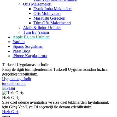
Ofis Malzemeleri
Evrak İmha Makineleri
Ofis Mobilyaları
Masaüstü Gereçleri
Tüm Ofis Malzemeleri
Akıllı & İlginç Ürünler
Tüm Ev-Yaşam
Apple Eğitim Ürünleri
Yardım
Sipariş Sorgulama
Pasaj Blog
iPhone Karşılaştırma
Turkcell Uygulamasını İndir
Pasaj ile ilgili tüm işlemlerinizi Turkcell Uygulamasından hızlıca
gerçekleştirebilirsiniz.
Uygulamayı İndir
turkcell.com.tr
Hızlı Giriş
Size özel ödeme avantajları ve size özel tekliflerden faydalanmak
için Giriş Yap/Üye Ol seçeneği ile devam edebilirsiniz.
Hızlı Giriş
veya