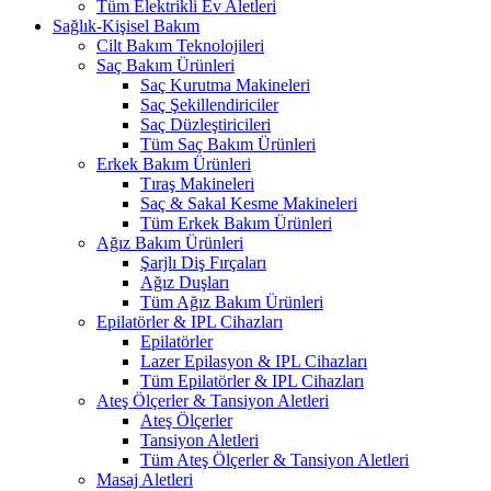
Tüm Elektrikli Ev Aletleri
Sağlık-Kişisel Bakım
Cilt Bakım Teknolojileri
Saç Bakım Ürünleri
Saç Kurutma Makineleri
Saç Şekillendiriciler
Saç Düzleştiricileri
Tüm Saç Bakım Ürünleri
Erkek Bakım Ürünleri
Tıraş Makineleri
Saç & Sakal Kesme Makineleri
Tüm Erkek Bakım Ürünleri
Ağız Bakım Ürünleri
Şarjlı Diş Fırçaları
Ağız Duşları
Tüm Ağız Bakım Ürünleri
Epilatörler & IPL Cihazları
Epilatörler
Lazer Epilasyon & IPL Cihazları
Tüm Epilatörler & IPL Cihazları
Ateş Ölçerler & Tansiyon Aletleri
Ateş Ölçerler
Tansiyon Aletleri
Tüm Ateş Ölçerler & Tansiyon Aletleri
Masaj Aletleri