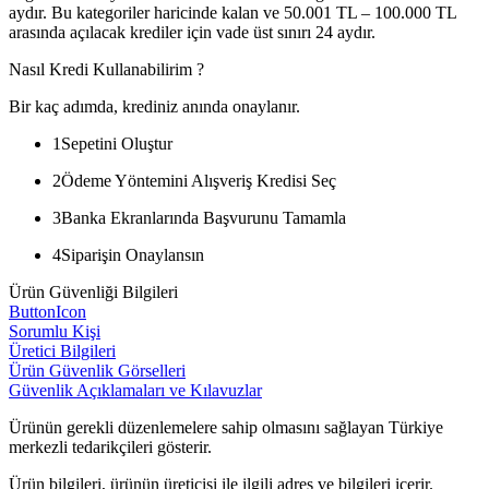
aydır. Bu kategoriler haricinde kalan ve 50.001 TL – 100.000 TL
arasında açılacak krediler için vade üst sınırı 24 aydır.
Nasıl Kredi Kullanabilirim ?
Bir kaç adımda, krediniz anında onaylanır.
1
Sepetini Oluştur
2
Ödeme Yöntemini Alışveriş Kredisi Seç
3
Banka Ekranlarında Başvurunu Tamamla
4
Siparişin Onaylansın
Ürün Güvenliği Bilgileri
ButtonIcon
Sorumlu Kişi
Üretici Bilgileri
Ürün Güvenlik Görselleri
Güvenlik Açıklamaları ve Kılavuzlar
Ürünün gerekli düzenlemelere sahip olmasını sağlayan Türkiye
merkezli tedarikçileri gösterir.
Ürün bilgileri, ürünün üreticisi ile ilgili adres ve bilgileri içerir.