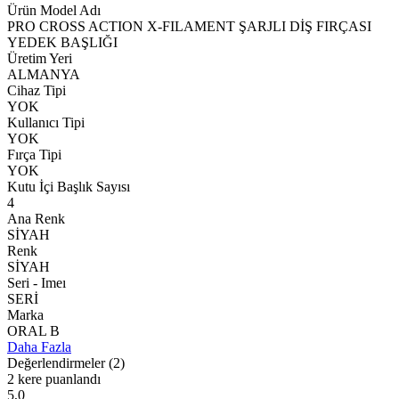
Ürün Model Adı
PRO CROSS ACTION X-FILAMENT ŞARJLI DİŞ FIRÇASI
YEDEK BAŞLIĞI
Üretim Yeri
ALMANYA
Cihaz Tipi
YOK
Kullanıcı Tipi
YOK
Fırça Tipi
YOK
Kutu İçi Başlık Sayısı
4
Ana Renk
SİYAH
Renk
SİYAH
Seri - Imeı
SERİ
Marka
ORAL B
Daha Fazla
Değerlendirmeler
(2)
2 kere puanlandı
5,0