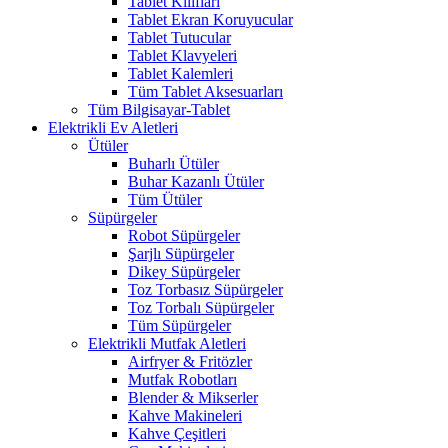
Tablet Kılıfları
Tablet Ekran Koruyucular
Tablet Tutucular
Tablet Klavyeleri
Tablet Kalemleri
Tüm Tablet Aksesuarları
Tüm Bilgisayar-Tablet
Elektrikli Ev Aletleri
Ütüler
Buharlı Ütüler
Buhar Kazanlı Ütüler
Tüm Ütüler
Süpürgeler
Robot Süpürgeler
Şarjlı Süpürgeler
Dikey Süpürgeler
Toz Torbasız Süpürgeler
Toz Torbalı Süpürgeler
Tüm Süpürgeler
Elektrikli Mutfak Aletleri
Airfryer & Fritözler
Mutfak Robotları
Blender & Mikserler
Kahve Makineleri
Kahve Çeşitleri