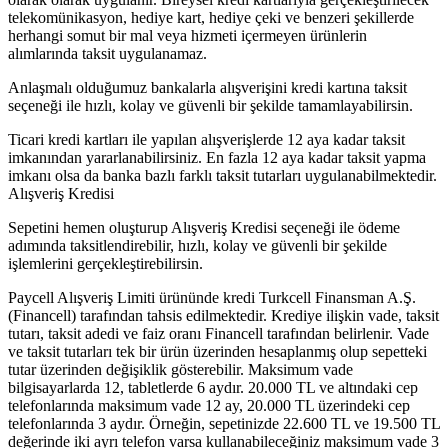
telekomünikasyon, hediye kart, hediye çeki ve benzeri şekillerde
herhangi somut bir mal veya hizmeti içermeyen ürünlerin
alımlarında taksit uygulanamaz.
Anlaşmalı olduğumuz bankalarla alışverişini kredi kartına taksit
seçeneği ile hızlı, kolay ve güvenli bir şekilde tamamlayabilirsin.
Ticari kredi kartları ile yapılan alışverişlerde 12 aya kadar taksit
imkanından yararlanabilirsiniz. En fazla 12 aya kadar taksit yapma
imkanı olsa da banka bazlı farklı taksit tutarları uygulanabilmektedir.
Alışveriş Kredisi
Sepetini hemen oluşturup Alışveriş Kredisi seçeneği ile ödeme
adımında taksitlendirebilir, hızlı, kolay ve güvenli bir şekilde
işlemlerini gerçekleştirebilirsin.
Paycell Alışveriş Limiti ürününde kredi Turkcell Finansman A.Ş.
(Financell) tarafından tahsis edilmektedir. Krediye ilişkin vade, taksit
tutarı, taksit adedi ve faiz oranı Financell tarafından belirlenir. Vade
ve taksit tutarları tek bir ürün üzerinden hesaplanmış olup sepetteki
tutar üzerinden değişiklik gösterebilir. Maksimum vade
bilgisayarlarda 12, tabletlerde 6 aydır. 20.000 TL ve altındaki cep
telefonlarında maksimum vade 12 ay, 20.000 TL üzerindeki cep
telefonlarında 3 aydır. Örneğin, sepetinizde 22.600 TL ve 19.500 TL
değerinde iki ayrı telefon varsa kullanabileceğiniz maksimum vade 3