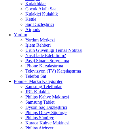
Kulaklıklar
Çocuk Akıllı Saat
Kulakiçi Kulaklık
Kettle
Saç Düzleştirici
Airpods
Yardım
Yardım Merkezi
İşlem Rehberi
Ürün Güvenliği Temas Noktası
Nasıl İade Edebilirim?
Pasaj Sipariş Sorgulama
iPhone Karşılaştırma
Televizyon (TV) Karşılaştırma
Telefon Sat
Popüler Marka Kategoriler
Samsung Telefonlar
JBL Kulaklık
Philips Kahve Makinesi
Samsung Tablet
Dyson Saç Düzleştirici
Philips Dikey Süpürge
Philips Süpürge
Karaca Kahve Makinesi
Philips Airfryer