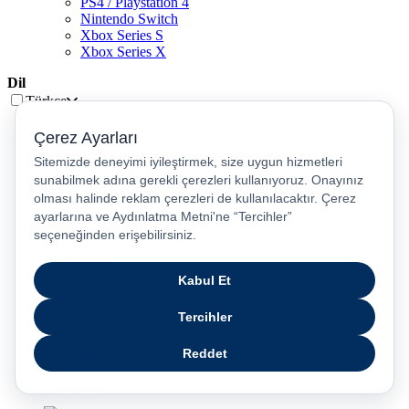
PS4 / Playstation 4
Nintendo Switch
Xbox Series S
Xbox Series X
Dil
Türkçe
English
عربى
русский