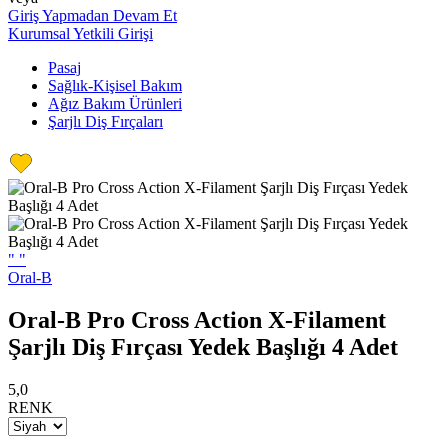
Giriş Yapmadan Devam Et
Kurumsal Yetkili Girişi
Pasaj
Sağlık-Kişisel Bakım
Ağız Bakım Ürünleri
Şarjlı Diş Fırçaları
"
"
Oral-B
Oral-B Pro Cross Action X-Filament
Şarjlı Diş Fırçası Yedek Başlığı 4 Adet
5,0
RENK