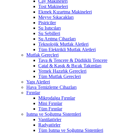
Çay Makineleri
Tost Makineleri
Ekmek Kızartma Makineleri
Meyve Sıkacakları
Pişiriciler
Su Isıtıcıları
Su Sebilleri
Su Arıtma Cihazları
Teknolojik Mutfak Aletleri
Tüm Elektrikli Mutfak Aletleri
Mutfak Gereçleri
Tava & Tencere & Düdüklü Tencere
Çatal & Kaşık & Bıçak Takımları
Yemek Hazırlık Gereçleri
Tüm Mutfak Gereçleri
Yapı Aletleri
Hava Temizleme Cihazları
Fırınlar
Mikrodalga Fırınlar
Mini Fırınlar
Tüm Fırınlar
Isıtma ve Soğutma Sistemleri
Vantilatörler
Radyatörler
Tüm Isıtma ve Soğutma Sistemleri