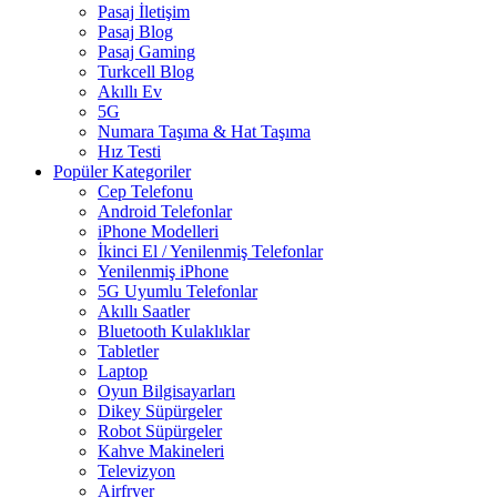
Pasaj İletişim
Pasaj Blog
Pasaj Gaming
Turkcell Blog
Akıllı Ev
5G
Numara Taşıma & Hat Taşıma
Hız Testi
Popüler Kategoriler
Cep Telefonu
Android Telefonlar
iPhone Modelleri
İkinci El / Yenilenmiş Telefonlar
Yenilenmiş iPhone
5G Uyumlu Telefonlar
Akıllı Saatler
Bluetooth Kulaklıklar
Tabletler
Laptop
Oyun Bilgisayarları
Dikey Süpürgeler
Robot Süpürgeler
Kahve Makineleri
Televizyon
Airfryer