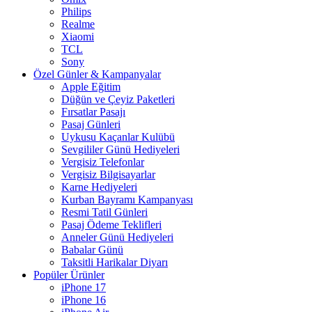
Philips
Realme
Xiaomi
TCL
Sony
Özel Günler & Kampanyalar
Apple Eğitim
Düğün ve Çeyiz Paketleri
Fırsatlar Pasajı
Pasaj Günleri
Uykusu Kaçanlar Kulübü
Sevgililer Günü Hediyeleri
Vergisiz Telefonlar
Vergisiz Bilgisayarlar
Karne Hediyeleri
Kurban Bayramı Kampanyası
Resmi Tatil Günleri
Pasaj Ödeme Teklifleri
Anneler Günü Hediyeleri
Babalar Günü
Taksitli Harikalar Diyarı
Popüler Ürünler
iPhone 17
iPhone 16