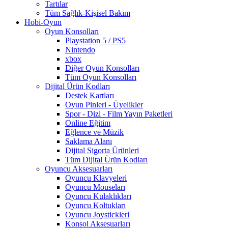
Tartılar
Tüm Sağlık-Kişisel Bakım
Hobi-Oyun
Oyun Konsolları
Playstation 5 / PS5
Nintendo
xbox
Diğer Oyun Konsolları
Tüm Oyun Konsolları
Dijital Ürün Kodları
Destek Kartları
Oyun Pinleri - Üyelikler
Spor - Dizi - Film Yayın Paketleri
Online Eğitim
Eğlence ve Müzik
Saklama Alanı
Dijital Sigorta Ürünleri
Tüm Dijital Ürün Kodları
Oyuncu Aksesuarları
Oyuncu Klavyeleri
Oyuncu Mouseları
Oyuncu Kulaklıkları
Oyuncu Koltukları
Oyuncu Joystickleri
Konsol Aksesuarları