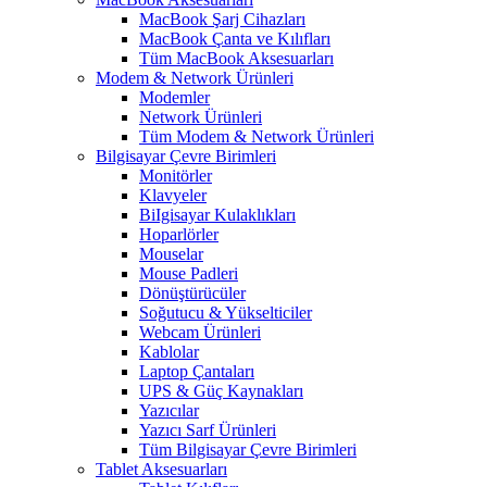
MacBook Şarj Cihazları
MacBook Çanta ve Kılıfları
Tüm MacBook Aksesuarları
Modem & Network Ürünleri
Modemler
Network Ürünleri
Tüm Modem & Network Ürünleri
Bilgisayar Çevre Birimleri
Monitörler
Klavyeler
BiIgisayar Kulaklıkları
Hoparlörler
Mouselar
Mouse Padleri
Dönüştürücüler
Soğutucu & Yükselticiler
Webcam Ürünleri
Kablolar
Laptop Çantaları
UPS & Güç Kaynakları
Yazıcılar
Yazıcı Sarf Ürünleri
Tüm Bilgisayar Çevre Birimleri
Tablet Aksesuarları