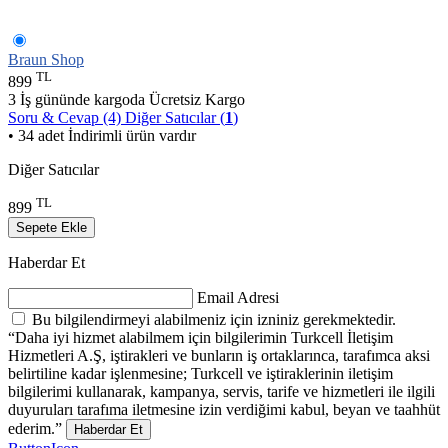
Braun Shop
TL
899
3 İş gününde kargoda
Ücretsiz Kargo
Soru & Cevap (4)
Diğer Satıcılar (
1
)
• 34 adet İndirimli ürün vardır
Diğer Satıcılar
TL
899
Sepete Ekle
Haberdar Et
Email Adresi
Bu bilgilendirmeyi alabilmeniz için izniniz gerekmektedir.
“Daha iyi hizmet alabilmem için bilgilerimin Turkcell İletişim
Hizmetleri A.Ş, iştirakleri ve bunların iş ortaklarınca, tarafımca aksi
belirtiline kadar işlenmesine; Turkcell ve iştiraklerinin iletişim
bilgilerimi kullanarak, kampanya, servis, tarife ve hizmetleri ile ilgili
duyuruları tarafıma iletmesine izin verdiğimi kabul, beyan ve taahhüt
ederim.”
Haberdar Et