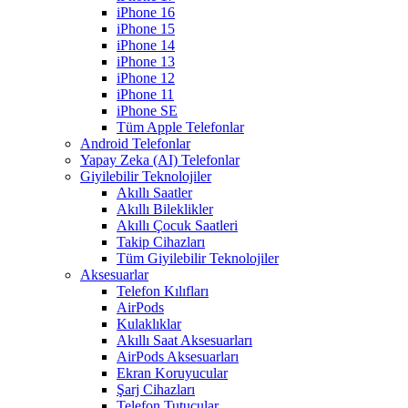
iPhone 16
iPhone 15
iPhone 14
iPhone 13
iPhone 12
iPhone 11
iPhone SE
Tüm Apple Telefonlar
Android Telefonlar
Yapay Zeka (AI) Telefonlar
Giyilebilir Teknolojiler
Akıllı Saatler
Akıllı Bileklikler
Akıllı Çocuk Saatleri
Takip Cihazları
Tüm Giyilebilir Teknolojiler
Aksesuarlar
Telefon Kılıfları
AirPods
Kulaklıklar
Akıllı Saat Aksesuarları
AirPods Aksesuarları
Ekran Koruyucular
Şarj Cihazları
Telefon Tutucular