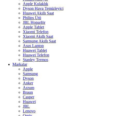
Apple Kulaklık
Dyson Hava Temizleyici
Huawei Akıllı Saat
Philips Ütü
JBL Hoparlör
Apple Tablet
Xiaomi Telefon
Xiaomi Akıllı Saat
Samsung Akıllı Saat
Asus Laptop
Huawei Tablet
Huawei Telefon
Stanley Termos
Markalar
Apple
Samsung
Dyson
Anker
Arzum
Braun
Casper
Huawei
JBL
Lenovo
Omix