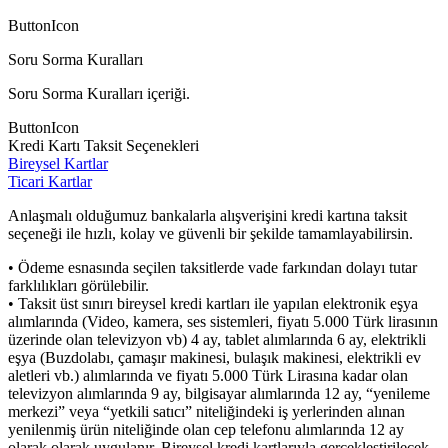
ButtonIcon
Soru Sorma Kuralları
Soru Sorma Kuralları içeriği.
ButtonIcon
Kredi Kartı Taksit Seçenekleri
Bireysel Kartlar
Ticari Kartlar
Anlaşmalı olduğumuz bankalarla alışverişini kredi kartına taksit
seçeneği ile hızlı, kolay ve güvenli bir şekilde tamamlayabilirsin.
• Ödeme esnasında seçilen taksitlerde vade farkından dolayı tutar
farklılıkları görülebilir.
• Taksit üst sınırı bireysel kredi kartları ile yapılan elektronik eşya
alımlarında (Video, kamera, ses sistemleri, fiyatı 5.000 Türk lirasının
üzerinde olan televizyon vb) 4 ay, tablet alımlarında 6 ay, elektrikli
eşya (Buzdolabı, çamaşır makinesi, bulaşık makinesi, elektrikli ev
aletleri vb.) alımlarında ve fiyatı 5.000 Türk Lirasına kadar olan
televizyon alımlarında 9 ay, bilgisayar alımlarında 12 ay, “yenileme
merkezi” veya “yetkili satıcı” niteliğindeki iş yerlerinden alınan
yenilenmiş ürün niteliğinde olan cep telefonu alımlarında 12 ay
olarak olarak uygulanır. Bireysel kredi kartlarıyla gerçekleştirilecek