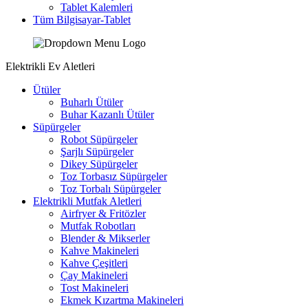
Tablet Kalemleri
Tüm Bilgisayar-Tablet
Elektrikli Ev Aletleri
Ütüler
Buharlı Ütüler
Buhar Kazanlı Ütüler
Süpürgeler
Robot Süpürgeler
Şarjlı Süpürgeler
Dikey Süpürgeler
Toz Torbasız Süpürgeler
Toz Torbalı Süpürgeler
Elektrikli Mutfak Aletleri
Airfryer & Fritözler
Mutfak Robotları
Blender & Mikserler
Kahve Makineleri
Kahve Çeşitleri
Çay Makineleri
Tost Makineleri
Ekmek Kızartma Makineleri