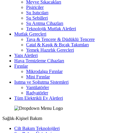
Meyve Sıkacakları
Pişiriciler
Su Isıtıcıları
Su Sebilleri
Su Arıtma Cihazları
Teknolojik Mutfak Aletleri
Mutfak Gereçleri
Tava & Tencere & Düdüklü Tencere
Çatal & Kaşık & Bıçak Takımları
Yemek Hazırlık Gereçleri
Yapı Aletleri
Hava Temizleme Cihazları
Fırınlar
Mikrodalga Fırınlar
Mini Fırınlar
Isıtma ve Soğutma Sistemleri
Vantilatörler
Radyatörler
Tüm Elektrikli Ev Aletleri
Sağlık-Kişisel Bakım
Cilt Bakım Teknolojileri