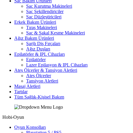
Saç Bakım Ürünleri
Saç Kurutma Makineleri
Saç Şekillendiriciler
Saç Düzleştiricileri
Erkek Bakım Ürünleri
Tıraş Makineleri
Saç & Sakal Kesme Makineleri
Ağız Bakım Ürünleri
Şarjlı Diş Fırçaları
Ağız Duşları
Epilatörler & IPL Cihazları
Epilatörler
Lazer Epilasyon & IPL Cihazları
Ateş Ölçerler & Tansiyon Aletleri
Ateş Ölçerler
Tansiyon Aletleri
Masaj Aletleri
Tartılar
Tüm Sağlık-Kişisel Bakım
Hobi-Oyun
Oyun Konsolları
Playstation 5 / PS5