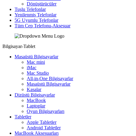
Dönüştürücüler
Tuşlu Telefonlar
Yenilenmiş Telefonlar
5G Uyumlu Telefonlar
Tüm Cep Telefonu-Aksesuar
Bilgisayar-Tablet
Masaüstü Bilgisayarlar
Mac mini
iMac
Mac Studio
All-in-One Bilgisayarlar
Masaüstü Bilgisayarlar
Kasalar
Dizüstü Bilgisayarlar
MacBook
Laptoplar
Oyun Bilgisayarları
Tabletler
Apple Tabletler
Android Tabletler
MacBook Aksesuarları