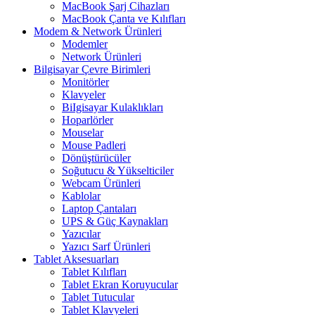
MacBook Şarj Cihazları
MacBook Çanta ve Kılıfları
Modem & Network Ürünleri
Modemler
Network Ürünleri
Bilgisayar Çevre Birimleri
Monitörler
Klavyeler
BiIgisayar Kulaklıkları
Hoparlörler
Mouselar
Mouse Padleri
Dönüştürücüler
Soğutucu & Yükselticiler
Webcam Ürünleri
Kablolar
Laptop Çantaları
UPS & Güç Kaynakları
Yazıcılar
Yazıcı Sarf Ürünleri
Tablet Aksesuarları
Tablet Kılıfları
Tablet Ekran Koruyucular
Tablet Tutucular
Tablet Klavyeleri