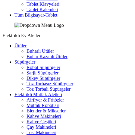
Tablet Klavyeleri
Tablet Kalemleri
Tüm Bilgisayar-Tablet
Elektrikli Ev Aletleri
Ütüler
Buharlı Ütüler
Buhar Kazanlı Ütüler
Süpürgeler
Robot Süpürgeler
Şarjlı Süpürgeler
Dikey Süpürgeler
Toz Torbasız Süpürgeler
Toz Torbalı Süpürgeler
Elektrikli Mutfak Aletleri
Airfryer & Fritözler
Mutfak Robotları
Blender & Mikserler
Kahve Makineleri
Kahve Çeşitleri
Çay Makineleri
Tost Makineleri