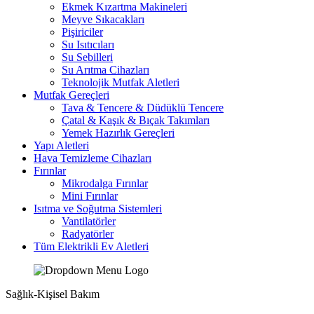
Ekmek Kızartma Makineleri
Meyve Sıkacakları
Pişiriciler
Su Isıtıcıları
Su Sebilleri
Su Arıtma Cihazları
Teknolojik Mutfak Aletleri
Mutfak Gereçleri
Tava & Tencere & Düdüklü Tencere
Çatal & Kaşık & Bıçak Takımları
Yemek Hazırlık Gereçleri
Yapı Aletleri
Hava Temizleme Cihazları
Fırınlar
Mikrodalga Fırınlar
Mini Fırınlar
Isıtma ve Soğutma Sistemleri
Vantilatörler
Radyatörler
Tüm Elektrikli Ev Aletleri
Sağlık-Kişisel Bakım