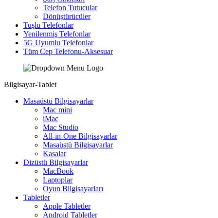
Telefon Tutucular
Dönüştürücüler
Tuşlu Telefonlar
Yenilenmiş Telefonlar
5G Uyumlu Telefonlar
Tüm Cep Telefonu-Aksesuar
Bilgisayar-Tablet
Masaüstü Bilgisayarlar
Mac mini
iMac
Mac Studio
All-in-One Bilgisayarlar
Masaüstü Bilgisayarlar
Kasalar
Dizüstü Bilgisayarlar
MacBook
Laptoplar
Oyun Bilgisayarları
Tabletler
Apple Tabletler
Android Tabletler