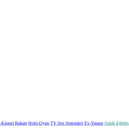
k-Kişisel Bakım
Hobi-Oyun
TV-Ses Sistemleri
Ev-Yaşam
Apple Eğitim