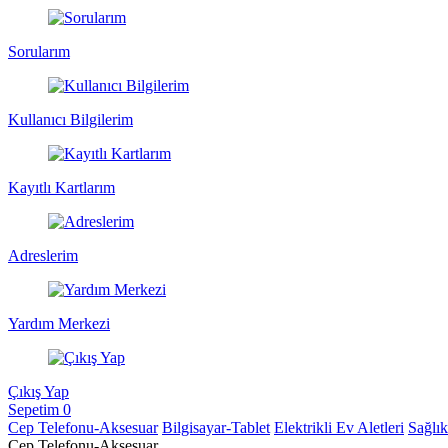
Sorularım
Kullanıcı Bilgilerim
Kayıtlı Kartlarım
Adreslerim
Yardım Merkezi
Çıkış Yap
Sepetim
0
Cep Telefonu-Aksesuar
Bilgisayar-Tablet
Elektrikli Ev Aletleri
Sağlı
Cep Telefonu-Aksesuar