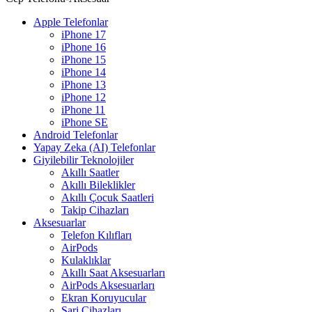
Apple Telefonlar
iPhone 17
iPhone 16
iPhone 15
iPhone 14
iPhone 13
iPhone 12
iPhone 11
iPhone SE
Android Telefonlar
Yapay Zeka (AI) Telefonlar
Giyilebilir Teknolojiler
Akıllı Saatler
Akıllı Bileklikler
Akıllı Çocuk Saatleri
Takip Cihazları
Aksesuarlar
Telefon Kılıfları
AirPods
Kulaklıklar
Akıllı Saat Aksesuarları
AirPods Aksesuarları
Ekran Koruyucular
Şarj Cihazları