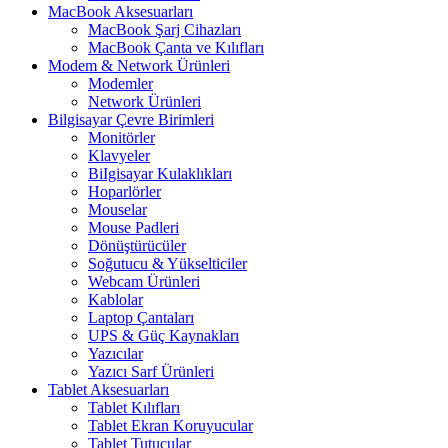
MacBook Aksesuarları
MacBook Şarj Cihazları
MacBook Çanta ve Kılıfları
Modem & Network Ürünleri
Modemler
Network Ürünleri
Bilgisayar Çevre Birimleri
Monitörler
Klavyeler
BiIgisayar Kulaklıkları
Hoparlörler
Mouselar
Mouse Padleri
Dönüştürücüler
Soğutucu & Yükselticiler
Webcam Ürünleri
Kablolar
Laptop Çantaları
UPS & Güç Kaynakları
Yazıcılar
Yazıcı Sarf Ürünleri
Tablet Aksesuarları
Tablet Kılıfları
Tablet Ekran Koruyucular
Tablet Tutucular