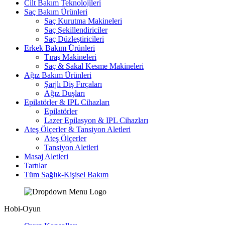
Cilt Bakım Teknolojileri
Saç Bakım Ürünleri
Saç Kurutma Makineleri
Saç Şekillendiriciler
Saç Düzleştiricileri
Erkek Bakım Ürünleri
Tıraş Makineleri
Saç & Sakal Kesme Makineleri
Ağız Bakım Ürünleri
Şarjlı Diş Fırçaları
Ağız Duşları
Epilatörler & IPL Cihazları
Epilatörler
Lazer Epilasyon & IPL Cihazları
Ateş Ölçerler & Tansiyon Aletleri
Ateş Ölçerler
Tansiyon Aletleri
Masaj Aletleri
Tartılar
Tüm Sağlık-Kişisel Bakım
Hobi-Oyun