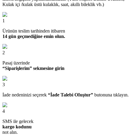
Kulak içi /kulak üstü kulaklık, saat, akıllı bileklik vb.)
1
Ürünün teslim tarihinden itibaren
14 gün geçmediğine emin olun.
2
Pasaj üzerinde
“Siparişlerim” sekmesine girin
3
İade nedeninizi seçerek
“İade Talebi OIuştur”
butonuna tıklayın.
4
SMS ile gelecek
kargo kodunu
not alın.