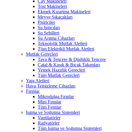
Çay Makineleri
Tost Makineleri
Ekmek Kızartma Makineleri
Meyve Sıkacakları
Pişiriciler
Su Isıtıcıları
Su Sebilleri
Su Arıtma Cihazları
Teknolojik Mutfak Aletleri
Tüm Elektrikli Mutfak Aletleri
Mutfak Gereçleri
Tava & Tencere & Düdüklü Tencere
Çatal & Kaşık & Bıçak Takımları
Yemek Hazırlık Gereçleri
Tüm Mutfak Gereçleri
Yapı Aletleri
Hava Temizleme Cihazları
Fırınlar
Mikrodalga Fırınlar
Mini Fırınlar
Tüm Fırınlar
Isıtma ve Soğutma Sistemleri
Vantilatörler
Radyatörler
Tüm Isıtma ve Soğutma Sistemleri