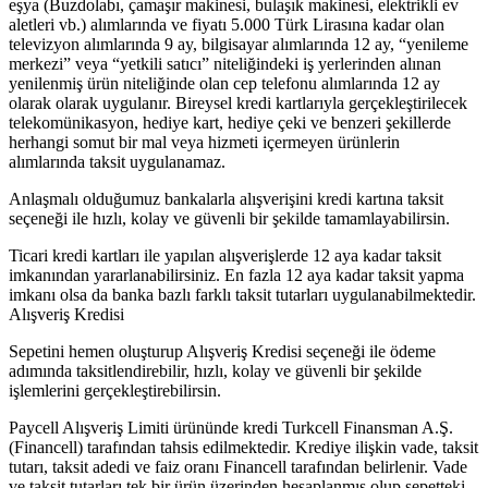
eşya (Buzdolabı, çamaşır makinesi, bulaşık makinesi, elektrikli ev
aletleri vb.) alımlarında ve fiyatı 5.000 Türk Lirasına kadar olan
televizyon alımlarında 9 ay, bilgisayar alımlarında 12 ay, “yenileme
merkezi” veya “yetkili satıcı” niteliğindeki iş yerlerinden alınan
yenilenmiş ürün niteliğinde olan cep telefonu alımlarında 12 ay
olarak olarak uygulanır. Bireysel kredi kartlarıyla gerçekleştirilecek
telekomünikasyon, hediye kart, hediye çeki ve benzeri şekillerde
herhangi somut bir mal veya hizmeti içermeyen ürünlerin
alımlarında taksit uygulanamaz.
Anlaşmalı olduğumuz bankalarla alışverişini kredi kartına taksit
seçeneği ile hızlı, kolay ve güvenli bir şekilde tamamlayabilirsin.
Ticari kredi kartları ile yapılan alışverişlerde 12 aya kadar taksit
imkanından yararlanabilirsiniz. En fazla 12 aya kadar taksit yapma
imkanı olsa da banka bazlı farklı taksit tutarları uygulanabilmektedir.
Alışveriş Kredisi
Sepetini hemen oluşturup Alışveriş Kredisi seçeneği ile ödeme
adımında taksitlendirebilir, hızlı, kolay ve güvenli bir şekilde
işlemlerini gerçekleştirebilirsin.
Paycell Alışveriş Limiti ürününde kredi Turkcell Finansman A.Ş.
(Financell) tarafından tahsis edilmektedir. Krediye ilişkin vade, taksit
tutarı, taksit adedi ve faiz oranı Financell tarafından belirlenir. Vade
ve taksit tutarları tek bir ürün üzerinden hesaplanmış olup sepetteki