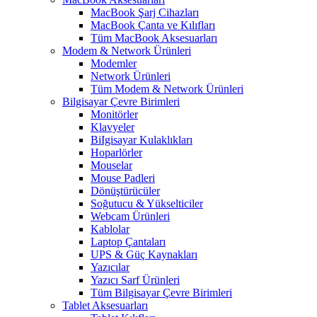
MacBook Şarj Cihazları
MacBook Çanta ve Kılıfları
Tüm MacBook Aksesuarları
Modem & Network Ürünleri
Modemler
Network Ürünleri
Tüm Modem & Network Ürünleri
Bilgisayar Çevre Birimleri
Monitörler
Klavyeler
BiIgisayar Kulaklıkları
Hoparlörler
Mouselar
Mouse Padleri
Dönüştürücüler
Soğutucu & Yükselticiler
Webcam Ürünleri
Kablolar
Laptop Çantaları
UPS & Güç Kaynakları
Yazıcılar
Yazıcı Sarf Ürünleri
Tüm Bilgisayar Çevre Birimleri
Tablet Aksesuarları