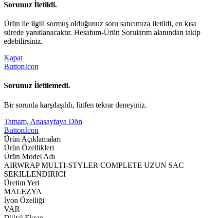
Sorunuz İletildi.
Ürün ile ilgili sormuş olduğunuz soru satıcımıza iletildi, en kısa
sürede yanıtlanacaktır. Hesabım-Ürün Sorularım alanından takip
edebilirsiniz.
Kapat
ButtonIcon
Sorunuz İletilemedi.
Bir sorunla karşılaşıldı, lütfen tekrar deneyiniz.
Tamam, Anasayfaya Dön
ButtonIcon
Ürün Açıklamaları
Ürün Özellikleri
Ürün Model Adı
AIRWRAP MULTI-STYLER COMPLETE UZUN SAC
SEKILLENDIRICI
Üretim Yeri
MALEZYA
İyon Özelliği
VAR
Dijital Ekran