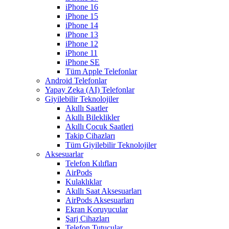
iPhone 16
iPhone 15
iPhone 14
iPhone 13
iPhone 12
iPhone 11
iPhone SE
Tüm Apple Telefonlar
Android Telefonlar
Yapay Zeka (AI) Telefonlar
Giyilebilir Teknolojiler
Akıllı Saatler
Akıllı Bileklikler
Akıllı Çocuk Saatleri
Takip Cihazları
Tüm Giyilebilir Teknolojiler
Aksesuarlar
Telefon Kılıfları
AirPods
Kulaklıklar
Akıllı Saat Aksesuarları
AirPods Aksesuarları
Ekran Koruyucular
Şarj Cihazları
Telefon Tutucular