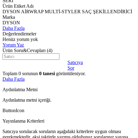
SERİ
Ürün Etiket Adı
DYSON AİRWRAP MULTİ-STYLER SAÇ ŞEKİLLENDİRİCİ
Marka
DYSON
Daha Fazla
Değerlendirmeler
Henüz yorum yok
Yorum Yaz
Ürün Soru&Cevapları
(4)
Satıcıya
Sor
Toplam
0
sorunun
0
tanesi
görüntüleniyor.
Daha Fazla
Aydınlatma Metni
Aydınlatma metni içeriği.
ButtonIcon
Yayınlanma Kriterleri
Satıcıya sorulacak soruların aşağıdaki kriterlere uygun olması
gerekmektedir, aksi taktirde yazmış olduğunuz sorularınız yayına