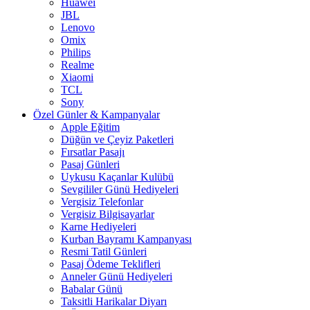
Huawei
JBL
Lenovo
Omix
Philips
Realme
Xiaomi
TCL
Sony
Özel Günler & Kampanyalar
Apple Eğitim
Düğün ve Çeyiz Paketleri
Fırsatlar Pasajı
Pasaj Günleri
Uykusu Kaçanlar Kulübü
Sevgililer Günü Hediyeleri
Vergisiz Telefonlar
Vergisiz Bilgisayarlar
Karne Hediyeleri
Kurban Bayramı Kampanyası
Resmi Tatil Günleri
Pasaj Ödeme Teklifleri
Anneler Günü Hediyeleri
Babalar Günü
Taksitli Harikalar Diyarı