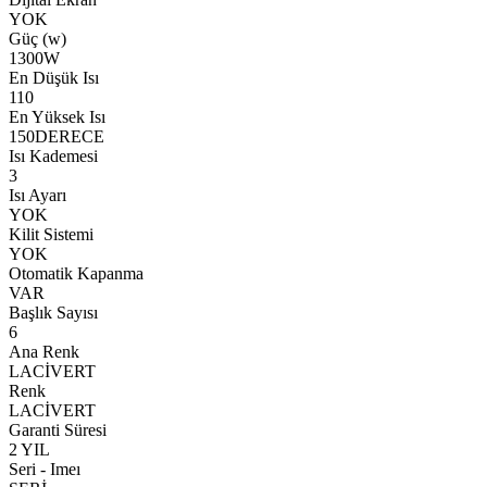
YOK
Güç (w)
1300W
En Düşük Isı
110
En Yüksek Isı
150DERECE
Isı Kademesi
3
Isı Ayarı
YOK
Kilit Sistemi
YOK
Otomatik Kapanma
VAR
Başlık Sayısı
6
Ana Renk
LACİVERT
Renk
LACİVERT
Garanti Süresi
2 YIL
Seri - Imeı