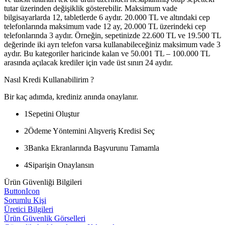
tutar üzerinden değişiklik gösterebilir. Maksimum vade
bilgisayarlarda 12, tabletlerde 6 aydır. 20.000 TL ve altındaki cep
telefonlarında maksimum vade 12 ay, 20.000 TL üzerindeki cep
telefonlarında 3 aydır. Örneğin, sepetinizde 22.600 TL ve 19.500 TL
değerinde iki ayrı telefon varsa kullanabileceğiniz maksimum vade 3
aydır. Bu kategoriler haricinde kalan ve 50.001 TL – 100.000 TL
arasında açılacak krediler için vade üst sınırı 24 aydır.
Nasıl Kredi Kullanabilirim ?
Bir kaç adımda, krediniz anında onaylanır.
1
Sepetini Oluştur
2
Ödeme Yöntemini Alışveriş Kredisi Seç
3
Banka Ekranlarında Başvurunu Tamamla
4
Siparişin Onaylansın
Ürün Güvenliği Bilgileri
ButtonIcon
Sorumlu Kişi
Üretici Bilgileri
Ürün Güvenlik Görselleri