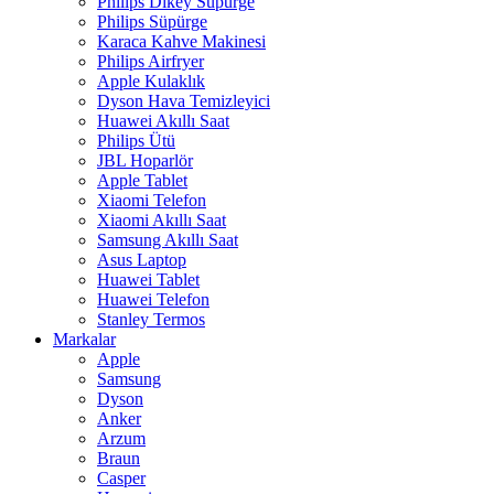
Philips Dikey Süpürge
Philips Süpürge
Karaca Kahve Makinesi
Philips Airfryer
Apple Kulaklık
Dyson Hava Temizleyici
Huawei Akıllı Saat
Philips Ütü
JBL Hoparlör
Apple Tablet
Xiaomi Telefon
Xiaomi Akıllı Saat
Samsung Akıllı Saat
Asus Laptop
Huawei Tablet
Huawei Telefon
Stanley Termos
Markalar
Apple
Samsung
Dyson
Anker
Arzum
Braun
Casper