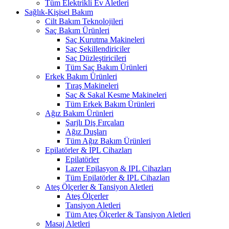
Tüm Elektrikli Ev Aletleri
Sağlık-Kişisel Bakım
Cilt Bakım Teknolojileri
Saç Bakım Ürünleri
Saç Kurutma Makineleri
Saç Şekillendiriciler
Saç Düzleştiricileri
Tüm Saç Bakım Ürünleri
Erkek Bakım Ürünleri
Tıraş Makineleri
Saç & Sakal Kesme Makineleri
Tüm Erkek Bakım Ürünleri
Ağız Bakım Ürünleri
Şarjlı Diş Fırçaları
Ağız Duşları
Tüm Ağız Bakım Ürünleri
Epilatörler & IPL Cihazları
Epilatörler
Lazer Epilasyon & IPL Cihazları
Tüm Epilatörler & IPL Cihazları
Ateş Ölçerler & Tansiyon Aletleri
Ateş Ölçerler
Tansiyon Aletleri
Tüm Ateş Ölçerler & Tansiyon Aletleri
Masaj Aletleri