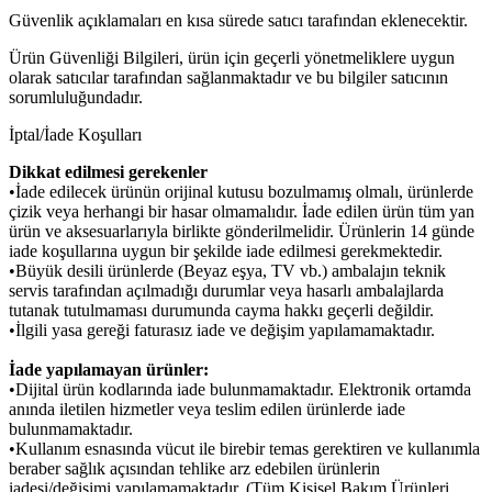
Güvenlik açıklamaları en kısa sürede satıcı tarafından eklenecektir.
Ürün Güvenliği Bilgileri, ürün için geçerli yönetmeliklere uygun
olarak satıcılar tarafından sağlanmaktadır ve bu bilgiler satıcının
sorumluluğundadır.
İptal/İade Koşulları
Dikkat edilmesi gerekenler
•İade edilecek ürünün orijinal kutusu bozulmamış olmalı, ürünlerde
çizik veya herhangi bir hasar olmamalıdır. İade edilen ürün tüm yan
ürün ve aksesuarlarıyla birlikte gönderilmelidir. Ürünlerin 14 günde
iade koşullarına uygun bir şekilde iade edilmesi gerekmektedir.
•Büyük desili ürünlerde (Beyaz eşya, TV vb.) ambalajın teknik
servis tarafından açılmadığı durumlar veya hasarlı ambalajlarda
tutanak tutulmaması durumunda cayma hakkı geçerli değildir.
•İlgili yasa gereği faturasız iade ve değişim yapılamamaktadır.
İade yapılamayan ürünler:
•Dijital ürün kodlarında iade bulunmamaktadır. Elektronik ortamda
anında iletilen hizmetler veya teslim edilen ürünlerde iade
bulunmamaktadır.
•Kullanım esnasında vücut ile birebir temas gerektiren ve kullanımla
beraber sağlık açısından tehlike arz edebilen ürünlerin
iadesi/değişimi yapılamamaktadır. (Tüm Kişisel Bakım Ürünleri,