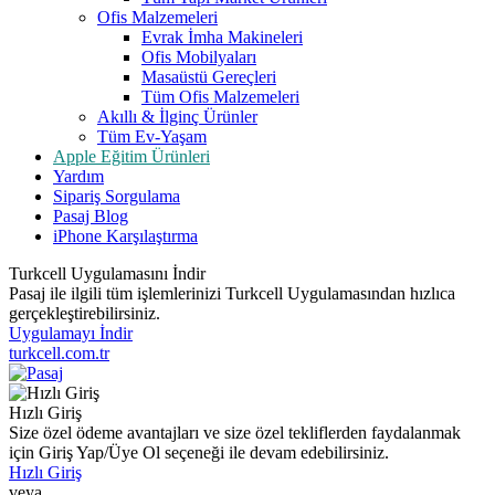
Ofis Malzemeleri
Evrak İmha Makineleri
Ofis Mobilyaları
Masaüstü Gereçleri
Tüm Ofis Malzemeleri
Akıllı & İlginç Ürünler
Tüm Ev-Yaşam
Apple Eğitim Ürünleri
Yardım
Sipariş Sorgulama
Pasaj Blog
iPhone Karşılaştırma
Turkcell Uygulamasını İndir
Pasaj ile ilgili tüm işlemlerinizi Turkcell Uygulamasından hızlıca
gerçekleştirebilirsiniz.
Uygulamayı İndir
turkcell.com.tr
Hızlı Giriş
Size özel ödeme avantajları ve size özel tekliflerden faydalanmak
için Giriş Yap/Üye Ol seçeneği ile devam edebilirsiniz.
Hızlı Giriş
veya