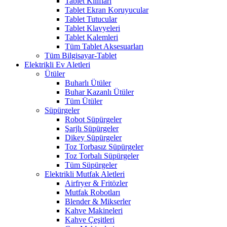
Tablet Kılıfları
Tablet Ekran Koruyucular
Tablet Tutucular
Tablet Klavyeleri
Tablet Kalemleri
Tüm Tablet Aksesuarları
Tüm Bilgisayar-Tablet
Elektrikli Ev Aletleri
Ütüler
Buharlı Ütüler
Buhar Kazanlı Ütüler
Tüm Ütüler
Süpürgeler
Robot Süpürgeler
Şarjlı Süpürgeler
Dikey Süpürgeler
Toz Torbasız Süpürgeler
Toz Torbalı Süpürgeler
Tüm Süpürgeler
Elektrikli Mutfak Aletleri
Airfryer & Fritözler
Mutfak Robotları
Blender & Mikserler
Kahve Makineleri
Kahve Çeşitleri