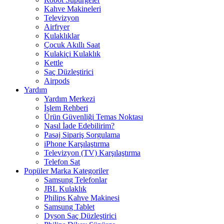
Kahve Makineleri
Televizyon
Airfryer
Kulaklıklar
Çocuk Akıllı Saat
Kulakiçi Kulaklık
Kettle
Saç Düzleştirici
Airpods
Yardım
Yardım Merkezi
İşlem Rehberi
Ürün Güvenliği Temas Noktası
Nasıl İade Edebilirim?
Pasaj Sipariş Sorgulama
iPhone Karşılaştırma
Televizyon (TV) Karşılaştırma
Telefon Sat
Popüler Marka Kategoriler
Samsung Telefonlar
JBL Kulaklık
Philips Kahve Makinesi
Samsung Tablet
Dyson Saç Düzleştirici