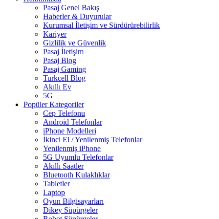
Pasaj Genel Bakış
Haberler & Duyurular
Kurumsal İletişim ve Sürdürürebilirlik
Kariyer
Gizlilik ve Güvenlik
Pasaj İletişim
Pasaj Blog
Pasaj Gaming
Turkcell Blog
Akıllı Ev
5G
Popüler Kategoriler
Cep Telefonu
Android Telefonlar
iPhone Modelleri
İkinci El / Yenilenmiş Telefonlar
Yenilenmiş iPhone
5G Uyumlu Telefonlar
Akıllı Saatler
Bluetooth Kulaklıklar
Tabletler
Laptop
Oyun Bilgisayarları
Dikey Süpürgeler
Robot Süpürgeler