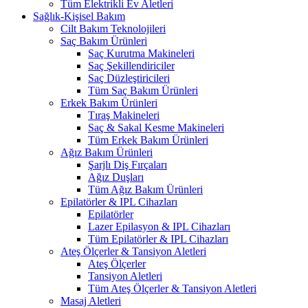
Tüm Elektrikli Ev Aletleri
Sağlık-Kişisel Bakım
Cilt Bakım Teknolojileri
Saç Bakım Ürünleri
Saç Kurutma Makineleri
Saç Şekillendiriciler
Saç Düzleştiricileri
Tüm Saç Bakım Ürünleri
Erkek Bakım Ürünleri
Tıraş Makineleri
Saç & Sakal Kesme Makineleri
Tüm Erkek Bakım Ürünleri
Ağız Bakım Ürünleri
Şarjlı Diş Fırçaları
Ağız Duşları
Tüm Ağız Bakım Ürünleri
Epilatörler & IPL Cihazları
Epilatörler
Lazer Epilasyon & IPL Cihazları
Tüm Epilatörler & IPL Cihazları
Ateş Ölçerler & Tansiyon Aletleri
Ateş Ölçerler
Tansiyon Aletleri
Tüm Ateş Ölçerler & Tansiyon Aletleri
Masaj Aletleri