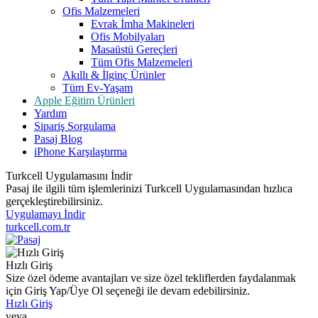
Ofis Malzemeleri
Evrak İmha Makineleri
Ofis Mobilyaları
Masaüstü Gereçleri
Tüm Ofis Malzemeleri
Akıllı & İlginç Ürünler
Tüm Ev-Yaşam
Apple Eğitim Ürünleri
Yardım
Sipariş Sorgulama
Pasaj Blog
iPhone Karşılaştırma
Turkcell Uygulamasını İndir
Pasaj ile ilgili tüm işlemlerinizi Turkcell Uygulamasından hızlıca
gerçekleştirebilirsiniz.
Uygulamayı İndir
turkcell.com.tr
Hızlı Giriş
Size özel ödeme avantajları ve size özel tekliflerden faydalanmak
için Giriş Yap/Üye Ol seçeneği ile devam edebilirsiniz.
Hızlı Giriş
veya