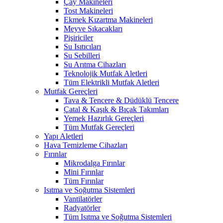
Çay Makineleri
Tost Makineleri
Ekmek Kızartma Makineleri
Meyve Sıkacakları
Pişiriciler
Su Isıtıcıları
Su Sebilleri
Su Arıtma Cihazları
Teknolojik Mutfak Aletleri
Tüm Elektrikli Mutfak Aletleri
Mutfak Gereçleri
Tava & Tencere & Düdüklü Tencere
Çatal & Kaşık & Bıçak Takımları
Yemek Hazırlık Gereçleri
Tüm Mutfak Gereçleri
Yapı Aletleri
Hava Temizleme Cihazları
Fırınlar
Mikrodalga Fırınlar
Mini Fırınlar
Tüm Fırınlar
Isıtma ve Soğutma Sistemleri
Vantilatörler
Radyatörler
Tüm Isıtma ve Soğutma Sistemleri