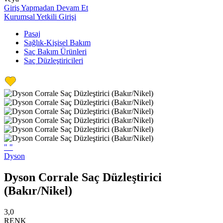
Giriş Yapmadan Devam Et
Kurumsal Yetkili Girişi
Pasaj
Sağlık-Kişisel Bakım
Saç Bakım Ürünleri
Saç Düzleştiricileri
"
"
Dyson
Dyson Corrale Saç Düzleştirici
(Bakır/Nikel)
3,0
RENK