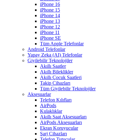
iPhone 16
iPhone 15
iPhone 14
iPhone 13
iPhone 12
iPhone 11
iPhone SE
Tüm Apple Telefonlar
Android Telefonlar
Yapay Zeka (AI) Telefonlar
Giyilebilir Teknolojiler
Akıllı Saatler
Akıllı Bileklikler
Akıllı Çocuk Saatleri
Takip Cihazları
Tüm Giyilebilir Teknolojiler
Aksesuarlar
Telefon Kılıfları
AirPods
Kulaklıklar
Akıllı Saat Aksesuarları
AirPods Aksesuarları
Ekran Koruyucular
Şarj Cihazları
Telefon Tutucular