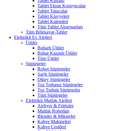
Tablet Kılıfları
Tablet Ekran Koruyucular
Tablet Tutucular
Tablet Klavyeleri
Tablet Kalemleri
Tüm Tablet Aksesuarları
Tüm Bilgisayar-Tablet
Elektrikli Ev Aletleri
Ütüler
Buharlı Ütüler
Buhar Kazanlı Ütüler
Tüm Ütüler
Süpürgeler
Robot Süpürgeler
Şarjlı Süpürgeler
Dikey Süpürgeler
Toz Torbasız Süpürgeler
Toz Torbalı Süpürgeler
Tüm Süpürgeler
Elektrikli Mutfak Aletleri
Airfryer & Fritözler
Mutfak Robotları
Blender & Mikserler
Kahve Makineleri
Kahve Çeşitleri