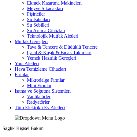
Ekmek Kızartma Makineleri
Meyve Sıkacakları
Pişiriciler
Su Isıtıcıları
Su Sebilleri
Su Arıtma Cihazları
Teknolojik Mutfak Aletleri
Mutfak Gereçleri
Tava & Tencere & Düdüklü Tencere
Çatal & Kaşık & Bıçak Takımları
Yemek Hazırlık Gereçleri
Yapı Aletleri
Hava Temizleme Cihazları
Fırınlar
Mikrodalga Fırınlar
Mini Fırınlar
Isıtma ve Soğutma Sistemleri
Vantilatörler
Radyatörler
Tüm Elektrikli Ev Aletleri
Sağlık-Kişisel Bakım