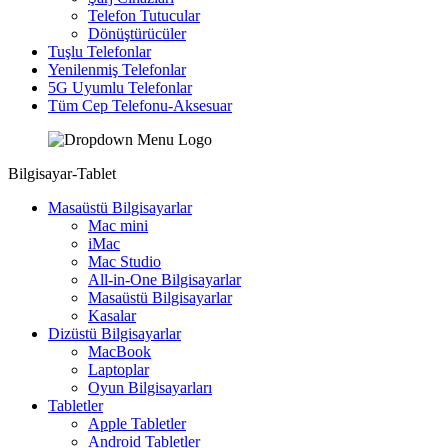
Telefon Tutucular
Dönüştürücüler
Tuşlu Telefonlar
Yenilenmiş Telefonlar
5G Uyumlu Telefonlar
Tüm Cep Telefonu-Aksesuar
Bilgisayar-Tablet
Masaüstü Bilgisayarlar
Mac mini
iMac
Mac Studio
All-in-One Bilgisayarlar
Masaüstü Bilgisayarlar
Kasalar
Dizüstü Bilgisayarlar
MacBook
Laptoplar
Oyun Bilgisayarları
Tabletler
Apple Tabletler
Android Tabletler