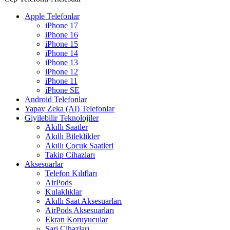
Apple Telefonlar
iPhone 17
iPhone 16
iPhone 15
iPhone 14
iPhone 13
iPhone 12
iPhone 11
iPhone SE
Android Telefonlar
Yapay Zeka (AI) Telefonlar
Giyilebilir Teknolojiler
Akıllı Saatler
Akıllı Bileklikler
Akıllı Çocuk Saatleri
Takip Cihazları
Aksesuarlar
Telefon Kılıfları
AirPods
Kulaklıklar
Akıllı Saat Aksesuarları
AirPods Aksesuarları
Ekran Koruyucular
Şarj Cihazları