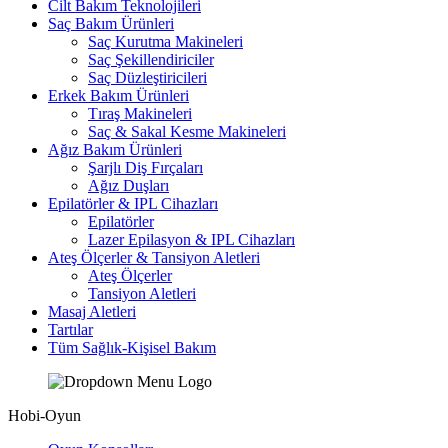
Cilt Bakım Teknolojileri
Saç Bakım Ürünleri
Saç Kurutma Makineleri
Saç Şekillendiriciler
Saç Düzleştiricileri
Erkek Bakım Ürünleri
Tıraş Makineleri
Saç & Sakal Kesme Makineleri
Ağız Bakım Ürünleri
Şarjlı Diş Fırçaları
Ağız Duşları
Epilatörler & IPL Cihazları
Epilatörler
Lazer Epilasyon & IPL Cihazları
Ateş Ölçerler & Tansiyon Aletleri
Ateş Ölçerler
Tansiyon Aletleri
Masaj Aletleri
Tartılar
Tüm Sağlık-Kişisel Bakım
Hobi-Oyun