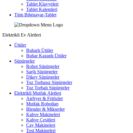
Tablet Klavyeleri
Tablet Kalemleri
Tüm Bilgisayar-Tablet
Elektrikli Ev Aletleri
Ütüler
Buharlı Ütüler
Buhar Kazanlı Ütüler
Süpürgeler
Robot Süpürgeler
Şarjlı Süpürgeler
Dikey Süpürgeler
Toz Torbasız Süpürgeler
Toz Torbalı Süpürgeler
Elektrikli Mutfak Aletleri
Airfryer & Fritözler
Mutfak Robotları
Blender & Mikserler
Kahve Makineleri
Kahve Çeşitleri
Çay Makineleri
Tost Makineleri