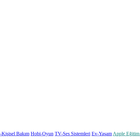
k-Kişisel Bakım
Hobi-Oyun
TV-Ses Sistemleri
Ev-Yaşam
Apple Eğitim