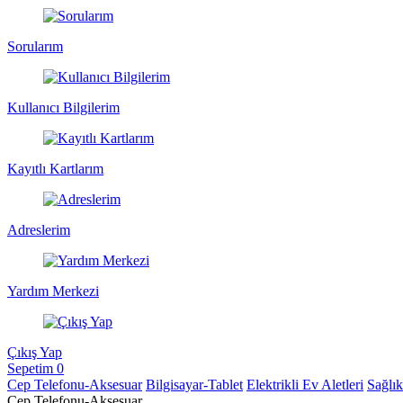
Sorularım
Kullanıcı Bilgilerim
Kayıtlı Kartlarım
Adreslerim
Yardım Merkezi
Çıkış Yap
Sepetim
0
Cep Telefonu-Aksesuar
Bilgisayar-Tablet
Elektrikli Ev Aletleri
Sağlı
Cep Telefonu-Aksesuar