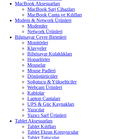
MacBook Aksesuarları
MacBook Şarj Cihazları
MacBook Çanta ve Kılıfları
Modem & Network Ürünleri
Modemler
Network Ürünleri
Bilgisayar Çevre Birimleri
Monitörler
Klavyeler
BiIgisayar Kulaklıkları
Hoparlörler
Mouselar
Mouse Padleri
Dönüştürücüler
Soğutucu & Yükselticiler
Webcam Ürünleri
Kablolar
Laptop Çantaları
UPS & Güç Kaynakları
Yazıcılar
Yazıcı Sarf Ürünleri
Tablet Aksesuarları
Tablet Kılıfları
Tablet Ekran Koruyucular
Tablet Tutucular