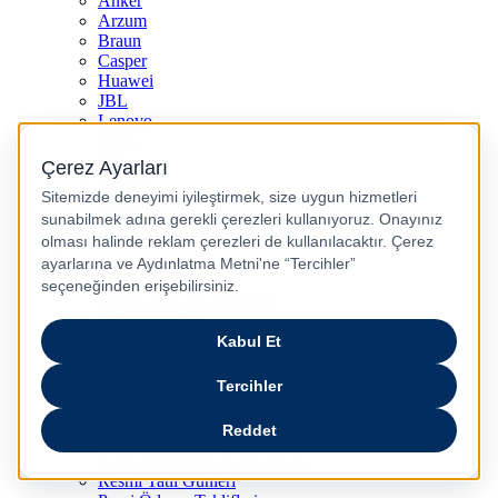
Anker
Arzum
Braun
Casper
Huawei
JBL
Lenovo
Omix
Philips
Realme
Xiaomi
TCL
Sony
Özel Günler & Kampanyalar
Apple Eğitim
Düğün ve Çeyiz Paketleri
Fırsatlar Pasajı
Pasaj Günleri
Uykusu Kaçanlar Kulübü
Sevgililer Günü Hediyeleri
Vergisiz Telefonlar
Vergisiz Bilgisayarlar
Karne Hediyeleri
Kurban Bayramı Kampanyası
Resmi Tatil Günleri