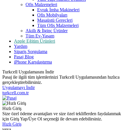
Ofis Malzemeleri
Evrak İmha Makineleri
Ofis Mobilyaları
Masaüstü Gereçleri
Tüm Ofis Malzemeleri
Akıllı & İlginç Ürünler
Tüm Ev-Yaşam
Apple Eğitim Ürünleri
Yardım
Sipariş Sorgulama
Pasaj Blog
iPhone Karşılaştırma
Turkcell Uygulamasını İndir
Pasaj ile ilgili tüm işlemlerinizi Turkcell Uygulamasından hızlıca
gerçekleştirebilirsiniz.
Uygulamayı İndir
turkcell.com.tr
Hızlı Giriş
Size özel ödeme avantajları ve size özel tekliflerden faydalanmak
için Giriş Yap/Üye Ol seçeneği ile devam edebilirsiniz.
Hızlı Giriş
veya