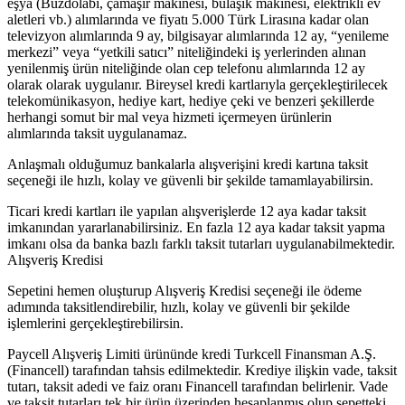
eşya (Buzdolabı, çamaşır makinesi, bulaşık makinesi, elektrikli ev
aletleri vb.) alımlarında ve fiyatı 5.000 Türk Lirasına kadar olan
televizyon alımlarında 9 ay, bilgisayar alımlarında 12 ay, “yenileme
merkezi” veya “yetkili satıcı” niteliğindeki iş yerlerinden alınan
yenilenmiş ürün niteliğinde olan cep telefonu alımlarında 12 ay
olarak olarak uygulanır. Bireysel kredi kartlarıyla gerçekleştirilecek
telekomünikasyon, hediye kart, hediye çeki ve benzeri şekillerde
herhangi somut bir mal veya hizmeti içermeyen ürünlerin
alımlarında taksit uygulanamaz.
Anlaşmalı olduğumuz bankalarla alışverişini kredi kartına taksit
seçeneği ile hızlı, kolay ve güvenli bir şekilde tamamlayabilirsin.
Ticari kredi kartları ile yapılan alışverişlerde 12 aya kadar taksit
imkanından yararlanabilirsiniz. En fazla 12 aya kadar taksit yapma
imkanı olsa da banka bazlı farklı taksit tutarları uygulanabilmektedir.
Alışveriş Kredisi
Sepetini hemen oluşturup Alışveriş Kredisi seçeneği ile ödeme
adımında taksitlendirebilir, hızlı, kolay ve güvenli bir şekilde
işlemlerini gerçekleştirebilirsin.
Paycell Alışveriş Limiti ürününde kredi Turkcell Finansman A.Ş.
(Financell) tarafından tahsis edilmektedir. Krediye ilişkin vade, taksit
tutarı, taksit adedi ve faiz oranı Financell tarafından belirlenir. Vade
ve taksit tutarları tek bir ürün üzerinden hesaplanmış olup sepetteki