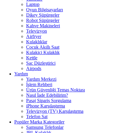
Laptop
Oyun Bilgisayarları
Dikey Süpürgeler
Robot Süpürgeler
Kahve Makineleri
Televizyon
Airfryer
Kulaklıklar
Çocuk Akıllı Saat
Kulakiçi Kulaklık
Kettle
Saç Düzleştirici
Airpods
Yardım
Yardım Merkezi
İşlem Rehberi
Ürün Güvenliği Temas Noktası
Nasıl İade Edebilirim?
Pasaj Sipariş Sorgulama
iPhone Karşılaştırma
Televizyon (TV) Karşılaştırma
Telefon Sat
Popüler Marka Kategoriler
Samsung Telefonlar
JBL Kulaklık