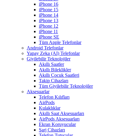
iPhone 16
iPhone 15
iPhone 14
iPhone 13
iPhone 12
iPhone 11
iPhone SE
Tüm Apple Telefonlar
Android Telefonlar
Yapay Zeka (AI) Telefonlar
Giyilebilir Teknolojiler
Akıllı Saatler
Akıllı Bileklikler
Akıllı Çocuk Saatleri
Takip Cihazları
Tüm Giyilebilir Teknolojiler
Aksesuarlar
Telefon Kılıfları
AirPods
Kulaklıklar
Akıllı Saat Aksesuarları
AirPods Aksesuarları
Ekran Koruyucular
Şarj Cihazları
Telefon Tutucular