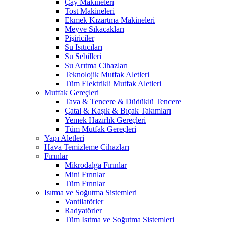
Çay Makineleri
Tost Makineleri
Ekmek Kızartma Makineleri
Meyve Sıkacakları
Pişiriciler
Su Isıtıcıları
Su Sebilleri
Su Arıtma Cihazları
Teknolojik Mutfak Aletleri
Tüm Elektrikli Mutfak Aletleri
Mutfak Gereçleri
Tava & Tencere & Düdüklü Tencere
Çatal & Kaşık & Bıçak Takımları
Yemek Hazırlık Gereçleri
Tüm Mutfak Gereçleri
Yapı Aletleri
Hava Temizleme Cihazları
Fırınlar
Mikrodalga Fırınlar
Mini Fırınlar
Tüm Fırınlar
Isıtma ve Soğutma Sistemleri
Vantilatörler
Radyatörler
Tüm Isıtma ve Soğutma Sistemleri