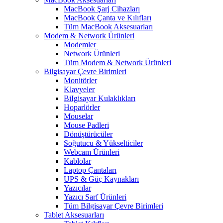
MacBook Şarj Cihazları
MacBook Çanta ve Kılıfları
Tüm MacBook Aksesuarları
Modem & Network Ürünleri
Modemler
Network Ürünleri
Tüm Modem & Network Ürünleri
Bilgisayar Çevre Birimleri
Monitörler
Klavyeler
BiIgisayar Kulaklıkları
Hoparlörler
Mouselar
Mouse Padleri
Dönüştürücüler
Soğutucu & Yükselticiler
Webcam Ürünleri
Kablolar
Laptop Çantaları
UPS & Güç Kaynakları
Yazıcılar
Yazıcı Sarf Ürünleri
Tüm Bilgisayar Çevre Birimleri
Tablet Aksesuarları