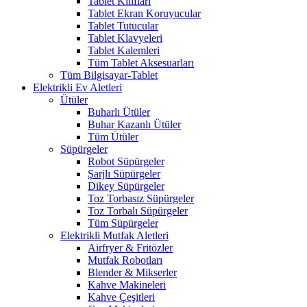
Tablet Kılıfları
Tablet Ekran Koruyucular
Tablet Tutucular
Tablet Klavyeleri
Tablet Kalemleri
Tüm Tablet Aksesuarları
Tüm Bilgisayar-Tablet
Elektrikli Ev Aletleri
Ütüler
Buharlı Ütüler
Buhar Kazanlı Ütüler
Tüm Ütüler
Süpürgeler
Robot Süpürgeler
Şarjlı Süpürgeler
Dikey Süpürgeler
Toz Torbasız Süpürgeler
Toz Torbalı Süpürgeler
Tüm Süpürgeler
Elektrikli Mutfak Aletleri
Airfryer & Fritözler
Mutfak Robotları
Blender & Mikserler
Kahve Makineleri
Kahve Çeşitleri