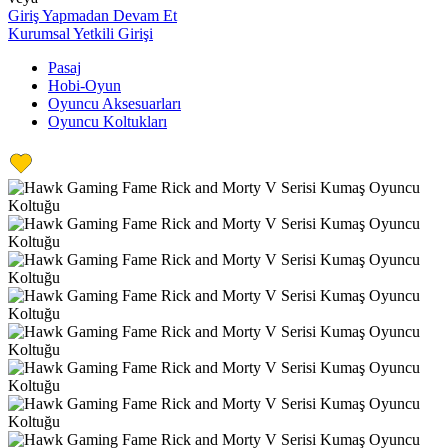
Giriş Yapmadan Devam Et
Kurumsal Yetkili Girişi
Pasaj
Hobi-Oyun
Oyuncu Aksesuarları
Oyuncu Koltukları