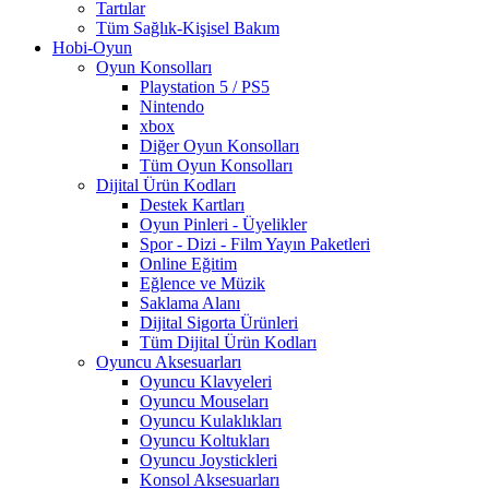
Tartılar
Tüm Sağlık-Kişisel Bakım
Hobi-Oyun
Oyun Konsolları
Playstation 5 / PS5
Nintendo
xbox
Diğer Oyun Konsolları
Tüm Oyun Konsolları
Dijital Ürün Kodları
Destek Kartları
Oyun Pinleri - Üyelikler
Spor - Dizi - Film Yayın Paketleri
Online Eğitim
Eğlence ve Müzik
Saklama Alanı
Dijital Sigorta Ürünleri
Tüm Dijital Ürün Kodları
Oyuncu Aksesuarları
Oyuncu Klavyeleri
Oyuncu Mouseları
Oyuncu Kulaklıkları
Oyuncu Koltukları
Oyuncu Joystickleri
Konsol Aksesuarları