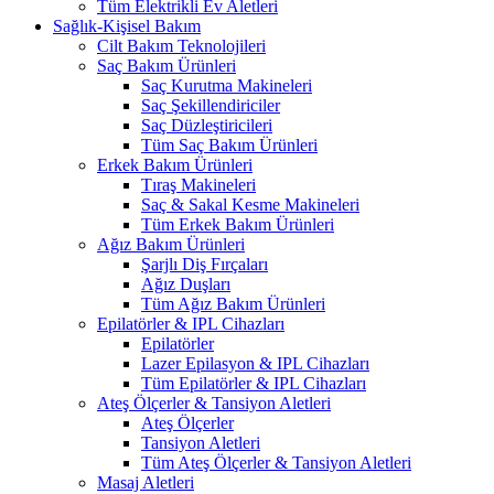
Tüm Elektrikli Ev Aletleri
Sağlık-Kişisel Bakım
Cilt Bakım Teknolojileri
Saç Bakım Ürünleri
Saç Kurutma Makineleri
Saç Şekillendiriciler
Saç Düzleştiricileri
Tüm Saç Bakım Ürünleri
Erkek Bakım Ürünleri
Tıraş Makineleri
Saç & Sakal Kesme Makineleri
Tüm Erkek Bakım Ürünleri
Ağız Bakım Ürünleri
Şarjlı Diş Fırçaları
Ağız Duşları
Tüm Ağız Bakım Ürünleri
Epilatörler & IPL Cihazları
Epilatörler
Lazer Epilasyon & IPL Cihazları
Tüm Epilatörler & IPL Cihazları
Ateş Ölçerler & Tansiyon Aletleri
Ateş Ölçerler
Tansiyon Aletleri
Tüm Ateş Ölçerler & Tansiyon Aletleri
Masaj Aletleri