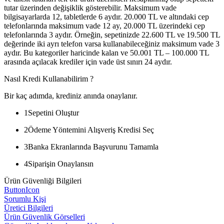
tutar üzerinden değişiklik gösterebilir. Maksimum vade
bilgisayarlarda 12, tabletlerde 6 aydır. 20.000 TL ve altındaki cep
telefonlarında maksimum vade 12 ay, 20.000 TL üzerindeki cep
telefonlarında 3 aydır. Örneğin, sepetinizde 22.600 TL ve 19.500 TL
değerinde iki ayrı telefon varsa kullanabileceğiniz maksimum vade 3
aydır. Bu kategoriler haricinde kalan ve 50.001 TL – 100.000 TL
arasında açılacak krediler için vade üst sınırı 24 aydır.
Nasıl Kredi Kullanabilirim ?
Bir kaç adımda, krediniz anında onaylanır.
1
Sepetini Oluştur
2
Ödeme Yöntemini Alışveriş Kredisi Seç
3
Banka Ekranlarında Başvurunu Tamamla
4
Siparişin Onaylansın
Ürün Güvenliği Bilgileri
ButtonIcon
Sorumlu Kişi
Üretici Bilgileri
Ürün Güvenlik Görselleri