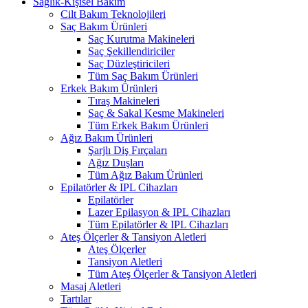
Sağlık-Kişisel Bakım
Cilt Bakım Teknolojileri
Saç Bakım Ürünleri
Saç Kurutma Makineleri
Saç Şekillendiriciler
Saç Düzleştiricileri
Tüm Saç Bakım Ürünleri
Erkek Bakım Ürünleri
Tıraş Makineleri
Saç & Sakal Kesme Makineleri
Tüm Erkek Bakım Ürünleri
Ağız Bakım Ürünleri
Şarjlı Diş Fırçaları
Ağız Duşları
Tüm Ağız Bakım Ürünleri
Epilatörler & IPL Cihazları
Epilatörler
Lazer Epilasyon & IPL Cihazları
Tüm Epilatörler & IPL Cihazları
Ateş Ölçerler & Tansiyon Aletleri
Ateş Ölçerler
Tansiyon Aletleri
Tüm Ateş Ölçerler & Tansiyon Aletleri
Masaj Aletleri
Tartılar