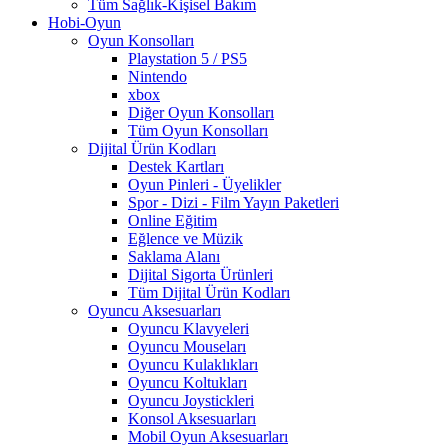
Tüm Sağlık-Kişisel Bakım
Hobi-Oyun
Oyun Konsolları
Playstation 5 / PS5
Nintendo
xbox
Diğer Oyun Konsolları
Tüm Oyun Konsolları
Dijital Ürün Kodları
Destek Kartları
Oyun Pinleri - Üyelikler
Spor - Dizi - Film Yayın Paketleri
Online Eğitim
Eğlence ve Müzik
Saklama Alanı
Dijital Sigorta Ürünleri
Tüm Dijital Ürün Kodları
Oyuncu Aksesuarları
Oyuncu Klavyeleri
Oyuncu Mouseları
Oyuncu Kulaklıkları
Oyuncu Koltukları
Oyuncu Joystickleri
Konsol Aksesuarları
Mobil Oyun Aksesuarları