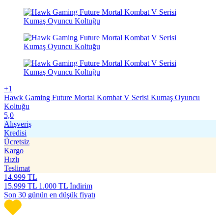
+1
Hawk Gaming Future Mortal Kombat V Serisi Kumaş Oyuncu
Koltuğu
5,0
Alışveriş
Kredisi
Ücretsiz
Kargo
Hızlı
Teslimat
14.999
TL
15.999
TL
1.000 TL İndirim
Son 30 günün en düşük fiyatı