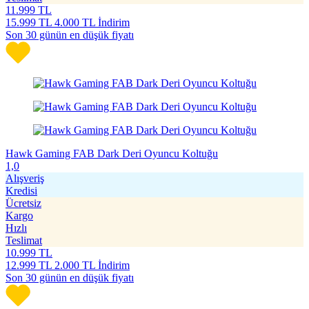
11.999
TL
15.999
TL
4.000 TL İndirim
Son 30 günün en düşük fiyatı
Hawk Gaming FAB Dark Deri Oyuncu Koltuğu
1,0
Alışveriş
Kredisi
Ücretsiz
Kargo
Hızlı
Teslimat
10.999
TL
12.999
TL
2.000 TL İndirim
Son 30 günün en düşük fiyatı