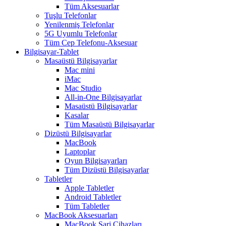
Tüm Aksesuarlar
Tuşlu Telefonlar
Yenilenmiş Telefonlar
5G Uyumlu Telefonlar
Tüm Cep Telefonu-Aksesuar
Bilgisayar-Tablet
Masaüstü Bilgisayarlar
Mac mini
iMac
Mac Studio
All-in-One Bilgisayarlar
Masaüstü Bilgisayarlar
Kasalar
Tüm Masaüstü Bilgisayarlar
Dizüstü Bilgisayarlar
MacBook
Laptoplar
Oyun Bilgisayarları
Tüm Dizüstü Bilgisayarlar
Tabletler
Apple Tabletler
Android Tabletler
Tüm Tabletler
MacBook Aksesuarları
MacBook Şarj Cihazları