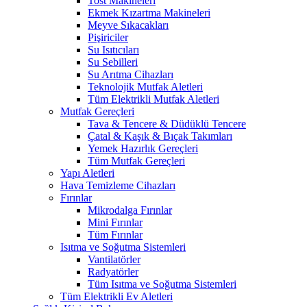
Tost Makineleri
Ekmek Kızartma Makineleri
Meyve Sıkacakları
Pişiriciler
Su Isıtıcıları
Su Sebilleri
Su Arıtma Cihazları
Teknolojik Mutfak Aletleri
Tüm Elektrikli Mutfak Aletleri
Mutfak Gereçleri
Tava & Tencere & Düdüklü Tencere
Çatal & Kaşık & Bıçak Takımları
Yemek Hazırlık Gereçleri
Tüm Mutfak Gereçleri
Yapı Aletleri
Hava Temizleme Cihazları
Fırınlar
Mikrodalga Fırınlar
Mini Fırınlar
Tüm Fırınlar
Isıtma ve Soğutma Sistemleri
Vantilatörler
Radyatörler
Tüm Isıtma ve Soğutma Sistemleri
Tüm Elektrikli Ev Aletleri