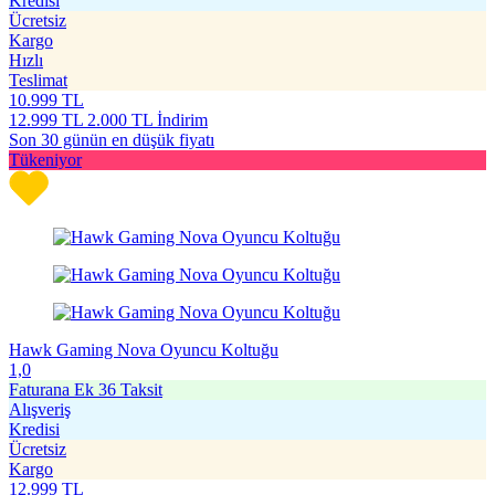
Kredisi
Ücretsiz
Kargo
Hızlı
Teslimat
10.999
TL
12.999
TL
2.000 TL İndirim
Son 30 günün en düşük fiyatı
Tükeniyor
Hawk Gaming Nova Oyuncu Koltuğu
1,0
Faturana Ek 36 Taksit
Alışveriş
Kredisi
Ücretsiz
Kargo
12.999
TL