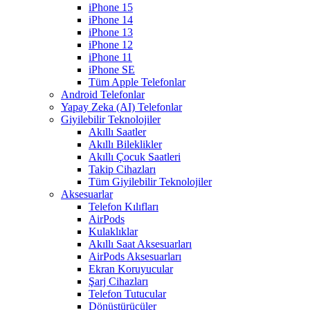
iPhone 15
iPhone 14
iPhone 13
iPhone 12
iPhone 11
iPhone SE
Tüm Apple Telefonlar
Android Telefonlar
Yapay Zeka (AI) Telefonlar
Giyilebilir Teknolojiler
Akıllı Saatler
Akıllı Bileklikler
Akıllı Çocuk Saatleri
Takip Cihazları
Tüm Giyilebilir Teknolojiler
Aksesuarlar
Telefon Kılıfları
AirPods
Kulaklıklar
Akıllı Saat Aksesuarları
AirPods Aksesuarları
Ekran Koruyucular
Şarj Cihazları
Telefon Tutucular
Dönüştürücüler