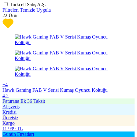
Turkcell Satış A.Ş.
Filtreleri Temizle
Uygula
22
Ürün
+4
Hawk Gaming FAB V Serisi Kumaş Oyuncu Koltuğu
4,2
Faturana Ek 36 Taksit
Alışveriş
Kredisi
Ücretsiz
Kargo
11.999
TL
Günün Fırsatları