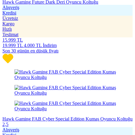
Hawk Gaming Future Dark Deri Oyuncu Koltuğu
Alışveriş
Kredisi
Ücretsiz
Kargo
Hızlı
Teslimat
15.999
TL
19.999
TL
4.000 TL İndirim
Son 30 günün en düşük fiyatı
Hawk Gaming FAB Cyber Special Edition Kumaş Oyuncu Koltuğu
2,5
Alışveriş