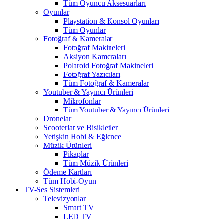
Tüm Oyuncu Aksesuarları
Oyunlar
Playstation & Konsol Oyunları
Tüm Oyunlar
Fotoğraf & Kameralar
Fotoğraf Makineleri
Aksiyon Kameraları
Polaroid Fotoğraf Makineleri
Fotoğraf Yazıcıları
Tüm Fotoğraf & Kameralar
Youtuber & Yayıncı Ürünleri
Mikrofonlar
Tüm Youtuber & Yayıncı Ürünleri
Dronelar
Scooterlar ve Bisikletler
Yetişkin Hobi & Eğlence
Müzik Ürünleri
Pikaplar
Tüm Müzik Ürünleri
Ödeme Kartları
Tüm Hobi-Oyun
TV-Ses Sistemleri
Televizyonlar
Smart TV
LED TV