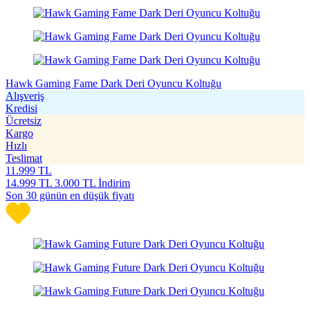
Hawk Gaming Fame Dark Deri Oyuncu Koltuğu
Alışveriş
Kredisi
Ücretsiz
Kargo
Hızlı
Teslimat
11.999
TL
14.999
TL
3.000 TL İndirim
Son 30 günün en düşük fiyatı