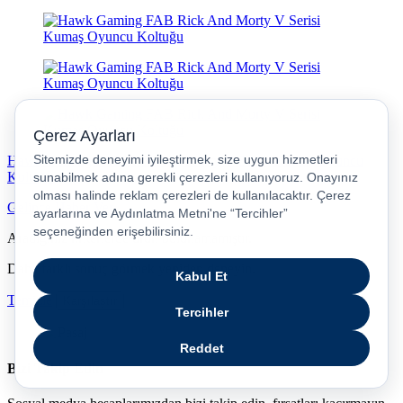
Hawk Gaming FAB Rick And Morty V Serisi Kumaş Oyuncu
Koltuğu
Gelince Haber Ver
Aradığınız kriterlerde ürün bulunamamıştır.
Daha farklı sonuç görmek yeniden deneyin.
Temizle
Karşılaştır
Bizi Takip Edin