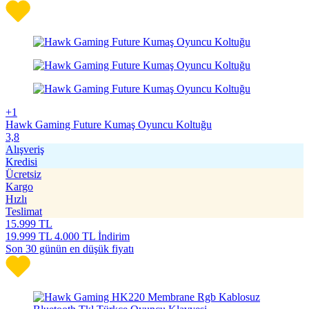
+1
Hawk Gaming Future Kumaş Oyuncu Koltuğu
3,8
Alışveriş
Kredisi
Ücretsiz
Kargo
Hızlı
Teslimat
15.999
TL
19.999
TL
4.000 TL İndirim
Son 30 günün en düşük fiyatı