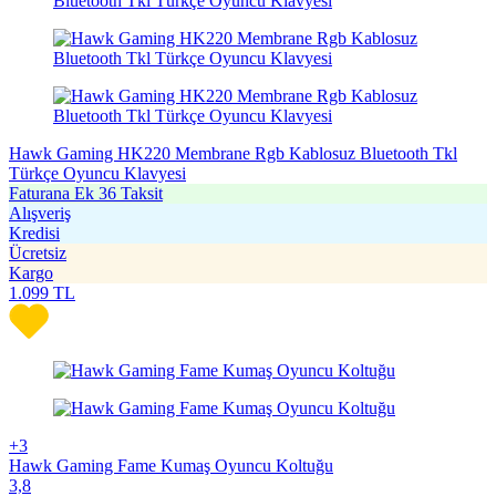
Hawk Gaming HK220 Membrane Rgb Kablosuz Bluetooth Tkl
Türkçe Oyuncu Klavyesi
Faturana Ek 36 Taksit
Alışveriş
Kredisi
Ücretsiz
Kargo
1.099
TL
+3
Hawk Gaming Fame Kumaş Oyuncu Koltuğu
3,8