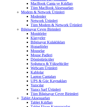
MacBook Çanta ve Kılıfları
Tüm MacBook Aksesuarları
Modem & Network Ürünleri
Modemler
Network Ürünleri
Tüm Modem & Network Ürünleri
Bilgisayar Çevre Birimleri
Monitörler
Klavyeler
BiIgisayar Kulaklıkları
Hoparlörler
Mouselar
Mouse Padleri
Dönüştürücüler
Soğutucu & Yükselticiler
Webcam Ürünleri
Kablolar
Laptop Çantaları
UPS & Güç Kaynakları
Yazıcılar
Yazıcı Sarf Ürünleri
Tüm Bilgisayar Çevre Birimleri
Tablet Aksesuarları
Tablet Kılıfları
Tablet Ekran Koruyucular