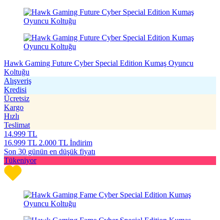
Hawk Gaming Future Cyber Special Edition Kumaş Oyuncu
Koltuğu
Alışveriş
Kredisi
Ücretsiz
Kargo
Hızlı
Teslimat
14.999
TL
16.999
TL
2.000 TL İndirim
Son 30 günün en düşük fiyatı
Tükeniyor