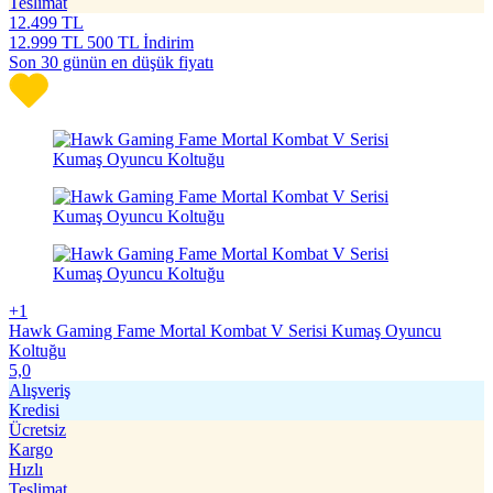
Teslimat
12.499
TL
12.999
TL
500 TL İndirim
Son 30 günün en düşük fiyatı
+1
Hawk Gaming Fame Mortal Kombat V Serisi Kumaş Oyuncu
Koltuğu
5,0
Alışveriş
Kredisi
Ücretsiz
Kargo
Hızlı
Teslimat