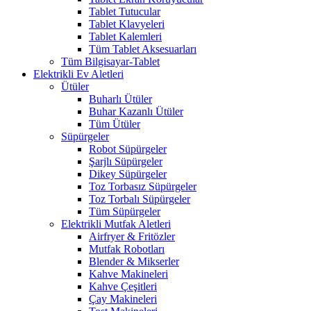
Tablet Tutucular
Tablet Klavyeleri
Tablet Kalemleri
Tüm Tablet Aksesuarları
Tüm Bilgisayar-Tablet
Elektrikli Ev Aletleri
Ütüler
Buharlı Ütüler
Buhar Kazanlı Ütüler
Tüm Ütüler
Süpürgeler
Robot Süpürgeler
Şarjlı Süpürgeler
Dikey Süpürgeler
Toz Torbasız Süpürgeler
Toz Torbalı Süpürgeler
Tüm Süpürgeler
Elektrikli Mutfak Aletleri
Airfryer & Fritözler
Mutfak Robotları
Blender & Mikserler
Kahve Makineleri
Kahve Çeşitleri
Çay Makineleri