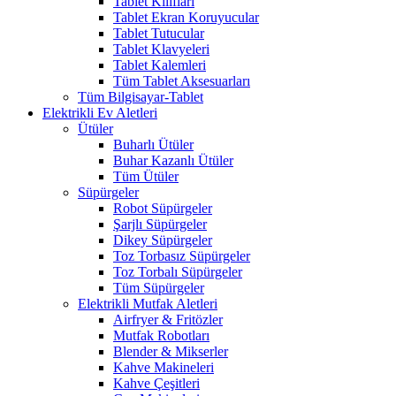
Tablet Kılıfları
Tablet Ekran Koruyucular
Tablet Tutucular
Tablet Klavyeleri
Tablet Kalemleri
Tüm Tablet Aksesuarları
Tüm Bilgisayar-Tablet
Elektrikli Ev Aletleri
Ütüler
Buharlı Ütüler
Buhar Kazanlı Ütüler
Tüm Ütüler
Süpürgeler
Robot Süpürgeler
Şarjlı Süpürgeler
Dikey Süpürgeler
Toz Torbasız Süpürgeler
Toz Torbalı Süpürgeler
Tüm Süpürgeler
Elektrikli Mutfak Aletleri
Airfryer & Fritözler
Mutfak Robotları
Blender & Mikserler
Kahve Makineleri
Kahve Çeşitleri