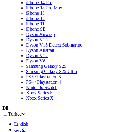
iPhone 14 Pro
iPhone 14 Pro Max
iPhone 13
iPhone 12
iPhone 11
iPhone SE
Dyson Airwrap
Dyson V15
Dyson V15 Detect Submarine
Dyson Airstrait
Dyson V12
Dyson V8
Samsung Galaxy S25
Samsung Galaxy S25 Ultra
PS5 / Playstation 5
PS4 / Playstation 4
Nintendo Switch
Xbox Series S
Xbox Series X
Dil
Türkçe
English
عربى