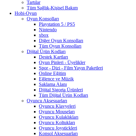
Tartılar
Tüm Sağlık-Kişisel Bakım
Hobi-Oyun
Oyun Konsolları
Playstation 5 / PS5
Nintendo
xbox
Diğer Oyun Konsolları
Tüm Oyun Konsolları
Dijital Ürün Kodları
Destek Kartları
Oyun Pinleri - Üyelikler
Spor - Dizi - Film Yayın Paketleri
Online Eğitim
Eğlence ve Müzik
Saklama Alanı
Dijital Sigorta Ürünleri
Tüm Dijital Ürün Kodları
Oyuncu Aksesuarları
Oyuncu Klavyeleri
Oyuncu Mouseları
Oyuncu Kulaklıkları
Oyuncu Koltukları
Oyuncu Joystickleri
Konsol Aksesuarları