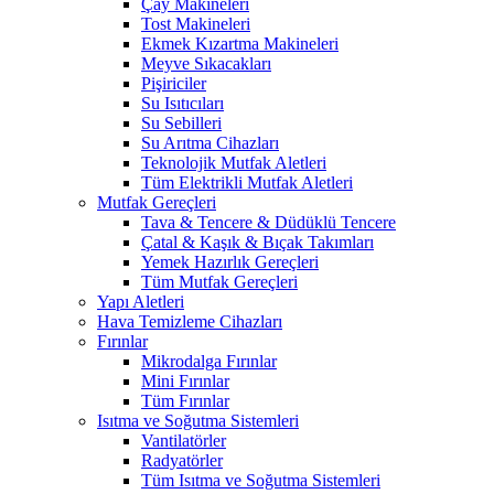
Çay Makineleri
Tost Makineleri
Ekmek Kızartma Makineleri
Meyve Sıkacakları
Pişiriciler
Su Isıtıcıları
Su Sebilleri
Su Arıtma Cihazları
Teknolojik Mutfak Aletleri
Tüm Elektrikli Mutfak Aletleri
Mutfak Gereçleri
Tava & Tencere & Düdüklü Tencere
Çatal & Kaşık & Bıçak Takımları
Yemek Hazırlık Gereçleri
Tüm Mutfak Gereçleri
Yapı Aletleri
Hava Temizleme Cihazları
Fırınlar
Mikrodalga Fırınlar
Mini Fırınlar
Tüm Fırınlar
Isıtma ve Soğutma Sistemleri
Vantilatörler
Radyatörler
Tüm Isıtma ve Soğutma Sistemleri