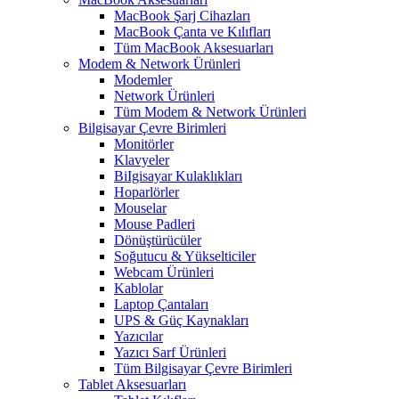
MacBook Şarj Cihazları
MacBook Çanta ve Kılıfları
Tüm MacBook Aksesuarları
Modem & Network Ürünleri
Modemler
Network Ürünleri
Tüm Modem & Network Ürünleri
Bilgisayar Çevre Birimleri
Monitörler
Klavyeler
BiIgisayar Kulaklıkları
Hoparlörler
Mouselar
Mouse Padleri
Dönüştürücüler
Soğutucu & Yükselticiler
Webcam Ürünleri
Kablolar
Laptop Çantaları
UPS & Güç Kaynakları
Yazıcılar
Yazıcı Sarf Ürünleri
Tüm Bilgisayar Çevre Birimleri
Tablet Aksesuarları