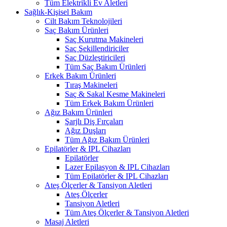
Tüm Elektrikli Ev Aletleri
Sağlık-Kişisel Bakım
Cilt Bakım Teknolojileri
Saç Bakım Ürünleri
Saç Kurutma Makineleri
Saç Şekillendiriciler
Saç Düzleştiricileri
Tüm Saç Bakım Ürünleri
Erkek Bakım Ürünleri
Tıraş Makineleri
Saç & Sakal Kesme Makineleri
Tüm Erkek Bakım Ürünleri
Ağız Bakım Ürünleri
Şarjlı Diş Fırçaları
Ağız Duşları
Tüm Ağız Bakım Ürünleri
Epilatörler & IPL Cihazları
Epilatörler
Lazer Epilasyon & IPL Cihazları
Tüm Epilatörler & IPL Cihazları
Ateş Ölçerler & Tansiyon Aletleri
Ateş Ölçerler
Tansiyon Aletleri
Tüm Ateş Ölçerler & Tansiyon Aletleri
Masaj Aletleri