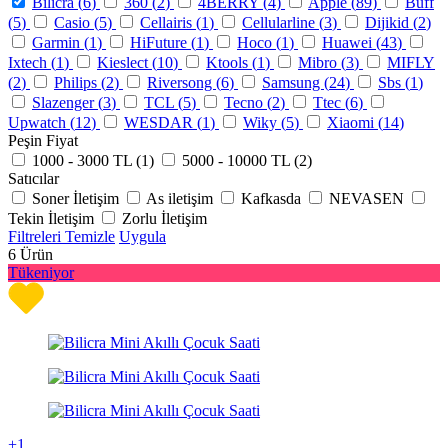
Bilicra (
6
)
360 (
2
)
4BERRY (
4
)
Apple (
89
)
Buff
(
5
)
Casio (
5
)
Cellairis (
1
)
Cellularline (
3
)
Dijikid (
2
)
Garmin (
1
)
HiFuture (
1
)
Hoco (
1
)
Huawei (
43
)
Ixtech (
1
)
Kieslect (
10
)
Ktools (
1
)
Mibro (
3
)
MIFLY
(
2
)
Philips (
2
)
Riversong (
6
)
Samsung (
24
)
Sbs (
1
)
Slazenger (
3
)
TCL (
5
)
Tecno (
2
)
Ttec (
6
)
Upwatch (
12
)
WESDAR (
1
)
Wiky (
5
)
Xiaomi (
14
)
Peşin Fiyat
1000 - 3000 TL (
1
)
5000 - 10000 TL (
2
)
Satıcılar
Soner İletişim
As iletişim
Kafkasda
NEVASEN
Tekin İletişim
Zorlu İletişim
Filtreleri Temizle
Uygula
6
Ürün
Tükeniyor
+1