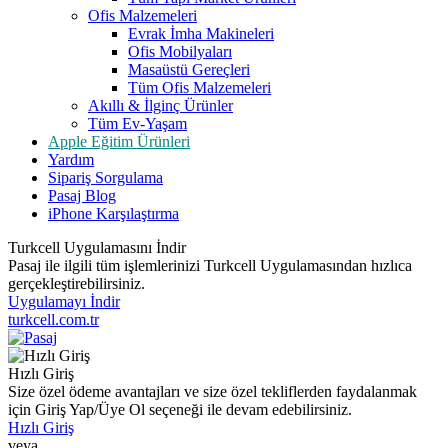
Ofis Malzemeleri
Evrak İmha Makineleri
Ofis Mobilyaları
Masaüstü Gereçleri
Tüm Ofis Malzemeleri
Akıllı & İlginç Ürünler
Tüm Ev-Yaşam
Apple Eğitim Ürünleri
Yardım
Sipariş Sorgulama
Pasaj Blog
iPhone Karşılaştırma
Turkcell Uygulamasını İndir
Pasaj ile ilgili tüm işlemlerinizi Turkcell Uygulamasından hızlıca
gerçekleştirebilirsiniz.
Uygulamayı İndir
turkcell.com.tr
Hızlı Giriş
Size özel ödeme avantajları ve size özel tekliflerden faydalanmak
için Giriş Yap/Üye Ol seçeneği ile devam edebilirsiniz.
Hızlı Giriş
veya