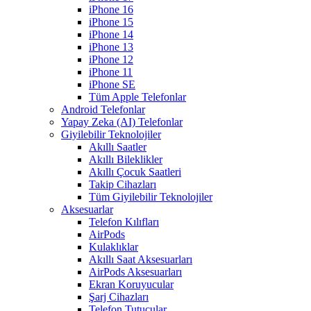
iPhone 16
iPhone 15
iPhone 14
iPhone 13
iPhone 12
iPhone 11
iPhone SE
Tüm Apple Telefonlar
Android Telefonlar
Yapay Zeka (AI) Telefonlar
Giyilebilir Teknolojiler
Akıllı Saatler
Akıllı Bileklikler
Akıllı Çocuk Saatleri
Takip Cihazları
Tüm Giyilebilir Teknolojiler
Aksesuarlar
Telefon Kılıfları
AirPods
Kulaklıklar
Akıllı Saat Aksesuarları
AirPods Aksesuarları
Ekran Koruyucular
Şarj Cihazları
Telefon Tutucular