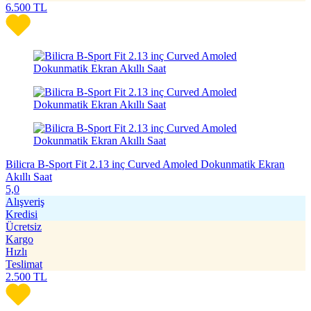
6.500
TL
Bilicra B-Sport Fit 2.13 inç Curved Amoled Dokunmatik Ekran
Akıllı Saat
5,0
Alışveriş
Kredisi
Ücretsiz
Kargo
Hızlı
Teslimat
2.500
TL