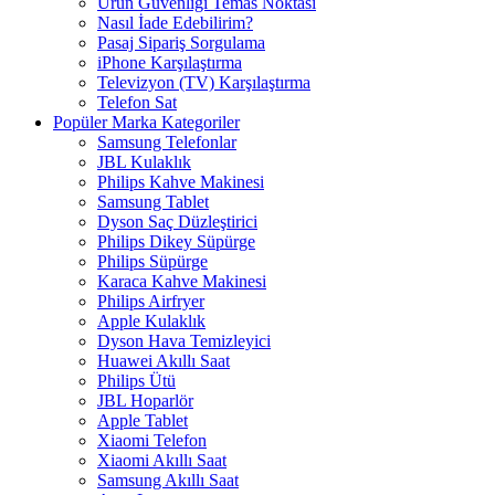
Ürün Güvenliği Temas Noktası
Nasıl İade Edebilirim?
Pasaj Sipariş Sorgulama
iPhone Karşılaştırma
Televizyon (TV) Karşılaştırma
Telefon Sat
Popüler Marka Kategoriler
Samsung Telefonlar
JBL Kulaklık
Philips Kahve Makinesi
Samsung Tablet
Dyson Saç Düzleştirici
Philips Dikey Süpürge
Philips Süpürge
Karaca Kahve Makinesi
Philips Airfryer
Apple Kulaklık
Dyson Hava Temizleyici
Huawei Akıllı Saat
Philips Ütü
JBL Hoparlör
Apple Tablet
Xiaomi Telefon
Xiaomi Akıllı Saat
Samsung Akıllı Saat