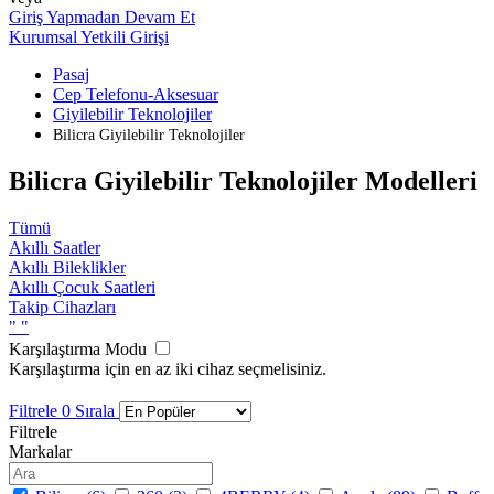
Giriş Yapmadan Devam Et
Kurumsal Yetkili Girişi
Pasaj
Cep Telefonu-Aksesuar
Giyilebilir Teknolojiler
Bilicra Giyilebilir Teknolojiler
Bilicra Giyilebilir Teknolojiler Modelleri
Tümü
Akıllı Saatler
Akıllı Bileklikler
Akıllı Çocuk Saatleri
Takip Cihazları
"
"
Karşılaştırma Modu
Karşılaştırma için en az iki cihaz seçmelisiniz.
Filtrele
0
Sırala
Filtrele
Markalar