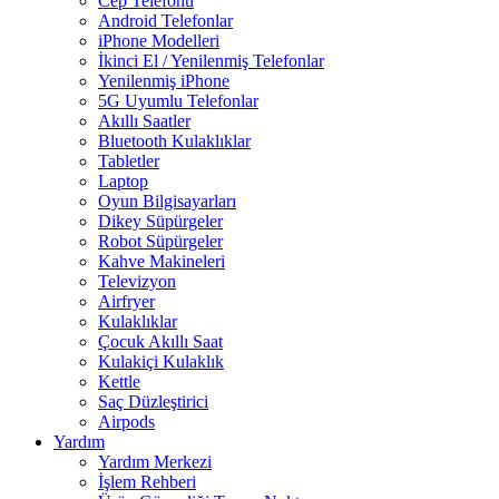
Cep Telefonu
Android Telefonlar
iPhone Modelleri
İkinci El / Yenilenmiş Telefonlar
Yenilenmiş iPhone
5G Uyumlu Telefonlar
Akıllı Saatler
Bluetooth Kulaklıklar
Tabletler
Laptop
Oyun Bilgisayarları
Dikey Süpürgeler
Robot Süpürgeler
Kahve Makineleri
Televizyon
Airfryer
Kulaklıklar
Çocuk Akıllı Saat
Kulakiçi Kulaklık
Kettle
Saç Düzleştirici
Airpods
Yardım
Yardım Merkezi
İşlem Rehberi