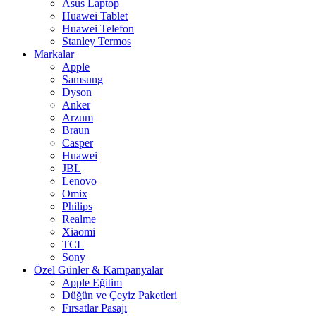
Asus Laptop
Huawei Tablet
Huawei Telefon
Stanley Termos
Markalar
Apple
Samsung
Dyson
Anker
Arzum
Braun
Casper
Huawei
JBL
Lenovo
Omix
Philips
Realme
Xiaomi
TCL
Sony
Özel Günler & Kampanyalar
Apple Eğitim
Düğün ve Çeyiz Paketleri
Fırsatlar Pasajı