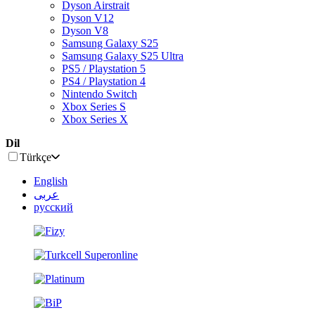
Dyson Airstrait
Dyson V12
Dyson V8
Samsung Galaxy S25
Samsung Galaxy S25 Ultra
PS5 / Playstation 5
PS4 / Playstation 4
Nintendo Switch
Xbox Series S
Xbox Series X
Dil
Türkçe
English
عربى
русский