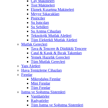
Çay Makineleri
Tost Makineleri
Ekmek Kızartma Makineleri
Meyve Sıkacakları
Pişiriciler
Su Isıtıcıları
Su Sebilleri
Su Arıtma Cihazları
Teknolojik Mutfak Aletleri
Tüm Elektrikli Mutfak Aletleri
Mutfak Gereçleri
Tava & Tencere & Düdüklü Tencere
Çatal & Kaşık & Bıçak Takımları
Yemek Hazırlık Gereçleri
Tüm Mutfak Gereçleri
Yapı Aletleri
Hava Temizleme Cihazları
Fırınlar
Mikrodalga Fırınlar
Mini Fırınlar
Tüm Fırınlar
Isıtma ve Soğutma Sistemleri
Vantilatörler
Radyatörler
Tüm Isıtma ve Soğutma Sistemleri