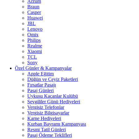
Arzum
Braun
Casper
Huawei
JBL
Lenovo
Omix
Philips
Realme
Xiaomi
TCL
Sony
Özel Günler & Kampanyalar
Apple Eğitim
Düğün ve Çeyiz Paketleri
Fırsatlar Pasajı
Pasaj Günleri
Uykusu Kaçanlar Kulübü
Sevgililer Günü Hediyeleri
Vergisiz Telefonlar
Vergisiz Bilgisayarlar
Karne Hediyeleri
Kurban Bayramı Kampanyası
Resmi Tatil Günleri
Pasaj Ödeme Teklifleri