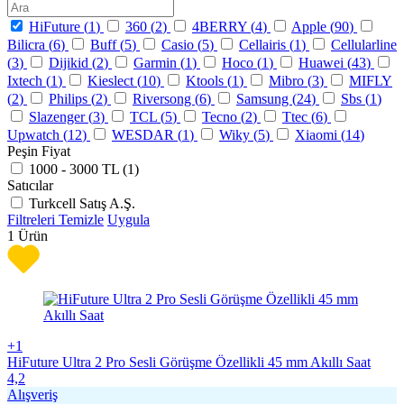
HiFuture (
1
)
360 (
2
)
4BERRY (
4
)
Apple (
90
)
Bilicra (
6
)
Buff (
5
)
Casio (
5
)
Cellairis (
1
)
Cellularline
(
3
)
Dijikid (
2
)
Garmin (
1
)
Hoco (
1
)
Huawei (
43
)
Ixtech (
1
)
Kieslect (
10
)
Ktools (
1
)
Mibro (
3
)
MIFLY
(
2
)
Philips (
2
)
Riversong (
6
)
Samsung (
24
)
Sbs (
1
)
Slazenger (
3
)
TCL (
5
)
Tecno (
2
)
Ttec (
6
)
Upwatch (
12
)
WESDAR (
1
)
Wiky (
5
)
Xiaomi (
14
)
Peşin Fiyat
1000 - 3000 TL (
1
)
Satıcılar
Turkcell Satış A.Ş.
Filtreleri Temizle
Uygula
1
Ürün
+1
HiFuture Ultra 2 Pro Sesli Görüşme Özellikli 45 mm Akıllı Saat
4,2
Alışveriş