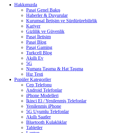
Hakkımızda
Pasaj Genel Bakış
Haberler & Duyurular
Kurumsal İletişim ve Sürdürürebilirlik
Kariyer
Gizlilik ve Güvenlik
Pasaj İletişim
Pasaj Blog
Pasaj Gaming
Turkcell Blog
Akıllı Ev
5G
Numara Taşıma & Hat Taşıma
Hız Testi
Popüler Kategoriler
Cep Telefonu
Android Telefonlar
iPhone Modelleri
İkinci El / Yenilenmiş Telefonlar
Yenilenmiş iPhone
5G Uyumlu Telefonlar
Akıllı Saatler
Bluetooth Kulaklıklar
Tabletler
Laptop