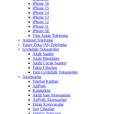
iPhone 16
iPhone 15
iPhone 14
iPhone 13
iPhone 12
iPhone 11
iPhone SE
Tüm Apple Telefonlar
Android Telefonlar
Yapay Zeka (AI) Telefonlar
Giyilebilir Teknolojiler
Akıllı Saatler
Akıllı Bileklikler
Akıllı Çocuk Saatleri
Takip Cihazları
Tüm Giyilebilir Teknolojiler
Aksesuarlar
Telefon Kılıfları
AirPods
Kulaklıklar
Akıllı Saat Aksesuarları
AirPods Aksesuarları
Ekran Koruyucular
Şarj Cihazları
Telefon Tutucular