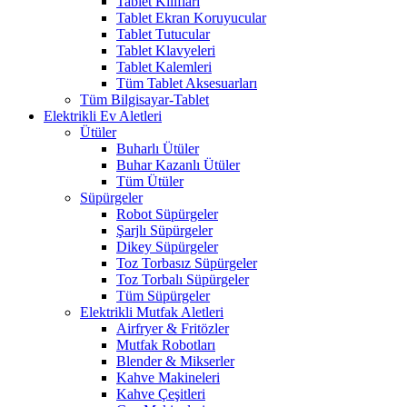
Tablet Kılıfları
Tablet Ekran Koruyucular
Tablet Tutucular
Tablet Klavyeleri
Tablet Kalemleri
Tüm Tablet Aksesuarları
Tüm Bilgisayar-Tablet
Elektrikli Ev Aletleri
Ütüler
Buharlı Ütüler
Buhar Kazanlı Ütüler
Tüm Ütüler
Süpürgeler
Robot Süpürgeler
Şarjlı Süpürgeler
Dikey Süpürgeler
Toz Torbasız Süpürgeler
Toz Torbalı Süpürgeler
Tüm Süpürgeler
Elektrikli Mutfak Aletleri
Airfryer & Fritözler
Mutfak Robotları
Blender & Mikserler
Kahve Makineleri
Kahve Çeşitleri