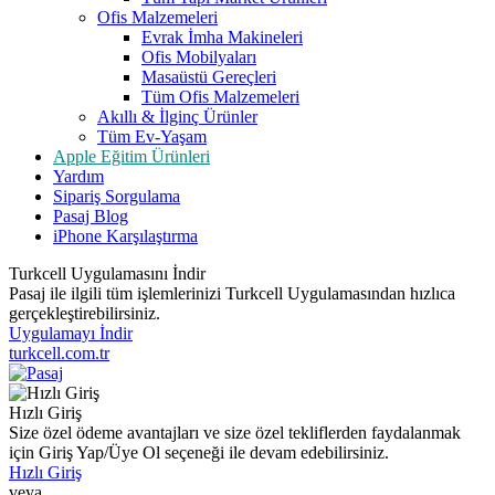
Ofis Malzemeleri
Evrak İmha Makineleri
Ofis Mobilyaları
Masaüstü Gereçleri
Tüm Ofis Malzemeleri
Akıllı & İlginç Ürünler
Tüm Ev-Yaşam
Apple Eğitim Ürünleri
Yardım
Sipariş Sorgulama
Pasaj Blog
iPhone Karşılaştırma
Turkcell Uygulamasını İndir
Pasaj ile ilgili tüm işlemlerinizi Turkcell Uygulamasından hızlıca
gerçekleştirebilirsiniz.
Uygulamayı İndir
turkcell.com.tr
Hızlı Giriş
Size özel ödeme avantajları ve size özel tekliflerden faydalanmak
için Giriş Yap/Üye Ol seçeneği ile devam edebilirsiniz.
Hızlı Giriş
veya