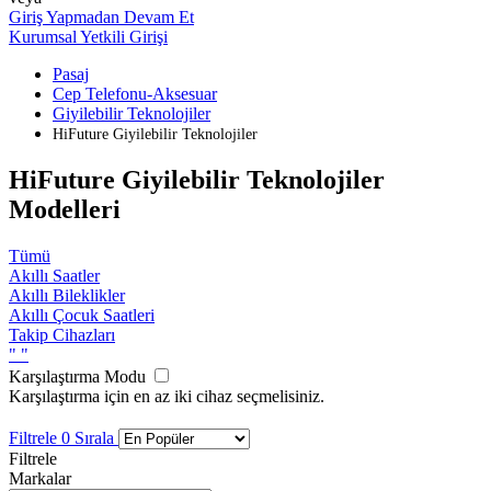
Giriş Yapmadan Devam Et
Kurumsal Yetkili Girişi
Pasaj
Cep Telefonu-Aksesuar
Giyilebilir Teknolojiler
HiFuture Giyilebilir Teknolojiler
HiFuture Giyilebilir Teknolojiler
Modelleri
Tümü
Akıllı Saatler
Akıllı Bileklikler
Akıllı Çocuk Saatleri
Takip Cihazları
"
"
Karşılaştırma Modu
Karşılaştırma için en az iki cihaz seçmelisiniz.
Filtrele
0
Sırala
Filtrele
Markalar