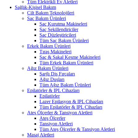
Tüm Elektrikli Ev Aletleri
Sağlık-Kişisel Bakım
Cilt Bakım Teknolojileri
Saç Bakım Ürünleri
Saç Kurutma Makineleri
Saç Şekillendiriciler
Saç Düzleştiricileri
Tüm Saç Bakım Ürünleri
Erkek Bakım Ürünleri
Tıraş Makineleri
Saç & Sakal Kesme Makineleri
Tüm Erkek Bakım Ürünleri
Ağız Bakım Ürünleri
Şarjlı Diş Fırçaları
Ağız Duşları
Tüm Ağız Bakım Ürünleri
Epilatörler & IPL Cihazları
Epilatörler
Lazer Epilasyon & IPL Cihazları
Tüm Epilatörler & IPL Cihazları
Ateş Ölçerler & Tansiyon Aletleri
Ateş Ölçerler
Tansiyon Aletleri
Tüm Ateş Ölçerler & Tansiyon Aletleri
Masaj Aletleri