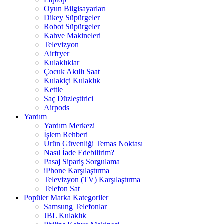
Oyun Bilgisayarları
Dikey Süpürgeler
Robot Süpürgeler
Kahve Makineleri
Televizyon
Airfryer
Kulaklıklar
Çocuk Akıllı Saat
Kulakiçi Kulaklık
Kettle
Saç Düzleştirici
Airpods
Yardım
Yardım Merkezi
İşlem Rehberi
Ürün Güvenliği Temas Noktası
Nasıl İade Edebilirim?
Pasaj Sipariş Sorgulama
iPhone Karşılaştırma
Televizyon (TV) Karşılaştırma
Telefon Sat
Popüler Marka Kategoriler
Samsung Telefonlar
JBL Kulaklık