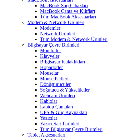
MacBook Şarj Cihazları
MacBook Çanta ve Kılıfları
Tüm MacBook Aksesuarları
Modem & Network Ürünleri
Modemler
Network Ürünleri
Tüm Modem & Network Ürünleri
Bilgisayar Çevre Birimleri
Monitörler
Klavyeler
BiIgisayar Kulaklıkları
Hoparlörler
Mouselar
Mouse Padleri
Dönüştürücüler
Soğutucu & Yükselticiler
Webcam Ürünleri
Kablolar
Laptop Çantaları
UPS & Güç Kaynakları
Yazıcılar
Yazıcı Sarf Ürünleri
Tüm Bilgisayar Çevre Birimleri
Tablet Aksesuarları