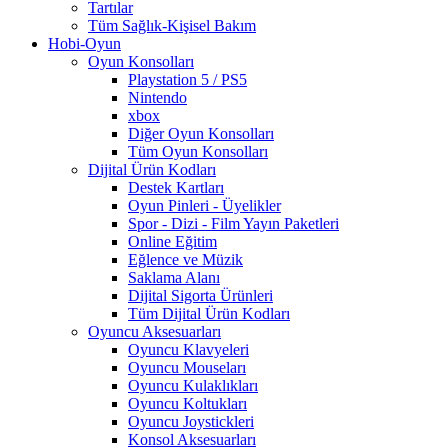
Tartılar
Tüm Sağlık-Kişisel Bakım
Hobi-Oyun
Oyun Konsolları
Playstation 5 / PS5
Nintendo
xbox
Diğer Oyun Konsolları
Tüm Oyun Konsolları
Dijital Ürün Kodları
Destek Kartları
Oyun Pinleri - Üyelikler
Spor - Dizi - Film Yayın Paketleri
Online Eğitim
Eğlence ve Müzik
Saklama Alanı
Dijital Sigorta Ürünleri
Tüm Dijital Ürün Kodları
Oyuncu Aksesuarları
Oyuncu Klavyeleri
Oyuncu Mouseları
Oyuncu Kulaklıkları
Oyuncu Koltukları
Oyuncu Joystickleri
Konsol Aksesuarları