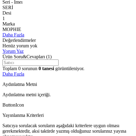
Seri - Imeı
SERİ
Desi
1
Marka
MOPHIE
Daha Fazla
Değerlendirmeler
Henüz yorum yok
Yorum Yaz
Ürün Soru&Cevapları
(1)
Toplam
0
sorunun
0
tanesi
görüntüleniyor.
Daha Fazla
Aydınlatma Metni
Aydınlatma metni içeriği.
ButtonIcon
Yayınlanma Kriterleri
Satıcıya sorulacak soruların aşağıdaki kriterlere uygun olması
gerekmektedir, aksi taktirde yazmış olduğunuz sorularınız yayına