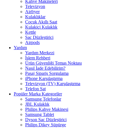
Kahve Makineleri
Televizyon
Airfryer
Kulaklıklar
Çocuk Akıllı Saat
Kulakiçi Kulaklık
Kettle
Saç Düzleştirici
Airpods
Yardım
Yardım Merkezi
İşlem Rehberi
Ürün Güvenliği Temas Noktası
Nasıl İade Edebilirim?
Pasaj Sipariş Sorgulama
iPhone Karşılaştırma
Televizyon (TV) Karşılaştırma
Telefon Sat
Popüler Marka Kategoriler
Samsung Telefonlar
JBL Kulaklık
Philips Kahve Makinesi
Samsung Tablet
Dyson Saç Düzleştirici
Philips Dikey Süpürge