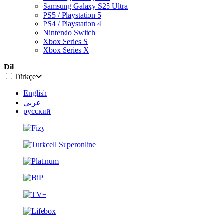
Samsung Galaxy S25 Ultra
PS5 / Playstation 5
PS4 / Playstation 4
Nintendo Switch
Xbox Series S
Xbox Series X
Dil
Türkçe
English
عربى
русский