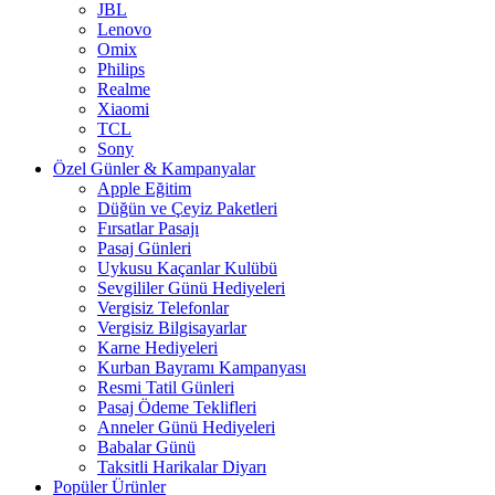
JBL
Lenovo
Omix
Philips
Realme
Xiaomi
TCL
Sony
Özel Günler & Kampanyalar
Apple Eğitim
Düğün ve Çeyiz Paketleri
Fırsatlar Pasajı
Pasaj Günleri
Uykusu Kaçanlar Kulübü
Sevgililer Günü Hediyeleri
Vergisiz Telefonlar
Vergisiz Bilgisayarlar
Karne Hediyeleri
Kurban Bayramı Kampanyası
Resmi Tatil Günleri
Pasaj Ödeme Teklifleri
Anneler Günü Hediyeleri
Babalar Günü
Taksitli Harikalar Diyarı
Popüler Ürünler