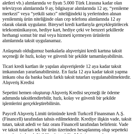
aletleri vb.) alımlarında ve fiyatı 5.000 Türk Lirasına kadar olan
televizyon alımlarında 9 ay, bilgisayar alımlarında 12 ay, “yenileme
merkezi” veya “yetkili satıcı” niteliğindeki iş yerlerinden alınan
yenilenmiş ürün niteliğinde olan cep telefonu alımlarında 12 ay
olarak olarak uygulanır. Bireysel kredi kartlarıyla gerçekleştirilecek
telekomünikasyon, hediye kart, hediye çeki ve benzeri şekillerde
herhangi somut bir mal veya hizmeti içermeyen ürünlerin
alımlarında taksit uygulanamaz.
Anlaşmalı olduğumuz bankalarla alışverişini kredi kartına taksit
seçeneği ile hızlı, kolay ve güvenli bir şekilde tamamlayabilirsin.
Ticari kredi kartları ile yapılan alışverişlerde 12 aya kadar taksit
imkanından yararlanabilirsiniz. En fazla 12 aya kadar taksit yapma
imkanı olsa da banka bazlı farklı taksit tutarları uygulanabilmektedir.
Alışveriş Kredisi
Sepetini hemen oluşturup Alışveriş Kredisi seçeneği ile ödeme
adımında taksitlendirebilir, hızlı, kolay ve güvenli bir şekilde
işlemlerini gerçekleştirebilirsin.
Paycell Alışveriş Limiti ürününde kredi Turkcell Finansman A.Ş.
(Financell) tarafından tahsis edilmektedir. Krediye ilişkin vade, taksit
tutarı, taksit adedi ve faiz oranı Financell tarafından belirlenir. Vade
ve taksit tutarları tek bir ürün üzerinden hesaplanmış olup sepetteki