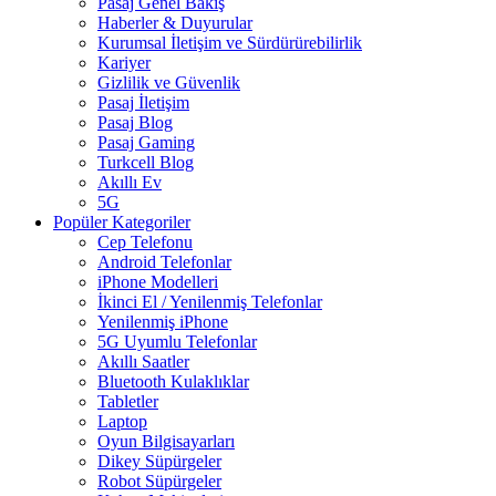
Pasaj Genel Bakış
Haberler & Duyurular
Kurumsal İletişim ve Sürdürürebilirlik
Kariyer
Gizlilik ve Güvenlik
Pasaj İletişim
Pasaj Blog
Pasaj Gaming
Turkcell Blog
Akıllı Ev
5G
Popüler Kategoriler
Cep Telefonu
Android Telefonlar
iPhone Modelleri
İkinci El / Yenilenmiş Telefonlar
Yenilenmiş iPhone
5G Uyumlu Telefonlar
Akıllı Saatler
Bluetooth Kulaklıklar
Tabletler
Laptop
Oyun Bilgisayarları
Dikey Süpürgeler
Robot Süpürgeler