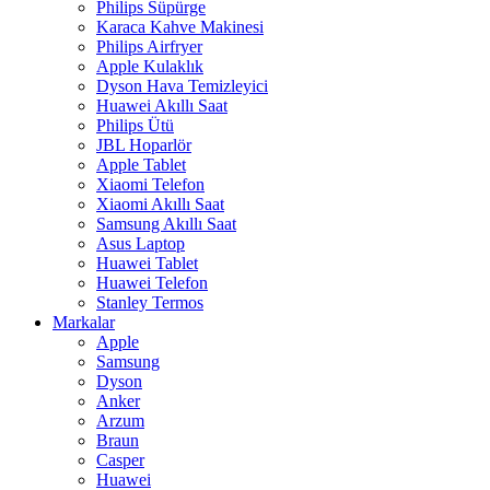
Philips Süpürge
Karaca Kahve Makinesi
Philips Airfryer
Apple Kulaklık
Dyson Hava Temizleyici
Huawei Akıllı Saat
Philips Ütü
JBL Hoparlör
Apple Tablet
Xiaomi Telefon
Xiaomi Akıllı Saat
Samsung Akıllı Saat
Asus Laptop
Huawei Tablet
Huawei Telefon
Stanley Termos
Markalar
Apple
Samsung
Dyson
Anker
Arzum
Braun
Casper
Huawei