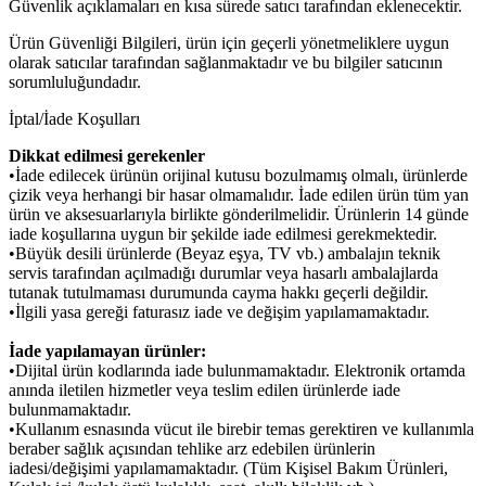
Güvenlik açıklamaları en kısa sürede satıcı tarafından eklenecektir.
Ürün Güvenliği Bilgileri, ürün için geçerli yönetmeliklere uygun
olarak satıcılar tarafından sağlanmaktadır ve bu bilgiler satıcının
sorumluluğundadır.
İptal/İade Koşulları
Dikkat edilmesi gerekenler
•İade edilecek ürünün orijinal kutusu bozulmamış olmalı, ürünlerde
çizik veya herhangi bir hasar olmamalıdır. İade edilen ürün tüm yan
ürün ve aksesuarlarıyla birlikte gönderilmelidir. Ürünlerin 14 günde
iade koşullarına uygun bir şekilde iade edilmesi gerekmektedir.
•Büyük desili ürünlerde (Beyaz eşya, TV vb.) ambalajın teknik
servis tarafından açılmadığı durumlar veya hasarlı ambalajlarda
tutanak tutulmaması durumunda cayma hakkı geçerli değildir.
•İlgili yasa gereği faturasız iade ve değişim yapılamamaktadır.
İade yapılamayan ürünler:
•Dijital ürün kodlarında iade bulunmamaktadır. Elektronik ortamda
anında iletilen hizmetler veya teslim edilen ürünlerde iade
bulunmamaktadır.
•Kullanım esnasında vücut ile birebir temas gerektiren ve kullanımla
beraber sağlık açısından tehlike arz edebilen ürünlerin
iadesi/değişimi yapılamamaktadır. (Tüm Kişisel Bakım Ürünleri,