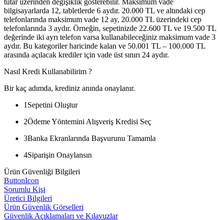
tutar üzerinden değişiklik gösterebilir. Maksimum vade
bilgisayarlarda 12, tabletlerde 6 aydır. 20.000 TL ve altındaki cep
telefonlarında maksimum vade 12 ay, 20.000 TL üzerindeki cep
telefonlarında 3 aydır. Örneğin, sepetinizde 22.600 TL ve 19.500 TL
değerinde iki ayrı telefon varsa kullanabileceğiniz maksimum vade 3
aydır. Bu kategoriler haricinde kalan ve 50.001 TL – 100.000 TL
arasında açılacak krediler için vade üst sınırı 24 aydır.
Nasıl Kredi Kullanabilirim ?
Bir kaç adımda, krediniz anında onaylanır.
1
Sepetini Oluştur
2
Ödeme Yöntemini Alışveriş Kredisi Seç
3
Banka Ekranlarında Başvurunu Tamamla
4
Siparişin Onaylansın
Ürün Güvenliği Bilgileri
ButtonIcon
Sorumlu Kişi
Üretici Bilgileri
Ürün Güvenlik Görselleri
Güvenlik Açıklamaları ve Kılavuzlar