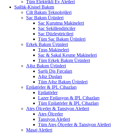
Tüm Elektrikli Ev Aletleri
Sağlık-Kişisel Bakım
Cilt Bakım Teknolojileri
Saç Bakım Ürünleri
Saç Kurutma Makineleri
Saç Şekillendiriciler
Saç Düzleştiricileri
Tüm Saç Bakım Ürünleri
Erkek Bakım Ürünleri
Tıraş Makineleri
Saç & Sakal Kesme Makineleri
Tüm Erkek Bakım Ürünleri
Ağız Bakım Ürünleri
Şarjlı Diş Fırçaları
Ağız Duşları
Tüm Ağız Bakım Ürünleri
Epilatörler & IPL Cihazları
Epilatörler
Lazer Epilasyon & IPL Cihazları
Tüm Epilatörler & IPL Cihazları
Ateş Ölçerler & Tansiyon Aletleri
Ateş Ölçerler
Tansiyon Aletleri
Tüm Ateş Ölçerler & Tansiyon Aletleri
Masaj Aletleri