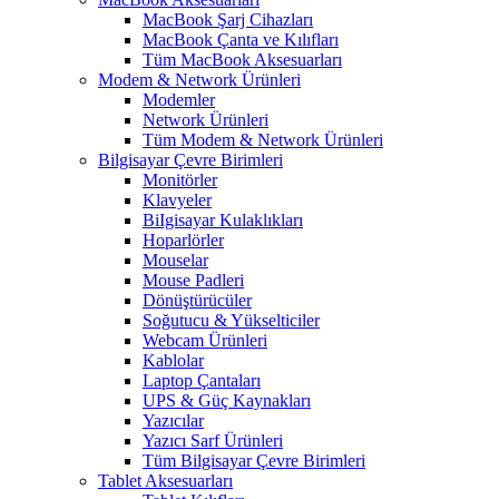
MacBook Şarj Cihazları
MacBook Çanta ve Kılıfları
Tüm MacBook Aksesuarları
Modem & Network Ürünleri
Modemler
Network Ürünleri
Tüm Modem & Network Ürünleri
Bilgisayar Çevre Birimleri
Monitörler
Klavyeler
BiIgisayar Kulaklıkları
Hoparlörler
Mouselar
Mouse Padleri
Dönüştürücüler
Soğutucu & Yükselticiler
Webcam Ürünleri
Kablolar
Laptop Çantaları
UPS & Güç Kaynakları
Yazıcılar
Yazıcı Sarf Ürünleri
Tüm Bilgisayar Çevre Birimleri
Tablet Aksesuarları