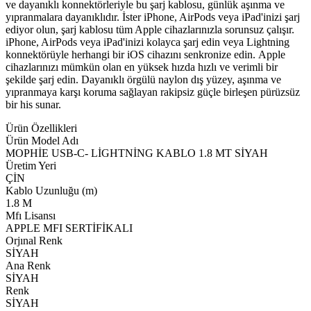
ve dayanıklı konnektörleriyle bu şarj kablosu, günlük aşınma ve
yıpranmalara dayanıklıdır. İster iPhone, AirPods veya iPad'inizi şarj
ediyor olun, şarj kablosu tüm Apple cihazlarınızla sorunsuz çalışır.
iPhone, AirPods veya iPad'inizi kolayca şarj edin veya Lightning
konnektörüyle herhangi bir iOS cihazını senkronize edin. Apple
cihazlarınızı mümkün olan en yüksek hızda hızlı ve verimli bir
şekilde şarj edin. Dayanıklı örgülü naylon dış yüzey, aşınma ve
yıpranmaya karşı koruma sağlayan rakipsiz güçle birleşen pürüzsüz
bir his sunar.
Ürün Özellikleri
Ürün Model Adı
MOPHİE USB-C- LİGHTNİNG KABLO 1.8 MT SİYAH
Üretim Yeri
ÇİN
Kablo Uzunluğu (m)
1.8 M
Mfı Lisansı
APPLE MFI SERTİFİKALI
Orjınal Renk
SİYAH
Ana Renk
SİYAH
Renk
SİYAH