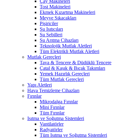
Çay Makineleri
Tost Makineleri
Ekmek Kızartma Makineleri
Meyve Sıkacakları
Pişiriciler
Su Isıtıcıları
Su Sebilleri
Su Arıtma Cihazları
Teknolojik Mutfak Aletleri
Tüm Elektrikli Mutfak Aletleri
Mutfak Gereçleri
Tava & Tencere & Düdüklü Tencere
Çatal & Kaşık & Bıçak Takımları
Yemek Hazırlık Gereçleri
Tüm Mutfak Gereçleri
Yapı Aletleri
Hava Temizleme Cihazları
Fırınlar
Mikrodalga Fırınlar
Mini Fırınlar
Tüm Fırınlar
Isıtma ve Soğutma Sistemleri
Vantilatörler
Radyatörler
Tüm Isıtma ve Soğutma Sistemleri