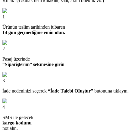
Kulak içi /kulak üstü kulaklık, saat, akıllı bileklik vb.)
1
Ürünün teslim tarihinden itibaren
14 gün geçmediğine emin olun.
2
Pasaj üzerinde
“Siparişlerim” sekmesine girin
3
İade nedeninizi seçerek
“İade Talebi OIuştur”
butonuna tıklayın.
4
SMS ile gelecek
kargo kodunu
not alın.