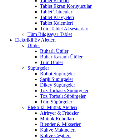
Tablet Kılıfları
Tablet Ekran Koruyucular
Tablet Tutucular
Tablet Klavyeleri
Tablet Kalemleri
Tüm Tablet Aksesuarları
Tüm Bilgisayar-Tablet
Elektrikli Ev Aletleri
Ütüler
Buharlı Ütüler
Buhar Kazanlı Ütüler
Tüm Ütüler
Süpürgeler
Robot Süpürgeler
Şarjlı Süpürgeler
Dikey Süpürgeler
Toz Torbasız Süpürgeler
Toz Torbalı Süpürgeler
Tüm Süpürgeler
Elektrikli Mutfak Aletleri
Airfryer & Fritözler
Mutfak Robotları
Blender & Mikserler
Kahve Makineleri
Kahve Çeşitleri