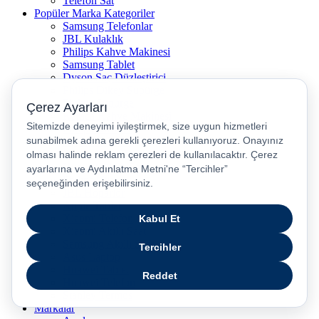
Telefon Sat
Popüler Marka Kategoriler
Samsung Telefonlar
JBL Kulaklık
Philips Kahve Makinesi
Samsung Tablet
Dyson Saç Düzleştirici
Philips Dikey Süpürge
Philips Süpürge
Karaca Kahve Makinesi
Philips Airfryer
Apple Kulaklık
Dyson Hava Temizleyici
Huawei Akıllı Saat
Philips Ütü
JBL Hoparlör
Apple Tablet
Xiaomi Telefon
Xiaomi Akıllı Saat
Samsung Akıllı Saat
Asus Laptop
Huawei Tablet
Huawei Telefon
Stanley Termos
Markalar