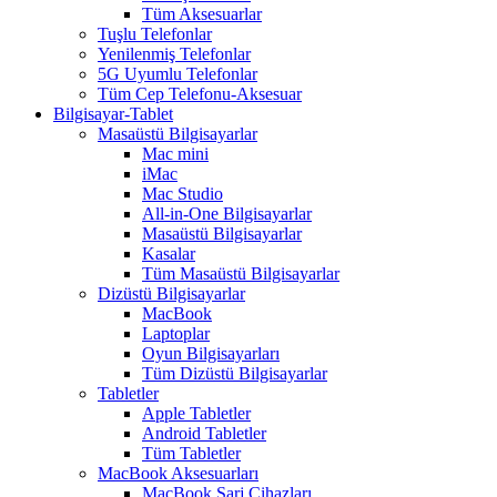
Tüm Aksesuarlar
Tuşlu Telefonlar
Yenilenmiş Telefonlar
5G Uyumlu Telefonlar
Tüm Cep Telefonu-Aksesuar
Bilgisayar-Tablet
Masaüstü Bilgisayarlar
Mac mini
iMac
Mac Studio
All-in-One Bilgisayarlar
Masaüstü Bilgisayarlar
Kasalar
Tüm Masaüstü Bilgisayarlar
Dizüstü Bilgisayarlar
MacBook
Laptoplar
Oyun Bilgisayarları
Tüm Dizüstü Bilgisayarlar
Tabletler
Apple Tabletler
Android Tabletler
Tüm Tabletler
MacBook Aksesuarları
MacBook Şarj Cihazları