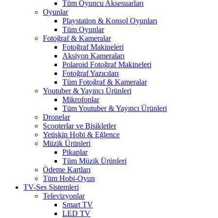
Tüm Oyuncu Aksesuarları
Oyunlar
Playstation & Konsol Oyunları
Tüm Oyunlar
Fotoğraf & Kameralar
Fotoğraf Makineleri
Aksiyon Kameraları
Polaroid Fotoğraf Makineleri
Fotoğraf Yazıcıları
Tüm Fotoğraf & Kameralar
Youtuber & Yayıncı Ürünleri
Mikrofonlar
Tüm Youtuber & Yayıncı Ürünleri
Dronelar
Scooterlar ve Bisikletler
Yetişkin Hobi & Eğlence
Müzik Ürünleri
Pikaplar
Tüm Müzik Ürünleri
Ödeme Kartları
Tüm Hobi-Oyun
TV-Ses Sistemleri
Televizyonlar
Smart TV
LED TV