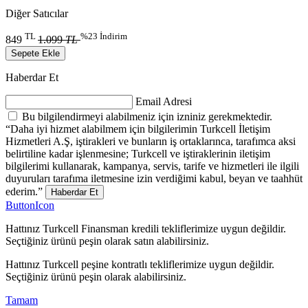
Diğer Satıcılar
TL
%23 İndirim
849
1.099
TL
Sepete Ekle
Haberdar Et
Email Adresi
Bu bilgilendirmeyi alabilmeniz için izniniz gerekmektedir.
“Daha iyi hizmet alabilmem için bilgilerimin Turkcell İletişim
Hizmetleri A.Ş, iştirakleri ve bunların iş ortaklarınca, tarafımca aksi
belirtiline kadar işlenmesine; Turkcell ve iştiraklerinin iletişim
bilgilerimi kullanarak, kampanya, servis, tarife ve hizmetleri ile ilgili
duyuruları tarafıma iletmesine izin verdiğimi kabul, beyan ve taahhüt
ederim.”
Haberdar Et
ButtonIcon
Hattınız Turkcell Finansman kredili tekliflerimize uygun değildir.
Seçtiğiniz ürünü peşin olarak satın alabilirsiniz.
Hattınız Turkcell peşine kontratlı tekliflerimize uygun değildir.
Seçtiğiniz ürünü peşin olarak alabilirsiniz.
Tamam