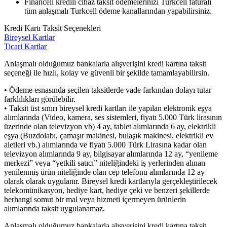
Financell kredili cihaz taksit ödemelerinizi Turkcell faturalı
tüm anlaşmalı Turkcell ödeme kanallarından yapabilirsiniz.
Kredi Kartı Taksit Seçenekleri
Bireysel Kartlar
Ticari Kartlar
Anlaşmalı olduğumuz bankalarla alışverişini kredi kartına taksit
seçeneği ile hızlı, kolay ve güvenli bir şekilde tamamlayabilirsin.
• Ödeme esnasında seçilen taksitlerde vade farkından dolayı tutar
farklılıkları görülebilir.
• Taksit üst sınırı bireysel kredi kartları ile yapılan elektronik eşya
alımlarında (Video, kamera, ses sistemleri, fiyatı 5.000 Türk lirasının
üzerinde olan televizyon vb) 4 ay, tablet alımlarında 6 ay, elektrikli
eşya (Buzdolabı, çamaşır makinesi, bulaşık makinesi, elektrikli ev
aletleri vb.) alımlarında ve fiyatı 5.000 Türk Lirasına kadar olan
televizyon alımlarında 9 ay, bilgisayar alımlarında 12 ay, “yenileme
merkezi” veya “yetkili satıcı” niteliğindeki iş yerlerinden alınan
yenilenmiş ürün niteliğinde olan cep telefonu alımlarında 12 ay
olarak olarak uygulanır. Bireysel kredi kartlarıyla gerçekleştirilecek
telekomünikasyon, hediye kart, hediye çeki ve benzeri şekillerde
herhangi somut bir mal veya hizmeti içermeyen ürünlerin
alımlarında taksit uygulanamaz.
Anlaşmalı olduğumuz bankalarla alışverişini kredi kartına taksit