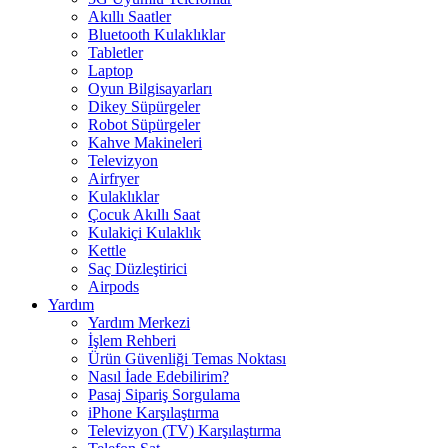
Akıllı Saatler
Bluetooth Kulaklıklar
Tabletler
Laptop
Oyun Bilgisayarları
Dikey Süpürgeler
Robot Süpürgeler
Kahve Makineleri
Televizyon
Airfryer
Kulaklıklar
Çocuk Akıllı Saat
Kulakiçi Kulaklık
Kettle
Saç Düzleştirici
Airpods
Yardım
Yardım Merkezi
İşlem Rehberi
Ürün Güvenliği Temas Noktası
Nasıl İade Edebilirim?
Pasaj Sipariş Sorgulama
iPhone Karşılaştırma
Televizyon (TV) Karşılaştırma