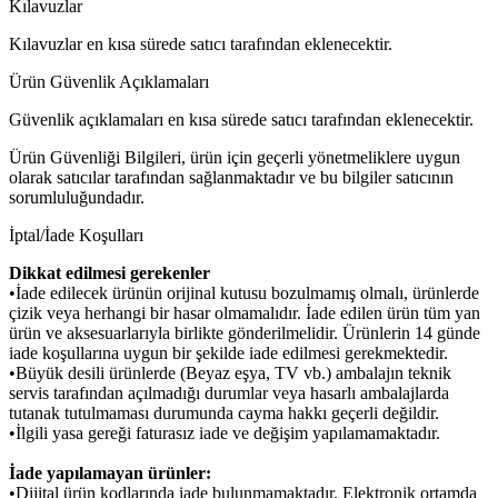
Kılavuzlar
Kılavuzlar en kısa sürede satıcı tarafından eklenecektir.
Ürün Güvenlik Açıklamaları
Güvenlik açıklamaları en kısa sürede satıcı tarafından eklenecektir.
Ürün Güvenliği Bilgileri, ürün için geçerli yönetmeliklere uygun
olarak satıcılar tarafından sağlanmaktadır ve bu bilgiler satıcının
sorumluluğundadır.
İptal/İade Koşulları
Dikkat edilmesi gerekenler
•İade edilecek ürünün orijinal kutusu bozulmamış olmalı, ürünlerde
çizik veya herhangi bir hasar olmamalıdır. İade edilen ürün tüm yan
ürün ve aksesuarlarıyla birlikte gönderilmelidir. Ürünlerin 14 günde
iade koşullarına uygun bir şekilde iade edilmesi gerekmektedir.
•Büyük desili ürünlerde (Beyaz eşya, TV vb.) ambalajın teknik
servis tarafından açılmadığı durumlar veya hasarlı ambalajlarda
tutanak tutulmaması durumunda cayma hakkı geçerli değildir.
•İlgili yasa gereği faturasız iade ve değişim yapılamamaktadır.
İade yapılamayan ürünler:
•Dijital ürün kodlarında iade bulunmamaktadır. Elektronik ortamda