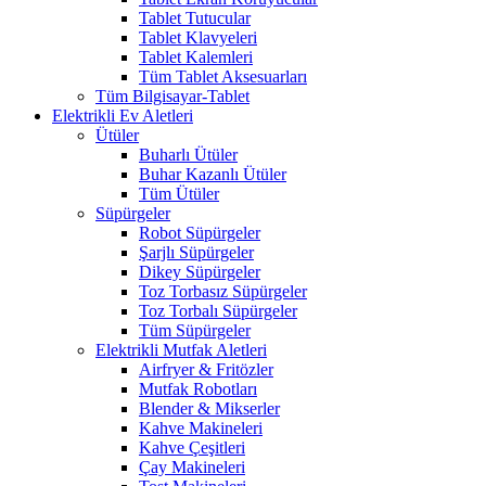
Tablet Tutucular
Tablet Klavyeleri
Tablet Kalemleri
Tüm Tablet Aksesuarları
Tüm Bilgisayar-Tablet
Elektrikli Ev Aletleri
Ütüler
Buharlı Ütüler
Buhar Kazanlı Ütüler
Tüm Ütüler
Süpürgeler
Robot Süpürgeler
Şarjlı Süpürgeler
Dikey Süpürgeler
Toz Torbasız Süpürgeler
Toz Torbalı Süpürgeler
Tüm Süpürgeler
Elektrikli Mutfak Aletleri
Airfryer & Fritözler
Mutfak Robotları
Blender & Mikserler
Kahve Makineleri
Kahve Çeşitleri
Çay Makineleri