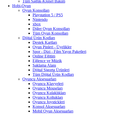
Tüm Sağlık-Kişisel Bakım
Hobi-Oyun
Oyun Konsolları
Playstation 5 / PS5
Nintendo
xbox
Diğer Oyun Konsolları
Tüm Oyun Konsolları
Dijital Ürün Kodları
Destek Kartları
Oyun Pinleri - Üyelikler
Spor - Dizi - Film Yayın Paketleri
Online Eğitim
Eğlence ve Müzik
Saklama Alanı
Dijital Sigorta Ürünleri
Tüm Dijital Ürün Kodları
Oyuncu Aksesuarları
Oyuncu Klavyeleri
Oyuncu Mouseları
Oyuncu Kulaklıkları
Oyuncu Koltukları
Oyuncu Joystickleri
Konsol Aksesuarları
Mobil Oyun Aksesuarları