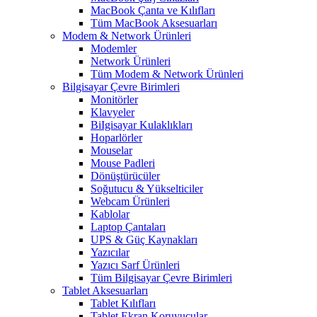
MacBook Çanta ve Kılıfları
Tüm MacBook Aksesuarları
Modem & Network Ürünleri
Modemler
Network Ürünleri
Tüm Modem & Network Ürünleri
Bilgisayar Çevre Birimleri
Monitörler
Klavyeler
BiIgisayar Kulaklıkları
Hoparlörler
Mouselar
Mouse Padleri
Dönüştürücüler
Soğutucu & Yükselticiler
Webcam Ürünleri
Kablolar
Laptop Çantaları
UPS & Güç Kaynakları
Yazıcılar
Yazıcı Sarf Ürünleri
Tüm Bilgisayar Çevre Birimleri
Tablet Aksesuarları
Tablet Kılıfları
Tablet Ekran Koruyucular