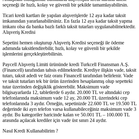
seçeneği ile hızlı, kolay ve güvenli bir şekilde tamamlayabilirsin.
Ticari kredi kartları ile yapılan alışverişlerde 12 aya kadar taksit
imkanından yararlanabilirsiniz. En fazla 12 aya kadar taksit yapma
imkanı olsa da banka bazlı farklı taksit tutarları uygulanabilmektedir.
Alışveriş Kredisi
Sepetini hemen oluşturup Alışveriş Kredisi seçeneği ile ödeme
adımında taksitlendirebilir, hızlı, kolay ve güvenli bir şekilde
işlemlerini gerçekleştirebilirsin.
Paycell Alışveriş Limiti ürününde kredi Turkcell Finansman A.Ş.
(Financell) tarafından tahsis edilmektedir. Krediye ilişkin vade, taksit
tutarı, taksit adedi ve faiz oranı Financell tarafından belirlenir. Vade
ve taksit tutarları tek bir ürün üzerinden hesaplanmış olup sepetteki
tutar üzerinden değişiklik gösterebilir. Maksimum vade
bilgisayarlarda 12, tabletlerde 6 aydır. 20.000 TL ve altındaki cep
telefonlarında maksimum vade 12 ay, 20.000 TL üzerindeki cep
telefonlarında 3 aydır. Örneğin, sepetinizde 22.600 TL ve 19.500 TL
değerinde iki ayrı telefon varsa kullanabileceğiniz maksimum vade 3
aydır. Bu kategoriler haricinde kalan ve 50.001 TL – 100.000 TL
arasında açılacak krediler için vade üst sınırı 24 aydır.
Nasıl Kredi Kullanabilirim ?