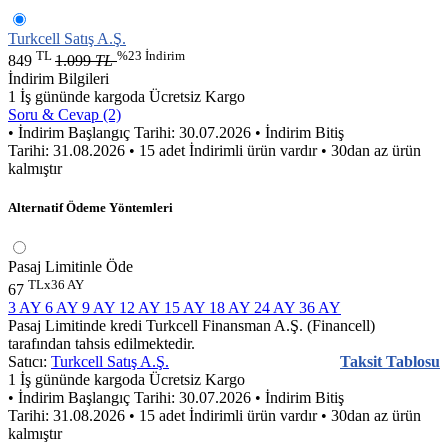
Turkcell Satış A.Ş.
TL
%23 İndirim
849
1.099
TL
İndirim Bilgileri
1 İş gününde kargoda
Ücretsiz Kargo
Soru & Cevap (2)
• İndirim Başlangıç Tarihi: 30.07.2026
• İndirim Bitiş
Tarihi: 31.08.2026
• 15 adet İndirimli ürün vardır
• 30dan az ürün
kalmıştır
Alternatif Ödeme Yöntemleri
Pasaj Limitinle Öde
TLx36 AY
67
3 AY
6 AY
9 AY
12 AY
15 AY
18 AY
24 AY
36 AY
Pasaj Limitinde kredi Turkcell Finansman A.Ş. (Financell)
tarafından tahsis edilmektedir.
Satıcı:
Turkcell Satış A.Ş.
Taksit Tablosu
1 İş gününde kargoda
Ücretsiz Kargo
• İndirim Başlangıç Tarihi: 30.07.2026
• İndirim Bitiş
Tarihi: 31.08.2026
• 15 adet İndirimli ürün vardır
• 30dan az ürün
kalmıştır