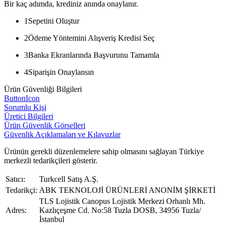
Bir kaç adımda, krediniz anında onaylanır.
1
Sepetini Oluştur
2
Ödeme Yöntemini Alışveriş Kredisi Seç
3
Banka Ekranlarında Başvurunu Tamamla
4
Siparişin Onaylansın
Ürün Güvenliği Bilgileri
ButtonIcon
Sorumlu Kişi
Üretici Bilgileri
Ürün Güvenlik Görselleri
Güvenlik Açıklamaları ve Kılavuzlar
Ürünün gerekli düzenlemelere sahip olmasını sağlayan Türkiye
merkezli tedarikçileri gösterir.
Satıcı:
Turkcell Satış A.Ş.
Tedarikçi:
ABK TEKNOLOJİ ÜRÜNLERİ ANONİM ŞİRKETİ
TLS Lojistik Canopus Lojistik Merkezi Orhanlı Mh.
Adres:
Kazlıçeşme Cd. No:58 Tuzla DOSB, 34956 Tuzla/
İstanbul