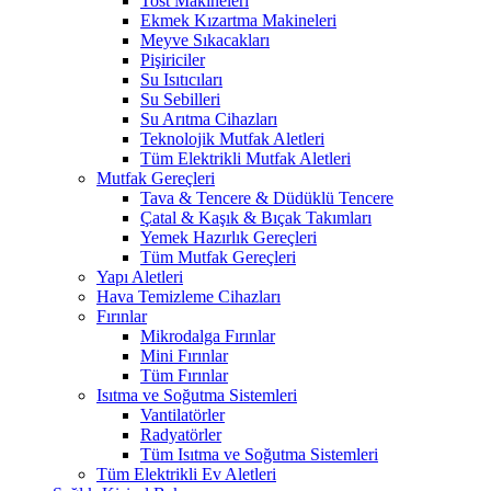
Tost Makineleri
Ekmek Kızartma Makineleri
Meyve Sıkacakları
Pişiriciler
Su Isıtıcıları
Su Sebilleri
Su Arıtma Cihazları
Teknolojik Mutfak Aletleri
Tüm Elektrikli Mutfak Aletleri
Mutfak Gereçleri
Tava & Tencere & Düdüklü Tencere
Çatal & Kaşık & Bıçak Takımları
Yemek Hazırlık Gereçleri
Tüm Mutfak Gereçleri
Yapı Aletleri
Hava Temizleme Cihazları
Fırınlar
Mikrodalga Fırınlar
Mini Fırınlar
Tüm Fırınlar
Isıtma ve Soğutma Sistemleri
Vantilatörler
Radyatörler
Tüm Isıtma ve Soğutma Sistemleri
Tüm Elektrikli Ev Aletleri