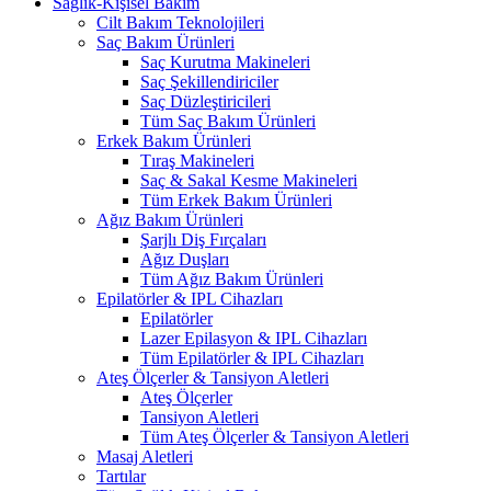
Sağlık-Kişisel Bakım
Cilt Bakım Teknolojileri
Saç Bakım Ürünleri
Saç Kurutma Makineleri
Saç Şekillendiriciler
Saç Düzleştiricileri
Tüm Saç Bakım Ürünleri
Erkek Bakım Ürünleri
Tıraş Makineleri
Saç & Sakal Kesme Makineleri
Tüm Erkek Bakım Ürünleri
Ağız Bakım Ürünleri
Şarjlı Diş Fırçaları
Ağız Duşları
Tüm Ağız Bakım Ürünleri
Epilatörler & IPL Cihazları
Epilatörler
Lazer Epilasyon & IPL Cihazları
Tüm Epilatörler & IPL Cihazları
Ateş Ölçerler & Tansiyon Aletleri
Ateş Ölçerler
Tansiyon Aletleri
Tüm Ateş Ölçerler & Tansiyon Aletleri
Masaj Aletleri
Tartılar