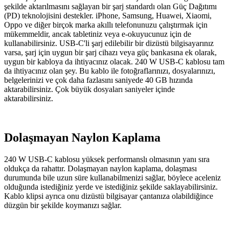
şekilde aktarılmasını sağlayan bir şarj standardı olan Güç Dağıtımı
(PD) teknolojisini destekler. iPhone, Samsung, Huawei, Xiaomi,
Oppo ve diğer birçok marka akıllı telefonunuzu çalıştırmak için
mükemmeldir, ancak tabletiniz veya e-okuyucunuz için de
kullanabilirsiniz. USB-C'li şarj edilebilir bir dizüstü bilgisayarınız
varsa, şarj için uygun bir şarj cihazı veya güç bankasına ek olarak,
uygun bir kabloya da ihtiyacınız olacak. 240 W USB-C kablosu tam
da ihtiyacınız olan şey. Bu kablo ile fotoğraflarınızı, dosyalarınızı,
belgelerinizi ve çok daha fazlasını saniyede 40 GB hızında
aktarabilirsiniz. Çok büyük dosyaları saniyeler içinde
aktarabilirsiniz.
Dolaşmayan Naylon Kaplama
240 W USB-C kablosu yüksek performanslı olmasının yanı sıra
oldukça da rahattır. Dolaşmayan naylon kaplama, dolaşması
durumunda bile uzun süre kullanabilmenizi sağlar, böylece aceleniz
olduğunda istediğiniz yerde ve istediğiniz şekilde saklayabilirsiniz.
Kablo klipsi ayrıca onu dizüstü bilgisayar çantanıza olabildiğince
düzgün bir şekilde koymanızı sağlar.