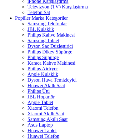
iPhone Karşılaştırma
Televizyon (TV) Karşılaştırma
Telefon Sat
Popüler Marka Kategoriler
Samsung Telefonlar
JBL Kulaklık
Philips Kahve Makinesi
Samsung Tablet
Dyson Saç Düzleştirici
Philips Dikey Süpürge
Philips Süpürge
Karaca Kahve Makinesi
Philips Airfryer
Apple Kulaklık
Dyson Hava Temizleyici
Huawei Akıllı Saat
Philips Ütü
JBL Hoparlör
Apple Tablet
Xiaomi Telefon
Xiaomi Akıllı Saat
Samsung Akıllı Saat
Asus Laptop
Huawei Tablet
Huawei Telefon