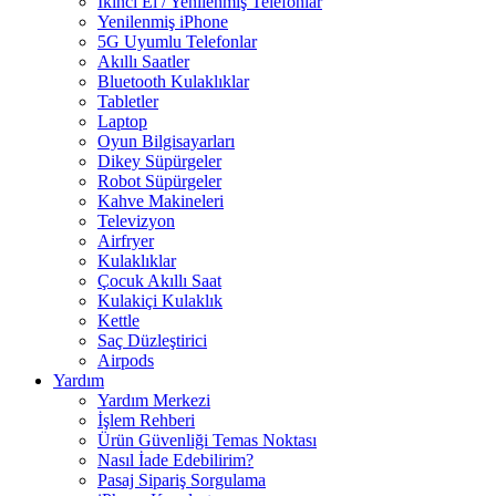
İkinci El / Yenilenmiş Telefonlar
Yenilenmiş iPhone
5G Uyumlu Telefonlar
Akıllı Saatler
Bluetooth Kulaklıklar
Tabletler
Laptop
Oyun Bilgisayarları
Dikey Süpürgeler
Robot Süpürgeler
Kahve Makineleri
Televizyon
Airfryer
Kulaklıklar
Çocuk Akıllı Saat
Kulakiçi Kulaklık
Kettle
Saç Düzleştirici
Airpods
Yardım
Yardım Merkezi
İşlem Rehberi
Ürün Güvenliği Temas Noktası
Nasıl İade Edebilirim?
Pasaj Sipariş Sorgulama