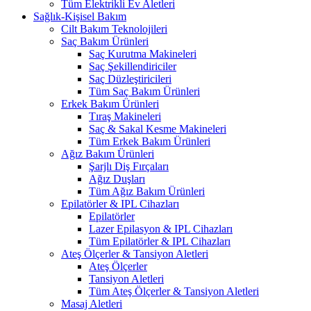
Tüm Elektrikli Ev Aletleri
Sağlık-Kişisel Bakım
Cilt Bakım Teknolojileri
Saç Bakım Ürünleri
Saç Kurutma Makineleri
Saç Şekillendiriciler
Saç Düzleştiricileri
Tüm Saç Bakım Ürünleri
Erkek Bakım Ürünleri
Tıraş Makineleri
Saç & Sakal Kesme Makineleri
Tüm Erkek Bakım Ürünleri
Ağız Bakım Ürünleri
Şarjlı Diş Fırçaları
Ağız Duşları
Tüm Ağız Bakım Ürünleri
Epilatörler & IPL Cihazları
Epilatörler
Lazer Epilasyon & IPL Cihazları
Tüm Epilatörler & IPL Cihazları
Ateş Ölçerler & Tansiyon Aletleri
Ateş Ölçerler
Tansiyon Aletleri
Tüm Ateş Ölçerler & Tansiyon Aletleri
Masaj Aletleri