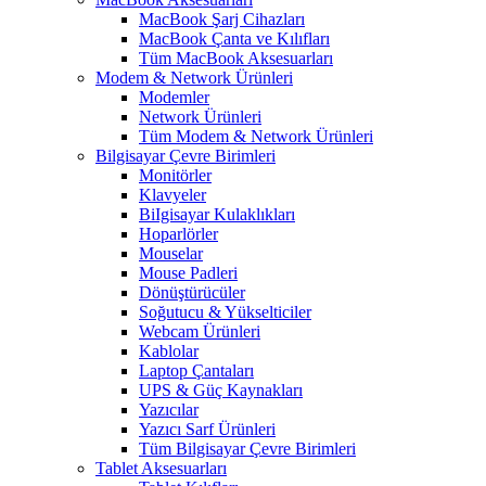
MacBook Şarj Cihazları
MacBook Çanta ve Kılıfları
Tüm MacBook Aksesuarları
Modem & Network Ürünleri
Modemler
Network Ürünleri
Tüm Modem & Network Ürünleri
Bilgisayar Çevre Birimleri
Monitörler
Klavyeler
BiIgisayar Kulaklıkları
Hoparlörler
Mouselar
Mouse Padleri
Dönüştürücüler
Soğutucu & Yükselticiler
Webcam Ürünleri
Kablolar
Laptop Çantaları
UPS & Güç Kaynakları
Yazıcılar
Yazıcı Sarf Ürünleri
Tüm Bilgisayar Çevre Birimleri
Tablet Aksesuarları