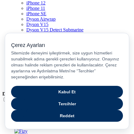
iPhone 12
iPhone 11
iPhone SE
Dyson Airwrap
Dyson V15
Dyson V15 Detect Submarine
Dyson Airstrait
Dyson V12
Dyson V8
Samsung Galaxy S25
Samsung Galaxy S25 Ultra
PS5 / Playstation 5
PS4 / Playstation 4
Nintendo Switch
Xbox Series S
Xbox Series X
Dil
Türkçe
English
عربى
русский