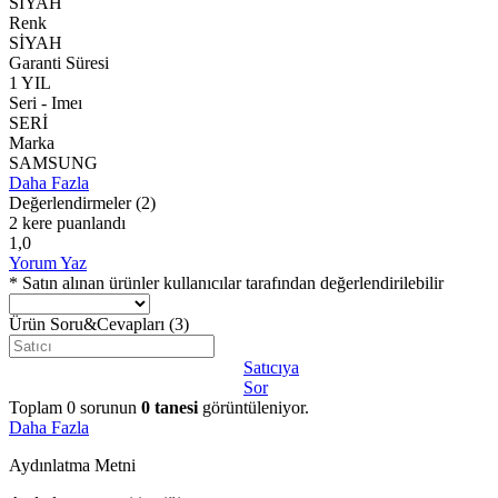
SİYAH
Renk
SİYAH
Garanti Süresi
1 YIL
Seri - Imeı
SERİ
Marka
SAMSUNG
Daha Fazla
Değerlendirmeler
(2)
2 kere puanlandı
1,0
Yorum Yaz
* Satın alınan ürünler kullanıcılar tarafından değerlendirilebilir
Ürün Soru&Cevapları
(3)
Satıcıya
Sor
Toplam
0
sorunun
0
tanesi
görüntüleniyor.
Daha Fazla
Aydınlatma Metni