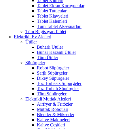
Tablet Kılıfları
Tablet Ekran Koruyucular
Tablet Tutucular
Tablet Klavyeleri
Tablet Kalemleri
Tüm Tablet Aksesuarları
Tüm Bilgisayar-Tablet
Elektrikli Ev Aletleri
Ütüler
Buharlı Ütüler
Buhar Kazanlı Ütüler
Tüm Ütüler
Süpürgeler
Robot Süpürgeler
Şarjlı Süpürgeler
Dikey Süpürgeler
Toz Torbasız Süpürgeler
Toz Torbalı Süpürgeler
Tüm Süpürgeler
Elektrikli Mutfak Aletleri
Airfryer & Fritözler
Mutfak Robotları
Blender & Mikserler
Kahve Makineleri
Kahve Çeşitleri