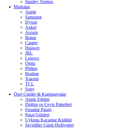
Stanley Termos
Markalar
Apple
Samsung
Dyson
Anker
Arzum
Braun
Casper
Huawei
JBL
Lenovo
Omix
Philips
Realme
Xiaomi
TCL
Sony
Özel Günler & Kampanyalar
Apple Eğitim
Düğün ve Çeyiz Paketleri
Fırsatlar Pasajı
Pasaj Günleri
Uykusu Kaçanlar Kulübü
Sevgililer Günü Hediyeleri