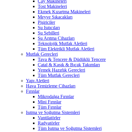
Çay Makineleri
Tost Makineleri
Ekmek Kızartma Makineleri
Meyve Sıkacakları
Pişiriciler
Su Isıtıcıları
Su Sebilleri
Su Arıtma Cihazları
Teknolojik Mutfak Aletleri
Tüm Elektrikli Mutfak Aletleri
Mutfak Gereçleri
Tava & Tencere & Düdüklü Tencere
Çatal & Kaşık & Bıçak Takımları
Yemek Hazırlık Gereçleri
Tüm Mutfak Gereçleri
Yapı Aletleri
Hava Temizleme Cihazları
Fırınlar
Mikrodalga Fırınlar
Mini Fırınlar
Tüm Fırınlar
Isıtma ve Soğutma Sistemleri
Vantilatörler
Radyatörler
Tüm Isıtma ve Soğutma Sistemleri