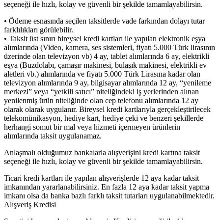
seçeneği ile hızlı, kolay ve güvenli bir şekilde tamamlayabilirsin.
• Ödeme esnasında seçilen taksitlerde vade farkından dolayı tutar
farklılıkları görülebilir.
• Taksit üst sınırı bireysel kredi kartları ile yapılan elektronik eşya
alımlarında (Video, kamera, ses sistemleri, fiyatı 5.000 Türk lirasının
üzerinde olan televizyon vb) 4 ay, tablet alımlarında 6 ay, elektrikli
eşya (Buzdolabı, çamaşır makinesi, bulaşık makinesi, elektrikli ev
aletleri vb.) alımlarında ve fiyatı 5.000 Türk Lirasına kadar olan
televizyon alımlarında 9 ay, bilgisayar alımlarında 12 ay, “yenileme
merkezi” veya “yetkili satıcı” niteliğindeki iş yerlerinden alınan
yenilenmiş ürün niteliğinde olan cep telefonu alımlarında 12 ay
olarak olarak uygulanır. Bireysel kredi kartlarıyla gerçekleştirilecek
telekomünikasyon, hediye kart, hediye çeki ve benzeri şekillerde
herhangi somut bir mal veya hizmeti içermeyen ürünlerin
alımlarında taksit uygulanamaz.
Anlaşmalı olduğumuz bankalarla alışverişini kredi kartına taksit
seçeneği ile hızlı, kolay ve güvenli bir şekilde tamamlayabilirsin.
Ticari kredi kartları ile yapılan alışverişlerde 12 aya kadar taksit
imkanından yararlanabilirsiniz. En fazla 12 aya kadar taksit yapma
imkanı olsa da banka bazlı farklı taksit tutarları uygulanabilmektedir.
Alışveriş Kredisi