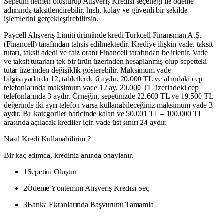
Sepetini hemen oluşturup Alışveriş Kredisi seçeneği ile ödeme
adımında taksitlendirebilir, hızlı, kolay ve güvenli bir şekilde
işlemlerini gerçekleştirebilirsin.
Paycell Alışveriş Limiti ürününde kredi Turkcell Finansman A.Ş.
(Financell) tarafından tahsis edilmektedir. Krediye ilişkin vade, taksit
tutarı, taksit adedi ve faiz oranı Financell tarafından belirlenir. Vade
ve taksit tutarları tek bir ürün üzerinden hesaplanmış olup sepetteki
tutar üzerinden değişiklik gösterebilir. Maksimum vade
bilgisayarlarda 12, tabletlerde 6 aydır. 20.000 TL ve altındaki cep
telefonlarında maksimum vade 12 ay, 20.000 TL üzerindeki cep
telefonlarında 3 aydır. Örneğin, sepetinizde 22.600 TL ve 19.500 TL
değerinde iki ayrı telefon varsa kullanabileceğiniz maksimum vade 3
aydır. Bu kategoriler haricinde kalan ve 50.001 TL – 100.000 TL
arasında açılacak krediler için vade üst sınırı 24 aydır.
Nasıl Kredi Kullanabilirim ?
Bir kaç adımda, krediniz anında onaylanır.
1
Sepetini Oluştur
2
Ödeme Yöntemini Alışveriş Kredisi Seç
3
Banka Ekranlarında Başvurunu Tamamla