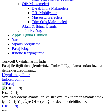
Ofis Malzemeleri
Evrak İmha Makineleri
Ofis Mobilyaları
Masaüstü Gereçleri
Tüm Ofis Malzemeleri
Akıllı & İlginç Ürünler
Tüm Ev-Yaşam
Apple Eğitim Ürünleri
Yardım
Sipariş Sorgulama
Pasaj Blog
iPhone Karşılaştırma
Turkcell Uygulamasını İndir
Pasaj ile ilgili tüm işlemlerinizi Turkcell Uygulamasından hızlıca
gerçekleştirebilirsiniz.
Uygulamayı İndir
turkcell.com.tr
Hızlı Giriş
Size özel ödeme avantajları ve size özel tekliflerden faydalanmak
için Giriş Yap/Üye Ol seçeneği ile devam edebilirsiniz.
Hızlı Giriş
veya