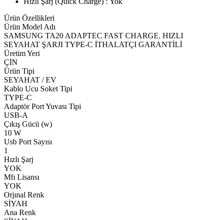
Hızlı Şarj (Quick Charge) : Yok
Ürün Özellikleri
Ürün Model Adı
SAMSUNG TA20 ADAPTEC FAST CHARGE. HIZLI
SEYAHAT ŞARJI TYPE-C İTHALATÇI GARANTİLİ
Üretim Yeri
ÇİN
Ürün Tipi
SEYAHAT / EV
Kablo Ucu Soket Tipi
TYPE-C
Adaptör Port Yuvası Tipi
USB-A
Çıkış Gücü (w)
10 W
Usb Port Sayısı
1
Hızlı Şarj
YOK
Mfı Lisansı
YOK
Orjınal Renk
SİYAH
Ana Renk