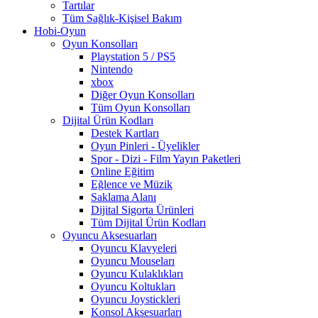
Tartılar
Tüm Sağlık-Kişisel Bakım
Hobi-Oyun
Oyun Konsolları
Playstation 5 / PS5
Nintendo
xbox
Diğer Oyun Konsolları
Tüm Oyun Konsolları
Dijital Ürün Kodları
Destek Kartları
Oyun Pinleri - Üyelikler
Spor - Dizi - Film Yayın Paketleri
Online Eğitim
Eğlence ve Müzik
Saklama Alanı
Dijital Sigorta Ürünleri
Tüm Dijital Ürün Kodları
Oyuncu Aksesuarları
Oyuncu Klavyeleri
Oyuncu Mouseları
Oyuncu Kulaklıkları
Oyuncu Koltukları
Oyuncu Joystickleri
Konsol Aksesuarları