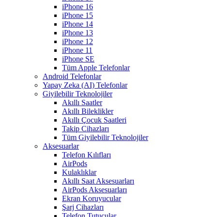
iPhone 16
iPhone 15
iPhone 14
iPhone 13
iPhone 12
iPhone 11
iPhone SE
Tüm Apple Telefonlar
Android Telefonlar
Yapay Zeka (AI) Telefonlar
Giyilebilir Teknolojiler
Akıllı Saatler
Akıllı Bileklikler
Akıllı Çocuk Saatleri
Takip Cihazları
Tüm Giyilebilir Teknolojiler
Aksesuarlar
Telefon Kılıfları
AirPods
Kulaklıklar
Akıllı Saat Aksesuarları
AirPods Aksesuarları
Ekran Koruyucular
Şarj Cihazları
Telefon Tutucular