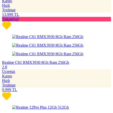
Kargo
Hızlı
Teslimat
13.999
TL
Tükeniyor
Realme C61 RMX3930 8Gb Ram 256Gb
2,8
Ücretsiz
Kargo
Hızlı
Teslimat
9.999
TL