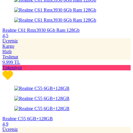
Realme C61 Rmx3930 6Gb Ram 128Gb
4,5
Ücretsiz
Kargo
Hızlı
Teslimat
9.999
TL
Tükeniyor
Realme C55 6GB+128GB
4,9
Ücretsiz