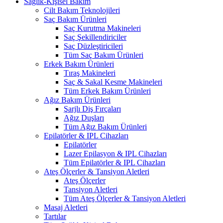
Sağlık-Kişisel Bakım
Cilt Bakım Teknolojileri
Saç Bakım Ürünleri
Saç Kurutma Makineleri
Saç Şekillendiriciler
Saç Düzleştiricileri
Tüm Saç Bakım Ürünleri
Erkek Bakım Ürünleri
Tıraş Makineleri
Saç & Sakal Kesme Makineleri
Tüm Erkek Bakım Ürünleri
Ağız Bakım Ürünleri
Şarjlı Diş Fırçaları
Ağız Duşları
Tüm Ağız Bakım Ürünleri
Epilatörler & IPL Cihazları
Epilatörler
Lazer Epilasyon & IPL Cihazları
Tüm Epilatörler & IPL Cihazları
Ateş Ölçerler & Tansiyon Aletleri
Ateş Ölçerler
Tansiyon Aletleri
Tüm Ateş Ölçerler & Tansiyon Aletleri
Masaj Aletleri
Tartılar