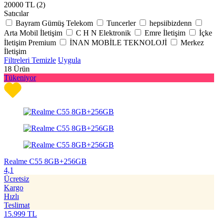
20000 TL (
2
)
Satıcılar
Bayram Gümüş Telekom
Tuncerler
hepsiibizdenn
Arta Mobil İletişim
C H N Elektronik
Emre İletişim
İçke
İletişim Premium
İNAN MOBİLE TEKNOLOJİ
Merkez
İletişim
Filtreleri Temizle
Uygula
18
Ürün
Tükeniyor
Realme C55 8GB+256GB
4,1
Ücretsiz
Kargo
Hızlı
Teslimat
15.999
TL