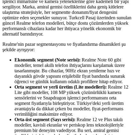
işlemci mimarisine ve kamera yeteneklerine göre kademeli bir yapı
sergiliyor. Marka, amiral gemisi özelliklerini daha geniş kitlelere
ulaştırma stratejisiyle, her segmentte donanım/fiyat dengesini
optimize eden seçenekler sunuyor. Turkcell Pasaj üzerinden sunulan
güncel Realme telefon modelleri, bütçe dostu çözümlerden yüksek
performanslı cihazlara kadar her ihtiyaca yönelik ekonomik bir
alternatif barındırıyor.
Realme'nin pazar segmentasyonu ve fiyatlandırma dinamikleri şu
şekilde ayrışıyor:
Ekonomik segment (Note serisi):
Realme Note 60 gibi
modeller, temel akıllı telefon ihtiyaçlarını karşılamak üzere
tasarlanmıştır. Bu cihazlar, 90Hz ekran yenileme hızı ve
dayanıklı gövde yapısını erişilebilir fiyat bandında sunarak
öğrenci ve günlük kullanım odaklı profillere hitap ediyor.
Orta segment ve yerli üretim (Lite modelleri):
Realme 12
Lite gibi modeller, 108 MP yüksek çözünürlüklü kamera
sensörlerini ve Snapdragon işlemci performansını orta
segment fiyatlarıyla birleştiriyor. Türkiye'deki yerli üretim
avantajıyla da dikkat çeken bu modeller, fiyat-performans
verimliliğini maksimize ediyor.
Orta-üst segment (Sayı serisi):
Realme 12 ve Plus takılı
modeller, kavisli ekranlar ve periskop lens teknolojileriyle
premium bir deneyim vadediyor. Bu seri, amiral gemisi