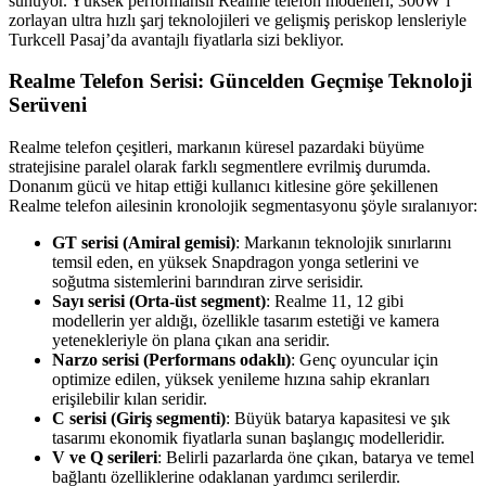
sunuyor. Yüksek performanslı Realme telefon modelleri, 300W’ı
zorlayan ultra hızlı şarj teknolojileri ve gelişmiş periskop lensleriyle
Turkcell Pasaj’da avantajlı fiyatlarla sizi bekliyor.
Realme Telefon Serisi: Güncelden Geçmişe Teknoloji
Serüveni
Realme telefon çeşitleri, markanın küresel pazardaki büyüme
stratejisine paralel olarak farklı segmentlere evrilmiş durumda.
Donanım gücü ve hitap ettiği kullanıcı kitlesine göre şekillenen
Realme telefon ailesinin kronolojik segmentasyonu şöyle sıralanıyor:
GT serisi (Amiral gemisi)
: Markanın teknolojik sınırlarını
temsil eden, en yüksek Snapdragon yonga setlerini ve
soğutma sistemlerini barındıran zirve serisidir.
Sayı serisi (Orta-üst segment)
: Realme 11, 12 gibi
modellerin yer aldığı, özellikle tasarım estetiği ve kamera
yetenekleriyle ön plana çıkan ana seridir.
Narzo serisi (Performans odaklı)
: Genç oyuncular için
optimize edilen, yüksek yenileme hızına sahip ekranları
erişilebilir kılan seridir.
C serisi (Giriş segmenti)
: Büyük batarya kapasitesi ve şık
tasarımı ekonomik fiyatlarla sunan başlangıç modelleridir.
V ve Q serileri
: Belirli pazarlarda öne çıkan, batarya ve temel
bağlantı özelliklerine odaklanan yardımcı serilerdir.