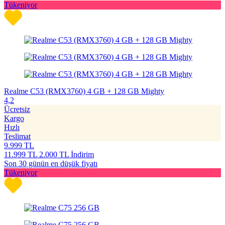
Tükeniyor
Realme C53 (RMX3760) 4 GB + 128 GB Mighty
4,2
Ücretsiz
Kargo
Hızlı
Teslimat
9.999
TL
11.999
TL
2.000 TL İndirim
Son 30 günün en düşük fiyatı
Tükeniyor