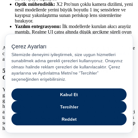
Optik mühendislik:
X2 Pro'nun çoklu kamera dizilimi, yeni
nesil modellerde yerini büyük boyutlu 1 inç sensörlere ve
kayıpsız yakınlaştırma sunan periskop lens sistemlerine
bırakıyor.
Yazılım entegrasyonu:
İlk modellerde kurulan akıcı arayüz
mantığı, Realme UI çatısı altında düşük gecikme süreli oyun
modları ve akıllı kaynak yönetimiyle optimize ediliyor.
Akıllı telefonlar ekosisteminde donanım vizyonunu koruyan Realme
cihazlar, Turkcell Pasaj üzerinden erişilebilen
Android telefonlar
arasında teknik yetkinlikleriyle ayrışıyor.
5G Uyumlu Realme Telefonlar ile Turkcell 5G
Gücünü Hissedin
Yeni nesil bağlantı teknolojisi 5G, mobil iletişimi yüksek hız, düşük
gecikme ve güçlü stabilite ile bir üst seviyeye taşıyor. Turkcell’in
gelişmiş
5G
altyapısı ile birleştiğinde Realme 5G telefonlar, yüksek
hızda içerik indirme, akıcı oyun performansı ve kesintisiz video
akışıyla günlük kullanımda üst düzey bir deneyim sunuyor. Yenilikçi
tasarım anlayışı ve güçlü işlemci yapısıyla Realme, fiyat-performans
segmentinde Realme 5G uyumlu telefon seçeneklerini oldukça cazip
hale getiriyor.