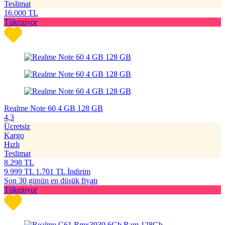
Teslimat
16.000
TL
Tükeniyor
Realme Note 60 4 GB 128 GB
4,3
Ücretsiz
Kargo
Hızlı
Teslimat
8.298
TL
9.999
TL
1.701 TL İndirim
Son 30 günün en düşük fiyatı
Tükeniyor