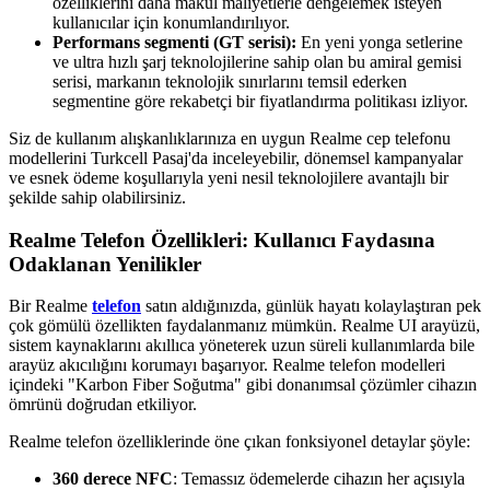
özelliklerini daha makul maliyetlerle dengelemek isteyen
kullanıcılar için konumlandırılıyor.
Performans segmenti (GT serisi):
En yeni yonga setlerine
ve ultra hızlı şarj teknolojilerine sahip olan bu amiral gemisi
serisi, markanın teknolojik sınırlarını temsil ederken
segmentine göre rekabetçi bir fiyatlandırma politikası izliyor.
Siz de kullanım alışkanlıklarınıza en uygun Realme cep telefonu
modellerini Turkcell Pasaj'da inceleyebilir, dönemsel kampanyalar
ve esnek ödeme koşullarıyla yeni nesil teknolojilere avantajlı bir
şekilde sahip olabilirsiniz.
Realme Telefon Özellikleri: Kullanıcı Faydasına
Odaklanan Yenilikler
Bir Realme
telefon
satın aldığınızda, günlük hayatı kolaylaştıran pek
çok gömülü özellikten faydalanmanız mümkün. Realme UI arayüzü,
sistem kaynaklarını akıllıca yöneterek uzun süreli kullanımlarda bile
arayüz akıcılığını korumayı başarıyor. Realme telefon modelleri
içindeki "Karbon Fiber Soğutma" gibi donanımsal çözümler cihazın
ömrünü doğrudan etkiliyor.
Realme telefon özelliklerinde öne çıkan fonksiyonel detaylar şöyle:
360 derece NFC
: Temassız ödemelerde cihazın her açısıyla