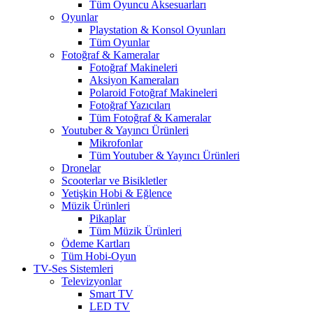
Tüm Oyuncu Aksesuarları
Oyunlar
Playstation & Konsol Oyunları
Tüm Oyunlar
Fotoğraf & Kameralar
Fotoğraf Makineleri
Aksiyon Kameraları
Polaroid Fotoğraf Makineleri
Fotoğraf Yazıcıları
Tüm Fotoğraf & Kameralar
Youtuber & Yayıncı Ürünleri
Mikrofonlar
Tüm Youtuber & Yayıncı Ürünleri
Dronelar
Scooterlar ve Bisikletler
Yetişkin Hobi & Eğlence
Müzik Ürünleri
Pikaplar
Tüm Müzik Ürünleri
Ödeme Kartları
Tüm Hobi-Oyun
TV-Ses Sistemleri
Televizyonlar
Smart TV
LED TV