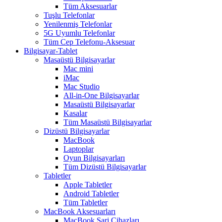
Tüm Aksesuarlar
Tuşlu Telefonlar
Yenilenmiş Telefonlar
5G Uyumlu Telefonlar
Tüm Cep Telefonu-Aksesuar
Bilgisayar-Tablet
Masaüstü Bilgisayarlar
Mac mini
iMac
Mac Studio
All-in-One Bilgisayarlar
Masaüstü Bilgisayarlar
Kasalar
Tüm Masaüstü Bilgisayarlar
Dizüstü Bilgisayarlar
MacBook
Laptoplar
Oyun Bilgisayarları
Tüm Dizüstü Bilgisayarlar
Tabletler
Apple Tabletler
Android Tabletler
Tüm Tabletler
MacBook Aksesuarları
MacBook Şarj Cihazları