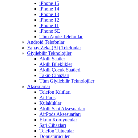
iPhone 15
iPhone 14
iPhone 13
iPhone 12
iPhone 11
iPhone SE
Tüm Apple Telefonlar
Android Telefonlar
Yapay Zeka (AI) Telefonlar
Giyilebilir Teknolojiler
Akıllı Saatler
Akıllı Bileklikler
Akıllı Çocuk Saatleri
Takip Cihazları
Tüm Giyilebilir Teknolojiler
Aksesuarlar
Telefon Kılıfları
AirPods
Kulaklıklar
Akıllı Saat Aksesuarları
AirPods Aksesuarları
Ekran Koruyucular
Şarj Cihazları
Telefon Tutucular
Dönüştürücüler