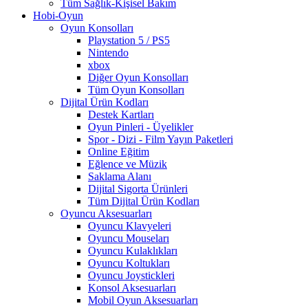
Tüm Sağlık-Kişisel Bakım
Hobi-Oyun
Oyun Konsolları
Playstation 5 / PS5
Nintendo
xbox
Diğer Oyun Konsolları
Tüm Oyun Konsolları
Dijital Ürün Kodları
Destek Kartları
Oyun Pinleri - Üyelikler
Spor - Dizi - Film Yayın Paketleri
Online Eğitim
Eğlence ve Müzik
Saklama Alanı
Dijital Sigorta Ürünleri
Tüm Dijital Ürün Kodları
Oyuncu Aksesuarları
Oyuncu Klavyeleri
Oyuncu Mouseları
Oyuncu Kulaklıkları
Oyuncu Koltukları
Oyuncu Joystickleri
Konsol Aksesuarları
Mobil Oyun Aksesuarları