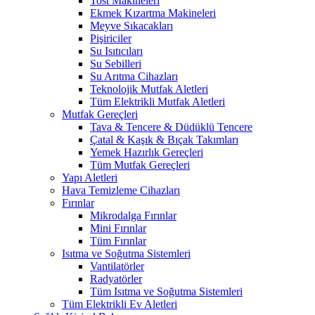
Tost Makineleri
Ekmek Kızartma Makineleri
Meyve Sıkacakları
Pişiriciler
Su Isıtıcıları
Su Sebilleri
Su Arıtma Cihazları
Teknolojik Mutfak Aletleri
Tüm Elektrikli Mutfak Aletleri
Mutfak Gereçleri
Tava & Tencere & Düdüklü Tencere
Çatal & Kaşık & Bıçak Takımları
Yemek Hazırlık Gereçleri
Tüm Mutfak Gereçleri
Yapı Aletleri
Hava Temizleme Cihazları
Fırınlar
Mikrodalga Fırınlar
Mini Fırınlar
Tüm Fırınlar
Isıtma ve Soğutma Sistemleri
Vantilatörler
Radyatörler
Tüm Isıtma ve Soğutma Sistemleri
Tüm Elektrikli Ev Aletleri