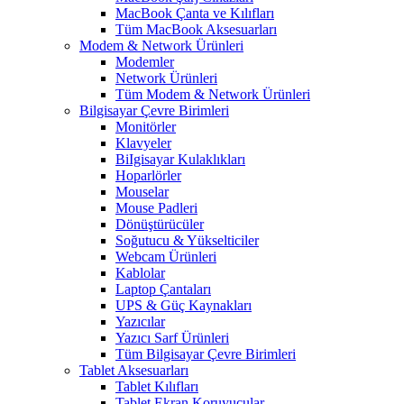
MacBook Çanta ve Kılıfları
Tüm MacBook Aksesuarları
Modem & Network Ürünleri
Modemler
Network Ürünleri
Tüm Modem & Network Ürünleri
Bilgisayar Çevre Birimleri
Monitörler
Klavyeler
BiIgisayar Kulaklıkları
Hoparlörler
Mouselar
Mouse Padleri
Dönüştürücüler
Soğutucu & Yükselticiler
Webcam Ürünleri
Kablolar
Laptop Çantaları
UPS & Güç Kaynakları
Yazıcılar
Yazıcı Sarf Ürünleri
Tüm Bilgisayar Çevre Birimleri
Tablet Aksesuarları
Tablet Kılıfları
Tablet Ekran Koruyucular