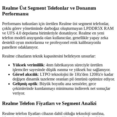
Realme Üst Segment Telefonlar ve Donanım
Performansı
Performans tutkunları için üretilen Realme üst segment telefonlar,
çoklu görev yönetiminde darboğaz oluşturmayan LPDDR5X RAM
ve UFS 4.0 depolama birimleriyle donatılıyor. Realme en yeni
telefon modeli arayışında olan kullanıcılar, genellikle yapay zeka
destekli oyun motorlarına ve profesyonel renk kalibrasyonlu
panellere odaklanıyor.
Realme cihazların teknik kapasitesini belirleyen unsurlar:
Yüksek verimlilik
: 4nm fabrikasyon süreciyle üretilen
işlemciler sayesinde düşük ısınma ve yüksek hız sağlanıyor.
Görsel akıcılık
: LTPO teknolojisi ile 1Hz'den 120Hz'e kadar
değişen dinamik tazeleme oranları pil ömrünü optimize ediyor.
Gelişmiş optik
: Büyük boyutlu ana sensörler, gece
çekimlerinde kumlanmayı minimuma indirerek net sonuçlar
veriyor.
Realme Telefon Fiyatları ve Segment Analizi
Realme telefon fiyatları cihazın dahil olduğu teknoloji sınıfına,