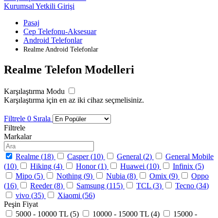
Kurumsal Yetkili Girişi
Pasaj
Cep Telefonu-Aksesuar
Android Telefonlar
Realme Android Telefonlar
Realme Telefon Modelleri
Karşılaştırma Modu
Karşılaştırma için en az iki cihaz seçmelisiniz.
Filtrele
0
Sırala
Filtrele
Markalar
Realme (
18
)
Casper (
10
)
General (
2
)
General Mobile
(
10
)
Hiking (
4
)
Honor (
1
)
Huawei (
10
)
Infinix (
5
)
Mipo (
5
)
Nothing (
9
)
Nubia (
8
)
Omix (
9
)
Oppo
(
16
)
Reeder (
8
)
Samsung (
115
)
TCL (
3
)
Tecno (
34
)
vivo (
35
)
Xiaomi (
56
)
Peşin Fiyat
5000 - 10000 TL (
5
)
10000 - 15000 TL (
4
)
15000 -