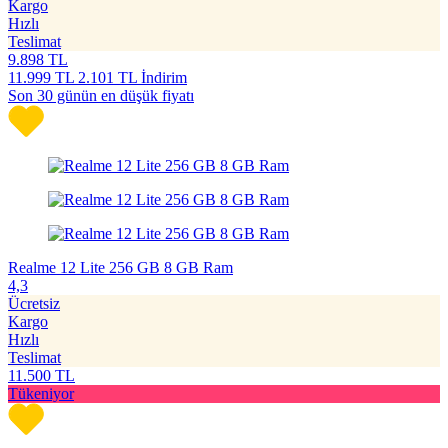
Kargo
Hızlı
Teslimat
9.898
TL
11.999
TL
2.101 TL İndirim
Son 30 günün en düşük fiyatı
Realme 12 Lite 256 GB 8 GB Ram
4,3
Ücretsiz
Kargo
Hızlı
Teslimat
11.500
TL
Tükeniyor