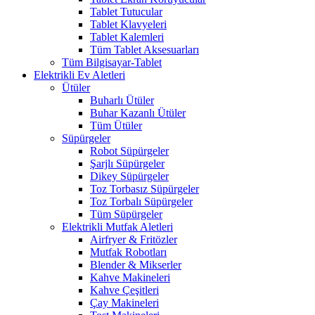
Tablet Tutucular
Tablet Klavyeleri
Tablet Kalemleri
Tüm Tablet Aksesuarları
Tüm Bilgisayar-Tablet
Elektrikli Ev Aletleri
Ütüler
Buharlı Ütüler
Buhar Kazanlı Ütüler
Tüm Ütüler
Süpürgeler
Robot Süpürgeler
Şarjlı Süpürgeler
Dikey Süpürgeler
Toz Torbasız Süpürgeler
Toz Torbalı Süpürgeler
Tüm Süpürgeler
Elektrikli Mutfak Aletleri
Airfryer & Fritözler
Mutfak Robotları
Blender & Mikserler
Kahve Makineleri
Kahve Çeşitleri
Çay Makineleri