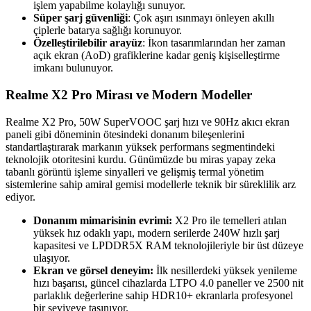
işlem yapabilme kolaylığı sunuyor.
Süper şarj güvenliği
: Çok aşırı ısınmayı önleyen akıllı
çiplerle batarya sağlığı korunuyor.
Özelleştirilebilir arayüz
: İkon tasarımlarından her zaman
açık ekran (AoD) grafiklerine kadar geniş kişiselleştirme
imkanı bulunuyor.
Realme X2 Pro Mirası ve Modern Modeller
Realme X2 Pro, 50W SuperVOOC şarj hızı ve 90Hz akıcı ekran
paneli gibi döneminin ötesindeki donanım bileşenlerini
standartlaştırarak markanın yüksek performans segmentindeki
teknolojik otoritesini kurdu. Günümüzde bu miras yapay zeka
tabanlı görüntü işleme sinyalleri ve gelişmiş termal yönetim
sistemlerine sahip amiral gemisi modellerle teknik bir süreklilik arz
ediyor.
Donanım mimarisinin evrimi:
X2 Pro ile temelleri atılan
yüksek hız odaklı yapı, modern serilerde 240W hızlı şarj
kapasitesi ve LPDDR5X RAM teknolojileriyle bir üst düzeye
ulaşıyor.
Ekran ve görsel deneyim:
İlk nesillerdeki yüksek yenileme
hızı başarısı, güncel cihazlarda LTPO 4.0 paneller ve 2500 nit
parlaklık değerlerine sahip HDR10+ ekranlarla profesyonel
bir seviyeye taşınıyor.