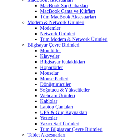
MacBook Şarj Cihazları
MacBook Çanta ve Kılıfları
Tüm MacBook Aksesuarları
Modem & Network Ürünleri
Modemler
Network Ürünleri
Tüm Modem & Network Ürünleri
Bilgisayar Çevre Birimleri
Monitörler
Klavyeler
BiIgisayar Kulaklıkları
Hoparlörler
Mouselar
Mouse Padleri
Dönüştürücüler
Soğutucu & Yükselticiler
Webcam Ürünleri
Kablolar
Laptop Çantaları
UPS & Güç Kaynakları
Yazıcılar
Yazıcı Sarf Ürünleri
Tüm Bilgisayar Çevre Birimleri
Tablet Aksesuarları