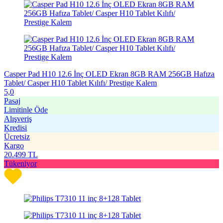
Casper Pad H10 12.6 İnç OLED Ekran 8GB RAM 256GB Hafıza
Tablet/ Casper H10 Tablet Kılıfı/ Prestige Kalem
5,0
Pasaj
Limitinle Öde
Alışveriş
Kredisi
Ücretsiz
Kargo
20.499
TL
Tükeniyor