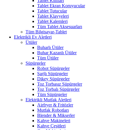
Tablet Kılıfları
Tablet Ekran Koruyucular
Tablet Tutucular
Tablet Klavyeleri
Tablet Kalemleri
Tüm Tablet Aksesuarları
Tüm Bilgisayar-Tablet
Elektrikli Ev Aletleri
Ütüler
Buharlı Ütüler
Buhar Kazanlı Ütüler
Tüm Ütüler
Süpürgeler
Robot Süpürgeler
Şarjlı Süpürgeler
Dikey Süpürgeler
Toz Torbasız Süpürgeler
Toz Torbalı Süpürgeler
Tüm Süpürgeler
Elektrikli Mutfak Aletleri
Airfryer & Fritözler
Mutfak Robotları
Blender & Mikserler
Kahve Makineleri
Kahve Çeşitleri