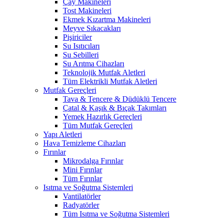
Çay Makineleri
Tost Makineleri
Ekmek Kızartma Makineleri
Meyve Sıkacakları
Pişiriciler
Su Isıtıcıları
Su Sebilleri
Su Arıtma Cihazları
Teknolojik Mutfak Aletleri
Tüm Elektrikli Mutfak Aletleri
Mutfak Gereçleri
Tava & Tencere & Düdüklü Tencere
Çatal & Kaşık & Bıçak Takımları
Yemek Hazırlık Gereçleri
Tüm Mutfak Gereçleri
Yapı Aletleri
Hava Temizleme Cihazları
Fırınlar
Mikrodalga Fırınlar
Mini Fırınlar
Tüm Fırınlar
Isıtma ve Soğutma Sistemleri
Vantilatörler
Radyatörler
Tüm Isıtma ve Soğutma Sistemleri