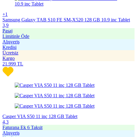
+1
Samsung Galaxy TAB S10 FE SM-X520 128 GB 10.9 inç Tablet
3,9
Pasaj
Limitinle Öde
Alışveriş
Kredisi
Ücretsiz
Kargo
21.999
TL
Casper VIA S50 11 inç 128 GB Tablet
4,3
Faturana Ek 6 Taksit
Alışveriş