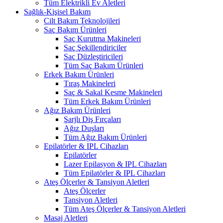
Tüm Elektrikli Ev Aletleri
Sağlık-Kişisel Bakım
Cilt Bakım Teknolojileri
Saç Bakım Ürünleri
Saç Kurutma Makineleri
Saç Şekillendiriciler
Saç Düzleştiricileri
Tüm Saç Bakım Ürünleri
Erkek Bakım Ürünleri
Tıraş Makineleri
Saç & Sakal Kesme Makineleri
Tüm Erkek Bakım Ürünleri
Ağız Bakım Ürünleri
Şarjlı Diş Fırçaları
Ağız Duşları
Tüm Ağız Bakım Ürünleri
Epilatörler & IPL Cihazları
Epilatörler
Lazer Epilasyon & IPL Cihazları
Tüm Epilatörler & IPL Cihazları
Ateş Ölçerler & Tansiyon Aletleri
Ateş Ölçerler
Tansiyon Aletleri
Tüm Ateş Ölçerler & Tansiyon Aletleri
Masaj Aletleri