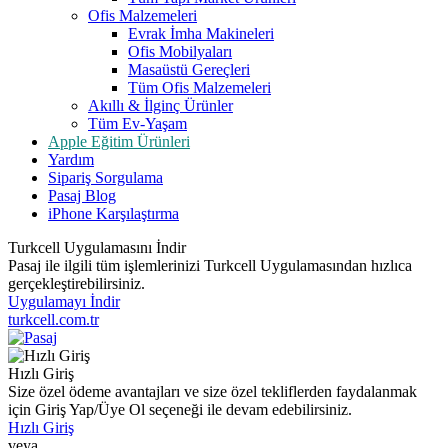
Ofis Malzemeleri
Evrak İmha Makineleri
Ofis Mobilyaları
Masaüstü Gereçleri
Tüm Ofis Malzemeleri
Akıllı & İlginç Ürünler
Tüm Ev-Yaşam
Apple Eğitim Ürünleri
Yardım
Sipariş Sorgulama
Pasaj Blog
iPhone Karşılaştırma
Turkcell Uygulamasını İndir
Pasaj ile ilgili tüm işlemlerinizi Turkcell Uygulamasından hızlıca
gerçekleştirebilirsiniz.
Uygulamayı İndir
turkcell.com.tr
Hızlı Giriş
Size özel ödeme avantajları ve size özel tekliflerden faydalanmak
için Giriş Yap/Üye Ol seçeneği ile devam edebilirsiniz.
Hızlı Giriş
veya