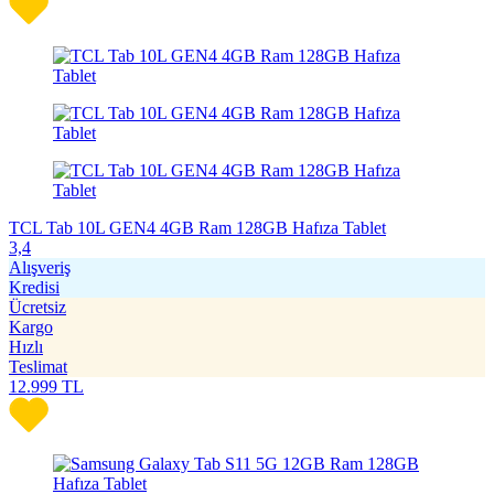
TCL Tab 10L GEN4 4GB Ram 128GB Hafıza Tablet
3,4
Alışveriş
Kredisi
Ücretsiz
Kargo
Hızlı
Teslimat
12.999
TL