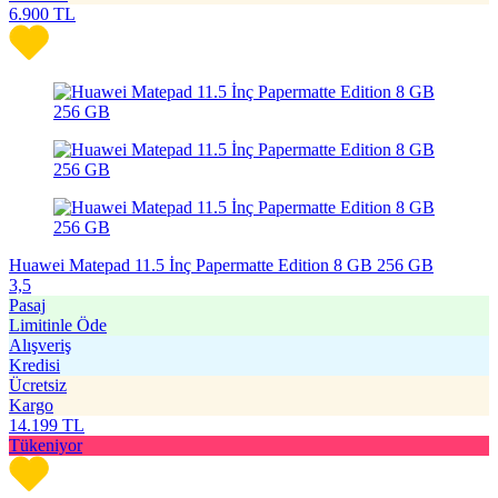
6.900
TL
Huawei Matepad 11.5 İnç Papermatte Edition 8 GB 256 GB
3,5
Pasaj
Limitinle Öde
Alışveriş
Kredisi
Ücretsiz
Kargo
14.199
TL
Tükeniyor