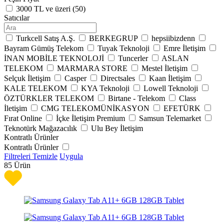
3000 TL ve üzeri (
50
)
Satıcılar
Turkcell Satış A.Ş.
BERKEGRUP
hepsiibizdenn
Bayram Gümüş Telekom
Tuyak Teknoloji
Emre İletişim
İNAN MOBİLE TEKNOLOJİ
Tuncerler
ASLAN
TELEKOM
MARMARA STORE
Mestel İletişim
Selçuk İletişim
Casper
Directsales
Kaan İletişim
KALE TELEKOM
KYA Teknoloji
Lowell Teknoloji
ÖZTÜRKLER TELEKOM
Birtane - Telekom
Class
İletişim
CMG TELEKOMÜNİKASYON
EFETÜRK
Fırat Online
İçke İletişim Premium
Samsun Telemarket
Teknotürk Mağazacılık
Ulu Bey İletişim
Kontratlı Ürünler
Kontratlı Ürünler
Filtreleri Temizle
Uygula
85
Ürün