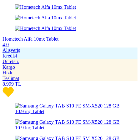
Hometech Alfa 10mx Tablet
4,0
Alışveriş
Kredisi
Ücretsiz
Kargo
Hızlı
Teslimat
8.999
TL