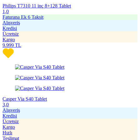
Philips T7310 11 inç 8+128 Tablet
1,0
Faturana Ek 6 Taksit
Alışveriş
Kredisi
Ücretsiz
Kargo
9.999
TL
Casper Via S40 Tablet
3,0
Alışveriş
Kredisi
Ücretsiz
Kargo
Hızlı
Teslimat