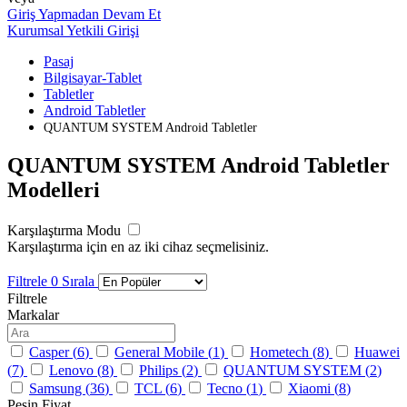
Giriş Yapmadan Devam Et
Kurumsal Yetkili Girişi
Pasaj
Bilgisayar-Tablet
Tabletler
Android Tabletler
QUANTUM SYSTEM Android Tabletler
QUANTUM SYSTEM Android Tabletler
Modelleri
Karşılaştırma Modu
Karşılaştırma için en az iki cihaz seçmelisiniz.
Filtrele
0
Sırala
Filtrele
Markalar
Casper (
6
)
General Mobile (
1
)
Hometech (
8
)
Huawei
(
7
)
Lenovo (
8
)
Philips (
2
)
QUANTUM SYSTEM (
2
)
Samsung (
36
)
TCL (
6
)
Tecno (
1
)
Xiaomi (
8
)
Peşin Fiyat