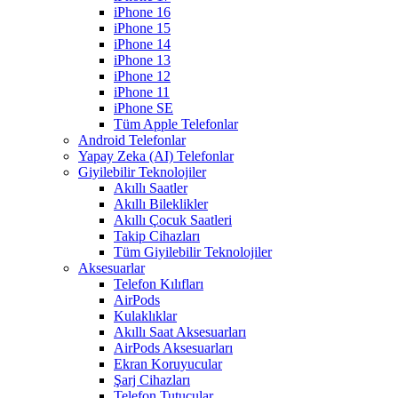
iPhone 16
iPhone 15
iPhone 14
iPhone 13
iPhone 12
iPhone 11
iPhone SE
Tüm Apple Telefonlar
Android Telefonlar
Yapay Zeka (AI) Telefonlar
Giyilebilir Teknolojiler
Akıllı Saatler
Akıllı Bileklikler
Akıllı Çocuk Saatleri
Takip Cihazları
Tüm Giyilebilir Teknolojiler
Aksesuarlar
Telefon Kılıfları
AirPods
Kulaklıklar
Akıllı Saat Aksesuarları
AirPods Aksesuarları
Ekran Koruyucular
Şarj Cihazları
Telefon Tutucular