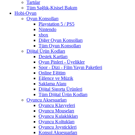
Tartılar
Tüm Sağlık-Kişisel Bakım
Hobi-Oyun
Oyun Konsolları
Playstation 5 / PS5
Nintendo
xbox
Diğer Oyun Konsolları
Tüm Oyun Konsolları
Dijital Ürün Kodları
Destek Kartları
Oyun Pinleri - Üyelikler
Spor - Dizi - Film Yayın Paketleri
Online Eğitim
Eğlence ve Müzik
Saklama Alanı
Dijital Sigorta Ürünleri
Tüm Dijital Ürün Kodları
Oyuncu Aksesuarları
Oyuncu Klavyeleri
Oyuncu Mouseları
Oyuncu Kulaklıkları
Oyuncu Koltukları
Oyuncu Joystickleri
Konsol Aksesuarları