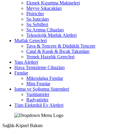
Ekmek Kızartma Makineleri
Meyve Sıkacakları
Pişiriciler
Su Isıtıcıları
Su Sebilleri
Su Arıtma Cihazları
Teknolojik Mutfak Aletleri
Mutfak Gereçleri
Tava & Tencere & Düdüklü Tencere
Çatal & Kaşık & Bıçak Takımları
Yemek Hazırlık Gereçleri
Yapı Aletleri
Hava Temizleme Cihazları
Fırınlar
Mikrodalga Fırınlar
Mini Fırınlar
Isıtma ve Soğutma Sistemleri
Vantilatörler
Radyatörler
Tüm Elektrikli Ev Aletleri
Sağlık-Kişisel Bakım