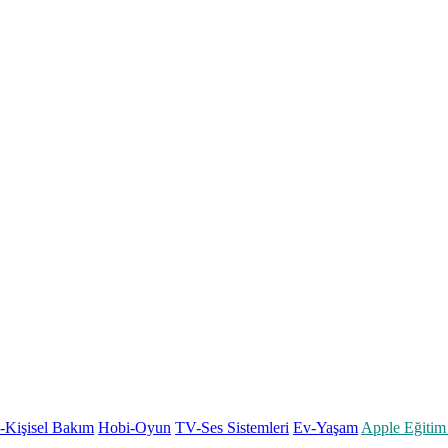
k-Kişisel Bakım
Hobi-Oyun
TV-Ses Sistemleri
Ev-Yaşam
Apple Eğitim