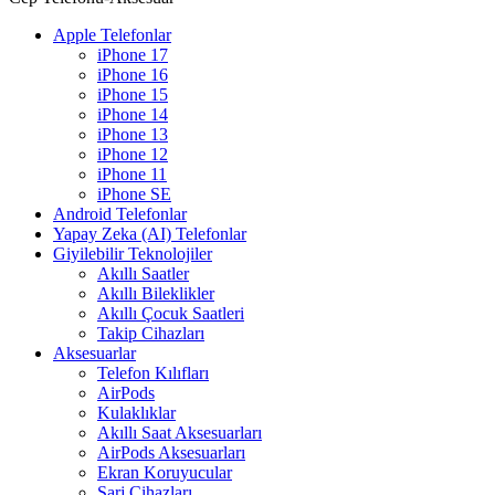
Apple Telefonlar
iPhone 17
iPhone 16
iPhone 15
iPhone 14
iPhone 13
iPhone 12
iPhone 11
iPhone SE
Android Telefonlar
Yapay Zeka (AI) Telefonlar
Giyilebilir Teknolojiler
Akıllı Saatler
Akıllı Bileklikler
Akıllı Çocuk Saatleri
Takip Cihazları
Aksesuarlar
Telefon Kılıfları
AirPods
Kulaklıklar
Akıllı Saat Aksesuarları
AirPods Aksesuarları
Ekran Koruyucular
Şarj Cihazları