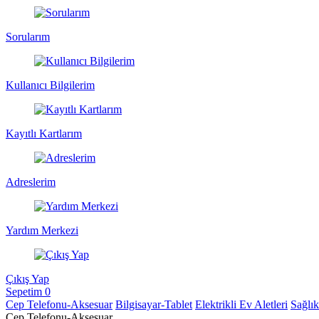
Sorularım
Kullanıcı Bilgilerim
Kayıtlı Kartlarım
Adreslerim
Yardım Merkezi
Çıkış Yap
Sepetim
0
Cep Telefonu-Aksesuar
Bilgisayar-Tablet
Elektrikli Ev Aletleri
Sağlı
Cep Telefonu-Aksesuar