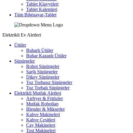
Tablet Klavyeleri
Tablet Kalemleri
Tüm Bilgisayar-Tablet
Elektrikli Ev Aletleri
Ütüler
Buharlı Ütüler
Buhar Kazanlı Ütüler
Süpürgeler
Robot Süpürgeler
Şarjlı Süpürgeler
Dikey Süpürgeler
Toz Torbasız Süpürgeler
Toz Torbalı Süpürgeler
Elektrikli Mutfak Aletleri
Airfryer & Fritözler
Mutfak Robotları
Blender & Mikserler
Kahve Makineleri
Kahve Çeşitleri
Çay Makineleri
Tost Makineleri