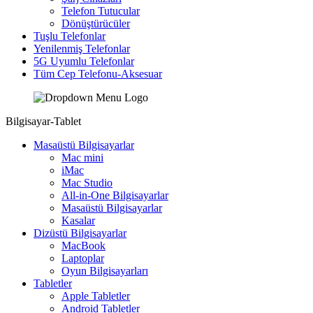
Telefon Tutucular
Dönüştürücüler
Tuşlu Telefonlar
Yenilenmiş Telefonlar
5G Uyumlu Telefonlar
Tüm Cep Telefonu-Aksesuar
Bilgisayar-Tablet
Masaüstü Bilgisayarlar
Mac mini
iMac
Mac Studio
All-in-One Bilgisayarlar
Masaüstü Bilgisayarlar
Kasalar
Dizüstü Bilgisayarlar
MacBook
Laptoplar
Oyun Bilgisayarları
Tabletler
Apple Tabletler
Android Tabletler