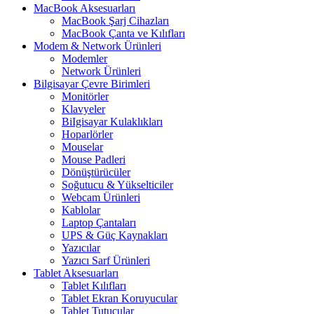
MacBook Aksesuarları
MacBook Şarj Cihazları
MacBook Çanta ve Kılıfları
Modem & Network Ürünleri
Modemler
Network Ürünleri
Bilgisayar Çevre Birimleri
Monitörler
Klavyeler
BiIgisayar Kulaklıkları
Hoparlörler
Mouselar
Mouse Padleri
Dönüştürücüler
Soğutucu & Yükselticiler
Webcam Ürünleri
Kablolar
Laptop Çantaları
UPS & Güç Kaynakları
Yazıcılar
Yazıcı Sarf Ürünleri
Tablet Aksesuarları
Tablet Kılıfları
Tablet Ekran Koruyucular
Tablet Tutucular