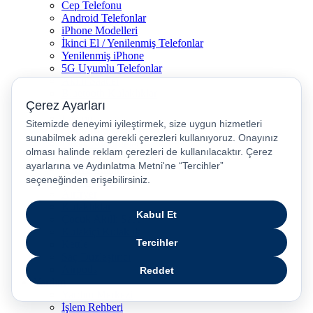
Cep Telefonu
Android Telefonlar
iPhone Modelleri
İkinci El / Yenilenmiş Telefonlar
Yenilenmiş iPhone
5G Uyumlu Telefonlar
Akıllı Saatler
Bluetooth Kulaklıklar
Tabletler
Laptop
Oyun Bilgisayarları
Dikey Süpürgeler
Robot Süpürgeler
Kahve Makineleri
Televizyon
Airfryer
Kulaklıklar
Çocuk Akıllı Saat
Kulakiçi Kulaklık
Kettle
Saç Düzleştirici
Airpods
Yardım
Yardım Merkezi
İşlem Rehberi