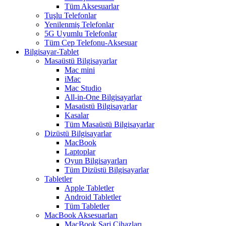
Tüm Aksesuarlar
Tuşlu Telefonlar
Yenilenmiş Telefonlar
5G Uyumlu Telefonlar
Tüm Cep Telefonu-Aksesuar
Bilgisayar-Tablet
Masaüstü Bilgisayarlar
Mac mini
iMac
Mac Studio
All-in-One Bilgisayarlar
Masaüstü Bilgisayarlar
Kasalar
Tüm Masaüstü Bilgisayarlar
Dizüstü Bilgisayarlar
MacBook
Laptoplar
Oyun Bilgisayarları
Tüm Dizüstü Bilgisayarlar
Tabletler
Apple Tabletler
Android Tabletler
Tüm Tabletler
MacBook Aksesuarları
MacBook Şarj Cihazları