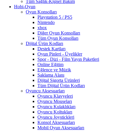
Tüm Sağlık-Kişisel Bakım
Hobi-Oyun
Oyun Konsolları
Playstation 5 / PS5
Nintendo
xbox
Diğer Oyun Konsolları
Tüm Oyun Konsolları
Dijital Ürün Kodları
Destek Kartları
Oyun Pinleri - Üyelikler
Spor - Dizi - Film Yayın Paketleri
Online Eğitim
Eğlence ve Müzik
Saklama Alanı
Dijital Sigorta Ürünleri
Tüm Dijital Ürün Kodları
Oyuncu Aksesuarları
Oyuncu Klavyeleri
Oyuncu Mouseları
Oyuncu Kulaklıkları
Oyuncu Koltukları
Oyuncu Joystickleri
Konsol Aksesuarları
Mobil Oyun Aksesuarları