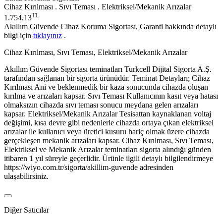
Cihaz Kırılması . Sıvı Teması . Elektriksel/Mekanik Arızalar
TL
1.754,13
Akıllım Güvende Cihaz Koruma Sigortası, Garanti hakkında detaylı
bilgi için
tıklayınız
.
Cihaz Kırılması, Sıvı Teması, Elektriksel/Mekanik Arızalar
Akıllım Güvende Sigortası teminatları Turkcell Dijital Sigorta A.Ş.
tarafından sağlanan bir sigorta ürünüdür. Teminat Detayları; Cihaz
Kırılması Ani ve beklenmedik bir kaza sonucunda cihazda oluşan
kırılma ve arızaları kapsar. Sıvı Teması Kullanıcının kasıt veya hatası
olmaksızın cihazda sıvı teması sonucu meydana gelen arızaları
kapsar. Elektriksel/Mekanik Arızalar Tesisattan kaynaklanan voltaj
değişimi, kısa devre gibi nedenlerle cihazda ortaya çıkan elektriksel
arızalar ile kullanıcı veya üretici kusuru hariç olmak üzere cihazda
gerçekleşen mekanik arızaları kapsar. Cihaz Kırılması, Sıvı Teması,
Elektriksel ve Mekanik Arızalar teminatları sigorta alındığı günden
itibaren 1 yıl süreyle geçerlidir. Ürünle ilgili detaylı bilgilendirmeye
https://wiyo.com.tr/sigorta/akillim-guvende adresinden
ulaşabilirsiniz.
Diğer Satıcılar