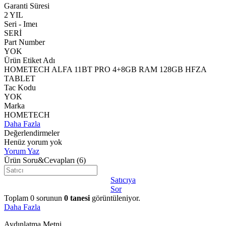
Garanti Süresi
2 YIL
Seri - Imeı
SERİ
Part Number
YOK
Ürün Etiket Adı
HOMETECH ALFA 11BT PRO 4+8GB RAM 128GB HFZA
TABLET
Tac Kodu
YOK
Marka
HOMETECH
Daha Fazla
Değerlendirmeler
Henüz yorum yok
Yorum Yaz
Ürün Soru&Cevapları
(6)
Satıcıya
Sor
Toplam
0
sorunun
0
tanesi
görüntüleniyor.
Daha Fazla
Aydınlatma Metni