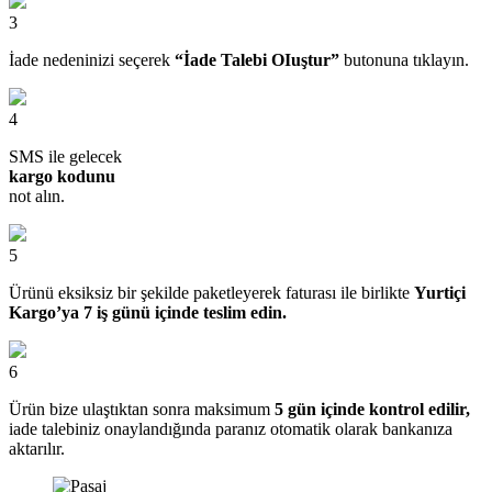
3
İade nedeninizi seçerek
“İade Talebi OIuştur”
butonuna tıklayın.
4
SMS ile gelecek
kargo kodunu
not alın.
5
Ürünü eksiksiz bir şekilde paketleyerek faturası ile birlikte
Yurtiçi
Kargo’ya 7 iş günü içinde teslim edin.
6
Ürün bize ulaştıktan sonra maksimum
5 gün içinde kontrol edilir,
iade talebiniz onaylandığında paranız otomatik olarak bankanıza
aktarılır.