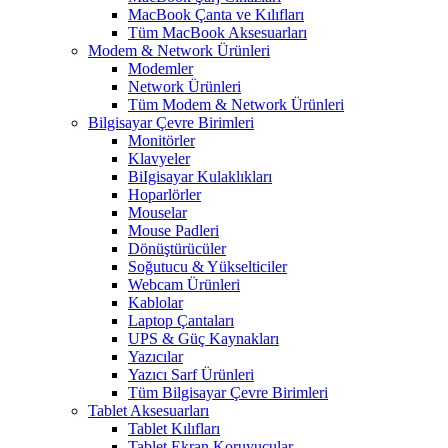
MacBook Çanta ve Kılıfları
Tüm MacBook Aksesuarları
Modem & Network Ürünleri
Modemler
Network Ürünleri
Tüm Modem & Network Ürünleri
Bilgisayar Çevre Birimleri
Monitörler
Klavyeler
BiIgisayar Kulaklıkları
Hoparlörler
Mouselar
Mouse Padleri
Dönüştürücüler
Soğutucu & Yükselticiler
Webcam Ürünleri
Kablolar
Laptop Çantaları
UPS & Güç Kaynakları
Yazıcılar
Yazıcı Sarf Ürünleri
Tüm Bilgisayar Çevre Birimleri
Tablet Aksesuarları
Tablet Kılıfları
Tablet Ekran Koruyucular