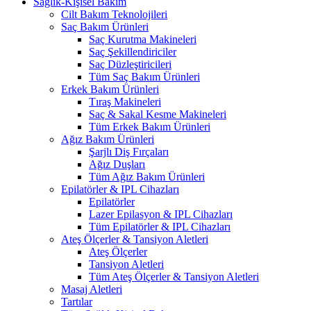
Sağlık-Kişisel Bakım
Cilt Bakım Teknolojileri
Saç Bakım Ürünleri
Saç Kurutma Makineleri
Saç Şekillendiriciler
Saç Düzleştiricileri
Tüm Saç Bakım Ürünleri
Erkek Bakım Ürünleri
Tıraş Makineleri
Saç & Sakal Kesme Makineleri
Tüm Erkek Bakım Ürünleri
Ağız Bakım Ürünleri
Şarjlı Diş Fırçaları
Ağız Duşları
Tüm Ağız Bakım Ürünleri
Epilatörler & IPL Cihazları
Epilatörler
Lazer Epilasyon & IPL Cihazları
Tüm Epilatörler & IPL Cihazları
Ateş Ölçerler & Tansiyon Aletleri
Ateş Ölçerler
Tansiyon Aletleri
Tüm Ateş Ölçerler & Tansiyon Aletleri
Masaj Aletleri
Tartılar