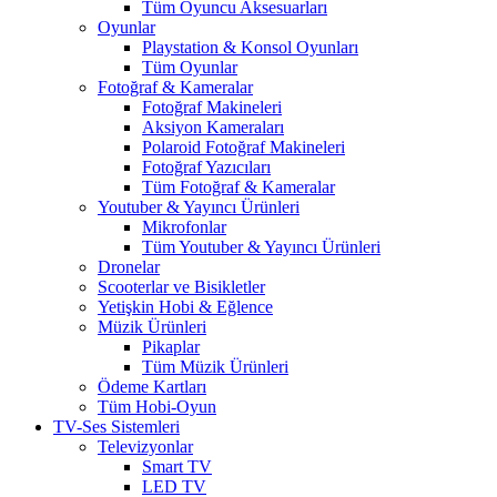
Tüm Oyuncu Aksesuarları
Oyunlar
Playstation & Konsol Oyunları
Tüm Oyunlar
Fotoğraf & Kameralar
Fotoğraf Makineleri
Aksiyon Kameraları
Polaroid Fotoğraf Makineleri
Fotoğraf Yazıcıları
Tüm Fotoğraf & Kameralar
Youtuber & Yayıncı Ürünleri
Mikrofonlar
Tüm Youtuber & Yayıncı Ürünleri
Dronelar
Scooterlar ve Bisikletler
Yetişkin Hobi & Eğlence
Müzik Ürünleri
Pikaplar
Tüm Müzik Ürünleri
Ödeme Kartları
Tüm Hobi-Oyun
TV-Ses Sistemleri
Televizyonlar
Smart TV
LED TV