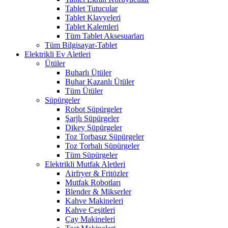
Tablet Tutucular
Tablet Klavyeleri
Tablet Kalemleri
Tüm Tablet Aksesuarları
Tüm Bilgisayar-Tablet
Elektrikli Ev Aletleri
Ütüler
Buharlı Ütüler
Buhar Kazanlı Ütüler
Tüm Ütüler
Süpürgeler
Robot Süpürgeler
Şarjlı Süpürgeler
Dikey Süpürgeler
Toz Torbasız Süpürgeler
Toz Torbalı Süpürgeler
Tüm Süpürgeler
Elektrikli Mutfak Aletleri
Airfryer & Fritözler
Mutfak Robotları
Blender & Mikserler
Kahve Makineleri
Kahve Çeşitleri
Çay Makineleri