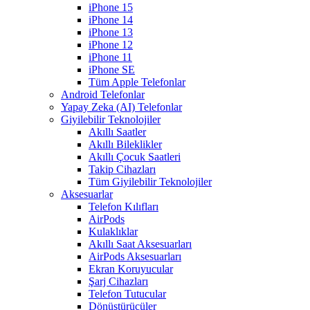
iPhone 15
iPhone 14
iPhone 13
iPhone 12
iPhone 11
iPhone SE
Tüm Apple Telefonlar
Android Telefonlar
Yapay Zeka (AI) Telefonlar
Giyilebilir Teknolojiler
Akıllı Saatler
Akıllı Bileklikler
Akıllı Çocuk Saatleri
Takip Cihazları
Tüm Giyilebilir Teknolojiler
Aksesuarlar
Telefon Kılıfları
AirPods
Kulaklıklar
Akıllı Saat Aksesuarları
AirPods Aksesuarları
Ekran Koruyucular
Şarj Cihazları
Telefon Tutucular
Dönüştürücüler