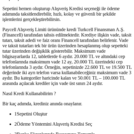
Sepetini hemen oluşturup Alışveriş Kredisi seçeneği ile ödeme
adımında taksitlendirebilir, hızlı, kolay ve güvenli bir şekilde
işlemlerini gerçekleştirebilirsin.
Paycell Alışveriş Limiti ürününde kredi Turkcell Finansman A.Ş.
(Financell) tarafından tahsis edilmektedir. Krediye ilişkin vade, taksit
tutarı, taksit adedi ve faiz oranı Financell tarafından belirlenir. Vade
ve taksit tutarları tek bir ürün üzerinden hesaplanmış olup sepetteki
tutar üzerinden değişiklik gösterebilir. Maksimum vade
bilgisayarlarda 12, tabletlerde 6 aydır. 20.000 TL ve altındaki cep
telefonlarında maksimum vade 12 ay, 20.000 TL üzerindeki cep
telefonlarında 3 aydır. Örneğin, sepetinizde 22.600 TL ve 19.500 TL
değerinde iki ayrı telefon varsa kullanabileceğiniz maksimum vade 3
aydır. Bu kategoriler haricinde kalan ve 50.001 TL – 100.000 TL
arasında açılacak krediler için vade üst sınırı 24 aydır.
Nasıl Kredi Kullanabilirim ?
Bir kaç adımda, krediniz anında onaylanır.
1
Sepetini Oluştur
2
Ödeme Yöntemini Alışveriş Kredisi Seç