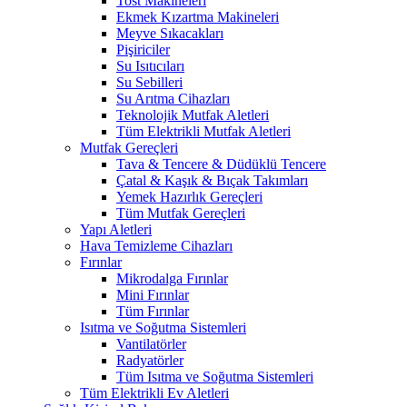
Tost Makineleri
Ekmek Kızartma Makineleri
Meyve Sıkacakları
Pişiriciler
Su Isıtıcıları
Su Sebilleri
Su Arıtma Cihazları
Teknolojik Mutfak Aletleri
Tüm Elektrikli Mutfak Aletleri
Mutfak Gereçleri
Tava & Tencere & Düdüklü Tencere
Çatal & Kaşık & Bıçak Takımları
Yemek Hazırlık Gereçleri
Tüm Mutfak Gereçleri
Yapı Aletleri
Hava Temizleme Cihazları
Fırınlar
Mikrodalga Fırınlar
Mini Fırınlar
Tüm Fırınlar
Isıtma ve Soğutma Sistemleri
Vantilatörler
Radyatörler
Tüm Isıtma ve Soğutma Sistemleri
Tüm Elektrikli Ev Aletleri