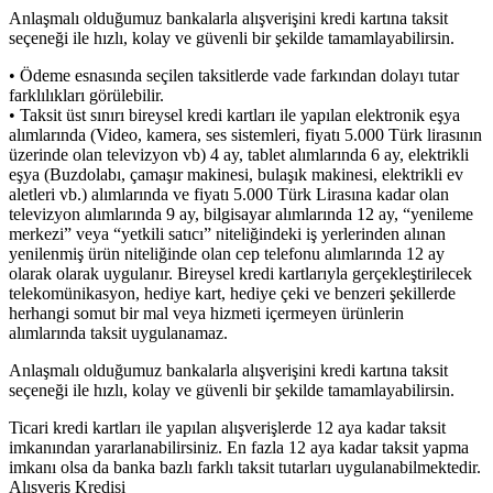
Anlaşmalı olduğumuz bankalarla alışverişini kredi kartına taksit
seçeneği ile hızlı, kolay ve güvenli bir şekilde tamamlayabilirsin.
• Ödeme esnasında seçilen taksitlerde vade farkından dolayı tutar
farklılıkları görülebilir.
• Taksit üst sınırı bireysel kredi kartları ile yapılan elektronik eşya
alımlarında (Video, kamera, ses sistemleri, fiyatı 5.000 Türk lirasının
üzerinde olan televizyon vb) 4 ay, tablet alımlarında 6 ay, elektrikli
eşya (Buzdolabı, çamaşır makinesi, bulaşık makinesi, elektrikli ev
aletleri vb.) alımlarında ve fiyatı 5.000 Türk Lirasına kadar olan
televizyon alımlarında 9 ay, bilgisayar alımlarında 12 ay, “yenileme
merkezi” veya “yetkili satıcı” niteliğindeki iş yerlerinden alınan
yenilenmiş ürün niteliğinde olan cep telefonu alımlarında 12 ay
olarak olarak uygulanır. Bireysel kredi kartlarıyla gerçekleştirilecek
telekomünikasyon, hediye kart, hediye çeki ve benzeri şekillerde
herhangi somut bir mal veya hizmeti içermeyen ürünlerin
alımlarında taksit uygulanamaz.
Anlaşmalı olduğumuz bankalarla alışverişini kredi kartına taksit
seçeneği ile hızlı, kolay ve güvenli bir şekilde tamamlayabilirsin.
Ticari kredi kartları ile yapılan alışverişlerde 12 aya kadar taksit
imkanından yararlanabilirsiniz. En fazla 12 aya kadar taksit yapma
imkanı olsa da banka bazlı farklı taksit tutarları uygulanabilmektedir.
Alışveriş Kredisi