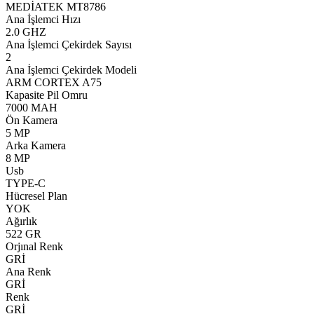
MEDİATEK MT8786
Ana İşlemci Hızı
2.0 GHZ
Ana İşlemci Çekirdek Sayısı
2
Ana İşlemci Çekirdek Modeli
ARM CORTEX A75
Kapasite Pil Omru
7000 MAH
Ön Kamera
5 MP
Arka Kamera
8 MP
Usb
TYPE-C
Hücresel Plan
YOK
Ağırlık
522 GR
Orjınal Renk
GRİ
Ana Renk
GRİ
Renk
GRİ