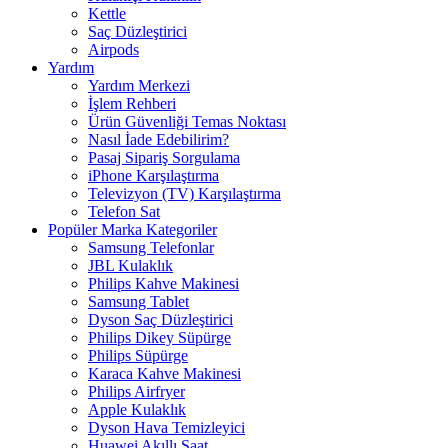
Kettle
Saç Düzleştirici
Airpods
Yardım
Yardım Merkezi
İşlem Rehberi
Ürün Güvenliği Temas Noktası
Nasıl İade Edebilirim?
Pasaj Sipariş Sorgulama
iPhone Karşılaştırma
Televizyon (TV) Karşılaştırma
Telefon Sat
Popüler Marka Kategoriler
Samsung Telefonlar
JBL Kulaklık
Philips Kahve Makinesi
Samsung Tablet
Dyson Saç Düzleştirici
Philips Dikey Süpürge
Philips Süpürge
Karaca Kahve Makinesi
Philips Airfryer
Apple Kulaklık
Dyson Hava Temizleyici
Huawei Akıllı Saat