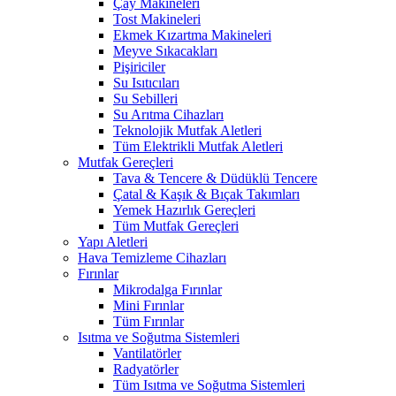
Çay Makineleri
Tost Makineleri
Ekmek Kızartma Makineleri
Meyve Sıkacakları
Pişiriciler
Su Isıtıcıları
Su Sebilleri
Su Arıtma Cihazları
Teknolojik Mutfak Aletleri
Tüm Elektrikli Mutfak Aletleri
Mutfak Gereçleri
Tava & Tencere & Düdüklü Tencere
Çatal & Kaşık & Bıçak Takımları
Yemek Hazırlık Gereçleri
Tüm Mutfak Gereçleri
Yapı Aletleri
Hava Temizleme Cihazları
Fırınlar
Mikrodalga Fırınlar
Mini Fırınlar
Tüm Fırınlar
Isıtma ve Soğutma Sistemleri
Vantilatörler
Radyatörler
Tüm Isıtma ve Soğutma Sistemleri