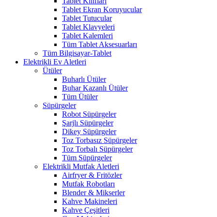
Tablet Kılıfları
Tablet Ekran Koruyucular
Tablet Tutucular
Tablet Klavyeleri
Tablet Kalemleri
Tüm Tablet Aksesuarları
Tüm Bilgisayar-Tablet
Elektrikli Ev Aletleri
Ütüler
Buharlı Ütüler
Buhar Kazanlı Ütüler
Tüm Ütüler
Süpürgeler
Robot Süpürgeler
Şarjlı Süpürgeler
Dikey Süpürgeler
Toz Torbasız Süpürgeler
Toz Torbalı Süpürgeler
Tüm Süpürgeler
Elektrikli Mutfak Aletleri
Airfryer & Fritözler
Mutfak Robotları
Blender & Mikserler
Kahve Makineleri
Kahve Çeşitleri