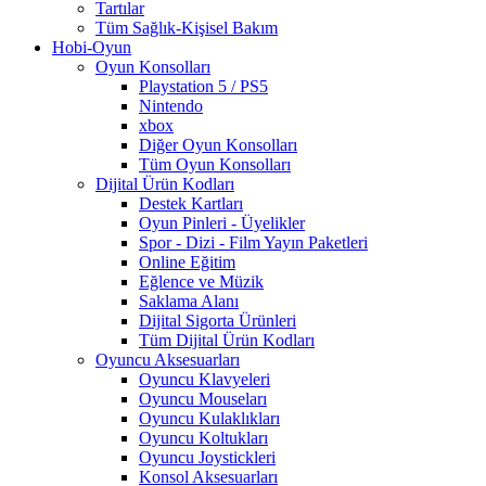
Tartılar
Tüm Sağlık-Kişisel Bakım
Hobi-Oyun
Oyun Konsolları
Playstation 5 / PS5
Nintendo
xbox
Diğer Oyun Konsolları
Tüm Oyun Konsolları
Dijital Ürün Kodları
Destek Kartları
Oyun Pinleri - Üyelikler
Spor - Dizi - Film Yayın Paketleri
Online Eğitim
Eğlence ve Müzik
Saklama Alanı
Dijital Sigorta Ürünleri
Tüm Dijital Ürün Kodları
Oyuncu Aksesuarları
Oyuncu Klavyeleri
Oyuncu Mouseları
Oyuncu Kulaklıkları
Oyuncu Koltukları
Oyuncu Joystickleri
Konsol Aksesuarları