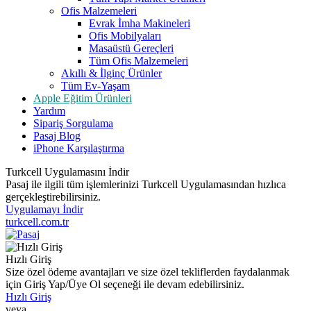
Ofis Malzemeleri
Evrak İmha Makineleri
Ofis Mobilyaları
Masaüstü Gereçleri
Tüm Ofis Malzemeleri
Akıllı & İlginç Ürünler
Tüm Ev-Yaşam
Apple Eğitim Ürünleri
Yardım
Sipariş Sorgulama
Pasaj Blog
iPhone Karşılaştırma
Turkcell Uygulamasını İndir
Pasaj ile ilgili tüm işlemlerinizi Turkcell Uygulamasından hızlıca
gerçekleştirebilirsiniz.
Uygulamayı İndir
turkcell.com.tr
Hızlı Giriş
Size özel ödeme avantajları ve size özel tekliflerden faydalanmak
için Giriş Yap/Üye Ol seçeneği ile devam edebilirsiniz.
Hızlı Giriş
veya