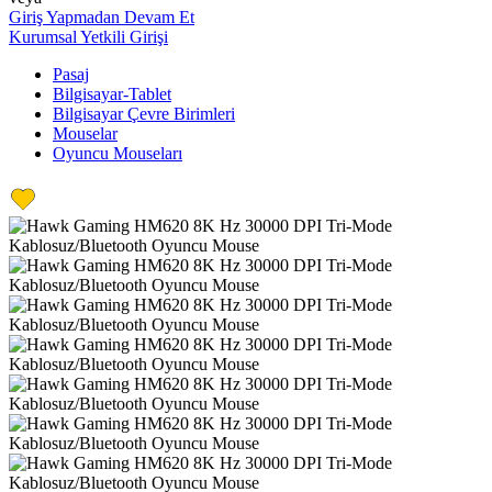
Giriş Yapmadan Devam Et
Kurumsal Yetkili Girişi
Pasaj
Bilgisayar-Tablet
Bilgisayar Çevre Birimleri
Mouselar
Oyuncu Mouseları