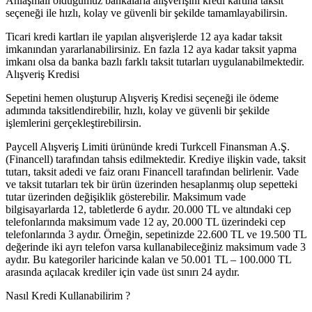
Anlaşmalı olduğumuz bankalarla alışverişini kredi kartına taksit
seçeneği ile hızlı, kolay ve güvenli bir şekilde tamamlayabilirsin.
Ticari kredi kartları ile yapılan alışverişlerde 12 aya kadar taksit
imkanından yararlanabilirsiniz. En fazla 12 aya kadar taksit yapma
imkanı olsa da banka bazlı farklı taksit tutarları uygulanabilmektedir.
Alışveriş Kredisi
Sepetini hemen oluşturup Alışveriş Kredisi seçeneği ile ödeme
adımında taksitlendirebilir, hızlı, kolay ve güvenli bir şekilde
işlemlerini gerçekleştirebilirsin.
Paycell Alışveriş Limiti ürününde kredi Turkcell Finansman A.Ş.
(Financell) tarafından tahsis edilmektedir. Krediye ilişkin vade, taksit
tutarı, taksit adedi ve faiz oranı Financell tarafından belirlenir. Vade
ve taksit tutarları tek bir ürün üzerinden hesaplanmış olup sepetteki
tutar üzerinden değişiklik gösterebilir. Maksimum vade
bilgisayarlarda 12, tabletlerde 6 aydır. 20.000 TL ve altındaki cep
telefonlarında maksimum vade 12 ay, 20.000 TL üzerindeki cep
telefonlarında 3 aydır. Örneğin, sepetinizde 22.600 TL ve 19.500 TL
değerinde iki ayrı telefon varsa kullanabileceğiniz maksimum vade 3
aydır. Bu kategoriler haricinde kalan ve 50.001 TL – 100.000 TL
arasında açılacak krediler için vade üst sınırı 24 aydır.
Nasıl Kredi Kullanabilirim ?