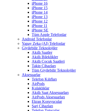
iPhone 16
iPhone 15
iPhone 14
iPhone 13
iPhone 12
iPhone 11
iPhone SE
Tüm Apple Telefonlar
Android Telefonlar
Yapay Zeka (AI) Telefonlar
Giyilebilir Teknolojiler
Akıllı Saatler
Akıllı Bileklikler
Akıllı Çocuk Saatleri
Takip Cihazları
Tüm Giyilebilir Teknolojiler
Aksesuarlar
Telefon Kılıfları
AirPods
Kulaklıklar
Akıllı Saat Aksesuarları
AirPods Aksesuarları
Ekran Koruyucular
Şarj Cihazları
Telefon Tutucular