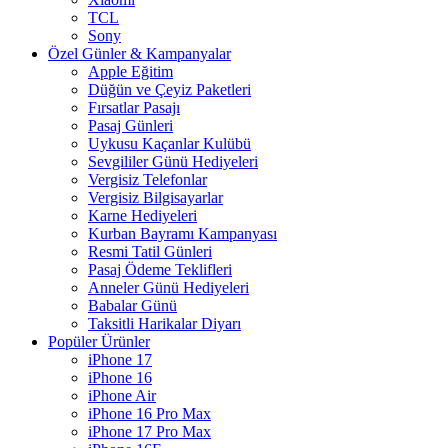
TCL
Sony
Özel Günler & Kampanyalar
Apple Eğitim
Düğün ve Çeyiz Paketleri
Fırsatlar Pasajı
Pasaj Günleri
Uykusu Kaçanlar Kulübü
Sevgililer Günü Hediyeleri
Vergisiz Telefonlar
Vergisiz Bilgisayarlar
Karne Hediyeleri
Kurban Bayramı Kampanyası
Resmi Tatil Günleri
Pasaj Ödeme Teklifleri
Anneler Günü Hediyeleri
Babalar Günü
Taksitli Harikalar Diyarı
Popüler Ürünler
iPhone 17
iPhone 16
iPhone Air
iPhone 16 Pro Max
iPhone 17 Pro Max