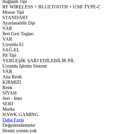
Bağlantı Tipi
RF WİRELESS + BLUETOOTH + USB TYPE-C
Mouse Tipi
STANDART
Ayarlanabilir Dpı
VAR
İleri Geri Tuşları
VAR
Uyumlu El
SAĞ-EL
Pil Tipi
YERLEŞİK ŞARJ EDİLEBİLİR PİL
Uyumlu İşletim Sistemi
VAR
Ana Renk
KIRMIZI
Renk
SİYAH
Seri - Imeı
SERİ
Marka
HAWK GAMING
Daha Fazla
Değerlendirmeler
Henüz yorum yok