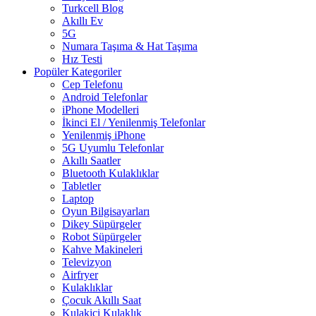
Turkcell Blog
Akıllı Ev
5G
Numara Taşıma & Hat Taşıma
Hız Testi
Popüler Kategoriler
Cep Telefonu
Android Telefonlar
iPhone Modelleri
İkinci El / Yenilenmiş Telefonlar
Yenilenmiş iPhone
5G Uyumlu Telefonlar
Akıllı Saatler
Bluetooth Kulaklıklar
Tabletler
Laptop
Oyun Bilgisayarları
Dikey Süpürgeler
Robot Süpürgeler
Kahve Makineleri
Televizyon
Airfryer
Kulaklıklar
Çocuk Akıllı Saat
Kulakiçi Kulaklık