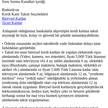
Soru Sorma Kuralları içeriği.
ButtonIcon
Kredi Kartı Taksit Seçenekleri
Bireysel Kartlar
Ticari Kartlar
Anlaşmalı olduğumuz bankalarla alışverişini kredi kartına taksit
seçeneği ile hızlı, kolay ve güvenli bir şekilde tamamlayabilirsin.
• Ödeme esnasında seçilen taksitlerde vade farkından dolayı tutar
farklılıkları görülebilir.
• Taksit üst sınırı bireysel kredi kartları ile yapılan elektronik eşya
alımlarında (Video, kamera, ses sistemleri, fiyatı 5.000 Türk lirasının
üzerinde olan televizyon vb) 4 ay, tablet alımlarında 6 ay, elektrikli
eşya (Buzdolabı, çamaşır makinesi, bulaşık makinesi, elektrikli ev
aletleri vb.) alımlarında ve fiyatı 5.000 Türk Lirasına kadar olan
televizyon alımlarında 9 ay, bilgisayar alımlarında 12 ay, “yenileme
merkezi” veya “yetkili satıcı” niteliğindeki iş yerlerinden alınan
yenilenmiş ürün niteliğinde olan cep telefonu alımlarında 12 ay
olarak olarak uygulanır. Bireysel kredi kartlarıyla gerçekleştirilecek
telekomünikasyon, hediye kart, hediye çeki ve benzeri şekillerde
herhangi somut bir mal veya hizmeti içermeyen ürünlerin
alımlarında taksit uygulanamaz.