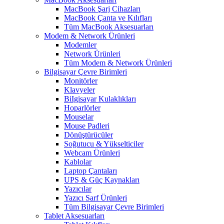
MacBook Şarj Cihazları
MacBook Çanta ve Kılıfları
Tüm MacBook Aksesuarları
Modem & Network Ürünleri
Modemler
Network Ürünleri
Tüm Modem & Network Ürünleri
Bilgisayar Çevre Birimleri
Monitörler
Klavyeler
BiIgisayar Kulaklıkları
Hoparlörler
Mouselar
Mouse Padleri
Dönüştürücüler
Soğutucu & Yükselticiler
Webcam Ürünleri
Kablolar
Laptop Çantaları
UPS & Güç Kaynakları
Yazıcılar
Yazıcı Sarf Ürünleri
Tüm Bilgisayar Çevre Birimleri
Tablet Aksesuarları