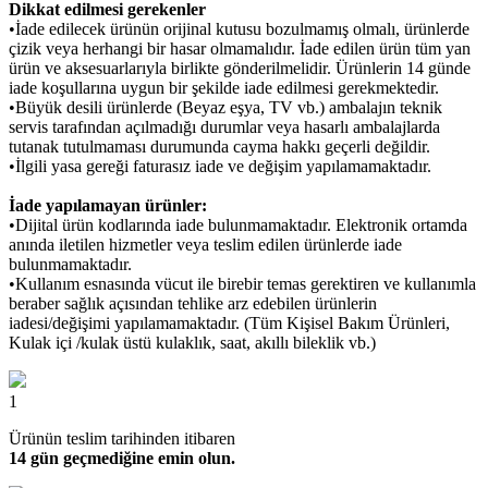
Dikkat edilmesi gerekenler
•İade edilecek ürünün orijinal kutusu bozulmamış olmalı, ürünlerde
çizik veya herhangi bir hasar olmamalıdır. İade edilen ürün tüm yan
ürün ve aksesuarlarıyla birlikte gönderilmelidir. Ürünlerin 14 günde
iade koşullarına uygun bir şekilde iade edilmesi gerekmektedir.
•Büyük desili ürünlerde (Beyaz eşya, TV vb.) ambalajın teknik
servis tarafından açılmadığı durumlar veya hasarlı ambalajlarda
tutanak tutulmaması durumunda cayma hakkı geçerli değildir.
•İlgili yasa gereği faturasız iade ve değişim yapılamamaktadır.
İade yapılamayan ürünler:
•Dijital ürün kodlarında iade bulunmamaktadır. Elektronik ortamda
anında iletilen hizmetler veya teslim edilen ürünlerde iade
bulunmamaktadır.
•Kullanım esnasında vücut ile birebir temas gerektiren ve kullanımla
beraber sağlık açısından tehlike arz edebilen ürünlerin
iadesi/değişimi yapılamamaktadır. (Tüm Kişisel Bakım Ürünleri,
Kulak içi /kulak üstü kulaklık, saat, akıllı bileklik vb.)
1
Ürünün teslim tarihinden itibaren
14 gün geçmediğine emin olun.