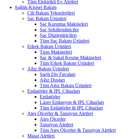
Tüm Elektrikli Ev Aletleri
Sağlık-Kişisel Bakım
Cilt Bakım Teknolojileri
Saç Bakım Ürünleri
Saç Kurutma Makineleri
Saç Şekillendiriciler
Saç Düzleştiricileri
Tüm Saç Bakım Ürünleri
Erkek Bakım Ürünleri
Tıraş Makineleri
Saç & Sakal Kesme Makineleri
Tüm Erkek Bakım Ürünleri
Ağız Bakım Ürünleri
Şarjlı Diş Fırçaları
Ağız Duşları
Tüm Ağız Bakım Ürünleri
Epilatörler & IPL Cihazları
Epilatörler
Lazer Epilasyon & IPL Cihazları
Tüm Epilatörler & IPL Cihazları
Ateş Ölçerler & Tansiyon Aletleri
Ateş Ölçerler
Tansiyon Aletleri
Tüm Ateş Ölçerler & Tansiyon Aletleri
Masaj Aletleri