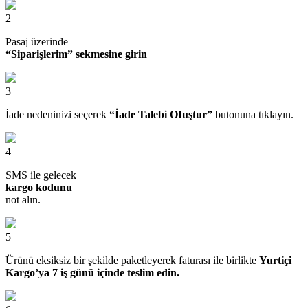
2
Pasaj üzerinde
“Siparişlerim” sekmesine girin
3
İade nedeninizi seçerek
“İade Talebi OIuştur”
butonuna tıklayın.
4
SMS ile gelecek
kargo kodunu
not alın.
5
Ürünü eksiksiz bir şekilde paketleyerek faturası ile birlikte
Yurtiçi
Kargo’ya 7 iş günü içinde teslim edin.