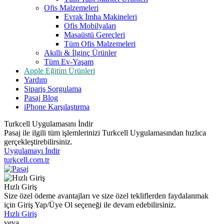
Ofis Malzemeleri
Evrak İmha Makineleri
Ofis Mobilyaları
Masaüstü Gereçleri
Tüm Ofis Malzemeleri
Akıllı & İlginç Ürünler
Tüm Ev-Yaşam
Apple Eğitim Ürünleri
Yardım
Sipariş Sorgulama
Pasaj Blog
iPhone Karşılaştırma
Turkcell Uygulamasını İndir
Pasaj ile ilgili tüm işlemlerinizi Turkcell Uygulamasından hızlıca
gerçekleştirebilirsiniz.
Uygulamayı İndir
turkcell.com.tr
Hızlı Giriş
Size özel ödeme avantajları ve size özel tekliflerden faydalanmak
için Giriş Yap/Üye Ol seçeneği ile devam edebilirsiniz.
Hızlı Giriş
veya