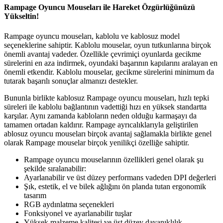
Rampage Oyuncu Mouseları ile Hareket Özgürlüğünüzü
Yükseltin!
Rampage oyuncu mouseları, kablolu ve kablosuz model
seçeneklerine sahiptir. Kablolu mouselar, oyun tutkunlarına birçok
önemli avantaj vadeder. Özellikle çevrimiçi oyunlarda gecikme
sürelerini en aza indirmek, oyundaki başarının kapılarını aralayan en
önemli etkendir. Kablolu mouselar, gecikme sürelerini minimum da
tutarak başarılı sonuçlar almanızı destekler.
Bununla birlikte kablosuz Rampage oyuncu mouseları, hızlı tepki
süreleri ile kablolu bağlantının vadettiği hızı en yüksek standartta
karşılar. Aynı zamanda kabloların neden olduğu karmaşayı da
tamamen ortadan kaldırır. Rampage ayrıcalıklarıyla geliştirilen
ablosuz oyuncu mouseları birçok avantaj sağlamakla birlikte genel
olarak Rampage mouselar birçok yenilikçi özelliğe sahiptir.
Rampage oyuncu mouselarının özellikleri genel olarak şu
şekilde sıralanabilir:
Ayarlanabilir ve üst düzey performans vadeden DPI değerleri
Şık, estetik, el ve bilek ağlığını ön planda tutan ergonomik
tasarım
RGB aydınlatma seçenekleri
Fonksiyonel ve ayarlanabilir tuşlar
Yüksek malzeme kalitesi ve üst düzey dayanıklılık