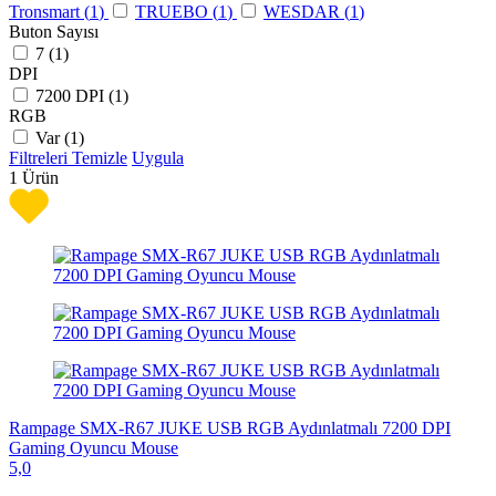
Tronsmart (
1
)
TRUEBO (
1
)
WESDAR (
1
)
Buton Sayısı
7 (
1
)
DPI
7200 DPI (
1
)
RGB
Var (
1
)
Filtreleri Temizle
Uygula
1
Ürün
Rampage SMX-R67 JUKE USB RGB Aydınlatmalı 7200 DPI
Gaming Oyuncu Mouse
5,0