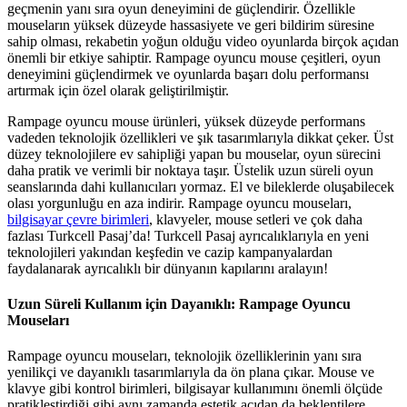
geçmenin yanı sıra oyun deneyimini de güçlendirir. Özellikle
mouseların yüksek düzeyde hassasiyete ve geri bildirim süresine
sahip olması, rekabetin yoğun olduğu video oyunlarda birçok açıdan
önemli bir etkiye sahiptir. Rampage oyuncu mouse çeşitleri, oyun
deneyimini güçlendirmek ve oyunlarda başarı dolu performansı
artırmak için özel olarak geliştirilmiştir.
Rampage oyuncu mouse ürünleri, yüksek düzeyde performans
vadeden teknolojik özellikleri ve şık tasarımlarıyla dikkat çeker. Üst
düzey teknolojilere ev sahipliği yapan bu mouselar, oyun sürecini
daha pratik ve verimli bir noktaya taşır. Üstelik uzun süreli oyun
seanslarında dahi kullanıcıları yormaz. El ve bileklerde oluşabilecek
olası yorgunluğu en aza indirir. Rampage oyuncu mouseları,
bilgisayar çevre birimleri
, klavyeler, mouse setleri ve çok daha
fazlası Turkcell Pasaj’da! Turkcell Pasaj ayrıcalıklarıyla en yeni
teknolojileri yakından keşfedin ve cazip kampanyalardan
faydalanarak ayrıcalıklı bir dünyanın kapılarını aralayın!
Uzun Süreli Kullanım için Dayanıklı: Rampage Oyuncu
Mouseları
Rampage oyuncu mouseları, teknolojik özelliklerinin yanı sıra
yenilikçi ve dayanıklı tasarımlarıyla da ön plana çıkar. Mouse ve
klavye gibi kontrol birimleri, bilgisayar kullanımını önemli ölçüde
pratikleştirdiği gibi aynı zamanda estetik açıdan da beklentilere