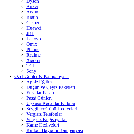
Dyson
Anker
Arzum
Braun
Casper
Huawei
JBL
Lenovo
Omix
Philips
Realme
Xiaomi
TCL
Sony
Özel Günler & Kampanyalar
Apple Eğitim
Düğün ve Çeyiz Paketleri
Fırsatlar Pasajı
Pasaj Günleri
Uykusu Kaçanlar Kulübü
Sevgililer Günü Hediyeleri
Vergisiz Telefonlar
Vergisiz Bilgisayarlar
Karne Hediyeleri
Kurban Bayramı Kampanyası