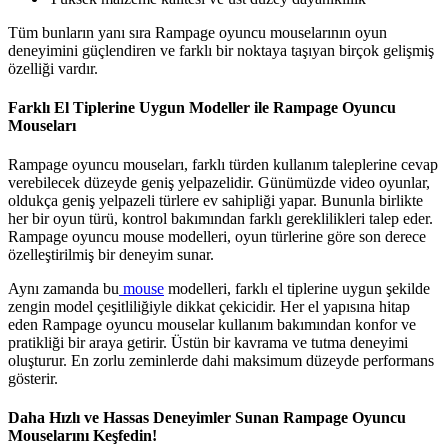
Tüm bunların yanı sıra Rampage oyuncu mouselarının oyun
deneyimini güçlendiren ve farklı bir noktaya taşıyan birçok gelişmiş
özelliği vardır.
Farklı El Tiplerine Uygun Modeller ile Rampage Oyuncu
Mouseları
Rampage oyuncu mouseları, farklı türden kullanım taleplerine cevap
verebilecek düzeyde geniş yelpazelidir. Günümüzde video oyunlar,
oldukça geniş yelpazeli türlere ev sahipliği yapar. Bununla birlikte
her bir oyun türü, kontrol bakımından farklı gereklilikleri talep eder.
Rampage oyuncu mouse modelleri, oyun türlerine göre son derece
özelleştirilmiş bir deneyim sunar.
Aynı zamanda bu
mouse
modelleri, farklı el tiplerine uygun şekilde
zengin model çeşitliliğiyle dikkat çekicidir. Her el yapısına hitap
eden Rampage oyuncu mouselar kullanım bakımından konfor ve
pratikliği bir araya getirir. Üstün bir kavrama ve tutma deneyimi
oluşturur. En zorlu zeminlerde dahi maksimum düzeyde performans
gösterir.
Daha Hızlı ve Hassas Deneyimler Sunan Rampage Oyuncu
Mouselarını Keşfedin!