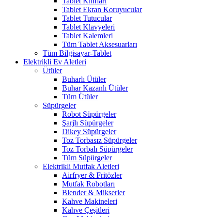
Tablet Kılıfları
Tablet Ekran Koruyucular
Tablet Tutucular
Tablet Klavyeleri
Tablet Kalemleri
Tüm Tablet Aksesuarları
Tüm Bilgisayar-Tablet
Elektrikli Ev Aletleri
Ütüler
Buharlı Ütüler
Buhar Kazanlı Ütüler
Tüm Ütüler
Süpürgeler
Robot Süpürgeler
Şarjlı Süpürgeler
Dikey Süpürgeler
Toz Torbasız Süpürgeler
Toz Torbalı Süpürgeler
Tüm Süpürgeler
Elektrikli Mutfak Aletleri
Airfryer & Fritözler
Mutfak Robotları
Blender & Mikserler
Kahve Makineleri
Kahve Çeşitleri