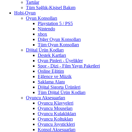
Tartılar
Tüm Sağlık-Kişisel Bakım
Hobi-Oyun
Oyun Konsolları
Playstation 5 / PS5
Nintendo
xbox
Diğer Oyun Konsolları
Tüm Oyun Konsolları
Dijital Ürün Kodları
Destek Kartları
Oyun Pinleri - Üyelikler
Spor - Dizi - Film Yayın Paketleri
Online Eğitim
Eğlence ve Müzik
Saklama Alanı
Dijital Sigorta Ürünleri
Tüm Dijital Ürün Kodları
Oyuncu Aksesuarları
Oyuncu Klavyeleri
Oyuncu Mouseları
Oyuncu Kulaklıkları
Oyuncu Koltukları
Oyuncu Joystickleri
Konsol Aksesuarları