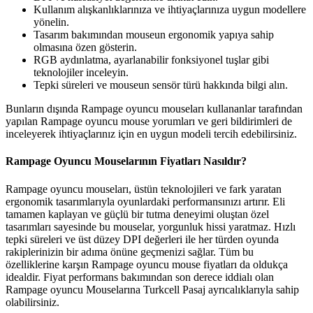
Kullanım alışkanlıklarınıza ve ihtiyaçlarınıza uygun modellere
yönelin.
Tasarım bakımından mouseun ergonomik yapıya sahip
olmasına özen gösterin.
RGB aydınlatma, ayarlanabilir fonksiyonel tuşlar gibi
teknolojiler inceleyin.
Tepki süreleri ve mouseun sensör türü hakkında bilgi alın.
Bunların dışında Rampage oyuncu mouseları kullananlar tarafından
yapılan Rampage oyuncu mouse yorumları ve geri bildirimleri de
inceleyerek ihtiyaçlarınız için en uygun modeli tercih edebilirsiniz.
Rampage Oyuncu Mouselarının Fiyatları Nasıldır?
Rampage oyuncu mouseları, üstün teknolojileri ve fark yaratan
ergonomik tasarımlarıyla oyunlardaki performansınızı artırır. Eli
tamamen kaplayan ve güçlü bir tutma deneyimi oluştan özel
tasarımları sayesinde bu mouselar, yorgunluk hissi yaratmaz. Hızlı
tepki süreleri ve üst düzey DPI değerleri ile her türden oyunda
rakiplerinizin bir adıma önüne geçmenizi sağlar. Tüm bu
özelliklerine karşın Rampage oyuncu mouse fiyatları da oldukça
idealdir. Fiyat performans bakımından son derece iddialı olan
Rampage oyuncu Mouselarına Turkcell Pasaj ayrıcalıklarıyla sahip
olabilirsiniz.