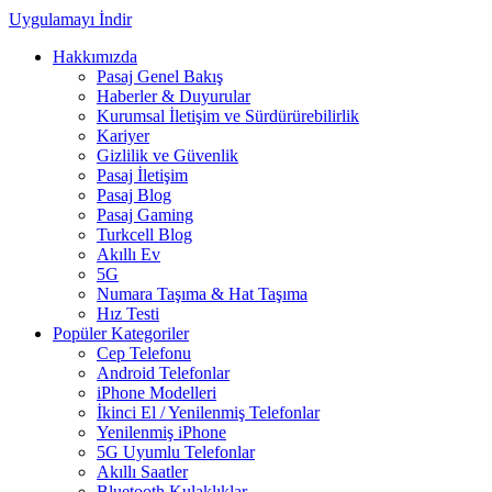
Uygulamayı İndir
Hakkımızda
Pasaj Genel Bakış
Haberler & Duyurular
Kurumsal İletişim ve Sürdürürebilirlik
Kariyer
Gizlilik ve Güvenlik
Pasaj İletişim
Pasaj Blog
Pasaj Gaming
Turkcell Blog
Akıllı Ev
5G
Numara Taşıma & Hat Taşıma
Hız Testi
Popüler Kategoriler
Cep Telefonu
Android Telefonlar
iPhone Modelleri
İkinci El / Yenilenmiş Telefonlar
Yenilenmiş iPhone
5G Uyumlu Telefonlar
Akıllı Saatler
Bluetooth Kulaklıklar