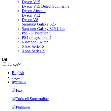
Dyson V15
Dyson V15 Detect Submarine
Dyson Airstrait
Dyson V12
Dyson V8
Samsung Galaxy S25
Samsung Galaxy S25 Ultra
PS5 / Playstation 5
PS4 / Playstation 4
Nintendo Switch
Xbox Series S
Xbox Series X
Dil
Türkçe
English
عربى
русский