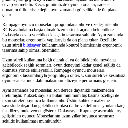
cevap vermelidir. Keza, günümüzde oyuncu odaları, sadece
donanım ürünleriyle değil, aynı zamanda görsellikle de ön plana
çıkar.
Rampage oyuncu mouseları, programlanabilir ve özelleştirilebilir
RGB aydınlatma başta olmak üzere estetik açıdan beklentilere
fazlasıyla cevap verebilecek seçkin tasarıma sahiptir. Aynı zamanda
bu mouselar, ergonomik yapılarıyla da ön plana çıkar. Özellikle
uzun süreli
bilgisayar
kullanımında kontrol birimlerinin ergonomik
tasarıma sahip olması önemlidir.
Uzun süreli kullanıma bağlı olarak el ya da bileklerde meydana
gelebilecek sağlık sorunları, oyun deneyimi kadar genel sağlığı da
olumsuz yönde etkileyebilir. Rampage oyuncu mouseları,
ergonomik tasarımlarıyla yorgunluğu önler. Uzun süreli ve kesintisiz
oyun seanslarında dahi maksimum düzeyde performans gösterir.
Aynı zamanda bu mouselar, son derece dayanıklı malzemeden
üretilmiştir. Yüksek sayıları bulan minimum tuş basma özelliği ile
uzun süreler boyunca kullanılabilir. Üstün kalitede malzeme
sayesinde dışarıdan gelebilecek olası darbe ve deformasyonlara karşı
üst düzey mukavemet gösterir. Dolayısıyla Rapmage ayrıcalıklarıyla
geliştirilen oyuncu Mouselarının uzun yıllar boyunca sorunsuz
şekilde kullanılması mümkündür.