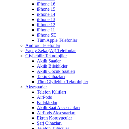
iPhone 16
iPhone 15
iPhone 14
iPhone 13
iPhone 12
iPhone 11
iPhone SE
Tüm Apple Telefonlar
Android Telefonlar
Yapay Zeka (AI) Telefonlar
Giyilebilir Teknolojiler
Akıllı Saatler
Akıllı Bileklikler
Akıllı Çocuk Saatleri
Takip Cihazları
Tüm Giyilebilir Teknolojiler
Aksesuarlar
Telefon Kılıfları
AirPods
Kulaklıklar
Akıllı Saat Aksesuarları
AirPods Aksesuarları
Ekran Koruyucular
Şarj Cihazları
Telefon Tutucular