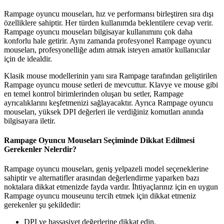
Rampage oyuncu mouseları, hız ve performansı birleştiren sıra dışı
özelliklere sahiptir. Her türden kullanımda beklentilere cevap verir.
Rampage oyuncu mouseları bilgisayar kullanımını çok daha
konforlu hale getirir. Aynı zamanda profesyonel Rampage oyuncu
mouseları, profesyonelliğe adım atmak isteyen amatör kullanıcılar
için de idealdir.
Klasik mouse modellerinin yanı sıra Rampage tarafından geliştirilen
Rampage oyuncu mouse setleri de mevcuttur. Klavye ve mouse gibi
en temel kontrol birimlerinden oluşan bu setler, Rampage
ayrıcalıklarını keşfetmenizi sağlayacaktır. Ayrıca Rampage oyuncu
mouseları, yüksek DPI değerleri ile verdiğiniz komutları anında
bilgisayara iletir.
Rampage Oyuncu Mouseları Seçiminde Dikkat Edilmesi
Gerekenler Nelerdir?
Rampage oyuncu mouseları, geniş yelpazeli model seçeneklerine
sahiptir ve alternatifler arasından değerlendirme yaparken bazı
noktalara dikkat etmenizde fayda vardır. İhtiyaçlarınız için en uygun
Rampage oyuncu mouseunu tercih etmek için dikkat etmeniz
gerekenler şu şekildedir:
DPI ve hassasiyet değerlerine dikkat edin.