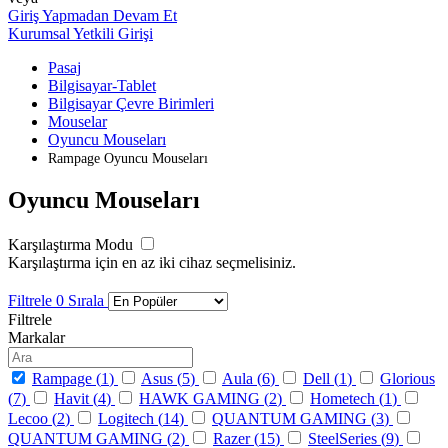
Giriş Yapmadan Devam Et
Kurumsal Yetkili Girişi
Pasaj
Bilgisayar-Tablet
Bilgisayar Çevre Birimleri
Mouselar
Oyuncu Mouseları
Rampage Oyuncu Mouseları
Oyuncu Mouseları
Karşılaştırma Modu
Karşılaştırma için en az iki cihaz seçmelisiniz.
Filtrele
0
Sırala
Filtrele
Markalar
Rampage (
1
)
Asus (
5
)
Aula (
6
)
Dell (
1
)
Glorious
(
7
)
Havit (
4
)
HAWK GAMING (
2
)
Hometech (
1
)
Lecoo (
2
)
Logitech (
14
)
QUANTUM GAMING (
3
)
QUANTUM GAMING (
2
)
Razer (
15
)
SteelSeries (
9
)