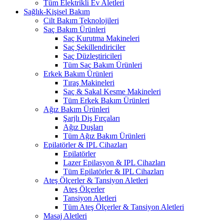
Tüm Elektrikli Ev Aletleri
Sağlık-Kişisel Bakım
Cilt Bakım Teknolojileri
Saç Bakım Ürünleri
Saç Kurutma Makineleri
Saç Şekillendiriciler
Saç Düzleştiricileri
Tüm Saç Bakım Ürünleri
Erkek Bakım Ürünleri
Tıraş Makineleri
Saç & Sakal Kesme Makineleri
Tüm Erkek Bakım Ürünleri
Ağız Bakım Ürünleri
Şarjlı Diş Fırçaları
Ağız Duşları
Tüm Ağız Bakım Ürünleri
Epilatörler & IPL Cihazları
Epilatörler
Lazer Epilasyon & IPL Cihazları
Tüm Epilatörler & IPL Cihazları
Ateş Ölçerler & Tansiyon Aletleri
Ateş Ölçerler
Tansiyon Aletleri
Tüm Ateş Ölçerler & Tansiyon Aletleri
Masaj Aletleri