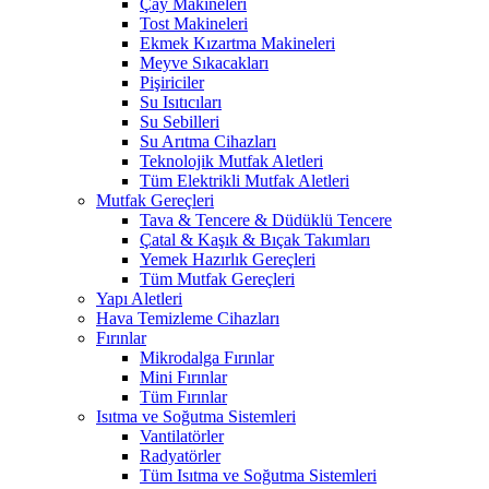
Çay Makineleri
Tost Makineleri
Ekmek Kızartma Makineleri
Meyve Sıkacakları
Pişiriciler
Su Isıtıcıları
Su Sebilleri
Su Arıtma Cihazları
Teknolojik Mutfak Aletleri
Tüm Elektrikli Mutfak Aletleri
Mutfak Gereçleri
Tava & Tencere & Düdüklü Tencere
Çatal & Kaşık & Bıçak Takımları
Yemek Hazırlık Gereçleri
Tüm Mutfak Gereçleri
Yapı Aletleri
Hava Temizleme Cihazları
Fırınlar
Mikrodalga Fırınlar
Mini Fırınlar
Tüm Fırınlar
Isıtma ve Soğutma Sistemleri
Vantilatörler
Radyatörler
Tüm Isıtma ve Soğutma Sistemleri