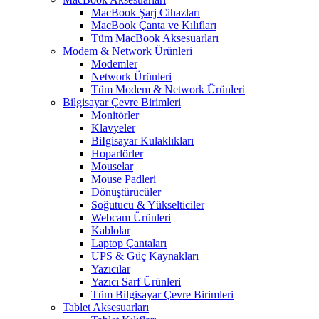
MacBook Şarj Cihazları
MacBook Çanta ve Kılıfları
Tüm MacBook Aksesuarları
Modem & Network Ürünleri
Modemler
Network Ürünleri
Tüm Modem & Network Ürünleri
Bilgisayar Çevre Birimleri
Monitörler
Klavyeler
BiIgisayar Kulaklıkları
Hoparlörler
Mouselar
Mouse Padleri
Dönüştürücüler
Soğutucu & Yükselticiler
Webcam Ürünleri
Kablolar
Laptop Çantaları
UPS & Güç Kaynakları
Yazıcılar
Yazıcı Sarf Ürünleri
Tüm Bilgisayar Çevre Birimleri
Tablet Aksesuarları