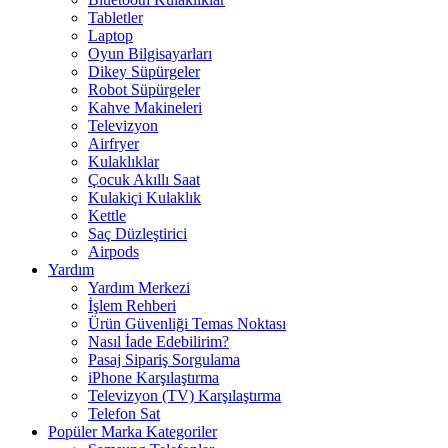
Tabletler
Laptop
Oyun Bilgisayarları
Dikey Süpürgeler
Robot Süpürgeler
Kahve Makineleri
Televizyon
Airfryer
Kulaklıklar
Çocuk Akıllı Saat
Kulakiçi Kulaklık
Kettle
Saç Düzleştirici
Airpods
Yardım
Yardım Merkezi
İşlem Rehberi
Ürün Güvenliği Temas Noktası
Nasıl İade Edebilirim?
Pasaj Sipariş Sorgulama
iPhone Karşılaştırma
Televizyon (TV) Karşılaştırma
Telefon Sat
Popüler Marka Kategoriler